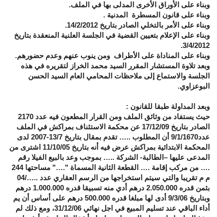
وبناء على الأوراق الأخرى المدلى بها في الملف.
وبناء على قانون المسطرة المدنية .
وبناء على الأمر بالتخلي الصادر بتاريخ 14/2/2012.
وبناء على الإعلام بتعيين القضية في الجلسة العلنية المنعقدة بتاريخ
3/4/2012.
وبناء على المناداة على الأطراف ومن ينوب عنهم وعدم حضورهم.
وبعد تلاوة المستشار المقرر السيد محمد الخراز لتقريره في هذه
الجلسة والاستماع إلى ملاحظات المحامي العام السيد الحسن
البوعزاوي.
وبعد المداولة طبقا للقانون
:
حيث يستفاد من وثائق الملف ومن القرار المطعون فيه عدد 2170
الصادر بتاريخ 17/12/09 عن محكمة الاستئناف بمراكش في الملف
عدد9/1/1670 أن المطلوب
…..
تقدم بمقال بتاريخ 13/7-2007 لدى
المحكمة الابتدائية بمراكش عرض فيه أنه بتاريخ 11/10/05 اشترى من
المدعى عليها –الطالبة- الشركة
…..
بموجب وعد بالبيع الفيلا رقم
….
من مركب إقامة
….
القطعة الثانية المسماة "
….
" مساحتها 244
م م تقريبا والتي سيتم استخراجها من الرسم العقاري عدد
…..
/04
بثمن قدره 2.050.000 درهم أدي منه تسبيقا قدره 1.000.000 درهم
وبتاريخ 9/3/06 أدى لها مبلغا قدره 500.000 درهم على أساس أن يم
أداء الباقي عند تسليم المبيع في اجل نهائي 31/12/06، ومع ذلك لم