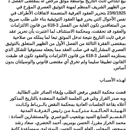
بيع ابتدائي ثابت التاريخ بواسطة موثق مرخص له بمقتضى الفصل 1
من الظهير الشريف المنظم لمهنة التوثيق العصري المؤرخ في
23/6/1925 بتحرير العقود العرفية المتضمنة لاتفاقات الأطراف في
نفس الأحوال التي يحرر فيها العقود التوثيقية بناء على طلب صريح
من المتعاقدين تكون الغاية من الفصل 3-618 من قانون الالتزامات
والعقود قد تحققت، ومحكمة الاستئناف لما اعتبرت بأن تحرير عقد
عرفي ثابت التاريخ نتيجة تدخل الموثق تبعا لما يملكه من صلاحية
بمقتضى الفقرة الثالثة من الفصل الأول من الظهير المتعلق بالتوثيق
العصري المشار إليه في صلب العقد مما يجعله مستوفيا للشكل الذي
يستلزمه الفصل 3-618 من قانون الالتزامات والعقود تكون قد طبقت
القانون تطبيقا سليما ولم تخرق أي مقتضى قانوني والوسيلتان بدون
أساس.
لهـذه الأسبـاب
قضت محكمة النقض
برفض الطلب وإبقاء الصائر على الطالبة.
وبه صدر القرار وتلي في الجلسة العلنية المنعقدة بالتاريخ المذكور
أعلاه بقاعة الجلسات العادية بمحكمة النقض بالــربـاط وكـانـت
الـهـيـئــة الحـاكـمــة مـتـركـبــة مـن رئـيس الـغـرفــة المدنية
الـقـســم السابع السيد بوشعيب البوعمري والمستشارين السادة :
محمد الخراز مقررا، الحسن بومريم، أحمد الحضري، سعاد رشد
وبمحضر المحامي العام السيد الحسن البوعزاوي وبمساعدة كاتبة