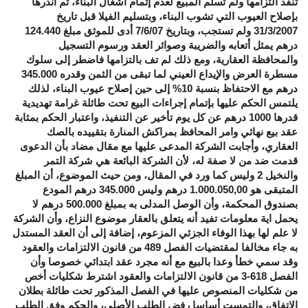
تنفذ التزامها ولم تسلم المبيع لعدم إتمام أشغال البناء، ثم أنذرها
بإصلاح العيوب التي تشوب البناء، وبتسليم الفيلا قبل تاريخ
31/3/2007 ولم تستجب، وبتاريخ 7/6/07 أدى للموثق مبلغ 124.440
درهم يمثل أتعابه والضريبة وصوائر العقد ورسوم التسجيل
والمحافظة العقارية، ومع ذلك لم تف بالتزامها فاضطر إلى سلوك
مسطرة العرض والإيداع العيني لما تبقى من الثمن وقدره 345.000
درهم مع الاحتفاظ بنسبة 10
%
إلى حين إصلاح عيوب البناء، لذلك
يلتمس الحكم عليها بإتمام إجراءات البيع تحت طائلة غرامة تهديدية
قدرها 1000 درهم عن كل يوم تأخير عن التنفيذ، واعتبار الحكم بمثابة
عقد بيع نهائي وامر المحافظ بمراكش المنارة بتقييده بالصك
العقاري، وأجابت الشركة المدعى عليها مع مقال مضاد بأن الدعوى
قدمت ضد من لا صفة له، لأن الشركة البائعة هي شركة التمر
والنخيل 2 وليس كما ورد في المقال، ومن حيث الموضوع، أن المبلغ
المتبقى هو
1.000.050,00
درهم وليس 345.000 درهم المودع
بصندوق المحكمة، وأن الوصل المدلى به بمبلغ 500.000 درهم لا
يحمل اية معلومات تفيد أنه يتعلق بالعقار موضوع النزاع، وأن الشركة
لا علم لها بهذا الوفاء الجزئي المزعوم، إضافة إلى أن العقد المستدل
به جاء مخالفا لمقتضيات الفصل 489 من قانون الالتزامات والعقود
وقد سمي خطأ وعدا بالبيع مع أنه مجرد عقد ابتدائي خصوصا وأن
الفصل 618-3 من قانون الالتزامات والعقود اشترط شكليات أخص
من شكليات المنصوص عليها في الفصل المذكور تحت طائلة بطلان
الاتفاق، والتمست أساسا رفض الطلب الأصلي، والحكم وفق الطلب