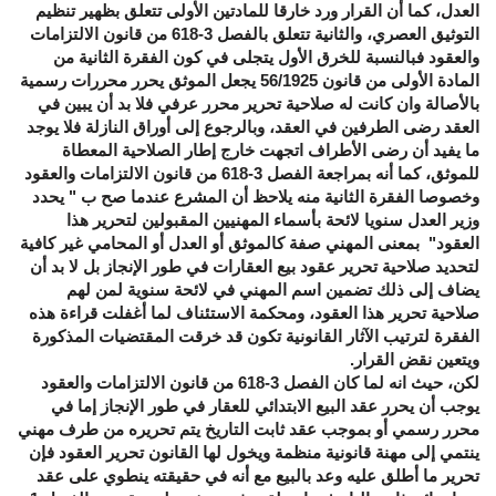
العدل، كما أن القرار ورد خارقا للمادتين الأولى تتعلق بظهير تنظيم
التوثيق العصري، والثانية تتعلق بالفصل 3-618 من قانون الالتزامات
والعقود فبالنسبة للخرق الأول يتجلى في كون الفقرة الثانية من
المادة الأولى من قانون 56/1925 يجعل الموثق يحرر محررات رسمية
بالأصالة وان كانت له صلاحية تحرير محرر عرفي فلا بد أن يبين في
العقد رضى الطرفين في العقد، وبالرجوع إلى أوراق النازلة فلا يوجد
ما يفيد أن رضى الأطراف اتجهت خارج إطار الصلاحية المعطاة
للموثق، كما أنه بمراجعة الفصل 3-618 من قانون الالتزامات والعقود
وخصوصا الفقرة الثانية منه يلاحظ أن المشرع عندما صح ب " يحدد
وزير العدل سنويا لائحة بأسماء المهنيين المقبولين لتحرير هذا
العقود" بمعنى المهني صفة كالموثق أو العدل أو المحامي غير كافية
لتحديد صلاحية تحرير عقود بيع العقارات في طور الإنجاز بل لا بد أن
يضاف إلى ذلك تضمين اسم المهني في لائحة سنوية لمن لهم
صلاحية تحرير هذا العقود، ومحكمة الاستئناف لما أغفلت قراءة هذه
الفقرة لترتيب الآثار القانونية تكون قد خرقت المقتضيات المذكورة
ويتعين نقض القرار.
لكن، حيث انه لما كان الفصل 3-618 من قانون الالتزامات والعقود
يوجب أن يحرر عقد البيع الابتدائي للعقار في طور الإنجاز إما في
محرر رسمي أو بموجب عقد ثابت التاريخ يتم تحريره من طرف مهني
ينتمي إلى مهنة قانونية منظمة ويخول لها القانون تحرير العقود فإن
تحرير ما أطلق عليه وعد بالبيع مع أنه في حقيقته ينطوي على عقد