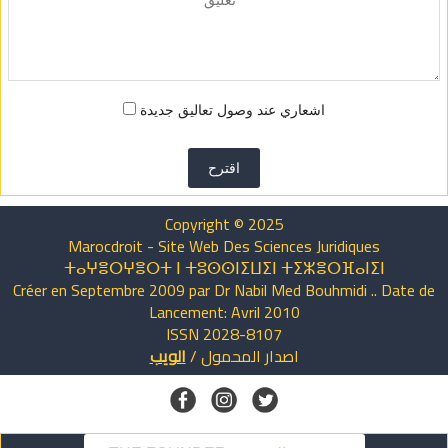
اشعاري عند وصول تعاليق جديدة
اقترح
Copyright © 2025
Marocdroit - Site Web Des Sciences Juridiques
ⵜⴰⵖⴻⵔⵖⴻⵔⵜ ⵏ ⵜⵓⵙⵙⵏⵉⵡⵉⵏ ⵜⵉⵣⴻⵔⴼⴰⵏⵉⵏ
Créer en Septembre 2009 par Dr Nabil Med Bouhmidi .. Date de
Lancement: Avril 2010
ISSN 2028-8107
اصدار
المحمول
/
الويب