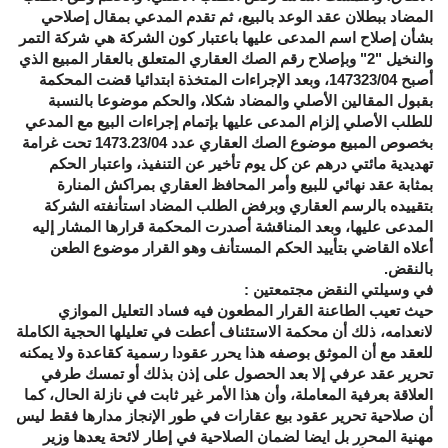
المضاد ببطلان عقد الوعد بالبيع، ثم تقدم المدعي بمقال إصلاحي
بشأن إصلاح اسم المدعى عليها باعتبار كون الشركة هي شركة التمر
والنخيل "2" وبإصلاح رقم الصك العقاري المتعلق بالعقار المبيع الذي
أصبح 147323/04، وبعد الإجراءات المتخذة ابتدائيا قضت المحكمة
بقبول المقالين الأصلي والمضاد شكلا، والحكم موضوعا بالنسبة
للطلب الأصلي إلزام المدعى عليها بإتمام إجراءات البيع مع المدعي
بخصوص المبيع موضوع الصك العقاري عدد 1473.23/04 تحت غرامة
تهديدية مائتي درهم عن كل يوم تأخير عن التنفيذ، واعتبار الحكم
بمثابة عقد نهائي للبيع وأمر المحافظ العقاري بمراكش المنارة
بتقييده بالرسم العقاري وبرفض الطلب المضاد استأنفته الشركة
المدعى عليها، وبعد المناقشة أصدرت المحكمة قرارها المشار إليه
أعلاه القاضي بتأييد الحكم المستأنف وهو القرار موضوع الطعن
بالنقض.
في وسيلتي النقض مجتمعتين :
حيث تعيب الطاعنة القرار المطعون فيه فساد التعليل الموازي
لانعدامه، ذلك أن محكمة الاستئناف أعطت في تعليلها الحجية الكاملة
للعقد مع أن الموثق بوصفه هذا يحرر عقودا رسمية كقاعدة ولا يمكنه
تحرير عقد عرفي إلا بعد الحصول على إذن بذلك أو تمسك طرفي
العلاقة بعرفية المعاملة، وأن هذا الأمر غير ثابت في نازلة الحال، كما
أن صلاحية تحرير عقود بيع عقارات في طور الإنجاز مدارها فقط ليس
مهنية المحرر بل ايضا لضمان الصلاحية في إطار لائحة يعدها وزير