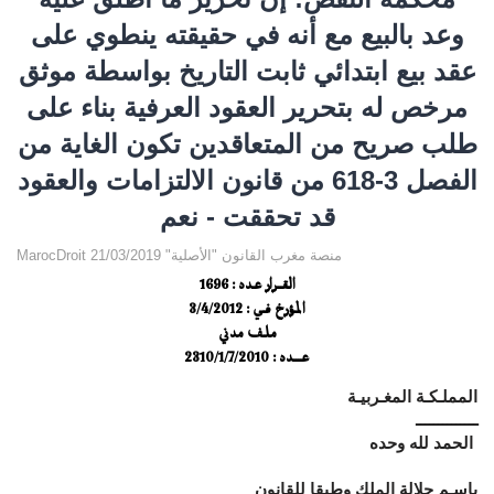
وعد بالبيع مع أنه في حقيقته ينطوي على
عقد بيع ابتدائي ثابت التاريخ بواسطة موثق
مرخص له بتحرير العقود العرفية بناء على
طلب صريح من المتعاقدين تكون الغاية من
الفصل 3-618 من قانون الالتزامات والعقود
قد تحققت - نعم
MarocDroit منصة مغرب القانون "الأصلية" 21/03/2019
القــرار عـدد : 1696
المؤرخ فـي : 3/4/2012
ملف مدني
عــــدد : 2310/1/7/2010
المملـكـة المغـربيـة
ــــــــــــــ
الحمد لله وحده
باسـم جلالة الملك وطبقا للقانون