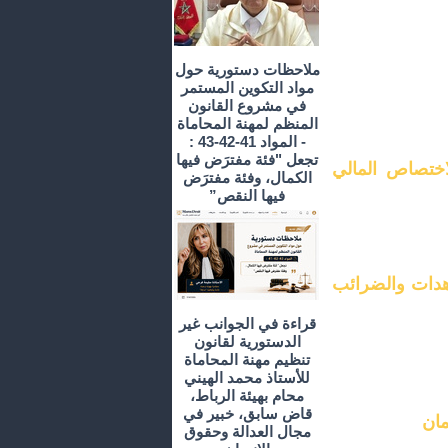
ملاحظات دستورية حول
مواد التكوين المستمر
في مشروع القانون
المنظم لمهنة المحاماة
- المواد 41-42-43 :
تجعل "فئة مفترَض فيها
اختصاص المالي
الكمال، وفئة مفترَض
فيها النقص”
اهدات والضرائب
قراءة في الجوانب غير
الدستورية لقانون
تنظيم مهنة المحاماة
للأستاذ محمد الهيني
محام بهيئة الرباط،
قاض سابق، خبير في
مان
مجال العدالة وحقوق