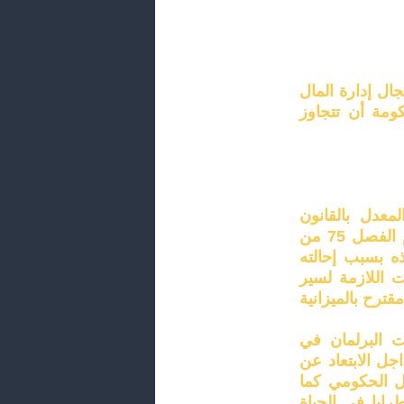
ال إدارة المال
ومة أن تتجاوز
35 من القانون التنظيمي للمالية رقم 98.7 والمعدل بالقانون
14.00 إذا لم يتم في 31 ديسمبر وفقا لأحكام الفصل 75 من
ذه بسبب إحالته
 اللازمة لسير
قترح بالميزانية
ت البرلمان في
جل الابتعاد عن
ل الحكومي كما
ابا في الحياة