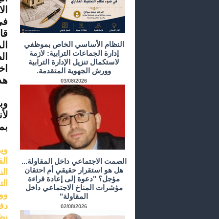
ال
في
قا
ال
النظام الأساسي الخاص بموظفي
إدارة الجماعات الترابية: لازمة
ال
لاستكمال تنزيل الإدارة الترابية
اخ
وورش الجهوية المتقدمة.
هد
03/08/2026
وب
لأ
بم
وي
الصمت الاجتماعي داخل المقاولة...
هل هو استقرار حقيقي أم احتقان
ال
مؤجل؟ "دعوة إلى إعادة قراءة
ال
مؤشرات المناخ الاجتماعي داخل
وو
المقاولة"
دف
02/08/2026
نظ