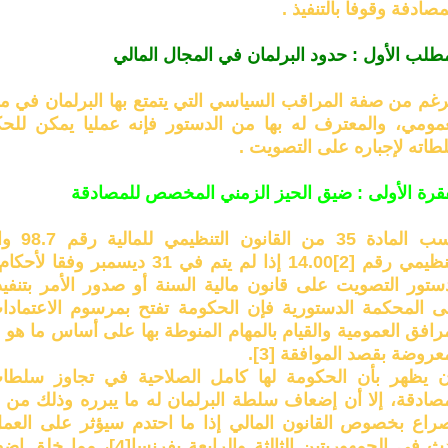
مصادفة وقوفا بالتنفيذ .
طلب الأول : حدود البرلمان في المجال المالي
رغم من صفة المراقب السياسي التي يتمتع بها البرلمان في مج
عمومي، والمعترف له بها من الدستور فإنه عمليا يمكن للحك
طاته لإجباره على التصويت .
فقرة الأولى : ضيق الحيز الزمني المخصص للمصادقة
حسب المادة 
تنظيمي رقم
[2]
دستور التصويت على قانون مالية السنة أو صدور الأمر بتنفي
ى المحكمة الدستورية فإن الحكومة تفتح بمرسوم الاعتمادات
رافق العمومية والقيام بالمهام المنوطة بها على أساس ما هو م
معروضة بقصد الموافقة
[3]
.
ن يظهر بأن الحكومة لها كامل الصلاحية في تجاوز سلطا
مصادقة، إلا أن إضعاف سلطة البرلمان له ما يبرره وذلك من ا
صراع بخصوص القانون المالي إذا ما احتدم سيؤثر على العم
 في الجمهوريتين الثالثة والرابعة بفرنسا
[4]
، مما خلق اضطر