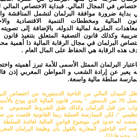
اختصاص في المجال المالي. فبداية الاختصاص المالي ل
 بداية ضرورة موافقة البرلمان لتشمل المناقشة وا
نون المالية ومخططات التنمية الاقتصادية والا
معاهدات الملزمة لمالية الدولة، بالإضافة إلى تصويته
ضريبية وكذلك قانون التصفية المتعلق بتنفيذ قانون ا
تصاص البرلمان في مجال الرقابة المالية ذا أهمية مح
ف هذه الرقابة هي الحفاظ على المال العام .
اعتبار البرلمان الممثل الأسمى للأمة تبرز أهميته واختص
نه يعبر عن إرادة الشعب و المواطن المغربي إذن فا
مارسة سلطة مالية واسعة.
ظل الميدان المالي من الناحية الدستورية من اختصاص ال
الفصل 75 من الدستور " يصدر قانون المالية الذي يودع بال
نواب من قبل البرلمان وكذلك طبق الشروط المنصوص عليه
تنظيمي "، لكن الممارسة العملية ربما القانونية قلصت من صل
ضعت له حدود في موضوع قوانين المالية لفائدة السلطة الت
عت احد الباحثين المغاربة بالقول بأن وظيفة البرلمان المغر
ن وجودها
[1]
.