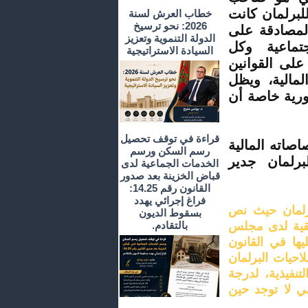
لبرلمان كانت
خطاب العرش لسنة
2026: نحو ترسيخ
لمصادقة على
الدولة التنموية وتعزيز
جتماعية وكل
السيادة الاستراتيجية
 على القوانين
لمالية، ويظل
ورية خاصة أن
قراءة في توقف تحصيل
اصاته المالية
رسم السكن ورسم
لبرلمان جدير
الخدمات الجماعية لدى
قباض الخزينة بعد صدور
القانون رقم 14.25:
فراغ إجرائي يهدد
برلمان حيث نص
بسقوط الديون
أسبقية لدى مجلس
بالتقادم.
ا في القانون
احيات البرلمان
نفيذية، لدرجة
بي لا توجد حين