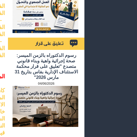
الف
الف
-ا
الف
الف
-ال
الف
تعليق على قرار
الف
رسوم الدكتوراه بالزمن الميسر:
صحة إجرائية واهية وبناء قانوني
متصدع "تعليق على قرار محكمة
الاستئناف الإدارية بفاس بتاريخ 31
الم
مارس 2026"
04/06/2026
كا
ال
خا
الس
ال
قي