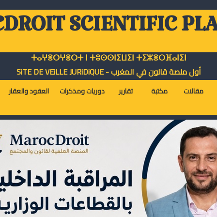
DROIT SCIENTIFIC PL
ⵜⴰⵖⴻⵔⵖⴻⵔⵜ ⵏ ⵜⵓⵙⵙⵏⵉⵡⵉⵏ ⵜⵉⵣⴻⵔⴼⴰⵏⵉⵏ
أول منصة قانون في المغرب - SiTE DE VEiLLE JURiDiQUE
مقالات
مكتبة
تقارير
دوريات ومذكرات
العقود والعقار