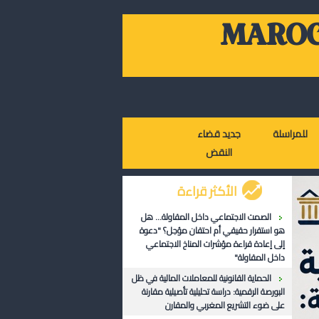
MAROC
للمراسلة
جديد قضاء
النقض
الأكثر قراءة
الصمت الاجتماعي داخل المقاولة... هل
هو استقرار حقيقي أم احتقان مؤجل؟ "دعوة
إلى إعادة قراءة مؤشرات المناخ الاجتماعي
داخل المقاولة"
الحماية القانونية للمعاملات المالية في ظل
البورصة الرقمية: دراسة تحليلية تأصيلية مقارنة
على ضوء التشريع المغربي والمقارن