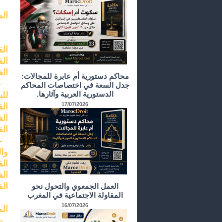
الم
-ا
ال
الف
الف
محاكم دستورية أم عابرة للمجالات:
-ا
جدل السعة في اختصاصات المحاكم
الدستورية العربية وآثارها.
للب
17/07/2026
الف
الف
الف
-ا
وا
الف
الف
الف
العمل الجمعوي والتحول نحو
المقاولة الاجتماعية في المغرب
16/07/2026
الم
-ال