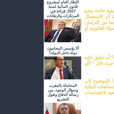
الإطار العام لمشروع
قانون المالية لسنة
يعية خاصة وضع
2027: قراءة في
المرتكزات والرهانات
ا أن الاستعمال
ما دور البرلمان
ء القانونية أو
ألا يؤسس المحامون
دولة داخل الدولة؟
؟ أم تطبق عليه
 حيث قال " لأي
ذا الموضوع إلى
المحاماة بالمغرب
تصاصات المالية
وسؤال الوجود، بين
عية لاختصاصات
رسالة الدفاع وتغول
التشريع