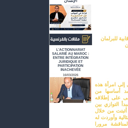
الإنسان
بية للبرلمان
ن
أرشيف المقالات باللغة الفرنسية
L'ACTIONNARIAT
SALARIÉ AU MAROC :
ENTRE INTÉGRATION
JURIDIQUE ET
PARTICIPATION
INACHEVÉE
16/03/2026
إلى امرأة هذه
كانت تستمد أساسها من
قى على إطلاقه
دأ التوازي بين
 أثبتت من خلال
الية وأوردت له
لمناقشة مرورا