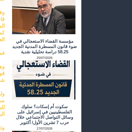
وف
قا
الم
كم
ال
مؤسسة القضاء الاستعجالي في
ضوء قانون المسطرة المدنية الجديد
58.25 دراسة تحليلية نقدية
فما
25/07/2026
وه
قو
شع
ول
مبح
سكوت أم إسكات؟ سلوك
لل
الفلسطينيين في إسرائيل على
الب
وسائل التواصل الاجتماعي خلال
حرب 7 تشرين الأول/ أكتوبر
وذل
17/07/2026