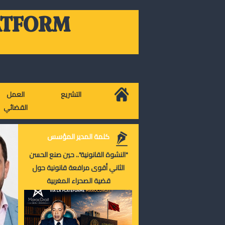
ATFORM
التشريع
العمل
القضائي
كلمة المدير المؤسس
"النشوة القانونية".. حين صنع الحسن
الثاني أقوى مرافعة قانونية حول
قضية الصحراء المغربية