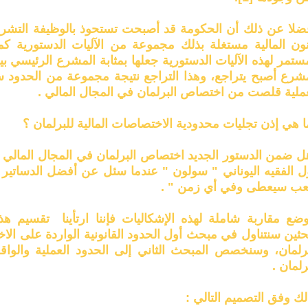
ضلا عن ذلك أن الحكومة قد أصبحت تستحوذ بالوظيفة التشر
نون المالية مستغلة بذلك مجموعة من الآليات الدستورية كم
ستمر لهذه الآليات الدستورية جعلها بمثابة المشرع الرئيسي بين
شرع أصبح يتراجع، وهذا التراجع نتيجة مجموعة من الحدود سوا
عملية قلصت من اختصاص البرلمان في المجال المالي .
 هي إذن تجليات محدودية الاختصاصات المالية للبرلمان ؟
ل ضمن الدستور الجديد اختصاص البرلمان في المجال المالي 
ل الفقيه اليوناني " سولون " عندما سئل عن أفضل الدساتير
ب سيعطى وفي أي زمن " .
وضع مقاربة شاملة لهذه الإشكاليات فإننا ارتأينا تقسيم ه
ثين سنتناول في مبحث أول الحدود القانونية الواردة على الاخ
برلمان، وسنخصص المبحث الثاني إلى الحدود العملية والواق
رلمان .
ك وفق التصميم التالي :