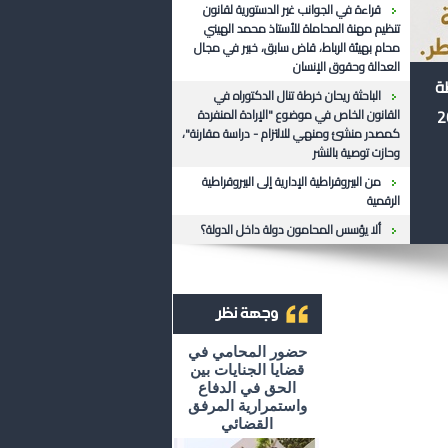
قراءة في الجوانب غير الدستورية لقانون
تنظيم مهنة المحاماة للأستاذ محمد الهيني
محام بهيئة الرباط، قاض سابق، خبير في مجال
العدالة وحقوق الإنسان
ظة
الباحثة ريحان خرطة تنال الدكتوراه في
القانون الخاص في موضوع "الإرادة المنفردة
كمصدر منشئ ومنهي للالتزام - دراسة مقارنة"،
وحازت توصية بالنشر
من البيروقراطية الإدارية إلى البيروقراطية
الرقمية
ألا يؤسس المحامون دولة داخل الدولة؟
أرشيف وجهة نظر
حضور المحامي في
قضايا الجنايات بين
الحق في الدفاع
واستمرارية المرفق
القضائي