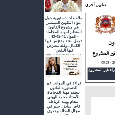
عناوين أخرى
ملاحظات دستورية حول
مواد التكوين المستمر
في مشروع القانون
المنظم لمهنة المحاماة
- المواد 41-42-43 :
تجعل "فئة مفترَض فيها
الكمال، وفئة مفترَض
فيها النقص”
راء غير المشروع
قراءة في الجوانب غير
الدستورية لقانون
تنظيم مهنة المحاماة
للأستاذ محمد الهيني
محام بهيئة الرباط،
قاض سابق، خبير في
مجال العدالة وحقوق