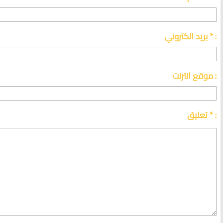
بريد الكتروني * :
موقع انترنت :
تعليق * :