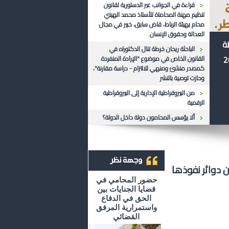
قراءة في الجوانب غير الدستورية لقانون
تنظيم مهنة المحاماة للأستاذ محمد الهيني
محام بهيئة الرباط، قاض سابق، خبير في مجال
العدالة وحقوق الإنسان
ظة
الباحثة ريحان خرطة تنال الدكتوراه في
القانون الخاص في موضوع "الإرادة المنفردة
كمصدر منشئ ومنهي للالتزام - دراسة مقارنة"،
وحازت توصية بالنشر
من البيروقراطية الإدارية إلى البيروقراطية
الرقمية
ألا يؤسس المحامون دولة داخل الدولة؟
ن دوائر نفوذها
أرشيف وجهة نظر
حضور المحامي في
قضايا الجنايات بين
الحق في الدفاع
واستمرارية المرفق
القضائي