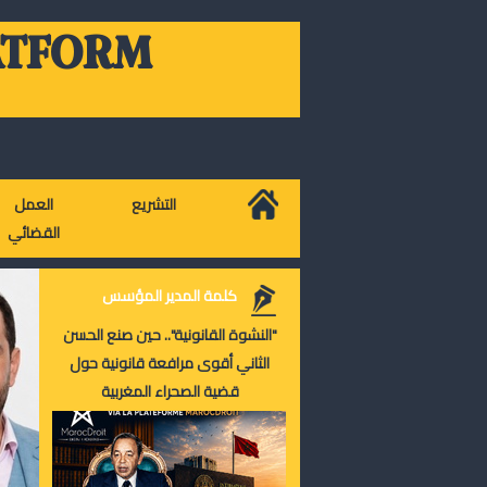
ATFORM
التشريع
العمل
القضائي
كلمة المدير المؤسس
"النشوة القانونية".. حين صنع الحسن
الثاني أقوى مرافعة قانونية حول
قضية الصحراء المغربية