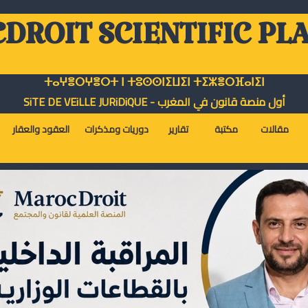
DROIT SCIENTIFIC PL
ⵜⴰⵖⴻⵔⵖⴻⵔⵜ ⵏ ⵜⵓⵙⵙⵏⵉⵡⵉⵏ ⵜⵉⵣⴻⵔⴼⴰⵏⵉⵏ
أول منصة قانون في المغرب - SiTE DE VEiLLE JURiDiQUE
مقالات
مكتبة
تقارير
دوريات ومذكرات
العقود والعقار