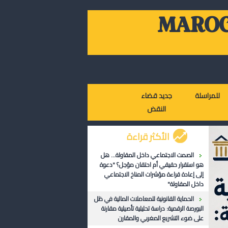
MAROC
للمراسلة
جديد قضاء
النقض
الأكثر قراءة
الصمت الاجتماعي داخل المقاولة... هل
هو استقرار حقيقي أم احتقان مؤجل؟ "دعوة
إلى إعادة قراءة مؤشرات المناخ الاجتماعي
داخل المقاولة"
الحماية القانونية للمعاملات المالية في ظل
البورصة الرقمية: دراسة تحليلية تأصيلية مقارنة
على ضوء التشريع المغربي والمقارن