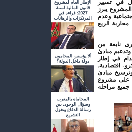
صل في تسيير
الإطار العام لمشروع
قانون المالية لسنة
المشروع يبرز
2027: قراءة في
جتماعية وعدم
المرتكزات والرهانات
محاربة الريع
رتكزات كبرى نابعة من
 وتدعيم مبادئ
ألا يؤسس المحامون
دام في إطار
دولة داخل الدولة؟
رو- اقتصادية،
ترسيخ مبادئ
م على مشروع
 جميع مراحله
المحاماة بالمغرب
وسؤال الوجود، بين
رسالة الدفاع وتغول
التشريع