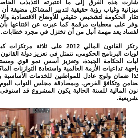
شارت هذه الفرق إلى ما اعتبرته التذبذب الحا
ميزانية وغياب رؤية حقيقية لتدبير المشاكل مضيفة أن 
تقار الحكومة لتشخيص حقيقي للأوضاع الاقتصادية والا
توفر على معطيات مرقمة كما عبرت عن اقتناعها بأن 
لفساد يعد مهمة أنبل من أن تختزل في مجرد خطابات.
ويرتكز القانون المالي 2012 على ثلاثة م
لويات البرنامج الحكومي، تتمثل في تعزيز دولة القانون
ليات الحكامة الجيدة، وتعزيز أسس نمو قوي ومست
اجهة تداعيات الأزمة العالمية واستعادة التوازنات الماك
ذا ضمان ولوج عادل للمواطنين للخدمات الأساسية و
تضامن وتكافؤ الفرص. وبمصادقة مجلس النواب اليو
نون المالية للسنة الحالية يكون المشروع قد استوفى
تشريعية.