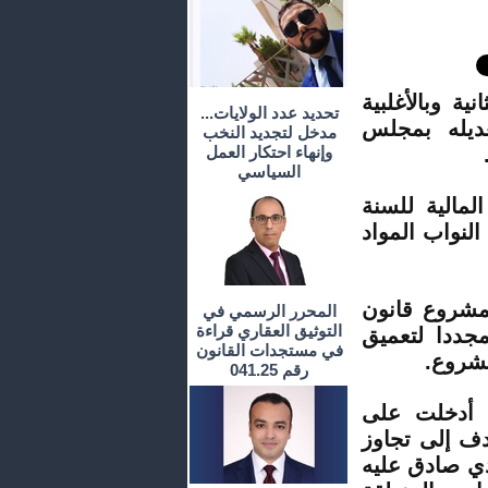
في قراءة الثانية وبالأغلبية
تحديد عدد الولايات...
نة 2012 كما تم تعديله بمجلس
مدخل لتجديد النخب
وإنهاء احتكار العمل
السياسي
مالية للسنة
النواب المواد
 لمشروع قانون
المحرر الرسمي في
التوثيق العقاري قراءة
صة مجددا لتعميق
في مستجدات القانون
مشروع.
رقم 041.25
ي أدخلت على
ف إلى تجاوز
ي صادق عليه