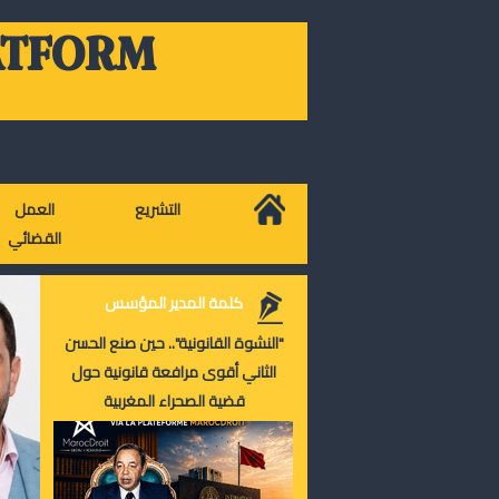
ATFORM
التشريع
العمل
القضائي
كلمة المدير المؤسس
"النشوة القانونية".. حين صنع الحسن
الثاني أقوى مرافعة قانونية حول
قضية الصحراء المغربية