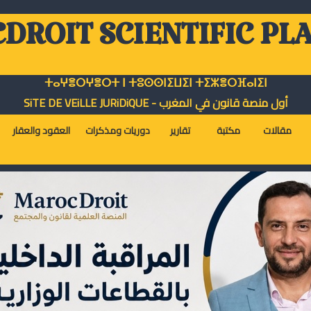
DROIT SCIENTIFIC PL
ⵜⴰⵖⴻⵔⵖⴻⵔⵜ ⵏ ⵜⵓⵙⵙⵏⵉⵡⵉⵏ ⵜⵉⵣⴻⵔⴼⴰⵏⵉⵏ
أول منصة قانون في المغرب - SiTE DE VEiLLE JURiDiQUE
مقالات
مكتبة
تقارير
دوريات ومذكرات
العقود والعقار