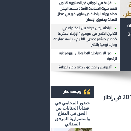
قراءة في الجوانب غير الدستورية لقانون
تنظيم مهنة المحاماة للأستاذ محمد الهيني
محام بهيئة الرباط، قاض سابق، خبير في مجال
العدالة وحقوق الإنسان
ظة
الباحثة ريحان خرطة تنال الدكتوراه في
القانون الخاص في موضوع "الإرادة المنفردة
كمصدر منشئ ومنهي للالتزام - دراسة مقارنة"،
وحازت توصية بالنشر
من البيروقراطية الإدارية إلى البيروقراطية
الرقمية
ألا يؤسس المحامون دولة داخل الدولة؟
مجلس النواب يصوت على مشروع قانون المالية لسنة 2012 في إطار
أرشيف وجهة نظر
حضور المحامي في
قضايا الجنايات بين
الحق في الدفاع
واستمرارية المرفق
القضائي