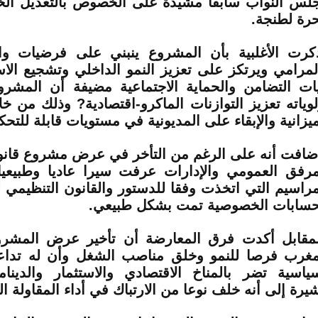
لس النواب سابقا مشيدة على الخصوص بالتعديل الخ
حرة لطنجة.
كرت الأغلبية بأن المشروع ينبني على فرضيات وا
لمرامي ويرتكز على تعزيز النمو الداخلي وتشجيع الاس
يات التضامن والحماية الاجتماعية مضيفة أن المش
لوياته تعزيز التوازنات الماكرو-اقتصادية? وذلك من 
ميزانية والإبقاء على المديونية في مستويات قابلة للتحكم
ضافت أنه على الرغم من التأخر في عرض مشروع قانون
مرفق العمومي والإدارات عرفت سيرا عاديا وطبيعي
مراسيم التي اتخذت وفقا للدستور والقانون التنظيمي ل
حسابات الخصوصية تمت بشكل طبيعي.
لمقابل أكدت فرق المعارضة أن تأخير عرض المش
مغرب فرصا للنمو وخلق مناصب الشغل وأن له تداعي
ياسية تضر بالمناخ الاقتصادي والاستثمار والدينامي
يرة إلى أنه خلف نوعا من الارتباك في أداء المقاولة ال