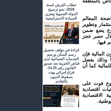
اص بالمنطقة
خطاب العرش لسنة
2026: نحو ترسيخ
الدولة التنموية وتعزيز
ضحة المعالم
السيادة الاستراتيجية
تثمار وتطوير
روع يضع ضمن
خلال حصر عجز
 فيها.
قراءة في توقف تحصيل
 المالية فإن
رسم السكن ورسم
الخدمات الجماعية لدى
ا وذلك بفضل
قباض الخزينة بعد صدور
لمالية كما أن
القانون رقم 14.25:
فراغ إجرائي يهدد
بسقوط الديون
بالتقادم.
روع فوت على
ات اقتصادية
ة الاقتصادية
وطنية.