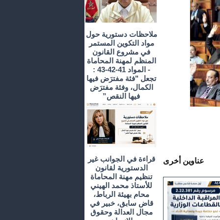
ملاحظات دستورية حول
مواد التكوين المستمر
في مشروع القانون
المنظم لمهنة المحاماة
- المواد 41-42-43 :
تجعل "فئة مفترَض فيها
الكمال، وفئة مفترَض
فيها النقص”
قراءة في الجوانب غير
عناوين أخرى
الدستورية لقانون
تنظيم مهنة المحاماة
للأستاذ محمد الهيني
محام بهيئة الرباط،
قاض سابق، خبير في
مجال العدالة وحقوق