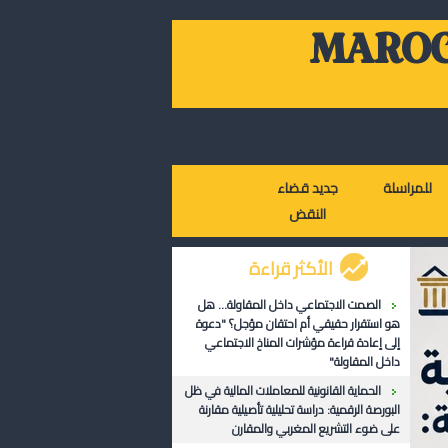
MAROC
للمراسلة
جديد قضاء
النقض
الأكثر قراءة
الصمت الاجتماعي داخل المقاولة... هل
هو استقرار حقيقي أم احتقان مؤجل؟ "دعوة
إلى إعادة قراءة مؤشرات المناخ الاجتماعي
داخل المقاولة"
الحماية القانونية للمعاملات المالية في ظل
البورصة الرقمية: دراسة تحليلية تأصيلية مقارنة
على ضوء التشريع المغربي والمقارن