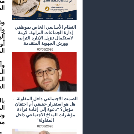
مج
ال
وذ
النظام الأساسي الخاص بموظفي
وا
إدارة الجماعات الترابية: لازمة
آل
لاستكمال تنزيل الإدارة الترابية
أو
وورش الجهوية المتقدمة.
03/08/2026
ال
وأ
ال
ال
ال
الصمت الاجتماعي داخل المقاولة...
با
هل هو استقرار حقيقي أم احتقان
ال
مؤجل؟ "دعوة إلى إعادة قراءة
وس
مؤشرات المناخ الاجتماعي داخل
المقاولة"
مش
02/08/2026