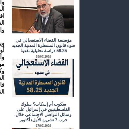
وأ
ال
اف
ال
وا
مؤسسة القضاء الاستعجالي في
ضوء قانون المسطرة المدنية الجديد
أو
58.25 دراسة تحليلية نقدية
وآ
25/07/2026
مو
وك
ال
قا
ال
سكوت أم إسكات؟ سلوك
الفلسطينيين في إسرائيل على
وسائل التواصل الاجتماعي خلال
حرب 7 تشرين الأول/ أكتوبر
17/07/2026