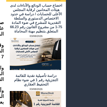
أرشيف الدراسات و الأبحاث
اخضاع حساب الودائع والأداءات لدى
هيئات المحامين لرقابة المجلس
الأعلى للحسابات / دراسة في حدود
الاختصاص الدستوري والسلطة
التقديرية للمشرع في ضوء المادة
75-1 من مشروع القانون رقم 66.23
المتعلق بتنظيم مهنة المحاماة
المس
03/08/2026
وق
ال
7 و9 و18 و20.
وا
دراسة تأصيلية نقدية للقائمة
ال
التجزيئية رقم 1 في ضوء نظام
التحفيظ العقاري
03/08/2026
وأ
ال
بع