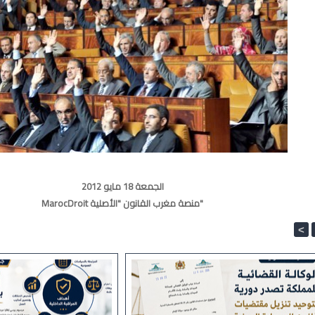
الجمعة 18 مايو 2012
MarocDroit منصة مغرب القانون "الأصلية"
<