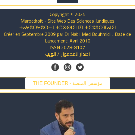
Copyright © 2025
Marocdroit - Site Web Des Sciences Juridiques
ⵜⴰⵖⴻⵔⵖⴻⵔⵜ ⵏ ⵜⵓⵙⵙⵏⵉⵡⵉⵏ ⵜⵉⵣⴻⵔⴼⴰⵏⵉⵏ
Créer en Septembre 2009 par Dr Nabil Med Bouhmidi .. Date de
Lancement: Avril 2010
ISSN 2028-8107
اصدار
المحمول
/
الويب
THE FOUNDER - مؤسس المنصة