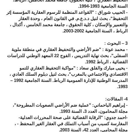
السنة الجامعية 1993-1994.
- الحبيب شوراق : "القواعد المنظمة للرسوم العقارية المؤسسة إثر
التحفيظ"، بحث لنيل د.د.ع.م. في القانون العام ، وحدة العقار
والتعمير والإسكان ، كلية الحقوق ، جامعة محمد الخامس ، أكدال ،
الرباط ، السنة الجامعية 2002-2003.
3 – البحوث :
- محمد عونة : "ضم الأراضي والتحفيظ العقاري في منطقة ملوية
السفلى"، بحث نهاية التدريس ، الفوج 22 المعهد الوطني للدراسات
القضائية ، الرباط 1992.
- يحيى مبارك والفلق سعاد : "مواكبة التحفيظ العقاري للنمو
الاقتصادي والاجتماعي بالمغرب"، بحث لنيل دبلوم السلك العادي ،
المدرسة الوطنية للإدارة العمومية الرباط. السنة الجامعية 1992 –
1993.
4- المقالات:
- إبراهيم الباحماني: "عملية ضم الأراضي الصعوبات المطروحة"،
مجلة المحامون، العدد 3، السنة 1993.
-احمد جدوي: "الرقابة القضائية على صحة المحررات العدلية-
المغارسة كسبب من أسباب التملك في العقار الغير المحفظ - ،
مجلة المحامي، العدد 42، السنة 2003.