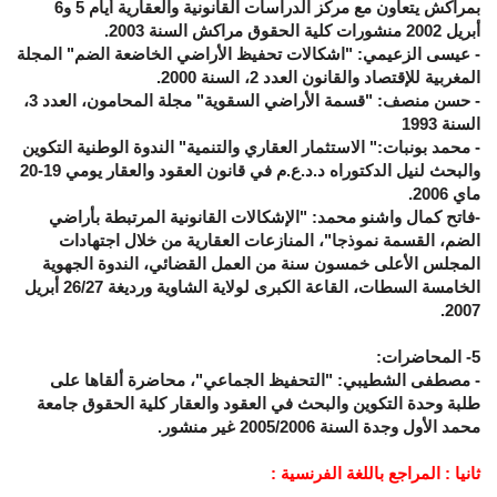
بمراكش يتعاون مع مركز الدراسات القانونية والعقارية أيام 5 و6
أبريل 2002 منشورات كلية الحقوق مراكش السنة 2003.
- عيسى الزعيمي: "اشكالات تحفيظ الأراضي الخاضعة الضم" المجلة
المغربية للإقتصاد والقانون العدد 2، السنة 2000.
- حسن منصف: "قسمة الأراضي السقوية" مجلة المحامون، العدد 3،
السنة 1993
- محمد بونبات:" الاستثمار العقاري والتنمية" الندوة الوطنية التكوين
والبحث لنيل الدكتوراه د.د.ع.م في قانون العقود والعقار يومي 19-20
ماي 2006.
-فاتح كمال واشنو محمد: "الإشكالات القانونية المرتبطة بأراضي
الضم، القسمة نموذجا"، المنازعات العقارية من خلال اجتهادات
المجلس الأعلى خمسون سنة من العمل القضائي، الندوة الجهوية
الخامسة السطات، القاعة الكبرى لولاية الشاوية ورديغة 26/27 أبريل
2007.
5- المحاضرات:
- مصطفى الشطيبي: "التحفيظ الجماعي"، محاضرة ألقاها على
طلبة وحدة التكوين والبحث في العقود والعقار كلية الحقوق جامعة
محمد الأول وجدة السنة 2005/2006 غير منشور.
ثانيا : المراجع باللغة الفرنسية :