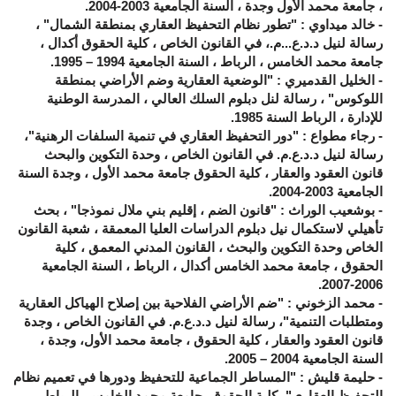
، جامعة محمد الأول وجدة ، السنة الجامعية 2003-2004.
- خالد ميداوي : "تطور نظام التحفيظ العقاري بمنطقة الشمال" ،
رسالة لنيل د.د.ع...م.، في القانون الخاص ، كلية الحقوق أكدال ،
جامعة محمد الخامس ، الرباط ، السنة الجامعية 1994 – 1995.
- الخليل القدميري : "الوضعية العقارية وضم الأراضي بمنطقة
اللوكوس" ، رسالة لنل دبلوم السلك العالي ، المدرسة الوطنية
للإدارة ، الرباط السنة 1985.
- رجاء مطواع : "دور التحفيظ العقاري في تنمية السلفات الرهنية"،
رسالة لنيل د.د.ع.م. في القانون الخاص ، وحدة التكوين والبحث
قانون العقود والعقار ، كلية الحقوق جامعة محمد الأول ، وجدة السنة
الجامعية 2003-2004.
- بوشعيب الوراث : "قانون الضم ، إقليم بني ملال نموذجا" ، بحث
تأهيلي لاستكمال نيل دبلوم الدراسات العليا المعمقة ، شعبة القانون
الخاص وحدة التكوين والبحث ، القانون المدني المعمق ، كلية
الحقوق ، جامعة محمد الخامس أكدال ، الرباط ، السنة الجامعية
2006-2007.
- محمد الزخوني : "ضم الأراضي الفلاحية بين إصلاح الهياكل العقارية
ومتطلبات التنمية"، رسالة لنيل د.د.ع.م. في القانون الخاص ، وجدة
قانون العقود والعقار ، كلية الحقوق ، جامعة محمد الأول، وجدة ،
السنة الجامعية 2004 – 2005.
- حليمة قليش : "المساطر الجماعية للتحفيظ ودورها في تعميم نظام
التحفيظ العقاري"، كلية الحقوق، جامعة محمد الخامس، الرباط،