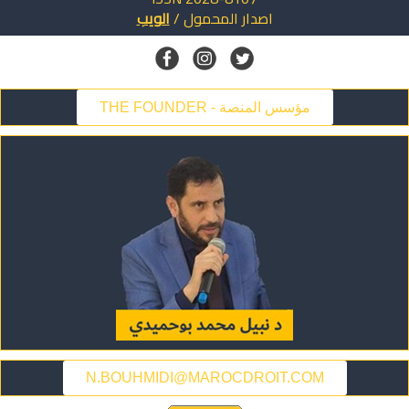
اصدار
المحمول
/
الويب
THE FOUNDER - مؤسس المنصة
N.BOUHMIDI@MAROCDROIT.COM