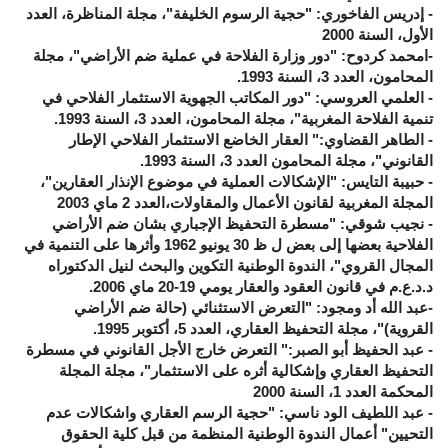
- إدريس الفاخوري: "حجية الرسوم الخليفة"، مجلة المناظرة، العدد
الأول، السنة 2000
-امحمد كردوح: "دور وزارة الفلاحة في عملية ضم الأراضي"، مجلة
المحامون، العدد 3، السنة 1993.
- العلمي العروسي: "دور المكاتب الجهوية الاستثمار الفلاحي في
تنمية الفلاحة المغربية"، مجلة المحامون، العدد 3، السنة 1993.
- الطاهر القضاوي:" العقار الخاضع الاستثمار الفلاحي الإطار
القانوني"، مجلة المحامون العدد 3، السنة 1993.
- حبيبة التايس: "الإشكالات العملية في موضوع الإنذار العقارين"،
المجلة المغربية لقانون الأعمال والمقاولات،العدد 2 ماي 2003
- نجيب شوقي: "مسطرة التحفيظ الإجباري بشان ضم الأراضي
الفلاحية بعضها إلى بعض ل ظ 30 يونيو 1962 وأثرها على التنمية في
المجال القروي"، الندوة الوطنية التكوين والبحث لنيل الدكتوراه
د.د.ع.م في قانون العقود والعقار يومي 19-20 ماي 2006.
-عبد الله أد ومجود: "التعرض الاستثنائي (حالة ضم الأراضي
القروية)"، مجلة التحفيظ العقاري، العدد 5، أكتوبر 1995.
- عبد الحفيظ أبو الصبر:" التعرض خارج الأجل القانوني في مسطرة
التحفيظ العقاري وإشكالية أثره على الاستثمار"، مجلة المجلة
المحكمة العدد 1، السنة 2000
- عبد اللطيف الود ناسي: "حجية الرسم العقاري واشكالات عدم
التحيين" أعمال الندوة الوطنية المنظمة من قبل كلية الحقوق