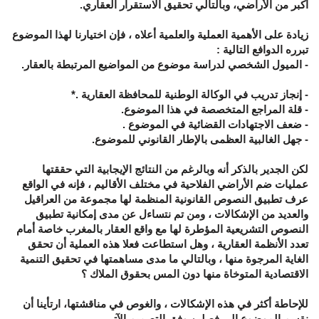
أكبر من الأراضي، وبالتالي تحقيق الاستقرار العقاري.
زيادة على الأهمية العملية والعلمية أعلاه ، فإن اختيارنا لهذا الموضوع
تبرره الدوافع التالية :
- الميول الشخصي لدراسة موضوع من المواضيع المرتبطة بالعقار.
- إنجاز تدريب في الوكالة الوطنية للمحافظة العقارية .*
- قلة المراجع المتخصصة في هذا الموضوع.
- ضعف الاجتهادات القضائية في الموضوع .
- جهل الغالبية العظمى بالإطار القانوني للموضوع.
لكن الجدير بالذكر أنه وبالرغم من النتائج الإيجابية التي حققتها
عمليات ضم الأراضي الفلاحية في مختلف الأقاليم ، فإنه في الواقع
عرف تطبيق النصوص القانونية المنظمة لها مجموعة من العراقيل
والعديد من الإشكالات ، ومن تم نتساءل عن مدى إمكانية تطبيق
النصوص التشريعية المؤطرة لها مع واقع العقار بالمغرب خاصة أمام
تعدد الأنظمة العقارية ، وهل استطاعت فعلا هذه العملية أن تحقق
الغاية المرجوة منها ، وبالتالي ما مدى مساهمتها في تحقيق التنمية
الاقتصادية المتوخاة منها دون المس بحقوق الملاك ؟
للإحاطة أكثر في هذه الإشكالات ، والغوص في مناقشتها، ارتأينا أن
نقسم الموضوع إلى فصلين وفق التصميم الآتي .