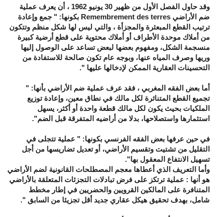
وقد حاول الفصل الأول من ظهير 30 يونيو 1962 ، أن يعرف عملية
ضم الأراضي Remembrement des terres بكونها: " جمع وإعادة
ترتيب القطع المبعثرة والمجزأة ، والتي ليس لها شكل منظم وتتكون
من أملاك موحدة الأطراف أو أملاك محتوية على قطع أرضية كبيرة
منسجمة الشكل، ومفهوم بعضها لبعض تساعد على الوصول إليها
وريها وصرف المياه عنها، وبوجه عام تكون صالحة للاستفادة من
التحسينات العقارية الممكن لإدخالها عليها ".
أما بعض الفقه المغربي ، فقد عرف عملية ضم الأراضي بأنها: "
تجميع القطع المتناثرة لكل مالك في نطاق معين، وإعادة توزيع
الملكيات بحيث يكون لكل مالك قطعة واحدة أو أكثر، يسهل
استثمارها واستصلاحها، بدلا من أراضيه المتفرقة قبل الضم".
في حين عرفها بعض الفقه الفرنسي بكونها: " عملية تتجلى في
التقليل من تشتيت وتقسيم الأراضي، أو تعديل تضاريسها من أجل
تسهيل الانتفاع المعقول بها".
وأما التعريف الذي أعطاها معجم المصطلحات القانونية لضم الأراضي
هو أنها : عملية ترتكز على فرض تبادلات التجزئات المتعلقة بالأراضي
المتنافرة على المالكين القرويين والحضريين في إطار مخطط
شامل، بهدف تحقيق هيكل عقاري جديد أقل تجزيئا من السابق ".