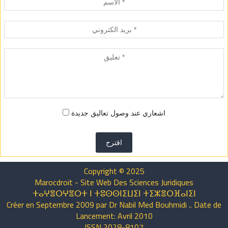
اشعاري عند وصول تعاليق جديدة
اقترح
Copyright © 2025
Marocdroit - Site Web Des Sciences Juridiques
ⵜⴰⵖⴻⵔⵖⴻⵔⵜ ⵏ ⵜⵓⵙⵙⵏⵉⵡⵉⵏ ⵜⵉⵣⴻⵔⴼⴰⵏⵉⵏ
Créer en Septembre 2009 par Dr Nabil Med Bouhmidi .. Date de
Lancement: Avril 2010
ISSN 2028-8107