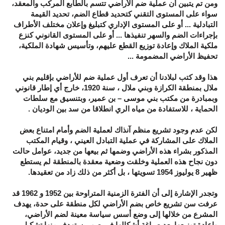
ومن تم يتبين أن عملية ضم الأراضي تتسم بالطابع المركب والمعقد،
سواء على المستوى التقني كتحديد قطاع الضم، تحديد القيمة
التبادلية ... أو على المستوى الإداري كتبليغ وإعلان مختلف الأطراف
بإجراءات الضم والسهر تنفيذها ... أو على المستوى القانوني كنزع
ملكية الملاك وإعادة توزيع القطع عليهم، وتأسيس شهادة الملكية،
تحفيظ الأراضي المضمومة ...
هذا وقد كتب لبلادنا أن تعرف أول عملية ضم للأراضي بإقليم بني
ملال بمنطقة الكرازة وبني ملال ، سنة 1920، خارج أي إطار قانوني
وبمبادرة من مكتب بني موسى – بن عمير، وبتنسيق مع سلطات
الحماية ، للاستفادة من مياه الري انطلاقا من سد بين الوديان .
لكن عدم وجود تشريع منظم آنذاك لعملية الضم وأمام امتناع بعض
الملاك على المشاركة في عملية التبادل العيني ، وقيام المكتب
المذكور بشراء هذه الأراضي وضمها ثم بيعها من جديد، عوامل حالت
دون نجاح هذه العملية وخلقت وضعية معقدة بالمنطقة لم يستطع
ظهير 8 يوليوز 1954 تسويتها ، بل أكثر من ذلك زاد من تعقيدها.
وتجدر الإشارة إلى أن الفترة الزمنية المتراوحة بين 1952 و 1962 قد
عرفت سن تشريع خاص بضم الأراضي لكل منطقة على حدة، يهدف
المشرع من خلالها إلى وضع أسس سياسة معينة لضم الأراضي،
وإعادة توزيعها بعد صياغة أشكالها في صور يستهدف منها تشكيل