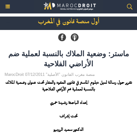
أول منصة قانون في المغرب
ماستر: وضعية الملاك بالنسبة لعملية ضم
الأراضي الفلاحية
MarocDroit منصة مغرب القانون "الأصلية" 07/12/2011
تقرير حول رسالة لنيل دبلوم الماستر في قانون العقود والعقار تحت عنوان وضعية الملاك
بالنسبة لعملية ضم الأراضي الفلاحية
إعداد الباحثة رشيدة حمري
تحت إشراف
الدكتور سعيد الروبيو