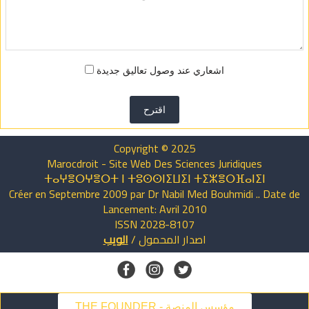
اشعاري عند وصول تعاليق جديدة
اقترح
Copyright © 2025
Marocdroit - Site Web Des Sciences Juridiques
ⵜⴰⵖⴻⵔⵖⴻⵔⵜ ⵏ ⵜⵓⵙⵙⵏⵉⵡⵉⵏ ⵜⵉⵣⴻⵔⴼⴰⵏⵉⵏ
Créer en Septembre 2009 par Dr Nabil Med Bouhmidi .. Date de
Lancement: Avril 2010
ISSN 2028-8107
اصدار
المحمول
/
الويب
THE FOUNDER - مؤسس المنصة