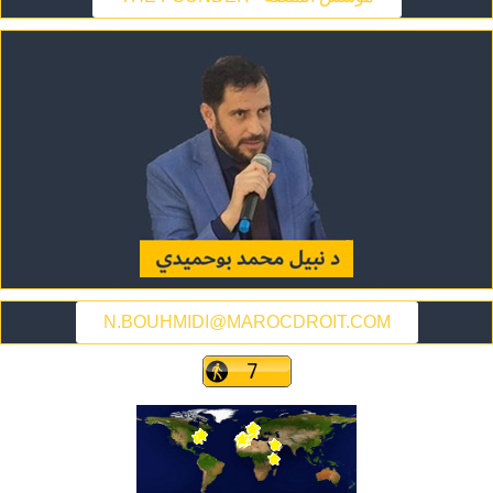
N.BOUHMIDI@MAROCDROIT.COM