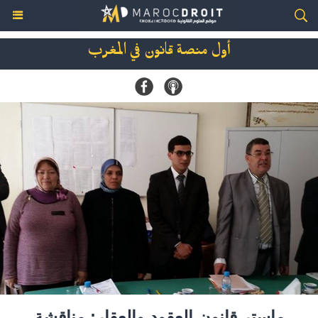
أول منصة قانون في المغرب
ماستر قانون العقود والعقار: مناقشة