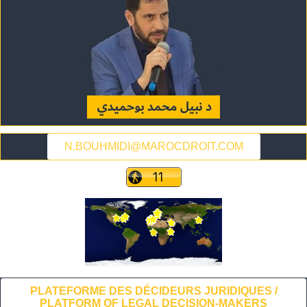
N.BOUHMIDI@MAROCDROIT.COM
PLATEFORME DES DÉCIDEURS JURIDIQUES /
PLATFORM OF LEGAL DECISION-MAKERS