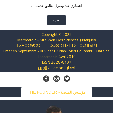
اشعاري عند وصول تعاليق جديدة
اقترح
Copyright © 2025
Marocdroit - Site Web Des Sciences Juridiques
ⵜⴰⵖⴻⵔⵖⴻⵔⵜ ⵏ ⵜⵓⵙⵙⵏⵉⵡⵉⵏ ⵜⵉⵣⴻⵔⴼⴰⵏⵉⵏ
Créer en Septembre 2009 par Dr Nabil Med Bouhmidi .. Date de
Lancement: Avril 2010
ISSN 2028-8107
اصدار
المحمول
/
الويب
THE FOUNDER - مؤسس المنصة