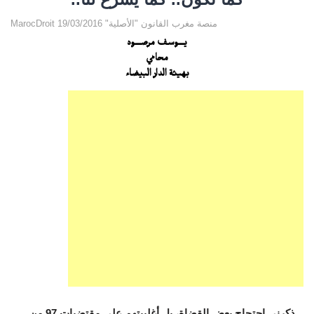
MarocDroit منصة مغرب القانون "الأصلية" 19/03/2016
يــــوسف مرصــــود
محامي
بهيئة الدار البيضاء
ذكرني احتجاج بعض القضاة، بل أغلبيتهم على مقتضيات
97 من