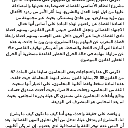
مشروع النظام الأساسي للقضاة، خصوصا بعد تعديلها والمصادقة
عليها من قبل لجنة العدل والتشريع، وما أثار الأمر من ردود الأفعال
بين مؤيد ومعارض، بين هادئ ومستنكر، بحيث عبر مجموعة من
السادة القضاة عن رفضهم لهذه المادة على أساس أنها تغتال
الاجتهاد القضائي وتجعل القاضي حبيس النص القانوني، ومنهم قضاة
نادي القضاة، فيما عبر آخرون داخل نفس الجسم، ومنهم قضاة رابطة
قضاة المغرب عن قبولهم بهذا المشروع، ومن بين ما جاءت به هذه
المادة التي أثارت اللغط والسخط، هو أنه يمكن توقيف القاضي حالا
عن مزاولة مهامه في حالة الخرق الخطير لقاعدة مسطرية أو الخرق
الخطير لقانون الموضوع.
ذكرني كل هذا باحتجاجات بعض المحامون سابقا على المادة 57
من القانون08-28 بمثابة قانون منظم لمهنة المحاماة، حيث خلفت
هذه المادة سخط ولغط أغلبية المحامون، على اعتبار أنها سحبت
الثقة من المحامي، وجعلت منه قاصرا، بحيث أحدث صندوق حساب
ودائع وأداءات المحامين على مستوى كل هيئة يديره المجلس، بحيث
لم يعد المحامي هو المتصرف في الوديعة.
و وقفت على حقيقة واحدة، وهو أننا كيف ما نكون كيف ما يشرع
لنا، المشرع لم يتدخل عبثا، تدخل من أجل تخليق المهن القضائية، بعد
أن لامس عدم توفر الثقة والمصداقية لدى بعضهم، إن لم يكن أغلبهم.