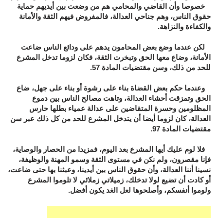
خصوصا وأن القاضي والمحامي هم من وضعت بين أيديهم حماية
حقوق الناس، وهم جناحي العدالة، فالمفروض فيهم الثقة والأمانة
والكفاءة والنزاهة.
لكن عندما وضع بعض المحامون يدهم على ودائع الناس ضاعت
الأمانة، وضاع معها الحق وتبخرت الثقة، فكان لزوما تدخل المشرع
للحد من ذلك، وسن مقتضيات المادة 57.
وعندما حكم بعض القضاة بناء على رشوة أو بناء على جهل، ضاع
الحق وتمزقت أحشاء العدالة، وتاهت مصالح الناس بين دموع
المظلومين وحسرة المتقاضين على عدالة عمياء بطلها حارس
العدالة، كان لزوما أيضا أن يتدخل المشرع للحد من كل ذلك عبر سن
مقتضيات المادة 97.
فلا لوم عليك أيها المشرع بعد اليوم، فمزيدا من الحصار والوصاية،
فإنا مقصرون، ولم نكن في مستوى الثقة وسمو المهنة والوظيفة،
نسينا أننا العدالة، وأن حقوق الناس بين أيدينا، وعبثنا بها حتى ضاعت،
أو كادت أن تضيع لولا تدخلك، زميلاتي زملائي لا تلوموا المشرع
ولوموا أنفسكم، وأصلحوها لعل الغد يكون أفضل.