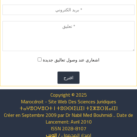
اشعاري عند وصول تعاليق جديدة
اقترح
Copyright © 2025
Marocdroit - Site Web Des Sciences Juridiques
ⵜⴰⵖⴻⵔⵖⴻⵔⵜ ⵏ ⵜⵓⵙⵙⵏⵉⵡⵉⵏ ⵜⵉⵣⴻⵔⴼⴰⵏⵉⵏ
Créer en Septembre 2009 par Dr Nabil Med Bouhmidi .. Date de
Lancement: Avril 2010
ISSN 2028-8107
اصدار
المحمول
/
الويب