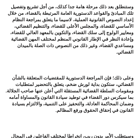
وستنطلق بعد ذلك مرحلة هامة جدا كذلك، من أجل تشريع وتفصيل
تلك المبادئ والقواعد الدستورية العامة المرتبطة بالقضاء، من خلال
إعداد النصوص القانونية العملية، لاسيما ما يتعلق بمراجعة النظام
الأساسي للقضاة، والمجلس الأعلى للقضاء، والتنظيم القضائي،
ومعايير الولوج إلى سلك القضاء، والتكوين بالمعهد العالي للقضاء،
وإعادة النظر في الإطار القانوني المنظم لمختلف المهن القضائية
ومساعدي القضاء، وغير ذلك من النصوص ذات الصلة بالميدان
القضائي.
وعلى ذلك؛ فإن المراجعة الدستورية للمقتضيات المتعلقة بالشأن
القضائي، ستكون بداية لورش ضخم، يتعلق بالتحضير لمتطلبات
ومقومات السلطة القضائية المستقلة التي أعلن عنها صاحب الجلالة.
بما سيكرس دور القضاء في توطيد سيادة القانون والمساواة أمامه
وضمان المحاكمة العادلة، والتحفيز على التنمية، والالتزام بسيادة
القانون في إحقاق الحقوق ورفع المظالم.
وسيتطلب الأمر بدون ريب، انخراطا لمختلف الفاعلين في المجال