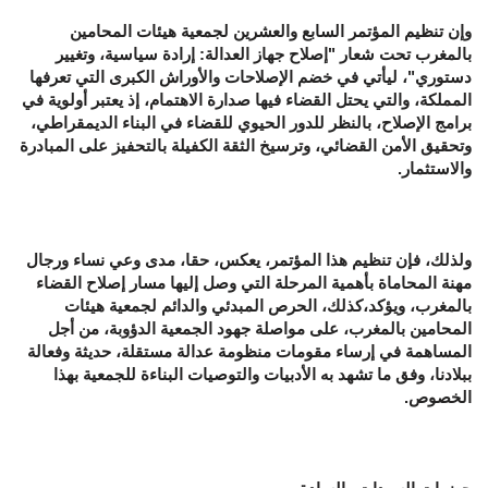
وإن تنظيم المؤتمر السابع والعشرين لجمعية هيئات المحامين
بالمغرب تحت شعار "إصلاح جهاز العدالة: إرادة سياسية، وتغيير
دستوري"، ليأتي في خضم الإصلاحات والأوراش الكبرى التي تعرفها
المملكة، والتي يحتل القضاء فيها صدارة الاهتمام، إذ يعتبر أولوية في
برامج الإصلاح، بالنظر للدور الحيوي للقضاء في البناء الديمقراطي،
وتحقيق الأمن القضائي، وترسيخ الثقة الكفيلة بالتحفيز على المبادرة
والاستثمار.
ولذلك، فإن تنظيم هذا المؤتمر، يعكس، حقا، مدى وعي نساء ورجال
مهنة المحاماة بأهمية المرحلة التي وصل إليها مسار إصلاح القضاء
بالمغرب، ويؤكد،كذلك، الحرص المبدئي والدائم لجمعية هيئات
المحامين بالمغرب، على مواصلة جهود الجمعية الدؤوبة، من أجل
المساهمة في إرساء مقومات منظومة عدالة مستقلة، حديثة وفعالة
ببلادنا، وفق ما تشهد به الأدبيات والتوصيات البناءة للجمعية بهذا
الخصوص.