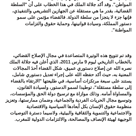
المواطن". وقد أكد جلالة الملك في هذا الخطاب على أن "السلطة
القضائية، بقدر ما هي مستقلة عن الجهازين التشريعي والتنفيذي،
فإنها جزء لا يتجزأ من سلطة الدولة. فالقضاء مؤتمن على سمو
دستور المملكة، وسيادة قوانينها، وحماية حقوق والتزامات
المواطنة".
وقد تم تتويج هذه الوتيرة المتصاعدة في مجال الإصلاح القضائي،
بالخطاب التاريخي ليوم 9 مارس 2011، الذي أعلن فيه جلالة الملك
نصره الله عن إصلاح دستوري عميق، شكل القضاء أحدَ المجالات
المعنية به، حيث أكد حفظه الله على إجراء تعديل دستوري شامل،
يستند على سبعة مرتكزات أساسية، في طليعتها "الارتقاء بالقضاء
إلى سلطة مستقلة"، توطيدا لسمو الدستور، ولسيادة القانون،
والمساواة أمامه. وذلك موازاة مع ترسيخ دولة الحق والمؤسسات،
وتوسيع مجال الحريات الفردية والجماعية، وضمان ممارستها، وتعزيز
منظومة حقوق الإنسان بكل أبعادها السياسية والاقتصادية
والاجتماعية والتنموية والثقافية والبيئية، ولاسيما دسترة التوصيات
الوجيهة لهيئة الإنصاف والمصالحة، والالتزامات الدولية للمغرب.