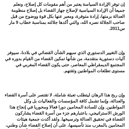
إن توفر الإرادة السياسة يعتبر من أهم مقومات كل إصلاح، ونعلم
جميعا أن الإرادة السياسية لإصلاح جهاز القضاء بل إصلاح منظومة
العدالة برمتها، إرادة متوفرة، ومعبر عنها بكل قوة ووضوح من قبل
صاحب الجلالة نصره الله، والتي أكدها جلالته بمناسبة خطاب 9 مار
س2011.
وإن التغيير الدستوري الذي سيهم الشأن القضائي في بلادنا، سيوفر
آليات دستورية متقدمة، من شأنها تمكين القضاء من القيام بدوره في
المجتمع الديمقراطي المعاصر، حتى يكون القضاء المغربي في
مستوى تطلعات المواطنين وثقتهم.
وإن ربح هذا الرهان ليتطلب تعبئة شاملة، لا تقتصر على أسرة القضاء
والعدالة، وإنما تشمل كافة المؤسسات والفعاليات بل وكل
المواطنين. وإن للسادة المحامين دورا فعالا ومحوريا في إنجاح هذا
الورش الاستراتيجي، باعتبارهم جزء من أسرة القضاء يشاركون
القضاة في تحقيق العدالة وترسيخها. ولقد أكدت جمعية هيئات
المحامين بالمغرب منذ تأسيسها، على أن إصلاح القضاء شأن وطني،