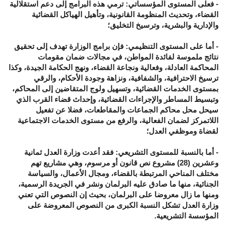
- فعلى المستوى المؤسساتي: ترمي هذه البرامج إلى دعم استقلالية
القضاء، وتحديث المنظومة القانونية، وتأهيل الهياكل القضائية
والإدارية والبشرية، وترسيخ التخليق؛
- أما على المستوى التنظيمي: فإن برامج الوزارة تهدف إلى تحقيق
نتائج ملموسة لفائدة المواطن، في مجالات ضمان مقومات
المحاكمة العادلة، وفعالية ونجاعة القضاء، ونهج الحكامة الجيدة، وكذا
ترسيخ الاحترافية، والشفافية، ونزاهة وجودة الأحكام، والرقي
بمستوى الخدمات القضائية، وتسهيل ولوج المتقاضين إلى المحاكم،
وتبسيط المساطر والإجراءات القضائية، وإحداث قضاء القرب الذي
سيحل محل محاكم الجماعات والمقاطعات، فضلا عن تفعيل
اللاتمركز لضمان الفعالية، والرفع من مستوى الخدمات الاجتماعية
لقضاة وموظفي العدل؛
- أما بالنسبة للمستوى التشريعي: فقد أعدت وزارة العدل ثمانية
وعشرين (28) مشروع نص قانون أو مرسوم، وهي مشاريع تهم
مختلف المناحي المرتبطة بالقضاء، ومجال الأعمال، والسياسة
الجنائية، منها ما صادق عليه البرلمان ونشر في الجريدة الرسمية،
ومنها ما زال معروضا على البرلمان، بحيث إن النصوص التي تعني
وزارة العدل تشكل النسبة الكبرى من النصوص المعروضة على
المؤسسة التشريعية.