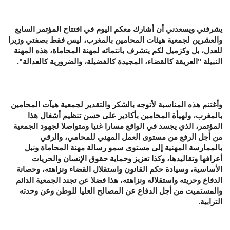
يشرفني ويسعدني أن أشارك معكم اليوم في افتتاح المؤتمر السابع
والعشرين لجمعية هيئات المحامين بالمغرب، ليس فقط بصفتي وزيرا
للعدل، بل وكزميل لكم يتشرف بانتمائه لمهنة المحاماة، هذه المهنة
النبيلة "العريقة كالقضاء، المجيدة كالفضيلة، والضرورية كالعدالة".
وأغتنم هذه المناسبة لأتوجه بالشكر والتقدير لجمعية هيآت المحامين
بالمغرب، ولهيأة المحامين بأكادير على حسن تنظيم أشغال هذا
المؤتمر، الذي يجسد في الواقع مسارا غنيا ومتواصلا لجهود الجمعية
من أجل الرفع من مستوى العمل المهني للمحامي، والرقي
بالممارسة المهنية إلى مستوى سمو رسالة مهنة المحاماة ونبل
أعرافها وتقاليدها، وكذا تعزيز وحماية حقوق الإنسان والحريات
الأساسية، وسيادة حكم القانون واستقلال القضاء ونزاهته، وحصانة
الدفاع وحريته واستقلاله ونزاهته، هذا فضلا عن تجند الجمعية الدائم
والمستميت من أجل الدفاع عن المصالح العليا للوطن وعن وحدته
الترابية.