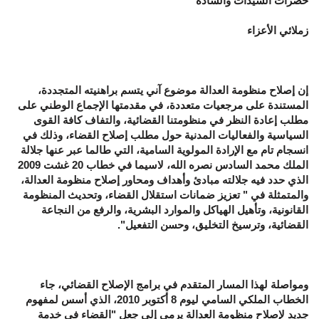
حضرات السيدات والسادة
زملائي الأعزاء
إن إصلاح منظومة العدالة موضوع آني يتسم براهنيته المتجددة،
المستندة على مرجعيات متعددة، في مقدمتها الإجماع الوطني على
مطلب إعادة النظر في منظومتنا القضائية، والتفاف كافة القوى
السياسية والفعاليات المدنية حول مطلب إصلاح القضاء، وذلك في
انسجام تام مع الإرادة المولوية السامية، التي طالما عبر عنها جلالة
الملك محمد السادس نصره الله، لاسيما في خطاب 20 غشت 2009
الذي حدد فيه جلالته مبادئ وأهداف ومحاور إصلاح منظومة العدالة،
والمتمثلة في " تعزيز ضمانات استقلال القضاء، وتحديث المنظومة
القانونية، وتأهيل الهياكل والموارد البشرية، والرفع من النجاعة
القضائية، وترسيخ التخليق، وحسن التفعيل".
ومواصلة لهذا المسار المتقدم في برامج الإصلاح القضائي، جاء
الخطاب الملكي السامي ليوم 8 أكتوبر 2010، الذي أسس لمفهوم
جديد لإصلاح منظومة العدالة يرمي إلى جعل "القضاء في خدمة