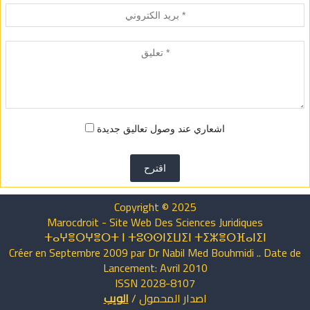
اشعاري عند وصول تعاليق جديدة
اقترح
Copyright © 2025
Marocdroit - Site Web Des Sciences Juridiques
ⵜⴰⵖⴻⵔⵖⴻⵔⵜ ⵏ ⵜⵓⵙⵙⵏⵉⵡⵉⵏ ⵜⵉⵣⴻⵔⴼⴰⵏⵉⵏ
Créer en Septembre 2009 par Dr Nabil Med Bouhmidi .. Date de
Lancement: Avril 2010
ISSN 2028-8107
اصدار
المحمول
/
الويب