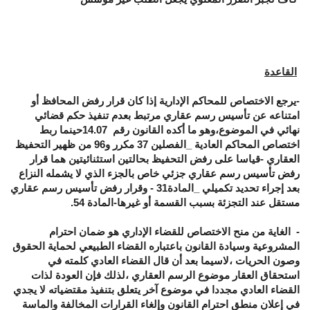
القاعدة
-يرجع الاختصاص للمحاكم الإدارية إذا كان قرار رفض المحافظ أو
امتناعه عن تأسيس رسم عقاري مرتبط بعدم تنفيذ حكم قضائي
نهائي في الموضوع،وهو ما أكده القانون رقم 14.07حينما ربط
اختصاص المحاكم العادية _الفصلين 37 مكرر و96 من ظهير التحفيظ
العقاري -قياسا على رفض التحفيظ بحالتين استثنائيتين هما قرار
رفض تأسيس رسم عقاري جزئي خاص بالجزء الذي لا يشمله النزاع
بعد إجراء تحديد تكميلي _المادة31 - وقرار رفض تأسيس رسم عقاري
مستقل عند التجزئة بسبب القسمة أو غيرها-المادة 54.
- الغاية من منح الاختصاص للقضاء الإداري هو ضمان احترام
المشروعية وسيادة القانون باعتباره القضاء الطبيعي لحماية الحقوق
وصون الحريات ،لاسيما بعد أن قال القضاء العادي كلمته في
استحقاق العقار موضوع الرسم العقاري ،لذلك فإن العودة لذات
القضاء العادي مجددا في موضوع آخر يتعلق بتنفيذ مقتضياته لا يجدي
في إعلان منطق احترام القانون وإلغاء القرارات المخالفة والماسة