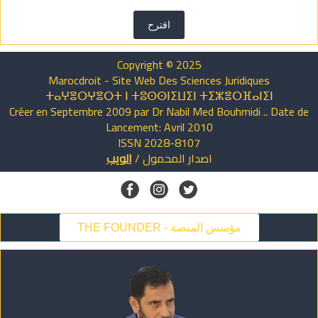
اقترح
Copyright © 2025
Marocdroit - Site Web Des Sciences Juridiques
ⵜⴰⵖⴻⵔⵖⴻⵔⵜ ⵏ ⵜⵓⵙⵙⵏⵉⵡⵉⵏ ⵜⵉⵣⴻⵔⴼⴰⵏⵉⵏ
Créer en Septembre 2009 par Dr Nabil Med Bouhmidi .. Date de
Lancement: Avril 2010
ISSN 2028-8107
اصدار
المحمول
/
الويب
THE FOUNDER - مؤسس المنصة