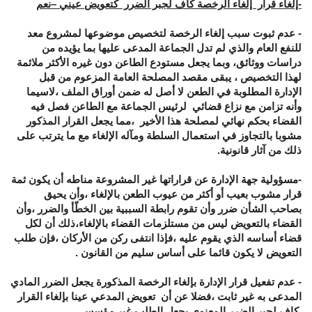
-إلغاء قرار إلغاء الرخصة كاف لجبر الضرر كتعويض عيني –نعم
- عدم ثبوت سبب إلغاء الرخصة لتخصيص موضوعها لمشروع معد
للنفع العام والذي لم تدل الجماعة المدعى عليها بما يؤيده من
دراسات ووثائق، وبما يجعل مستودع الطاعن دون غيره الأكثر ملائمة
لهذا التخصيص ، يبقى مقصد المصلحة العامة المزعوم من قبل
الإدارة المطلوبة في الطعن لا أصل له ضمن أوراق الملف ،لاسيما
وأنه تزامن مع نزاع قضائي لرئيس الجماعة مع الطاعن فصل فيه
القضاء بحكم نهائي لمصلحة هذا الأخير ،مما يجعل القرار المذكور
مشوبا بالتجاوز في استعمال السلطة ومآله الإلغاء مع ما يترتب على
ذلك من آثار قانونية.
-مسؤولية جهة الإدارة عن قراراتها غير المشروعة مناطه أن يكون ثمة
قرار مشوب بعيب أو أكثر من عيوب الطعن بالإلغاء ،وأن يحيق
بصاحب الشأن ضرر وأن تقوم رابطة السببية بين الخطّأ والضرر ،وأن
القضاء بالتعويض ليس من مستلزمات القضاء بالإلغاء،ذلك أن لكل
قضاء أساسه الذي يقوم عليه ،فإذا انتفى ركن من الأركان ،فإن طلب
التعويض لا يكون قائما على أساس سليم من القانون .
- عدم تفعيل قرار الإدارة بإلغاء الرخصة المذكورة يجعل الضرر المادي
المدعى به غير ثابت ،فضلا عن أن تعويض المدعي عينا بإلغاء القرار
كاف لجبر الضرر المعنوي يجعل الطلب غير مؤسس