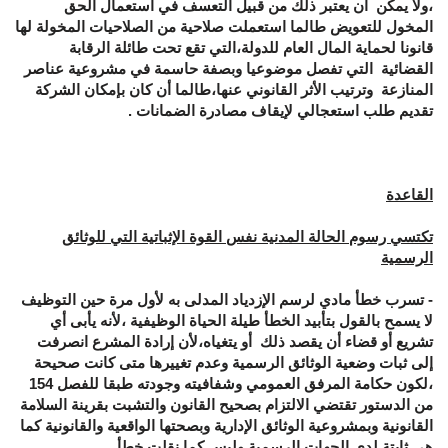
،ولا يمكن أن يعتبر ذلك من قبيل التعسف في استعمال الحق
المخول للتعويض طالما استعملت صلاحية من الصلاحيات المخولة لها
قانونا لحماية المال العام للدولة،التي تقع تحت طائلة الرقابة
القضائية التي تفصل موضوعيا وبصفة حاسمة في مشروعية عناصر
المنازعة وترتيب الأثر القانوني عنها،طالما أن كان بإمكان الشركة
تقديم طلب استعجالي لإيقاف مصادرة الضمانات .
القاعدة
تكتسي رسوم الحالة المدنية نفس القوة الإثباتية التي للوثائق
الرسمية
- تسرب خطأ مادي لرسم الإزدياد المدلى به لأول مرة حين التوظيف
لا يسمح بالقول بتأبيد الخطأ طيلة الحياة الوظيفية ،لأنه يأبى أي
تشريع أو قضاء أن يقصد ذلك أو يتغياه،لأن إرادة المشرع انصرفت
إلى ثبات وضعية الوثائق الرسمية وعدم تغييرها متى كانت صحيحة
،لكون حكامة المرفق العمومي وشفافيته وجودته طبقا للفصل 154
من الدستور تقتضي الالتزام بصحيح القانون والتشبت بقرينة السلامة
القانونية وبمشروعية الوثائق الإدارية وبصحتها الواقعية والقانونية كما
هي ثابتة لدى الجهات الرسمية وليس كما نقلت خطأ