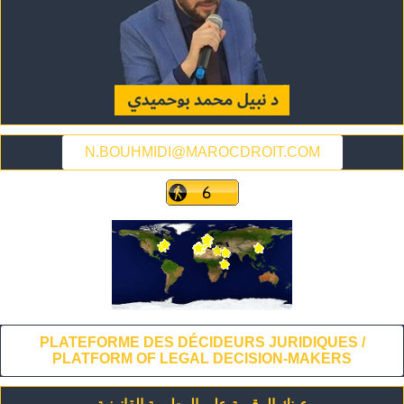
N.BOUHMIDI@MAROCDROIT.COM
PLATEFORME DES DÉCIDEURS JURIDIQUES /
PLATFORM OF LEGAL DECISION-MAKERS