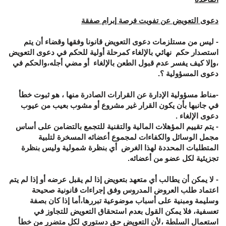
دعوى التعويض عن تفويت فرصة إبرام صفقة
- ليس من مستلزمات دعوى التعويض قانونا وفقها وقضاء أن يتم
استصدار حكم نهائي بالإلغاء كمرحلة أولية للحكم في دعوى التعويض
،وإلا كيف يفسر عدم قبول الطعن بالإلغاء أو مضي أجله،والحكم في
دعوى المسؤولية ؟.
-مناط مسؤولية الإدارة عن القرارات الصادرة منها ، هو ثبوت خطأ
في جانبها بأن يكون القرار غير مشروع أو مشوب بعيب من عيوب
دعوى الإلغاء .
- يتم تقييم المؤهلات المالية والتقنية للتجمع بالتضامن على أساس
مجمل الوسائل والكفاءات لمجموع أعضائه المسخرة لتلبية
المتطلبات المحددة لهذا الغرض أي بنظرة شمولية وليس بنظرة
تجزيئية لكل عضو من أعضائه.
- لا يمكن أن يطالب أي متعهد بتعويض إذا لم يقبل عرضه أو إذا لم يتم
اعتماد طلب العروض المدروس وفق إجراءات قانونية صحيحة
وسليمة ومبنية على أسباب موضوعية تبررها،أما إذا كان بصفة
تعسفية، فلا يمكن القول بعدم استحقاق التعويض للتجاوز في
استعمال السلطة ،لأن التعويض حق دستوري لكل متضرر من خطأ