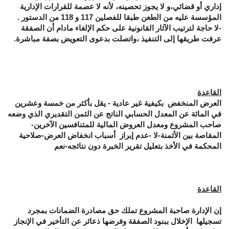
إداري أو قضائي،و لا يجوز تحصينه، لأنه لا عصمة للقرارات الإدارية
المؤسسة عليه من الطعن طبقا للفصلين 117 و 118 من الدستور .
-لا حاجة لترتيب الآثار القانونية على حكم الإلغاء مادام أن الصفقة
عرفت طريقها إلى التنفيذ ،واتصلت بدعوى التعويض بصفة مباشرة.
القاعدة
العرض المنخفض بكيفية غير عادية - يقل بأكثر من خمسة وعشرين
في المائة عن المعدل الحسابي الناتج عن الثمن التقديري الذي وضعه
صاحب المشروع ومعدل العروض المالية للمتنافسين الآخرين-
المقاصة بين الأثمنة-لا -عدم إبراز أسباب انخفاض العرض-صلاحية
المحكمة في الأخذ بتعليل تقرير الخبرة دون نتائجه-نعم
القاعدة
إن الإدارة صاحبة المشروع تملك حق مصادرة الضمانات بمجرد
تسجيلها الإخلال ببنود الصفقة وفرضها ذعائر عن التأخير في الإنجاز