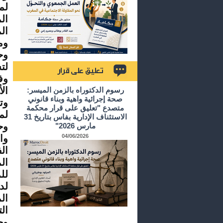
لم
ال
ال
ومك
وح
لت
تعليق على قرار
ال
رسوم الدكتوراه بالزمن الميسر:
صحة إجرائية واهية وبناء قانوني
متصدع "تعليق على قرار محكمة
لم
الاستئناف الإدارية بفاس بتاريخ 31
وح
مارس 2026"
04/06/2026
وا
ال
لل
لد
ال
ال
وح