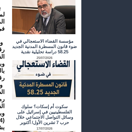
لم
ال
في 21 أكتوبر 2015، وذلك لل
مؤسسة القضاء الاستعجالي في
وب
ضوء قانون المسطرة المدنية الجديد
58.25 دراسة تحليلية نقدية
الفصول 69و32
25/07/2026
با
رقم 1.14.139بتاريخ 16 
الف
سكوت أم إسكات؟ سلوك
الفلسطينيين في إسرائيل على
وسائل التواصل الاجتماعي خلال
حرب 7 تشرين الأول/ أكتوبر
بش
17/07/2026