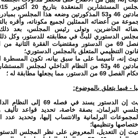
المادتين 46 و53 المذكورتين وضعه هذا المجلس، بم
موعة من أعضائه الممثلين لجميع مكوناته، وأقره بال
ضائه الحاضرين، وتولى رئيس المجلس، بعد ذلك،
مجلس الدستوري للبتِّ في مطابقته للدستور، وكل ذلك
قانون التنظيمي المتعلق بالمجلس الدستوري؛
يث إنه، تأسيسا على ما سبق بيانه، تكون المسطرة ال
المادتين 46 و53 من النظام الداخلي لمجلس المس
الفصل 69 من الدستور، مما يجعلها مطابقة له ؛
نيا - فيما يتعلق بالموضوع:
حيث إن الدستور يسند في فصله 69 
لسي البرلمان، بصفة خاصة، تحديد قواعد تأليف و
لمجموعات البرلمانية والانتساب إليها، وتحديد عدد ال
ختصاصها وتنظيمها؛
يث إن التعديل، المعروض على نظر المجلس الدستور