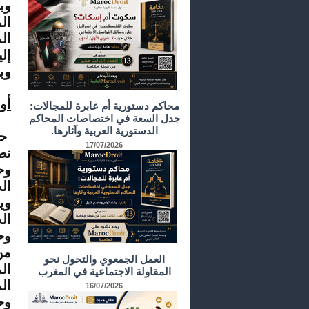
وب
ال
إلي
وب
أول
محاكم دستورية أم عابرة للمجالات:
جدل السعة في اختصاصات المحاكم
الدستورية العربية وآثارها.
حي
17/07/2026
نط
ال
وي
ال
وح
العمل الجمعوي والتحول نحو
ال
المقاولة الاجتماعية في المغرب
ال
16/07/2026