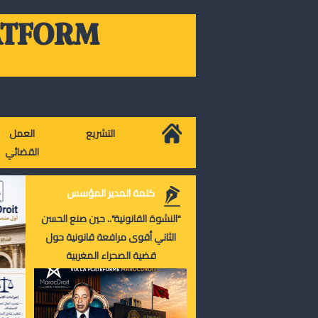
ATFORM
التشريع
العمل
القضائي
كلمة المدير المؤسس
"النشوة القانونية".. حين صنع الحسن
الثاني أقوى مرافعة قانونية حول
قضية الصحراء المغربية