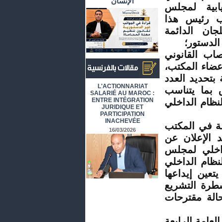
الإنسان
ابية لمجلس
اب رئيس هذا
ان الدائمة
صاب القانوني
عضاء المكتب،
ور، والثانية بتحديد العدد
أرشيف المقالات باللغة الفرنسية
L'ACTIONNARIAT
ق بما يتناسب
SALARIÉ AU MAROC :
ا للفقرة الأولى من المادة 54 من النظام الداخلي
ENTRE INTÉGRATION
JURIDIQUE ET
PARTICIPATION
INACHEVÉE
لة في المكتب
16/03/2026
د الإعلان عن
لداخلي لمجلس
تزام بما ورد في المادة 275 من النظام الداخلي
تعين إيداعها
طرة التشريع
الة مقترحات
عامة الرابعة