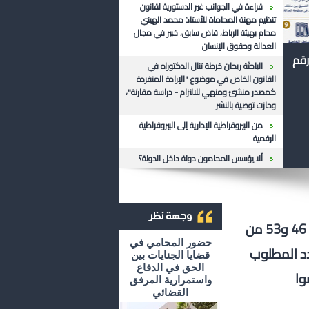
قراءة في الجوانب غير الدستورية لقانون
تنظيم مهنة المحاماة للأستاذ محمد الهيني
محام بهيئة الرباط، قاض سابق، خبير في مجال
العدالة وحقوق الإنسان
رقم
الباحثة ريحان خرطة تنال الدكتوراه في
القانون الخاص في موضوع "الإرادة المنفردة
كمصدر منشئ ومنهي للالتزام - دراسة مقارنة"،
وحازت توصية بالنشر
من البيروقراطية الإدارية إلى البيروقراطية
الرقمية
ألا يؤسس المحامون دولة داخل الدولة؟
قرار المجلس الدستوري القاضي بدستورية تغيير المادتين 46 و53 من
أرشيف وجهة نظر
حضور المحامي في
دد المطلوب
قضايا الجنايات بين
الحق في الدفاع
واستمرارية المرفق
القضائي