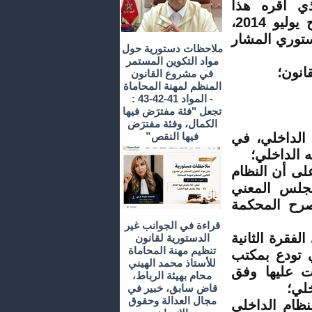
ذي أقره هذا
المجلس بتاريخ 21 مايو 2014، كما تم تعديله في فاتح يوليو 2014،
توري المشار
ملاحظات دستورية حول
مواد التكوين المستمر
انون؛
في مشروع القانون
المنظم لمهنة المحاماة
- المواد 41-42-43 :
تجعل "فئة مفترَض فيها
الكمال، وفئة مفترَض
الداخلي، في
فيها النقص”
 الداخلي؛
ن الدستور ينص في الفقرة الأولى من فصله 69 على أن النظام
جلس المعني
تصرح المحكمة
قراءة في الجوانب غير
فقرة الثانية
الدستورية لقانون
تنظيم مهنة المحاماة
اخلي تودع بمكتب
للأستاذ محمد الهيني
ت عليها وفق
محام بهيئة الرباط،
لي؛
قاض سابق، خبير في
مجال العدالة وحقوق
خل على المادتين 46 و53 من النظام الداخلي