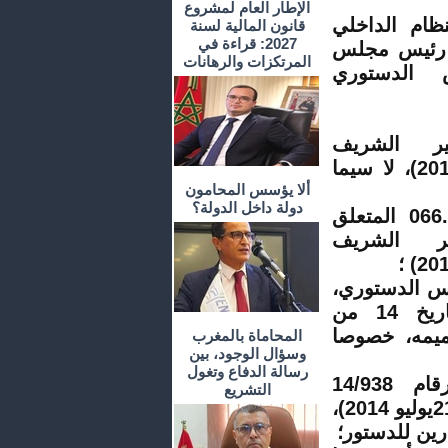
الإطار العام لمشروع
عدَّلتين من النظام الداخلي
قانون المالية لسنة
2027: قراءة في
د رئيس مجلس
المرتكزات والرهانات
س الدستوري
ير الشريف
رقم 1.11.91 بتاريخ 27 من شعبان 1432 (29 يوليو 2011)، لا سيما
ألا يؤسس المحامون
دولة داخل الدولة؟
وبناء على المادة 48 من القانون التنظيمي رقم 066.13 المتعلق
ير الشريف
29. المتعلق بالمجلس الدستوري،
الصادر بتنفيذه الظهير الشريف رقم 1.94.124 بتاريخ 14 من
تغييره وتتميمه، خصوصا
المحاماة بالمغرب
وسؤال الوجود، بين
رسالة الدفاع وتغول
وبناء على قرارات المجلس الدستوري ذات الأرقام 14/938
التشريع
(14 يونيو 2014)، و14/939 (10 يوليو 2014)، و14/942 (21يوليو 2014)،
ين للدستور؛