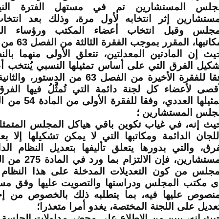
جلس المستشارين تم في مستهل الفترة الني
مستشارين إثر انتخابه لأول مرة، وذلك بعد انتخ
مجلس وقبل انتخاب أعضاء المكتب ورؤساء اللج
اتبها، المقرر بموجب الفقرة الثالثة من الفصل 63 من الدستور؛
يث إن المادتين المعدلتين، تتعلق الأولى منهما بالن
شكيل الفرق التي على أساس تمثيلها النسبي يُنتخب أ
وفقا للفقرة الأخيرة من الفصل 63 من الدست
أقصى لأعضاء كل لجنة دائمة التي تُمثَّلُ فيها الفر
وتمثيلها العددي، وفق
جلس المستشارين ؛
يث إنه، في غياب تكوين باقي هياكل المجلس المتمث
للجان الدائمة ومكاتبها التي لا يمكن تشكيلها إلا بع
فرق، والتي بدورها يتعلق تأليفها بتعديل النظام ا
المستشارين، فإن الال
مجلس من كون التعديلات المدخلة على هذا النظام ي
ى مكتب المجلس ودراستها والتصويت عليها وفق مس
منصوص عليها فيه، بما يتطلبه ذلك بالخصوص من إح
تعديل على اللجنة المختصة، يغدو أمرا متعذرا؛
يث إنه، يبين من الاطلاع على محضر مداولات الجلسة ال