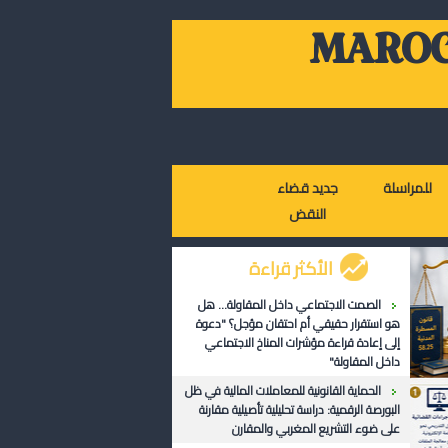
MAROC
للمراسلة
جديد قضاء
النقض
الأكثر قراءة
الصمت الاجتماعي داخل المقاولة... هل
هو استقرار حقيقي أم احتقان مؤجل؟ "دعوة
إلى إعادة قراءة مؤشرات المناخ الاجتماعي
داخل المقاولة"
الحماية القانونية للمعاملات المالية في ظل
البورصة الرقمية: دراسة تحليلية تأصيلية مقارنة
على ضوء التشريع المغربي والمقارن