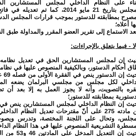
ناء على النظام الداخلي لمجلس المستشارين ال
مصرح بمطابقته للدستور بموجب قرارات المجلس الدس
ها أعلاه؛
عد الاستماع إلى تقرير العضو المقرر والمداولة طبق الق
ا - فيما يتعلق بالإجراءات:
ث إن لمجلس المستشارين الحق في تعديل نظامه 
اق أحكام الدستور، وبالكيفية المنصوص عليها في نظامه
وحيث إ
داخلي لكل مجلس من مجلسي البرلمان يضعه الم
قره بالتصويت، وأنه لا يجوز العمل به إلا بعد أن 
دستورية بمطابقته للدستور؛
يث إن النظام الداخلي لمجلس المستشارين ينص في ال
من مادته 275 على أنّ مقترحات تعديل النظام الد
مجلس، وتحال على اللجنة المختصة، وتدرس ويصو
مسطرة التشريعية المنصوص عليها في هذا النظام الداخ
وحيث إن التعديل المد