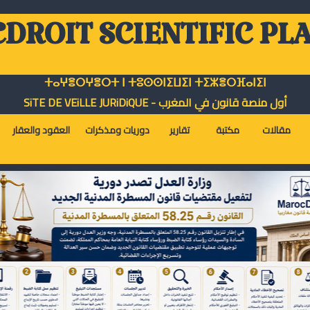
DROIT SCIENTIFIC PL
ⵜⴰⵖⴻⵔⵖⴻⵔⵜ ⵏ ⵜⵓⵙⵙⵏⵉⵡⵉⵏ ⵜⵉⵣⴻⵔⴼⴰⵏⵉⵏ
أول منصة قانون في المغرب - SiTE DE VEiLLE JURiDiQUE
مقالات
مكتبة
تقارير
دوريات ومذكرات
العقود والعقار