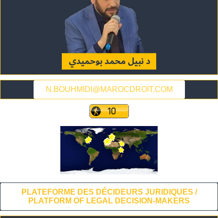
N.BOUHMIDI@MAROCDROIT.COM
PLATEFORME DES DÉCIDEURS JURIDIQUES /
PLATFORM OF LEGAL DECISION-MAKERS