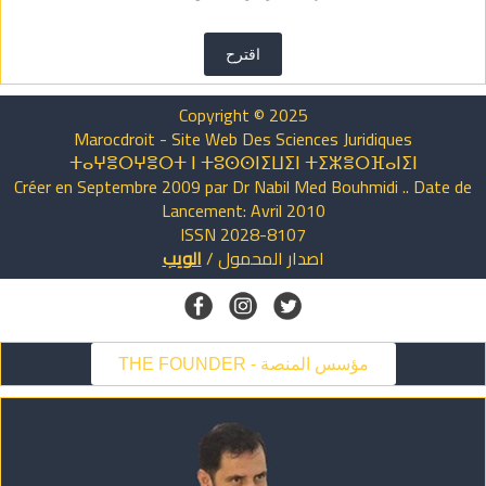
اقترح
Copyright © 2025
Marocdroit - Site Web Des Sciences Juridiques
ⵜⴰⵖⴻⵔⵖⴻⵔⵜ ⵏ ⵜⵓⵙⵙⵏⵉⵡⵉⵏ ⵜⵉⵣⴻⵔⴼⴰⵏⵉⵏ
Créer en Septembre 2009 par Dr Nabil Med Bouhmidi .. Date de
Lancement: Avril 2010
ISSN 2028-8107
اصدار
المحمول
/
الويب
THE FOUNDER - مؤسس المنصة