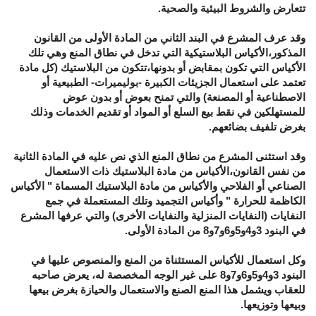
تتعارض والشروط البيئية والصحية.
وقد عرف المشرع في البند الثاني من المادة الأولى من القانون
المذكور،الأكياس البلاستيكية التي تدخل في نطاق المنع وهي تلك
الأكياس التي تكون بمقابض أو بدونها،تتكون من البلاستيك (كل مادة
تعتمد على استعمال الجزيئات الكبيرة -بوليميرات- الطبيعية أو
الاصطناعية أو المصنعة) والتي تمنح بعوض أو بدون عوض
للمستهلكين في نقط بيع السلع أو المواد أو تقديم الخدمات وذلك
بغرض تلفيف بضائعهم.
وقد استثنى المشرع من نطاق المنع الذي نص عليه في المادة الثانية
من نفس القانون،الأكياس من مادة البلاستيك ذات الاستعمال
الصناعي أو الفلاحي والأكياس من مادة البلاستيك المسماة " الأكياس
الكاظمة للحرارة " وأكياس التجميد وتلك المستعملة في جمع
النفايات (النفايات المنزلية والنفايات الأخرى) والتي عرفها المشرع
في البنود 3و4و5و6و7و8 من المادة الأولى.
وكل استعمال للأكياس المستثناة من المنع والمنصوص عليها في
البنود 3و4و5و6و7و8 على غير الوجه المخصصة له، يعرض صاحبه
للعقاب ويشمل هذا المنع الصنع والاستعمال والحيازة بغرض بيعها
وبيعها وتوزيعها.