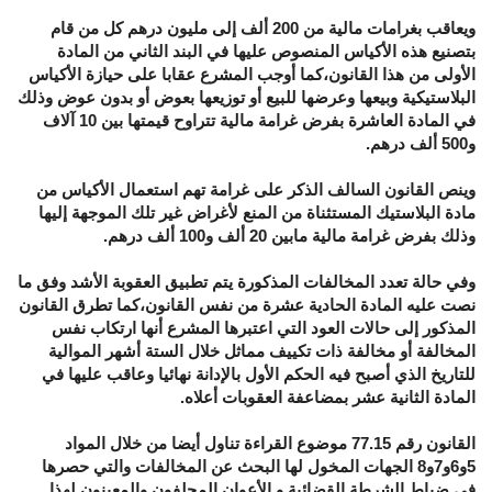
ويعاقب بغرامات مالية من 200 ألف إلى مليون درهم كل من قام
بتصنيع هذه الأكياس المنصوص عليها في البند الثاني من المادة
الأولى من هذا القانون،كما أوجب المشرع عقابا على حيازة الأكياس
البلاستيكية وبيعها وعرضها للبيع أو توزيعها بعوض أو بدون عوض وذلك
في المادة العاشرة بفرض غرامة مالية تتراوح قيمتها بين 10 آلاف
و500 ألف درهم.
وينص القانون السالف الذكر على غرامة تهم استعمال الأكياس من
مادة البلاستيك المستثناة من المنع لأغراض غير تلك الموجهة إليها
وذلك بفرض غرامة مالية مابين 20 ألف و100 ألف درهم.
وفي حالة تعدد المخالفات المذكورة يتم تطبيق العقوبة الأشد وفق ما
نصت عليه المادة الحادية عشرة من نفس القانون،كما تطرق القانون
المذكور إلى حالات العود التي اعتبرها المشرع أنها ارتكاب نفس
المخالفة أو مخالفة ذات تكييف مماثل خلال الستة أشهر الموالية
للتاريخ الذي أصبح فيه الحكم الأول بالإدانة نهائيا وعاقب عليها في
المادة الثانية عشر بمضاعفة العقوبات أعلاه.
القانون رقم 77.15 موضوع القراءة تناول أيضا من خلال المواد
5و6و7و8 الجهات المخول لها البحث عن المخالفات والتي حصرها
في ضباط الشرطة القضائية و الأعوان المحلفون والمعينون لهذا