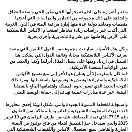
وتعتبر أضراره على الطبيعة بجزأيها الحي وغير الحي واسعة النطاق
والشاهد على ذلك مجموعة من التقارير والدراسات التي أعدتها
منظمات ومعاهد دولية عدة منها إدارة مراقبة البيئة في الدول الغربية
،التي أكدت عبر دراسات زيادة مخاطر استخدام الأكياس البلاستيكية
على الأرض وقاطنيها من بشر وكائنات برية وأخرى بحرية.
ولكل هذه الأسباب سارعت مجموعة من الدول كالصين التي منعت
صرف الأكياس البلاستيكية مجانا، وقائمة الدول التي سلكت هذا
السبيل في ازدياد ومنها على سبيل المثال أيرلندا وكندا والعديد من
مدن الولايات المتحدة الأمريكية.
فما كان بالمغرب إلا أن يسارع هو الأخر إلى منع تصنيع الأكياس
البلاستيكية واستيرادها وتصديرها وتسويقها واستعمالها، ومرد ذلك
التوجه الجديد الذي تسير نحوه المملكة واهتمامها البالغ بالقضايا
البيئية، عبر عدة مبادرات عملية تهدف إلى حماية الوسط البيئي.
واستجابة للخطط التنموية الجديدة والتي تشكل البيئة إحدى محاورها
فقد تعززت المنظومة التشريعية والقانونية بالمملكة بسن القانون
رقم 77.15 الذي تمت المصادقة عليه من طرف البرلمان في 10 نونبر
2015 والذي سيدخل حيز التطبيق ابتداء من فاتح يوليوز من السنة
الجارية والقاضي بمنع استعمال الأكياس واللفيفات البلاستيكية التي