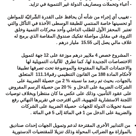
- أعباء وتحملات ومصاريف الدولة غير التنموية في تزايد
.
- تغييب أي إجراء من شأنه أن يحافظ على القدرة الشّرائيّة للمواطن
أو تحسينها خاصة المنتمي للطبقة الوسطى الأخذة في التآكل والتي
تعتبر المحفز الأول للطلب الداخلي وأحد محركات التنمية وخلق
الثروة، في مقابل مواصلة تفكيك صندوق المقاصة الذي برمج له
غلاف مالي يصل إلى 15.55 مليار درهم .
- المشروع خصص 4 ملايير درهم موزعة على 12 جهة لتمويل
الاختصاصات الجديدة لها، كما تطرق للآليات التمويلية لها
والاعتمادات المالية المفتوحة والموضوعة تحت تصرفها تطبيقا
لأحكام المادة
188
من القانون التنظيمي رقم
111.14
المتعلق
بالجهات، بحيث تم رصد ما نسبته
2 %
من حصيلة الضريبة على
الشركات الضريبة على الدخل و
%
20 من حصيلة الرسم المفروض
على عقود التأمين، وذلك على عكس ما كان منتظرا وبخلاف توصيات
اللجنة الاستشارية للجهوية، التي اقترحت في تقريرها النهائي رفع
نسبة تحويلات الدولة للجهات حصيلة الضريبة على الشركات
والضريبة على الدخل من 1 في المائة إلى 5 في المائة
.
من التدابير الأخرى المقترحة لدعم وتمويل الجهات إحداث صناديق
بالموازاة مع الضرائب المحولة وذلك تنزيلا للمقتضيات الدستورية