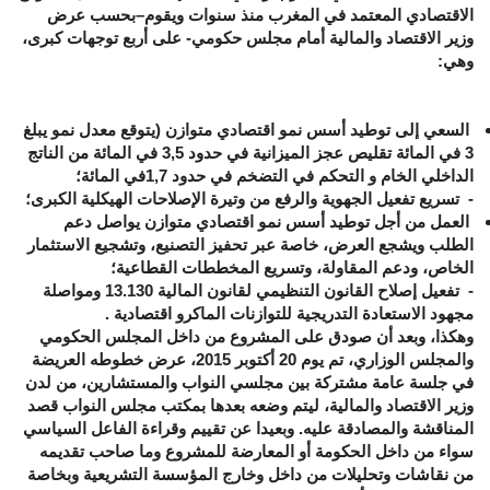
الاقتصادي المعتمد في المغرب منذ سنوات ويقوم–بحسب عرض
وزير الاقتصاد والمالية أمام مجلس حكومي- على أربع توجهات كبرى،
وهي:
السعي إلى توطيد أسس نمو اقتصادي متوازن (يتوقع معدل نمو يبلغ
3 في المائة تقليص عجز الميزانية في حدود 3,5 في المائة من الناتج
الداخلي الخام و التحكم في التضخم في حدود 1,7في المائة؛
- تسريع تفعيل الجهوية والرفع من وتيرة الإصلاحات الهيكلية الكبرى؛
العمل من أجل توطيد أسس نمو اقتصادي متوازن يواصل دعم
الطلب ويشجع العرض، خاصة عبر تحفيز التصنيع، وتشجيع الاستثمار
الخاص، ودعم المقاولة، وتسريع المخططات القطاعية؛
- تفعيل إصلاح القانون التنظيمي لقانون المالية 13.130 ومواصلة
مجهود الاستعادة التدريجية للتوازنات الماكرو اقتصادية .
وهكذا، وبعد أن صودق على المشروع من داخل المجلس الحكومي
والمجلس الوزاري، تم يوم 20 أكتوبر 2015، عرض خطوطه العريضة
في جلسة عامة مشتركة بين مجلسي النواب والمستشارين، من لدن
وزير الاقتصاد والمالية، ليتم وضعه بعدها بمكتب مجلس النواب قصد
المناقشة والمصادقة عليه. وبعيدا عن تقييم وقراءة الفاعل السياسي
سواء من داخل الحكومة أو المعارضة للمشروع وما صاحب تقديمه
من نقاشات وتحليلات من داخل وخارج المؤسسة التشريعية وبخاصة