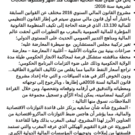
تشريعية سنة 2016
؛
مشروع القانون المالي السنوي 2016 مختلف عن القوانين السابقة
باعتبار أنه أول قانون مالي سنوي سيتم في إطار القانون التنظيمي
للمالية 13.130، الذي فرضته الحاجة إلى تكيف المنظومة القانونية
المؤطرة للمالية العمومية بالمغرب مع التطورات التي لحقت عالم
المالية ومناهج التدبير العمومي الحديث على المستوى الدولي
؛
تغير تركيبة مجلس المستشارين مع سيطرة المعارضة عليه
؛
صراعات بينية بين مكونات الأغلبية – أغلبية / المعارضة – معارضة
محطة مناقشته ستشكل فرصة لمحاكمة الانجاز الحكومي طيلة مدة
الولاية الحكومية وذلك على ضوء التزامات البرنامج الحكومي
؛
تراجع أسعار النفط عالميا مما يقلص من تكاليف الفاتورة الطاقية...
ودون الخوض أكثر في هذه السياقات، و التي جاء إعداد مشروع
قانون المالية لسنة 2016في إطارها ، وبالرجوع إلى توجهاته
ومعطياته والتدقيق في أرقامه وتوقعاته وتفحصها، ومن خلال القراءة
التركيبية لمضامينه، يمكن إبداء الرّأي و تسجيل مجموعة من
الملاحظات، نسوق منها التالية :
- المشروع شأنه شأن سابقيه يرتكز على قاعدة التوازنات الاقتصادية
والمالية، مما يؤشر أن هاجس ضبط التوازنات الماكرو-اقتصادية من
العناوين الأبرز لهذا المشروع، ليبقى المغرب بذلك وفيا للقاعدة
الموروثة عن فترة التقويم الهيكلي الذي عرفه المغرب والتي تستمد
فلسفتها من إملاءات وتوجيهات المؤسسات المالية الدولية الكبرى.