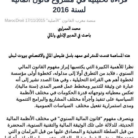
لسنة 2016
MarocDroit منصة مغرب القانون "الأصلية" 17/11/2015
محمد العمراوي
باحث في التدبير الإداري والمالي
هذه المساهمة قدمت للنشر لدى معهد باسل فليحان المالي والاقتصادي بيروت لبنان
نظرا للأهمية الكبيرة التي يكتسيها إبراز مفهوم القانون المالي
السنوي ، فلابد من التطرق أولا إلى مدلوله، كخطوة أولى مؤسسة
لخطوة أهم هي القراءة التحليلية ، وفي هذا الصدد نشير إلى أنه
عبارة عن وثيقة للتدبير ومخطط عمل قصير المدى (سنة مالية)،
تعكس معطياته وتوجهاته قدرة الحكومات في مختلف الأنظمة
السياسية على تنفيذ وأجرأة مختلف المشاريع والبرامج التنموية
ومدى استمرارية تفعيل مختلف السياسات العمومية.
وينصرف مفهوم "
قانون المالية السنوي
" في مختلف الأنظمة المالية
الحديثة، للدلالة على تلك الوثيقة المالية والتقنية السنوية، المحضرة
من قبل السلطة التنفيذية و المصادق عليها من قبل البرلمان و التي
تحدد خلال سنة مالية طبيعية المبالغ التي تخص موارد الدولة و أعبائها