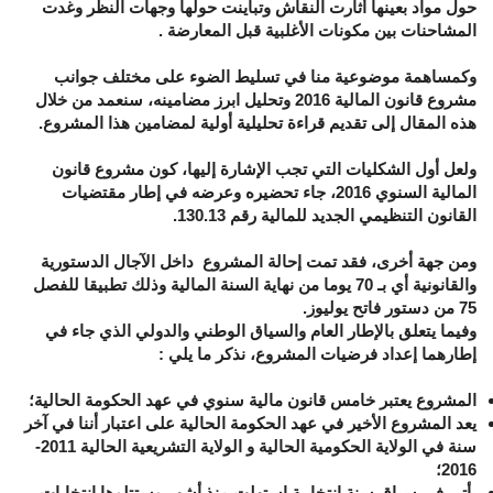
حول مواد بعينها أثارت النقاش وتباينت حولها وجهات النظر وغدت
المشاحنات بين مكونات الأغلبية قبل المعارضة .
وكمساهمة موضوعية منا في تسليط الضوء على مختلف جوانب
مشروع قانون المالية 2016 وتحليل ابرز مضامينه، سنعمد من خلال
هذه المقال إلى تقديم قراءة تحليلية أولية لمضامين هذا المشروع.
ولعل أول الشكليات التي تجب الإشارة إليها، كون مشروع قانون
المالية السنوي 2016، جاء تحضيره وعرضه في إطار مقتضيات
القانون التنظيمي الجديد للمالية رقم 130.13.
ومن جهة أخرى، فقد تمت إحالة المشروع داخل الآجال الدستورية
والقانونية أي بـ 70 يوما من نهاية السنة المالية وذلك تطبيقا للفصل
75 من دستور فاتح يوليوز.
وفيما يتعلق بالإطار العام والسياق الوطني والدولي الذي جاء في
إطارهما إعداد فرضيات المشروع، نذكر ما يلي :
المشروع يعتبر خامس قانون مالية سنوي في عهد الحكومة الحالية
؛
يعد المشروع الأخير في عهد الحكومة الحالية على اعتبار أننا في آخر
سنة في الولاية الحكومية الحالية و الولاية التشريعية الحالية 2011-
2016
؛
يأتي في سياق سنة انتخابية استهلت منذ أشهر وستتلوها انتخابات