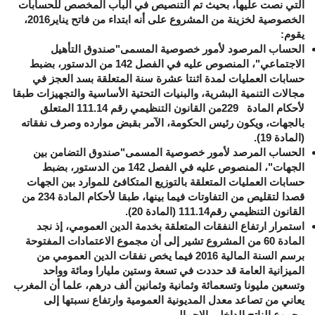
التي نصت عليها، بحيث تم التنصيص في الباب المخصص للحسابات
الخصوصية لخزينة من المشروع على أنه ابتداء من فاتح يناير2016،
يقوم:
الحساب المرصود لأمور خصوصية المسمى"
صندوق التأهيل
الاجتماعي
"، المنصوص عليه في الفصل
142
من الدستور، بضبط
حسابات العمليات لمدة اثنتا عشرة سنة المتعلقة بسد العجز في
مجالات التنمية البشرية، والبنيات التحتية الأساسية والتجهيزات طبقا
لأحكام المادة
229
من القانون التنظيمي رقم
111.14
المتعلق
بالجهات، ويكون رئيس الحكومة، الآمر بقبض موارده وصرف نفقاته
(المادة 19).
الحساب المرصد لأمور خصوصية المسمى
"صندوق التضامن بين
الجهات
"، المنصوص عليه في الفصل
142
من الدستور، بضبط
حسابات العمليات المتعلقة بالتوزيع المتكافئ للموارد بين الجهات
قصدا لتقليص من التفاوتات فيما بينها، طبقا لأحكام المادة
234
من
القانون التنظيمي رقم
111.14
(المادة 20).
استمرار ارتفاع النفقات المتعلقة بخدمة الدين العمومي، إذ نجد
المادة 60 من المشروع تشير إلى أن مجموع الاعتمادات المفتوحة
برسم السنة المالية
2016
فيما يخص نفقات الدين العمومي من
الميزانية العامة قد حددت في تسعة وستين مليارا ومائة وواحد
وتسعين مليونا وتسعمائة وثمانية وثمانين ألف درهم، علما أن المغرب
يعاني من تصاعد معدل المديونية العمومية وارتفاع نسبتها إلى
مجموع الناتج الداخلي الإجمالي.