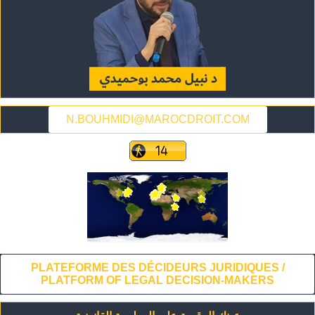
N.BOUHMIDI@MAROCDROIT.COM
PLATEFORME DES DÉCIDEURS JURIDIQUES /
PLATFORM OF LEGAL DECISION-MAKERS