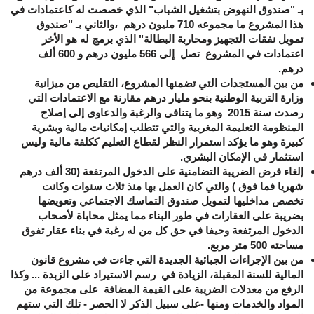
بـ "
صندوق النهوض بتشغيل الشباب
" الذي خصصت له كاعتمادات في
هذا المشروع ما مجموعه 710 مليون درهم ،والثاني بـ
"صندوق
تمويل نفقات التجهيز ومحاربة البطالة
" الذي برمج له هو الأخر
اعتمادات في المشروع تصل إلى 566 مليون درهم و 600 ألف
درهم.
من بين المستجدات التي تضمنها المشروع، التقليص من ميزانية
وزارة التربية الوطنية بنحو مليار درهم مقارنة مع الاعتمادات التي
رصدت سنة 2015 وهو ما يتنافى والرغبة والدعاوى إلى إصلاح
المنظومة التعليمة المغربية والتي تتطلب إمكانيات مالية وبشرية
كبيرة وهو ما يؤكد استمرار النظر لقطاع التعليم ككلفة مالية وليس
استثمار في الإمكان البشري.
إلغاء فرض الضريبة التضامنية على الدخول المرتفعة (30 ألف درهم
شهريا فما فوق ) والتي كان العمل بها منذ ثلاث سنوات وكانت
تخصص مداخليها لتمويل صندوق التماسك الاجتماعي وتعويضها
بضريبة على العقارات في طور البناء مما يمثل محاباة لأصحاب
الدخول المرتفعة وحيفا في حق كل من له رغبة في بناء عقار تفوق
مساحته 500 متر مربع.
من بين الإجراءات الجبائية الجديدة التي جاءت في مشروع قانون
المالية للسنة المقبلة، الزيادة في رسم الاستيراد على الزبدة ... وكذا
الرفع من معدلات الضريبة على القيمة المضافة على مجموعة من
المواد والخدمات ومنها -على سبيل الذكر لا الحصر - تلك التي ستهم