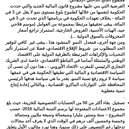
الفرضية التي بني عليها مشروع قانون المالية الجديد والتي حددت
الحكومة لنفسها من خلالها كطموح بلوغ مستوى نمو لا يقل عن 3 في
المائة - بخلاف تعهدات الحكومة في برنامجها الذي تحدث عن 3 في
المائة، يبقى تحقيقها مرتبطا بمجموعة من العوامل (موسم فلاحي
جيد، الهبات الأجنبية، القروض الخارجية، استمرار تراجع أسعار
المحروقات بالسوق الدولية ...).
ومن جهة أخرى، فمعدل النمو المنشود هذا ، يبقى غير كافي لتوفير
الحد المطلوب من شروط الإقلاع الاقتصادي، فضلا عن استمرار تأثير
التحديات والإكراهات المرتبطة بالظرفية الدولية على الاقتصاد
الوطني والمتمثلة أساسا في التباطؤ الاقتصادي، خاصة لدى الشريك
التجاري الرئيسي للمغرب -الاتحاد الأوروبي - ، هذا دون أن ننسى آن
السياسة الاقتصادية و المالية التي تطبقها الحكومة هي في عمقها
سياسة لا تروم رفع نسبة النمو، بقدر ما هي سياسة هدفها الرئيسي
المحافظة على التوازنات الماكرو- اقتصادية ، وبالتالي إعادة إنتاج
تنمية معطوبة
.
تسجيل بقاء أكثر من 50 من الحسابات الخصوصية للخزينة، حيث بلغ
مجموع الاعتمادات المفتوحة لها برسم السنة المالية
2016
- حسب
المشروع – ستة وستين مليارا وسبعمائة وسبعة ملايين وستمائة
وخمسة وخمسين ألف درهم في الوقت الذي لا يعرف أحد مجالات
تدخلها رغم التنصيص على ذلك سنويا، وهنا نورد مثالين، الأول يتعلق