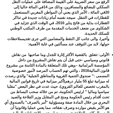
الرفع من سعر الضريبة على القيمة المضافة على عمليات النقل
السككي للبضائع والمسافرين، وذلك من 14في المائة حاليا إلى
20في المائة ، الأمر الذي يعني أن المواطن المغربي المستعمل
للقطارات في التنقل سيجد نفسه أمام زيادات جديدة في تذاكر
القطارات بداية من فاتح يناير 2016، في الوقت الذي تتزايد في
الشكاوى من ضعف الخدمات المقدمة من طرف المكتب الوطني
للسكك الحديدة.
وأخيرا، والى جانب كل النقط والمضامين التي جرى تقديمملاحظات
حولها، لابد من التوقف عند مسألتين في غاية الأهمية:
الأولى
: تتعلق بالقضية الأكثر إثارة للجدل وما صاحبها من نقاش
قانوني وسياسي -حتى قبل أن يتم نقاش المشروع من داخل
المؤسسة البرلمانية -،وهي تلك المتعلقة بالمادة الثامنة من مشروع
قانون المالية2016 ، والتي تهم الحساب المرصد لأمور خصوصية
المسمى
:" صندوق التنمية القروية والمناطق الجبلية"
والذي رصدت
له ميزانية تبلغ 55 مليار درهم(أكبر ميزانية في تاريخ قوانين المالية
بالمغرب تخصص للعالم القروي)، حيث عدت في نظر البعض "مقلبا
سياسيا وماليا " لرئيس الحكومة، تم من خلاله سحب البساط من
تحت أقدام رئيس الحكومة ومنح في المقابل وزير الفلاحة والصيد
البحري من خلال المادة صفة ومسؤولية "أمر بالصرف" بالصندوق أي
هو الآمر بقبض موارده وصرف نفقاته، مما يعني عمليا وقانونيا أن
الوزير المكلف بالفلاحة هو من سيتولى تدبير الإعتمادات المالية