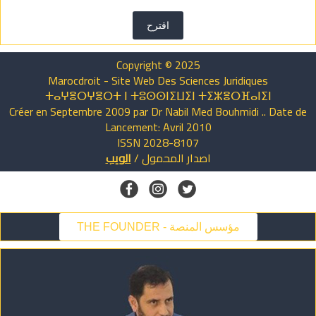
اقترح
Copyright © 2025
Marocdroit - Site Web Des Sciences Juridiques
ⵜⴰⵖⴻⵔⵖⴻⵔⵜ ⵏ ⵜⵓⵙⵙⵏⵉⵡⵉⵏ ⵜⵉⵣⴻⵔⴼⴰⵏⵉⵏ
Créer en Septembre 2009 par Dr Nabil Med Bouhmidi .. Date de
Lancement: Avril 2010
ISSN 2028-8107
اصدار
المحمول
/
الويب
THE FOUNDER - مؤسس المنصة