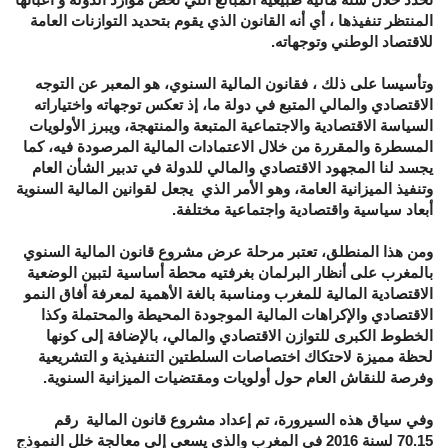
المنتظر تنفيذها ، أي أنه القانون الذي یقوم بتحدید التوازنات العامة
للاقتصاد الوطني وتوجهاته.
وتأسيسا على ذلك ، فقانون المالية السنوي، هو المعبر عن التوجه
الاقتصادي والمالي المتبع في دولة ما، إذ تعكس توجهاته واختياراته
السیاسة الاقتصادیة والاجتماعیة المتبعة والمنتهجة، ويبرز الأولویات
المسطرة والمقررة من خلال الاعتمادات المالیة المرصودة فيه، كما
يجسد لنا المجهود الاقتصادي والمالي للدولة في تدبير الشأن العام
وتنفیذ الميزانية العامة، وهو الأمر الذي يجعل لقوانين المالية السنوية
أبعاد سياسية واقتصادية واجتماعية مختلفة.
ومن هذا المنطلق، تعتبر مرحلة عرض مشروع قانون المالية السنوي
بالمغرب على أنظار البرلمان بغرفتيه محطة أساسية لتبين الوضعية
الاقتصادية المالية للمغرب ومناسبة بالغة الأهمية لمعرفة أفاق النمو
الاقتصادي والإكراهات المالية الموجودة المحيطة والمحتملة وكذا
الخطوط الكبرى للتوازن الاقتصادي والمالي، بالإضافة إلى كونها
لحظة مميزة لاحتكاك اختصاصات السلطتين التنفيذية و التشريعية
وفرصة للنقاش العام حول أولويات ومقتضيات الميزانية السنوية.
وفي سياق هذه السيرورة، تم إعداد مشروع قانون المالية رقم
70.15 لسنة 2016 في المغرب والذي يسعى إلى معالجة خلل النموذج