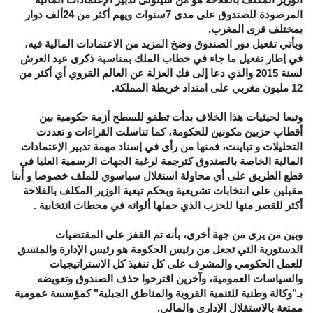
المرصودة للصندوق على مدى 7سنوات ويهم أكثر من 24ألف دوار
بمختلف قرى المغرب.
ويأتي تفعيل دور الصندوق وضخ المزيد من الاعتمادات المالية فيه،
في إطار تفعيل ما جاء في خطاب الملك بمناسبة ذكرى عيد العرش
لسنة 2015 والذي دعا إلى فك العزلة عن العالم القروي أي أكثر من
12 مليون مغربي على امتداد خريطة المملكة
.
وتبعا لحيثيات هذا الخلاف بدأت تطفو للسطح أزمة حكومية بين
أقطاب حزبين مكونين للحكومة، كما تناسلت القراءات و تعددت
التحليلات و تباينت، فمنها من رأى في إسناد مهمة تدبير الإعتمادات
المالية الخاصة بالصندوق كترجمة لرغبة الجهات الرسمية العليا في
قطع الطريق على أي محاولة استغلال سياسوي للملف خصوصا و أننا
مقبلين على انتخابات تشريعية وبحكم تبعية الوزير المكلف بالفلاحة
أكثر للقصر منها للحزب الذي حملها ألوانه في محطات انتخابية .
وبين من يرى من جهة أخرى، بأنه تم القفز على المقتضيات
الدستورية التي تجعل من رئيس الحكومة هو رئيس الإدارة والمنسق
للعمل الحكومي والمشرف على كل تنفيذ كل الاستراتيجيات
والسياسات العمومية، وآخرين اقترحوا حذف الصندوق وتعويضه
بـ"
وكالة وطنية للتنمية القروية والمناطق الجبلية"
كمؤسسة عمومية
ممتعة بالاستقلال الإداري والمالي.