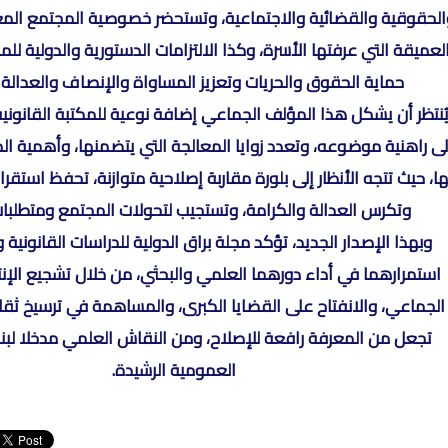
الحقوقية والقضائية والاجتماعية، وتستحضر خصوصية المجتمع المغ
لعميقة التي عرفتها الأسرة، وكذا الالتزامات الدستورية والدولية ل
حماية الحقوق والحريات وتعزيز المساواة والإنصاف والعدالة ا
ُنتظر أن يشكل هذا المؤلف الجماعي إضافة نوعية للمكتبة القانونية ا
لى راهنية موضوعه، وتعدد زوايا المعالجة التي يتضمنها، وأهمية الم
ا، حيث تتجه الأنظار إلى بلورة مقاربة إصلاحية متوازنة، تحفظ استقرار
وتكرس العدالة والكرامة، وتستجيب لتحولات المجتمع ومتطلبات 
وبهذا الإصدار الجديد، تؤكد مجلة براق الدولية للدراسات القانونية 
استمرارهما في أداء دورهما العلمي والبحثي، من خلال تشجيع الإنت
الجماعي، والانفتاح على القضايا الكبرى، والمساهمة في ترسيخ ثقا
تجعل من المعرفة رافعة للإصلاح، ومن النقاش العلمي مدخلا لبن
العمومية الرشيدة.