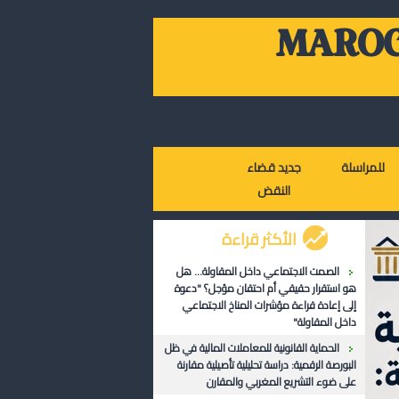
MAROC
للمراسلة
جديد قضاء
النقض
الأكثر قراءة
الصمت الاجتماعي داخل المقاولة... هل
هو استقرار حقيقي أم احتقان مؤجل؟ "دعوة
إلى إعادة قراءة مؤشرات المناخ الاجتماعي
داخل المقاولة"
الحماية القانونية للمعاملات المالية في ظل
البورصة الرقمية: دراسة تحليلية تأصيلية مقارنة
على ضوء التشريع المغربي والمقارن