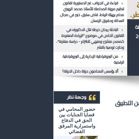
قراءة في الجوانب غير الدستورية لقانون
تنظيم مهنة المحاماة للأستاذ محمد الهيني
محام بهيئة الرباط، قاض سابق، خبير في مجال
العدالة وحقوق الإنسان
ظة
الباحثة ريحان خرطة تنال الدكتوراه في
القانون الخاص في موضوع "الإرادة المنفردة
كمصدر منشئ ومنهي للالتزام - دراسة مقارنة"،
وحازت توصية بالنشر
من البيروقراطية الإدارية إلى البيروقراطية
الرقمية
ألا يؤسس المحامون دولة داخل الدولة؟
 التطبيق
أرشيف وجهة نظر
حضور المحامي في
قضايا الجنايات بين
الحق في الدفاع
واستمرارية المرفق
القضائي