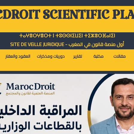
DROIT SCIENTIFIC PL
ⵜⴰⵖⴻⵔⵖⴻⵔⵜ ⵏ ⵜⵓⵙⵙⵏⵉⵡⵉⵏ ⵜⵉⵣⴻⵔⴼⴰⵏⵉⵏ
أول منصة قانون في المغرب - SiTE DE VEiLLE JURiDiQUE
مقالات
مكتبة
تقارير
دوريات ومذكرات
العقود والعقار