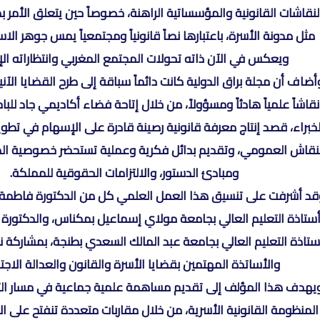
لنقاشات القانونية والمؤسساتية الراهنة، خصوصاً حين يتعلق الأم
مثل مدونة الأسرة، باعتبارها نصاً قانونياً ومجتمعياً يمس جوهر الاس
ويعكس في الآن ذاته تحولات المجتمع المغربي وانتظاراته الإ
أضاف أن مجلة براق الدولية كانت دائماً سباقة إلى طرح القضايا الآن
نقاشاً علمياً هادئاً ومسؤولاً، من خلال إتاحة فضاء أكاديمي جاد للبا
خبراء، قصد إنتاج معرفة قانونية رصينة قادرة على الإسهام في تطوير
نقاش العمومي، وتقديم بدائل فكرية وعملية تستحضر خصوصية الم
ومبادئ الدستور، والالتزامات الحقوقية للمملكة.
قد أشرفت على تنسيق هذا العمل العلمي كل من الدكتورة فاطمة ا
ستاذة التعليم العالي بجامعة مولاي إسماعيل بمكناس، والدكتورة 
ستاذة التعليم العالي بجامعة عبد المالك السعدي بطنجة، بمشاركة نخ
والأساتذة المهتمين بقضايا الأسرة والقانون والعدالة الاجت
يهدف هذا المؤلف إلى تقديم مساهمة علمية جماعية في مسار الت
المنظومة القانونية الأسرية، من خلال مقاربات متعددة تنفتح على الأ