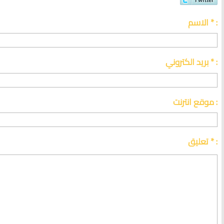
الاسم * :
بريد الكتروني * :
موقع انترنت :
تعليق * :