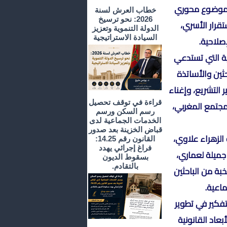
ر بموضوع محوري
خطاب العرش لسنة
2026: نحو ترسيخ
تقرار الأسري،
الدولة التنموية وتعزيز
السيادة الاستراتيجية
صلاحية.
ية التي تستدعي
حثين والأساتذة
 التشريع، وإغناء
قراءة في توقف تحصيل
جتمع المغربي،
رسم السكن ورسم
الخدمات الجماعية لدى
قباض الخزينة بعد صدور
لزهراء علاوي،
القانون رقم 14.25:
فراغ إجرائي يهدد
جميلة لعماري،
بسقوط الديون
بالتقادم.
بة من الباحثين
ماعية.
فكير في تطوير
بعاد القانونية