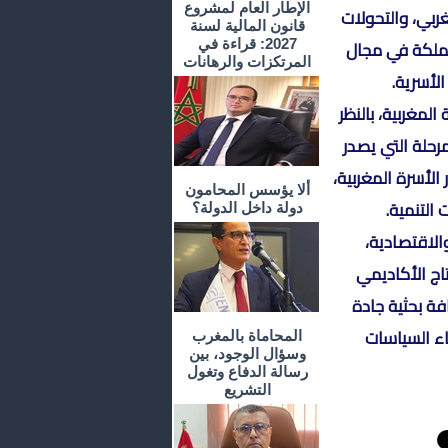
الإطار العام لمشروع
ربي، والتحولات
قانون المالية لسنة
لمملكة في مجال
2027: قراءة في
المرتكزات والرهانات
لأسرية.
لمغربية، بالنظر
رحلة التي يصدر
 الأسرة المغربية،
ألا يؤسس المحامون
التنمية.
دولة داخل الدولة؟
والاقتصادية،
اج الأكاديمي
فة بحثية جادة
اء السياسات
المحاماة بالمغرب
وسؤال الوجود، بين
رسالة الدفاع وتغول
التشريع