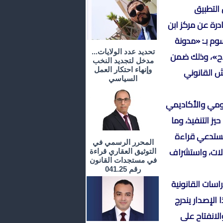
التطبيق
ادرة عن مركز ابن
وم بـ: «مدونة
تحديد عدد الولايات...
لاح»، وذلك ضمن
مدخل لتجديد النخب
ش القانوني
وإنهاء احتكار العمل
السياسي
ومي والأكاديمي
ز التنفيذ، وما
 تستدعي قراءة
المحرر الرسمي في
الات، واستشراف
التوثيق العقاري قراءة
في مستجدات القانون
رقم 041.25
راسات القانونية
الإصدار يندرج
الانفتاح على