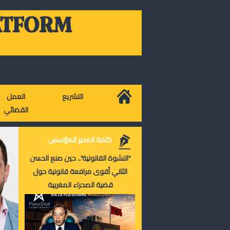
ATFORM
التشريع
العمل
القضائي
كلمة المدير المؤسس
"النشوة القانونية".. حين صنع الحسن
الثاني أقوى مرافعة قانونية حول
قضية الصحراء المغربية