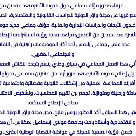
قريبا.. صدور مؤلف جماعي حول مدونة الأسرة بعد عقدين من 
در قريبا عن مجلة براق الدولية للدراسات القانونية والاقتصادية، الص
خلدون للأبحاث والدراسات الإدارية والمالية، مؤلف جماعي جديد موس
لأسرة بعد عقدين من التطبيق: قراءة نقدية ورؤية استشرافية للإص
عدد علمي جماعي يلامس أحد أكثر الموضوعات راهنية في النقا
والاجتماعي المغربي.
أتي هذا العمل الجماعي في سياق وطني يتسم بتجدد النقاش العم
ول إصلاح مدونة الأسرة، بعد مرور أزيد من عشرين سنة على دخولها حي
أفرزته الممارسة العملية من إشكالات قانونية وقضائية واجتماعية
دئة ورصينة ومتوازنة، تجمع بين تقييم المكتسبات، وتشخيص الاختل
مداخل الإصلاح الممكنة.
في هذا السياق، أكد الدكتور يونس مليح، مدير مجلة براق الدولية للد
والاقتصادية وأستاذ باحث بجامعة مولاي إسماعيل بمكناس، أن هذا 
ضمن الرؤية العلمية للمجلة في مواكبة القضايا الوطنية الكبرى، و