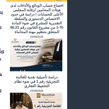
أرشيف الدراسات و الأبحاث
اخضاع حساب الودائع والأداءات لدى
هيئات المحامين لرقابة المجلس
يص
الأعلى للحسابات / دراسة في حدود
الاختصاص الدستوري والسلطة
التقديرية للمشرع في ضوء المادة
ا
75-1 من مشروع القانون رقم 66.23
المتعلق بتنظيم مهنة المحاماة
03/08/2026
وي
ح
ها
دراسة تأصيلية نقدية للقائمة
التجزيئية رقم 1 في ضوء نظام
التحفيظ العقاري
و
03/08/2026