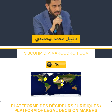
N.BOUHMIDI@MAROCDROIT.COM
PLATEFORME DES DÉCIDEURS JURIDIQUES /
PLATFORM OF LEGAL DECISION-MAKERS