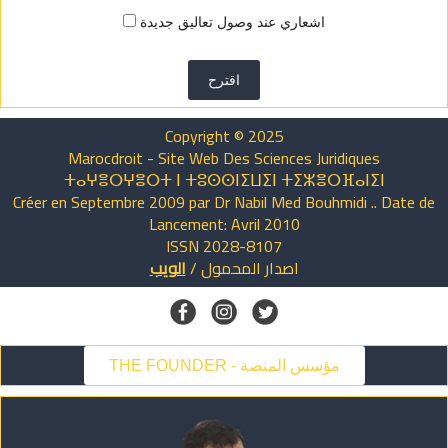
اشعاري عند وصول تعاليق جديدة
اقترح
Copyright © 2025
Marocdroit - Site Web Des Sciences Juridiques
ⵜⴰⵖⴻⵔⵖⴻⵔⵜ ⵏ ⵜⵓⵙⵙⵏⵉⵡⵉⵏ ⵜⵉⵣⴻⵔⴼⴰⵏⵉⵏ
Créer en Septembre 2009 par Dr Nabil Med Bouhmidi .. Date de
Lancement: Avril 2010
ISSN 2028-8107
اصدار
المحمول
/
الويب
THE FOUNDER - مؤسس المنصة