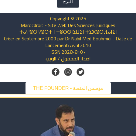
اقترح
Copyright © 2025
Marocdroit - Site Web Des Sciences Juridiques
ⵜⴰⵖⴻⵔⵖⴻⵔⵜ ⵏ ⵜⵓⵙⵙⵏⵉⵡⵉⵏ ⵜⵉⵣⴻⵔⴼⴰⵏⵉⵏ
Créer en Septembre 2009 par Dr Nabil Med Bouhmidi .. Date de
Lancement: Avril 2010
ISSN 2028-8107
اصدار
المحمول
/
الويب
THE FOUNDER - مؤسس المنصة