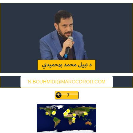
N.BOUHMIDI@MAROCDROIT.COM