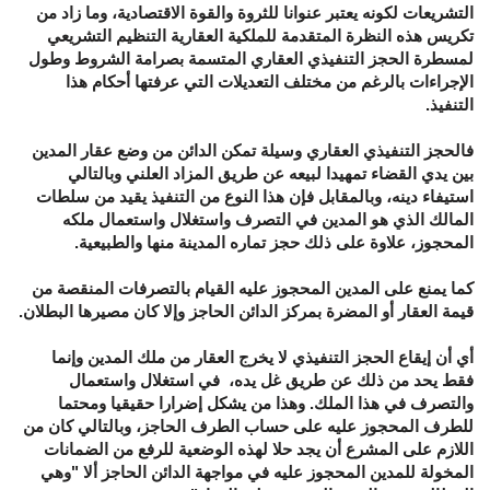
التشريعات لكونه يعتبر عنوانا للثروة والقوة الاقتصادية، وما زاد من
تكريس هذه النظرة المتقدمة للملكية العقارية التنظيم التشريعي
لمسطرة الحجز التنفيذي العقاري المتسمة بصرامة الشروط وطول
الإجراءات بالرغم من مختلف التعديلات التي عرفتها أحكام هذا
التنفيذ.
فالحجز التنفيذي العقاري وسيلة تمكن الدائن من وضع عقار المدين
بين يدي القضاء تمهيدا لبيعه عن طريق المزاد العلني وبالتالي
استيفاء دينه، وبالمقابل فإن هذا النوع من التنفيذ يقيد من سلطات
المالك الذي هو المدين في التصرف واستغلال واستعمال ملكه
المحجوز، علاوة على ذلك حجز تماره المدينة منها والطبيعية.
كما يمنع على المدين المحجوز عليه القيام بالتصرفات المنقصة من
قيمة العقار أو المضرة بمركز الدائن الحاجز وإلا كان مصيرها البطلان.
أي أن إيقاع الحجز التنفيذي لا يخرج العقار من ملك المدين وإنما
فقط يحد من ذلك عن طريق غل يده، في استغلال واستعمال
والتصرف في هذا الملك. وهذا من يشكل إضرارا حقيقيا ومحتما
للطرف المحجوز عليه على حساب الطرف الحاجز، وبالتالي كان من
اللازم على المشرع أن يجد حلا لهذه الوضعية للرفع من الضمانات
المخولة للمدين المحجوز عليه في مواجهة الدائن الحاجز ألا "وهي