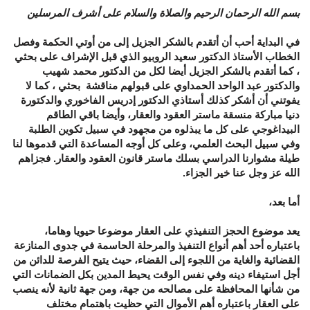
بسم الله الرحمان الرحيم والصلاة والسلام على أشرف المرسلين
في البداية أحب أن أتقدم بالشكر الجزيل إلى من أوتي الحكمة وفصل
الخطاب الأستاذ الدكتور
سعيد الروبيو
الذي قبل الإشراف على بحثي
، كما أتقدم بالشكر الجزيل أيضا لكل من الدكتور
محمد شهيب
والدكتور
عبد الواحد الحمداوي
على قبولهم مناقشة بحثي ، كما لا
يفوتني أن أشكر كذلك أستاذي الدكتور
إدريس الفاخوري
والدكتورة
دنيا مباركة
منسقة ماستر العقود والعقار، وأيضا باقي الطاقم
البيداغوجي على كل ما يبذلوه من مجهود في سبيل تكوين الطلبة
وفي سبيل البحث العلمي، وعلى كل أوجه المساعدة التي قدموها لنا
طيلة مشوارنا الدراسي بسلك ماستر قانون العقود والعقار. فجزاهم
الله عز وجل عنا خير الجزاء.
أما بعد،
يعد موضوع الحجز التنفيذي على العقار موضوعا حيويا وهاما،
باعتباره أحد أهم أنواع التنفيذ والمرحلة الحاسمة في جدوى المنازعة
القضائية والغاية من اللجوء إلى القضاء، حيث يتيح الفرصة للدائن من
أجل استيفاء دينه وفي نفس الوقت يحيط المدين بكل الضمانات التي
من شأنها المحافظة على مصالحه من جهة، ومن جهة ثانية لأنه ينصب
على العقار باعتباره أهم الأموال التي حظيت باهتمام مختلف