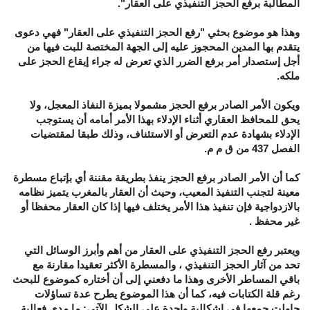
المطالبة برفع الحجز التنفيذي على العقار".
وهذا هو موضوع بحثي "رفع الحجز التنفيذي على العقار" فهي دعوى
يتقدم بها المدين المحجوز عليه إلى الجهة المختصة للبت فيها من
أجل إستصدار أمر برفع الضرر الذي تعرض له جراء إيقاع الحجز على
ملكه.
ويكون الأمر الصادر برفع الحجز مشمولا بميزة النفاذ المعجل، ولا
يحق للمحافظ العقاري أثناء الإدلاء بهذا الأمر أمامه أن يستوجب
الإدلاء بشهادة عدم التعرض أو الاستئناف، وذلك طبقا لمقتضيات
الفصل 437 من ق م م.
كما أن الأمر الصادر برفع الحجز ينفذ بطريقة مقننة أي بإتباع مسطرة
معينة لتجنب التنفيذ المعيب، وحيث أن العقار بالمغرب يتميز نظامه
بالازدواجية فإن تنفيذ هذا الأمر يختلف فيها إذا كان العقار محفظا أو
غير محفظ .
ويعتبر رفع الحجز التنفيذي على العقار من أهم وأبرز الوسائل التي
تحد من آثار الحجز التنفيذي ، والمسطرة الأكثر تعقيدا مقارنة مع
باقي المساطر الأخرى وهذا ما دفعني إلى أن أختاره كموضوع للبحث
رغم قلة الكتابات فيه، كما أن هذا الموضوع يطرح عدة تساؤلات
حاولت جمعها في إشكالية واحدة على الشكل الآتي: ما مدى فعالية