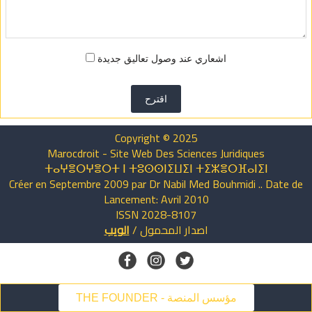
اشعاري عند وصول تعاليق جديدة
اقترح
Copyright © 2025
Marocdroit - Site Web Des Sciences Juridiques
ⵜⴰⵖⴻⵔⵖⴻⵔⵜ ⵏ ⵜⵓⵙⵙⵏⵉⵡⵉⵏ ⵜⵉⵣⴻⵔⴼⴰⵏⵉⵏ
Créer en Septembre 2009 par Dr Nabil Med Bouhmidi .. Date de
Lancement: Avril 2010
ISSN 2028-8107
اصدار
المحمول
/
الويب
THE FOUNDER - مؤسس المنصة