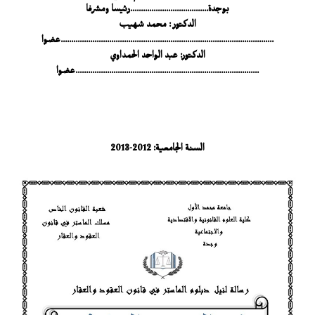
بوجدة.....................................رئيسا ومشرفا
الدكتور : محمد شهيب
.....................................................................................................عضوا
الدكتور: عبد الواحد الحمداوي
.......................................................................................عضوا
السنة الجامعية: 2012-2013