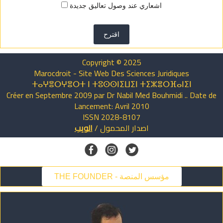
اشعاري عند وصول تعاليق جديدة
اقترح
Copyright © 2025
Marocdroit - Site Web Des Sciences Juridiques
ⵜⴰⵖⴻⵔⵖⴻⵔⵜ ⵏ ⵜⵓⵙⵙⵏⵉⵡⵉⵏ ⵜⵉⵣⴻⵔⴼⴰⵏⵉⵏ
Créer en Septembre 2009 par Dr Nabil Med Bouhmidi .. Date de
Lancement: Avril 2010
ISSN 2028-8107
الويب
/
المحمول
اصدار
THE FOUNDER - مؤسس المنصة