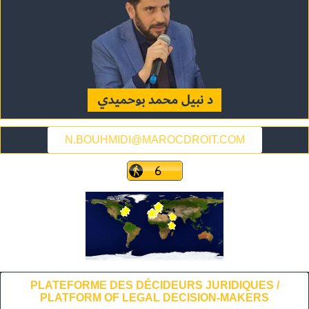
N.BOUHMIDI@MAROCDROIT.COM
PLATEFORME DES DÉCIDEURS JURIDIQUES /
PLATFORM OF LEGAL DECISION-MAKERS