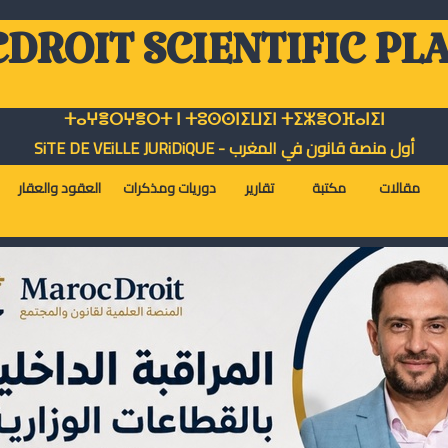
DROIT SCIENTIFIC PL
ⵜⴰⵖⴻⵔⵖⴻⵔⵜ ⵏ ⵜⵓⵙⵙⵏⵉⵡⵉⵏ ⵜⵉⵣⴻⵔⴼⴰⵏⵉⵏ
أول منصة قانون في المغرب - SiTE DE VEiLLE JURiDiQUE
مقالات
مكتبة
تقارير
دوريات ومذكرات
العقود والعقار