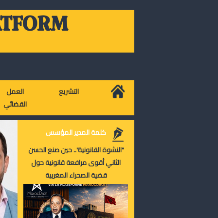
ATFORM
التشريع
العمل
القضائي
كلمة المدير المؤسس
"النشوة القانونية".. حين صنع الحسن
الثاني أقوى مرافعة قانونية حول
قضية الصحراء المغربية