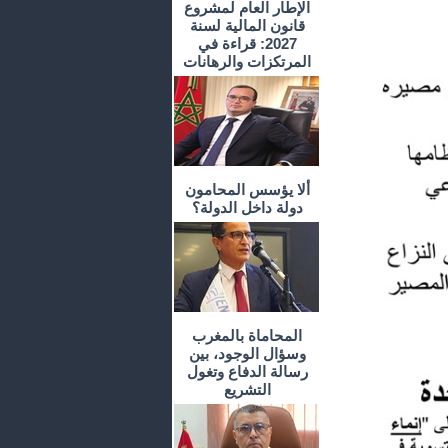
الإطار العام لمشروع
قانون المالية لسنة
2027: قراءة في
المرتكزات والرهانات
ألا يؤسس المحامون
دولة داخل الدولة؟
المحاماة بالمغرب
وسؤال الوجود، بين
رسالة الدفاع وتغول
التشريع