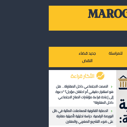
MAROC
للمراسلة
جديد قضاء
النقض
الأكثر قراءة
الصمت الاجتماعي داخل المقاولة... هل
هو استقرار حقيقي أم احتقان مؤجل؟ "دعوة
إلى إعادة قراءة مؤشرات المناخ الاجتماعي
داخل المقاولة"
الحماية القانونية للمعاملات المالية في ظل
البورصة الرقمية: دراسة تحليلية تأصيلية مقارنة
على ضوء التشريع المغربي والمقارن