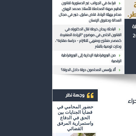
قراءة في الجوانب غير الدستورية لقانون
تنظيم مهنة المحاماة للأستاذ محمد الهيني
محام بهيئة الرباط، قاض سابق، خبير في مجال
العدالة وحقوق الإنسان
ظة
الباحثة ريحان خرطة تنال الدكتوراه في
القانون الخاص في موضوع "الإرادة المنفردة
كمصدر منشئ ومنهي للالتزام - دراسة مقارنة"،
وحازت توصية بالنشر
من البيروقراطية الإدارية إلى البيروقراطية
الرقمية
ألا يؤسس المحامون دولة داخل الدولة؟
راء
أرشيف وجهة نظر
حضور المحامي في
قضايا الجنايات بين
الحق في الدفاع
واستمرارية المرفق
القضائي