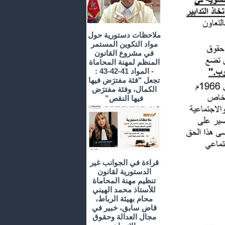
ملاحظات دستورية حول
مواد التكوين المستمر
في مشروع القانون
المنظم لمهنة المحاماة
- المواد 41-42-43 :
تجعل "فئة مفترَض فيها
الكمال، وفئة مفترَض
فيها النقص”
قراءة في الجوانب غير
الدستورية لقانون
تنظيم مهنة المحاماة
للأستاذ محمد الهيني
محام بهيئة الرباط،
قاض سابق، خبير في
مجال العدالة وحقوق