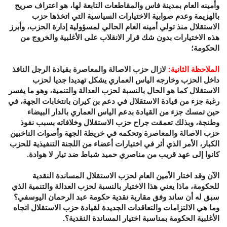
وأمينه العام بمدينة فاس والمقاطعات التابعة لها، هو اعتراف صريح
بالهزيمة وعدم صوابية الاختيارات السياسية التي اتخذها حزب
الاستقلال منذ تولي أمينه العام الحالي لمسؤولية إدارة الحزب، وأبرز
هذه الاختيارات بدون شك قرار الانقلاب على الأغلبية والخروج من
الحكومة؛
الملاحظة الثانية
:
لازال حزب الاصالة والمعاصرة بقيادة الرجل النافذ
داخل الحزب وخارجه الياس العماري يشكل تهديدا جديا لحزب
الاستقلال كما هو الحال بالنسبة لحزب العدالة والتنمية، وهو ما يفسر
رغبة جزء من قيادة الاستقلال في دعم بن كيران بانتخابات الجهة، في
حين تمسك جزء من القيادة بدعم الياس العماري بالدار البيضاء
وطنجة، وبذلك تعمقت جراح حزب الاستقلال وخلافاته بسبب نفوذ
حزب الاصالة والمعاصرة وتحكمه في خريطة الجهة وأصوات الناخبين
الكبار، الأمر الذي أثر في اختيارات أعضاء من اللجنة التنفيذية للحزب
كانوا إلى عهد قريب من مناصري حميد شباط ضد تيار لا هوادة.
الآن وقد اختار الأمين العام لحزب الاستقلال المساندة النقدية
للحكومة، ماذا يعني هذا الاختيار بالنسبة لحزب العدالة والتنمية الذي
سبق له أن ساند وفق مقاربة نقدية حكومة عبد الرحمان اليوسفي؟
وما هي الالتزامات والتعاقدات الجديدة لقيادة حزب الاستقلال اتجاه
الأغلبية الحكومة بمناسبة اختيار المساندة النقدية؟.