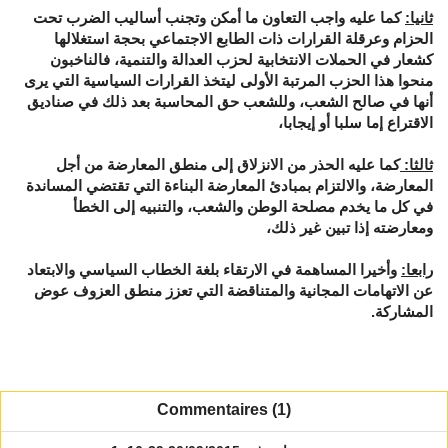
ثانيا
:
كما عليه واجب التعاون ما أمكن وتجنب أساليب الضرب تحت
الحزام وعرقلة القرارات ذات الطابع الاجتماعي بحجة استغلالها
كشعار في الحملات الانتخابية لحزب العدالة والتنمية، فالناخبون
منحوا هذا الحزب المرتبة الأولى ليتخذ القرارات السياسية التي يرى
أنها في صالح الشعب، وللشعب حق المحاسبة بعد ذلك في صناديق
الاقتراع إما سلبا أو إيجابا،
ثالثا
:
كما عليه الحذر من الانزلاق إلى منطق المعارضة من أجل
المعارضة، والالتزام بمبادئ المعارضة البناءة التي تقتضي المساندة
في كل ما يخدم مصلحة الوطن والشعب، والتنبيه إلى الخطأ
ومعارضته إذا تبين غير ذلك،
رابعا
:
وأخيرا المساهمة في الارتقاء بلغة الخطاب السياسي والابتعاد
عن الاتهامات المجانية والمتناقضة التي تعزز منطق العزوف عوض
المشاركة.
Commentaires (1)