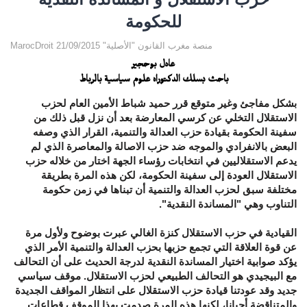
للحكومة
MarocDroit منصة مغرب القانون "الأصلية" 21/09/2015
عادل بوحجير
باحث بسلك الدكتوراه علوم سياسية بالرباط
بشكل مفاجئ وغير متوقع قرر حميد شباط الأمين العام لحزب
الاستقلال التخلي عن كرسي المعارضة بعد أن نزل قبل ذلك من
سفينة الحكومة بقيادة حزب العدالة والتنمية، القرار الذي وصفه
البعض بالانفرادي والموجه ضد حزب الاصالة والمعاصرة الذي لم
يدعم الاستقلاليين في انتخابات رؤساء الجهة اختار من خلاله حزب
الاستقلال العودة إلى سفينة الحكومة، لكن هذه المرة بطريقة
مختلفة سبق لحزب العدالة والتنمية أن تبناها في زمن حكومة
التناوب وهي "المساندة النقدية".
القيادية في حزب الاستقلال كنزة الغالي عبرت بوضوح ولأول مرة
عن قوة العلاقة التي تجمع حزبها بحزب العدالة والتنمية الأمر الذي
يؤكد صوابية اختيار المساندة النقدية لدرجة الحديث على أن التحالف
مع البيجيدي هو التحالف الطبيعي لحزب الاستقلال. موقف سياسي
جديد وقد عودتنا قيادة حزب الاستقلال على انتظار المواقف الجديدة
والمتناقضة أحيانا، لكنها هذه المرة صدمت بهذا الموقف قطاعات