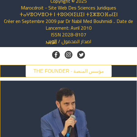
Copyright © 2025
Marocdroit - Site Web Des Sciences Juridiques
ⵜⴰⵖⴻⵔⵖⴻⵔⵜ ⵏ ⵜⵓⵙⵙⵏⵉⵡⵉⵏ ⵜⵉⵣⴻⵔⴼⴰⵏⵉⵏ
Créer en Septembre 2009 par Dr Nabil Med Bouhmidi .. Date de
Lancement: Avril 2010
ISSN 2028-8107
اصدار
المحمول
/
الويب
THE FOUNDER - مؤسس المنصة