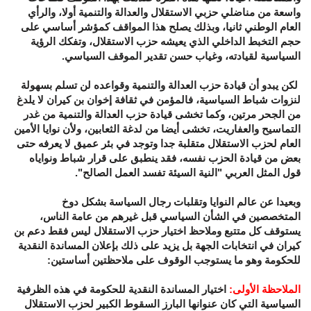
واسعة من مناضلي حزبي الاستقلال والعدالة والتنمية أولا، والرأي
العام الوطني ثانيا، وبذلك يصلح هذا المواقف كمؤشر أساسي على
حجم التخبط الداخلي الذي يعيشه حزب الاستقلال، وتفكك الرؤية
السياسية لقيادته، وغياب حسن تقدير الموقف السياسي.
لكن يبدو أن قيادة حزب العدالة والتنمية وقواعده لن تسلم بسهولة
لنزوات شباط السياسية، فالمؤمن في ثقافة إخوان بن كيران لا يلدغ
من الجحر مرتين، وكما تخشى قيادة حزب العدالة والتنمية من غدر
التماسيح والعفاريت، تخشى أيضا من لدغة الثعابين، ولأن نوايا الأمين
العام لحزب الاستقلال متقلبة جدا وتوجد في بئر عميق لا يعرفه حتى
بعض من قيادة الحزب نفسه، فقد ينطبق على قرار شباط ونواياه
قول المثل العربي "النية السيئة تفسد العمل الصالح".
وبعيدا عن عالم النوايا وتقلبات رجال السياسة بشكل دوخ
المتخصصين في الشأن السياسي قبل غيرهم من عامة الناس،
يستوقف كل متتبع وملاحظ اختيار حزب الاستقلال ليس فقط دعم بن
كيران في انتخابات الجهة بل يزيد على ذلك بإعلان المساندة النقدية
للحكومة وهو ما يستوجب الوقوف على ملاحظتين أساستين:
الملاحظة الأولى
:
اختيار المساندة النقدية للحكومة في هذه الظرفية
السياسية التي كان عنوانها البارز السقوط الكبير لحزب الاستقلال