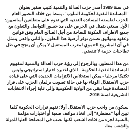
في سنة 1999 أصدر حزب العدالة والتنمية كتيب صغير بعنوان
"المساندة النقدية لحكومة التناوب"، بسط من خلاله التصور العام
للحزب لفلسفة المساندة النقدية التي تقوم على منطلقين أساسيين:
الأول مبدئي يتمثل في الحرص على مد جسور التواصل والتعاون مع
جميع الاطراف المكونة للساحة من أجل الصالح العام وفق قوانين
وعقود ومواثيق تضمن توفر أرضية هذا التعاون، والثاني واقعي يتمثل
في أن المشروع التنموي لمغرب المستقبل لا يمكن أن ينجح في ظل
تطاحنات حزبية لا تنقضي.
من هذا المنظور، وبالرجوع إلى رؤية حزب العدالة والتنمية لمفهوم
المساندة النقدية للحكومة - الذي اعتبره اختيار استراتيجي وليس
تكتيكا مرحليا - يمكن استخلاص الالتزامات الجديدة التي على قيادة
حزب الاستقلال الوفاء بها في حالة تصويت برلمان الحزب على قرار
المساندة فيما تبقى من الولاية الحكومية وإلى غاية إجراء الانتخابات
التشريعية لسنة 2016.
سيكون من واجب حزب الاستقلال
أولا
: تفهم قرارات الحكومة كلما
تبين أنها "مضطرة" إلى اتخاذ مواقف صعبة أو اختيارات مؤلمة
بالنسبة لجزء من فئات الشعب لكنها تصب في المصلحة العليا للدولة
والشعب معا،