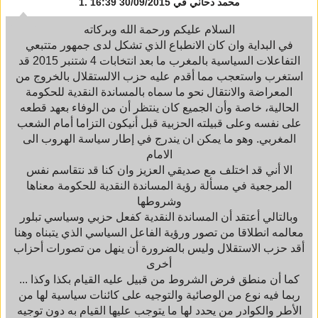
محمد دحاني
في 30/09/2015 16:39
1.
السلام عليكم ورحمة الله وبركاته
في البداية وان كان الانطباع الذي تشكل لدى جمهور متتبعي
التفاعلات السياسية بالمغرب ما بعد انتخابات 4 شتنبر 2015 قد
استغرب واستعجب مما أقدم عليه حزب الالستقلال بالخروج من
المعراضة والانتقال نحو ما سماه بالمساندة النقدية للحكومة
الحالية، خاصة وأن الجميع كان ينتظر أن من الوفاء بعهد قطعه
على نفسه وعلى قبيلته الحزبية قبل أنيكون التزاما أمام الشعب
المغربي. وهو ما يمكن ان يندرج في إطار سياسة الهروب الى
الامام
الا أني قد اختلف مع صديقي العزيز وان كنا قد نتقاسم نفس
المرجعية في مسألة رؤية المساندة النقدية للحكومة معناها
وشروطها
وبالتالي أعتقد أن المساندة النقدية كفعل حزبي وسياسي تبلور
معالمه انطلاقا من تصور ورؤية الفاعل السياسي الذي يتبناه وهنا
أقد حزب الاستقلال وليس بالضرورة أن ينهل من تصورات أحزاب
أخرى
كما أن منطق فرض الشروط من قبيل عليه القيام بكذا وكذا ...
ربما فيه نوع من الوصائية والتوجيه على كائنات سياسية لها من
الأطر والكوادر من يحدد لها ما يتوجب عليها القيام به دون توجيه