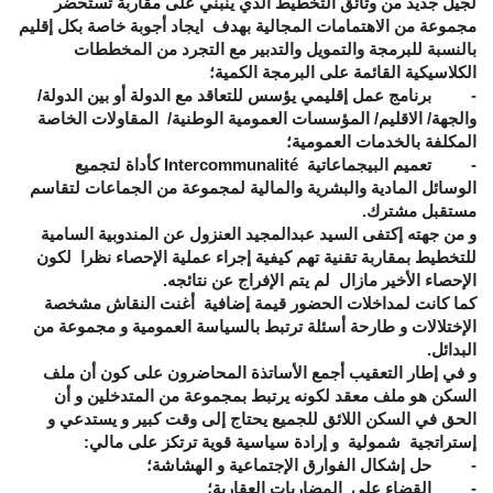
لجيل جديد من وثائق التخطيط الذي ينبني على مقاربة تستحضر
مجموعة من الاهتمامات المجالية بهدف ايجاد أجوبة خاصة بكل إقليم
بالنسبة للبرمجة والتمويل والتدبير مع التجرد من المخططات
الكلاسيكية القائمة على البرمجة الكمية؛
-
برنامج عمل إقليمي
يؤسس للتعاقد مع الدولة أو بين الدولة/
والجهة/ الاقليم/ المؤسسات العمومية الوطنية/ المقاولات الخاصة
المكلفة بالخدمات العمومية؛
-
تعميم البيجماعاتية
Intercommunalité
كأداة لتجميع
الوسائل المادية والبشرية والمالية لمجموعة من الجماعات لتقاسم
مستقبل مشترك.
و من جهته إكتفى السيد عبدالمجيد العنزول عن المندوبية السامية
للتخطيط بمقاربة تقنية تهم كيفية إجراء عملية الإحصاء نظرا لكون
الإحصاء الأخير مازال لم يتم الإفراج عن نتائجه.
كما كانت لمداخلات الحضور قيمة إضافية أغنت النقاش مشخصة
الإختلالات و طارحة أسئلة ترتبط بالسياسة العمومية و مجموعة من
البدائل.
و في إطار التعقيب أجمع الأساتذة المحاضرون على كون أن ملف
السكن هو ملف معقد لكونه يرتبط بمجموعة من المتدخلين و أن
الحق في السكن اللائق للجميع يحتاج إلى وقت كبير و يستدعي و
إستراتجية شمولية و إرادة سياسية قوية ترتكز على مالي:
- حل إشكال الفوارق الإجتماعية و الهشاشة؛
- القضاء على المضاربات العقارية؛