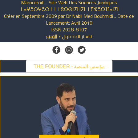
Marocdroit - Site Web Des Sciences Juridiques
ⵜⴰⵖⴻⵔⵖⴻⵔⵜ ⵏ ⵜⵓⵙⵙⵏⵉⵡⵉⵏ ⵜⵉⵣⴻⵔⴼⴰⵏⵉⵏ
Créer en Septembre 2009 par Dr Nabil Med Bouhmidi .. Date de
Lancement: Avril 2010
ISSN 2028-8107
اصدار
المحمول
/
الويب
THE FOUNDER - مؤسس المنصة