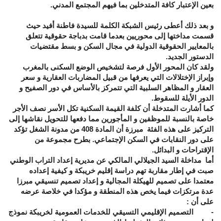
بعين الإعتبار كافة المتدخلين بما فيهم المجتمع المدني.
و بعد ذلك أعطى رئيس الشبكة الكلمة للسيدة فاطنة أفيد حيث
قسمت مداختها إلى محوريين بعدما قامت بدباجة حقوقية تتعلق
بالمعايير الحقوقية الدولية في مجال السكن و بسط مقتضيات
الدستور الجديد.
ولقد كان المحور الأول فرصة لتشخيص الوضع السكنى بالمغرب
وإبراز الإختلالات التي يعرفها من قبيل المضاربات العقارية و سعر
العقار و المظاهر السلبية التي تتمركز بالأساس في دور الصفيح و
الدور الأيلة للسقوط.
كما أشارت المتدخلة أن كلفة القيمة السكنية تكل الأسر نصف الأجر
خاصة بالنسبة للموظفين و المأجورين مما دفعها للتحويل نقاشها إلى
التركيز على هذه الفئة مبرزة أن المادة 408 من مدونة الشغل تؤكد
على دور النقابات في السكن الإجتماعي. بطرح مجموعة من
الإقتراحات و البدائل.
أما مداخلة السيد الجيلالي المالكي عن مديرية إعداد التراب الوطني
صبت في إطار مقاربة تهم دراسة إقليم خريبكة و كيفية إعداده
معتمدا على تصميم للهيكلة المجالية و إعداد تصميم تنسيقي مبرزا
عدة مرتكزات فيما يخص هذه المنطقة و مؤكدا في خلاصة عرضه
على أن :
- التصميم الإقليمي التسيقي للخدمات العمومية لخريبكة نموذج