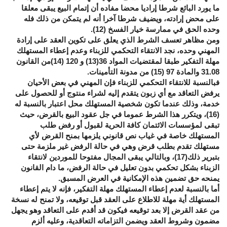
ما يورد البائع شرطا إراديا محضا مفاده أن إتمام البيع يبقى معلقا
على محض إرادته، ويضيف شرطا آخرا أنه لم يتمكن من ذلك فله
وحده الحق في ممارسة خيار الفسخ (12).
ومن مظاهر تعسف الشرط الذي يعلق على تكوين العقد على إرادة
المهني وحده، نجد الانتقاء التحكمي للزبناء وعدم إعطاء المستهلك
مهلة التفكير طبقا لمقتضيات المواد
36
(13) و 120 (14)من القانون
31.08 والمادة 97 (15) من مدونة التأمينات.
فبالنسبة للانتقاء التحكمي للزبناء فإن المهني في بعض الأحيان
يرفض التعاقد مع أي زبون يتقدم إليه لشراء منتوج أو للحصول على
خدمة، وذلك عندما تكون شخصية المستهلك محل اعتبار بالنسبة له
(16)، ويتكرر هذا الشرط عموما في جل عقود البيع بالقرض، حيث
تبقى لمؤسسات الائتمان كافة الحرية لقبول أو رفض طلب
المستهلك خاصة في غياب نص قانوني يلزمها بمنح القرض لأي
مستهلك تقدم بطلب قرض وهي في حالة الرفض غير ملزمة حتى
بتبرير ذلك(17)، وبالتالي يبقى المجال مفتوحا للموردين لانتقاء
الزبناء بشكل تحكمي بدون تعليل في حالة الرفض، ما دام القانون
يمنحه حق تضمين هذه الإمكانية في العرض المسبق.
أما بالنسبة لعدم إعطاء المستهلك مهلة التفكير، فإنه لا يتم إعطاء
المستهلك أية مهلة للاطلاع على العقد قبل توقيعه، ولا تمنح له نسخة
من عقد القرض إلا بعد توقيعه فيكون قد أقدم على التعاقد وهو يجهل
مضمون وشروط العقد ويضمن التزاماته التعاقدية، وعليه ألزم