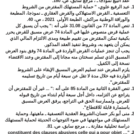
عقد البيع نموذجا ـ ، مرجع سابق، ص، 180.
عبد الرفيع علوي، " حماية المستهلك المقترض من الشروط
التعسفية ـ القرض الاستهلاكي والقرض العقاري ـ نموذجا، المطبعة
والوراقة الوطنية مراكش، الطبعة الأولى 2021 ، ص، 40.
تنص المادة 77 من القانون 31.08 على أنه :" يجب أن يسبق كل
عملية قرض منصوص عليها في المادة 74 عرض مسبق للقرض يحرر
بكيفية تمكن المقترض من تقييم طبيعة ومدى الالتزام المالي الذي
يمكن أن يتعهد به، وشروط تنفيذ العقد المذكور.
يجب أن تنجز عمليات القرض الواردة في المادة 74 وفق بنود العرض
المسبق الذي تسلم نسختان منه مجانا إلى المقترض وعند الاقتضاء
نسخة إلى الكفيل.
يلزم المقرض عند تسليم العرض المسبق الإبقاء على الشروط
الواردة فيه خلال مدة لا تقل عن سبعة أيام من تاريخ تسليمه
للمقترض".
تنص الفقرة الثانية من المادة 85 على أنه :" ... غير أن للمقترض أن
يتراجع عن التزامه، داخل أجل سبعة أيام ابتداء من تاريخ قبوله
للعرض. ولممارسة الحق في التراجع، يرفق العرض المسبق
باستمارة قابلة للاقتطاع".
منى أبو بكر حسان،الشروط العقدية التعسفية ـ ماهيتها، وحماية
المستهلك في مواجهتها في ضوء التوجهات الحديثة لحماية المستهلك
دراسة تحليلية مقارنة ـ ، مرجع سابق، ص، 81.
… constituent des clauses abusives celle qui a pour objet
"