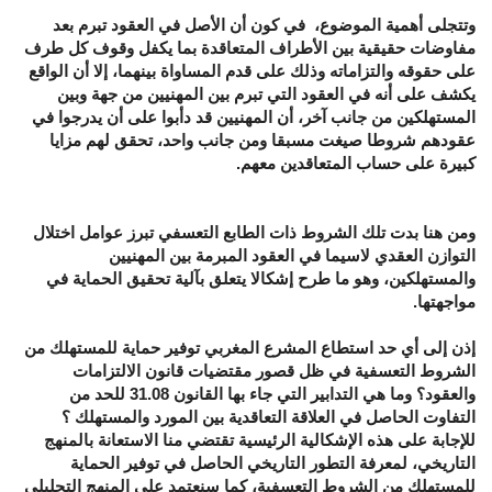
وتتجلى أهمية الموضوع، في كون أن الأصل في العقود تبرم بعد
مفاوضات حقيقية بين الأطراف المتعاقدة بما يكفل وقوف كل طرف
على حقوقه والتزاماته وذلك على قدم المساواة بينهما، إلا أن الواقع
يكشف على أنه في العقود التي تبرم بين المهنيين من جهة وبين
المستهلكين من جانب آخر، أن المهنيين قد دأبوا على أن يدرجوا في
عقودهم شروطا صيغت مسبقا ومن جانب واحد، تحقق لهم مزايا
كبيرة على حساب المتعاقدين معهم.
ومن هنا بدت تلك الشروط ذات الطابع التعسفي تبرز عوامل اختلال
التوازن العقدي لاسيما في العقود المبرمة بين المهنيين
والمستهلكين، وهو ما طرح إشكالا يتعلق بآلية تحقيق الحماية في
مواجهتها.
إذن إلى أي حد استطاع المشرع المغربي توفير حماية للمستهلك من
الشروط التعسفية في ظل قصور مقتضيات قانون الالتزامات
والعقود؟ وما هي التدابير التي جاء بها القانون 31.08 للحد من
التفاوت الحاصل في العلاقة التعاقدية بين المورد والمستهلك ؟
للإجابة على هذه الإشكالية الرئيسية تقتضي منا الاستعانة بالمنهج
التاريخي، لمعرفة التطور التاريخي الحاصل في توفير الحماية
للمستهلك من الشروط التعسفية، كما سنعتمد على المنهج التحليلي