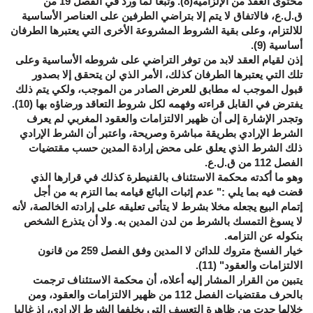
محتوى العقد من الإلزامية(8). وتبعا لما ورد في الفصل 19 من
ق.ل.ع، فالاتفاق لا يتم إلا بتراضي الطرفين على العناصر الأساسية
للالتزام، وعلى بقية الشروط المشروعة الأخرى التي يعتبرها الطرفان
أساسية (9).
إذن لقيام العقد لابد من توفر التراضي على شروطه الأساسية وعلى
تلك التي يعتبرها الطرفان كذلك، الأمر الذي لن يتحقق إلا بصدور
قبول الموجب له مطابق للعرض الصادر من الموجب، ولكي يتم ذلك
يفترض في القابل قراءته وفهمه لكل شروط التعاقد ورضاؤه بها (10).
وتجدر الإشارة إلى أن ظهير الالتزامات والعقود المغربي لم يعرف
الشرط الإرادي بطريقة مباشرة وصريحة، واعتبر أن الشرط الإرادي
ذلك الشرط الذي يعلق على محض إرادة المدين حسب مقتضيات
الفصل 112 من ق.ل.ع.
وهو ما أكدته محكمة الاستئناف بالقنيطرة كذلك في قرارها الذي
قضت فيه بما
يلي :" عدم إثبات البائع قيامه بما التزم به من أجل
إتمام البيع يجعله مخلا بشرط لا يتأتى تعليقه على إرادته الخالصة، لأنه
لا يسوغ التمسك بالشرط من لدن المدين به. ولا أن يتذرع الشخص
بنكوله عن التزامه.
خيار الفسخ متروك للدائن لا المدين وفق الفصل 259 من قانون
الالتزامات والعقود" (11).
يتبين من القرار المشار إليه أعلاه، أن محكمة الاستئناف ترجمت
بالحرف مقتضيات الفصل 112 من ظهير الالتزامات والعقود، ومن
خلالها حدت من ظاهرة التعسف التي يخلفها الشرط الإرادي، إذ غالبا