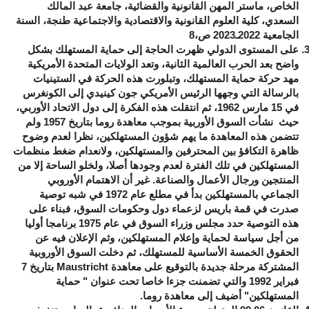
الخاص، ماستر المهن القانونية والقضائية، جامعة عبد المالك
السعدي، كلية العلوم القانونية والاقتصادية والاجتماعية طنجة، السنة
الجامعية 2022ـ2023 ص،8
على المستوى الدولي ظهرت الحاجة إلى حماية المستهلك بشكل
واضح بعد الحرب العالمية الثانية، وتعد الولايات المتحدة الأمريكية
مهد حركة حماية المستهلك، وتبلورت هذه الحركة في الستينيات
بالرسالة التي وجهها الرئيس الأمريكي جون كينيدي إلى الكونغرس
في 15 مارس 1962، ثم انتقلت هذه الفكرة إلى دول الاتحاد الأوربي،
حيث نشأت السوق الأوربية بموجب معاهدة روما بتاريخ 1957 ولم
تتضمن هذه المعاهدة ما يهم شؤون المستهلكين، نظرا لعدم وضوح
ظاهرة التكافؤ بين المحترفين والمستهلكين، ولانعدام ضغط منظمات
المستهلكين في تلك الفترة لعدم وجودها أصلا، ولخلو الساحة إلا من
المنتجين ورجال الأعمال والصناعة. غير أن الاهتمام الأوروبي
الجماعي بالمستهلكين بدأ في مطلع عام 1972 في شبه توصية
صدرت في قمة باريس لزعماء دول وحكومات السوق، فبناء على
هذه التوصية حدد مجلس وزراء السوق في عام 1975 برنامجا أوليا
من أجل سياسة لحماية وإعلام المستهلكين، وثم الإعلان فيه عن
الحقوق الخمسة الأساسية للمستهلك، ثم دخلت السوق الأوروبية
المشتركة مرحلة جديدة بالتوقيع على معاهدة
Maustricht
بتاريخ 7
فبراير 1992 والتي تضمنت جزءا خاصا تحت عنوان " حماية
المستهلكين" أضيف إلى معاهدة روما.