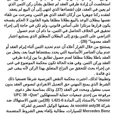
استخلصت أن إرادة طرفي العقد لم تتطابق بشأن ركن الثمن الذي
لم يعين في العقد، فإن انقضاءها الذي انتهى إلى أن البيع لم يتعقد
لفقده ركنا جوهريا من أركان العقد الذي هو الثمن، وصرحت من تلقاء
نفسها ببطلان الوعد بالبيع بطلانا مطلقا بقوة القانون لا الحكم بفسخه
يكون قرارها مرتكزا على أساس قانوني، ولم تكن في حاجة إلى إجراء
تحقيق في الخلاف الحاصل في الثمن، ما دام أن عدم حصول
التراضي على الثمن يؤدي إلى البطلان المطلق الذي يستتبع اعتبار
العقد معدوما" (26) .
يستنتج من خلال القرار أعلاه أن عدم تحديد الثمن أثناء إبرام العقد أو
عدم بيان العناصر الأساسية التي يحدد بمقتضاها فيما بعد، يجعل من
العقد باطلا بطلانا مطلقا لعدم حصول تطابق ما بين إرادة طرفي
العقد وركن الثمن. وفي هذه الحالة تكون محكمة الموضوع في غنى
عن إجراء بحث للتحقق من النزاع المتعلق بهذا الركن لأنه يبقى غير
ذي فائدة
.
وتطبيقا لذلك، اعتبرت محكمة النقض الفرنسية شرطا تعسفيا ذلك
الشرط الذي يمنح المهني حق التعديل الانفرادي لنصوص العقد بدون
سبب معقول ومحدد في العقد (27). وذلك بمناسبة نظر دعوى
مرفوعة من إحدى جمعيات حماية المستهلكين "
UFC 38 –Que
choisir
" بالاستناد إلى المادة
L421-6
(28)من تقنين الاستهلاك ضد
شركة
la société asly38
، بصفتها الوكيل الحصري لشركة
Mercedes Benz
للسيارات، مطالبة بإلغاء بعض الشروط المتضمنة