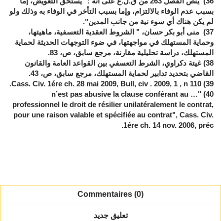
36
) ينص الفصل 263 من ق.ل.ع على أنه :" يستحق التعويض، إما
بسبب عدم الوفاء بالالتزام، وإما بسبب التأخر في الوفاء به وذلك ولو
لم يكن هناك أي سوء نية من جانب المدين".
37
) منى أبو بكر حسان، " الشروط العقدية التعسفية، ماهيتها،
وحماية المستهلك في مواجهتها، في ضوء التوجهات الحديثة لحماية
المستهلك، دراسة تحليلية مقارنة، مرجع سابق، ص، 83.
38
) غيتة دكراوي، الشرط التعسفي بين القواعد العامة والقانون
القاضي بتحديد تدابير لحماية المستهلك، مرجع سابق، ص، 43.
) Cass. Civ. 1ére ch. 28 mai 2009, Bull, civ . 2009, 1 , n 110.
39
… n’est pas abusive la clause conférant au
"
)
40
professionnel le droit de résilier unilatéralement le contrat,
pour une raison valable et spécifiée au contrat
"
, Cass. Civ.
1ére ch. 14 nov. 2006, préc.
Commentaires (0)
تعليق جديد