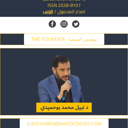
ISSN 2028-8107
اصدار
المحمول
/
الويب
THE FOUNDER - مؤسس المنصة
N.BOUHMIDI@MAROCDROIT.COM