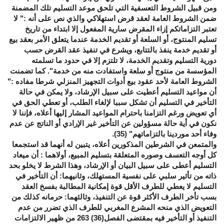
ومن قبيل الشروط التعسفية التي تلحق موعد التسليم تلك المضمنة
ضمن الشروط العامة لعقد قرض استهلاكي والذي نص على أنه :" لا
تعتبر التزاماتكم إزاء المقرض سارية المفعول إلا ابتداء من تاريخ
تسليم المنتوج، أو السلعة أو تقديم الخدمة عندما يتعلق الأمر بعقد بيع
أو تقديم خدمة ينفذ بالتتابع، ويشرع في تنفيذ عقد القرض حسب
دورية التسليم وتقديم الخدمة، لا تلتزم إلا في حدود ما تسلمته
المؤسسة من منتوج أو سلعة واستفادت منه من خدمة". كما تضمنت
الشروط العامة لأحد عقود بيع أدوات التجهيز المنزلي شرطا مفاده :"
أن مواعيد التسليم أعطيت على سبيل الإرشاد، ولا يمكن في حالة
التأخير في التسليم أن تشكل سببا لإلغاء الطلب، أو تعطي الحق في
أي تعويض ورغم التزامنا باحترام المواعيد المشار إليها أعلاه، فإننا لا
نكون في أية حالة مسؤولين عن التأخير غير الإرادي أو الناتج عن عدم
وفاء أحد موردينا بالتزاماتهم" (35).
والمتمعن في الشرطين المذكورين أعلاه، يتبين له أنهما قد استجمعا
كل أوجه التعسف وصوره المتعلقة بتسليم المبيع، أولاهما : أن ميعاد
التسليم أعطى على سبيل البيان أو الإرشاد، وهذا الشرط لا يخلو بحد
ذاته من تأثير سلبي على نفسية المستهلك، وثانيهما: أن التأخير في
التسليم لا يعطي للطرف الأقل قوة إمكانية المطالبة بفسخ العقد
بسب تأخر الطرف الأكثر قوة عن التنفيذ، وثالثهما: حرمانه كذلك من
التعويض الذي منحه المشرع المغربي للطرف الذي تضرر من عدم
التنفيذ أو التأخير فيه بمقتضى الفصل(36) 263 من ظهير الالتزامات