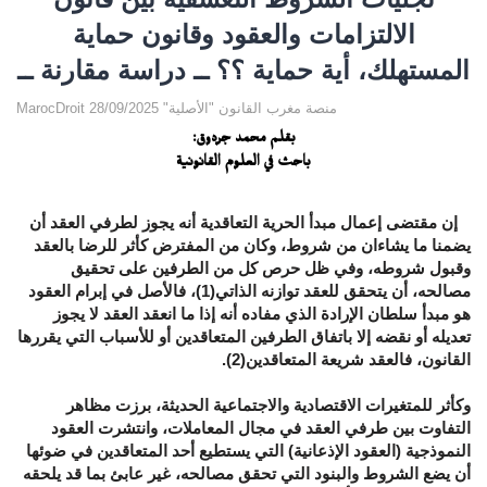
الالتزامات والعقود وقانون حماية
المستهلك، أية حماية ؟؟ ــ دراسة مقارنة ــ
MarocDroit منصة مغرب القانون "الأصلية" 28/09/2025
بقلم محمد جردوق:
باحث في العلوم القانونية
إن مقتضى إعمال مبدأ الحرية التعاقدية أنه يجوز لطرفي العقد أن
يضمنا ما يشاءان من شروط، وكان من المفترض كأثر للرضا بالعقد
وقبول شروطه، وفي ظل حرص كل من الطرفين على تحقيق
مصالحه، أن يتحقق للعقد توازنه الذاتي(1)، فالأصل في إبرام العقود
هو مبدأ سلطان الإرادة الذي مفاده أنه إذا ما انعقد العقد لا يجوز
تعديله أو نقضه إلا باتفاق الطرفين المتعاقدين أو للأسباب التي يقررها
القانون، فالعقد شريعة المتعاقدين(2).
وكأثر للمتغيرات الاقتصادية والاجتماعية الحديثة، برزت مظاهر
التفاوت بين طرفي العقد في مجال المعاملات، وانتشرت العقود
النموذجية (العقود الإذعانية) التي يستطيع أحد المتعاقدين في ضوئها
أن يضع الشروط والبنود التي تحقق مصالحه، غير عابئ بما قد يلحقه