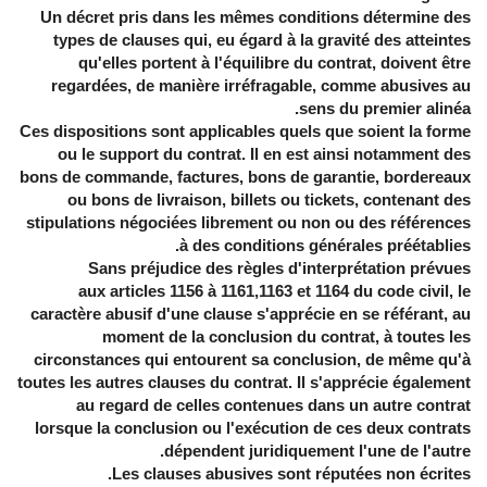
Un décret pris dans les mêmes conditions détermine des
types de clauses qui, eu égard à la gravité des atteintes
qu'elles portent à l'équilibre du contrat, doivent être
regardées, de manière irréfragable, comme abusives au
sens du premier alinéa.
Ces dispositions sont applicables quels que soient la forme
ou le support du contrat. Il en est ainsi notamment des
bons de commande, factures, bons de garantie, bordereaux
ou bons de livraison, billets ou tickets, contenant des
stipulations négociées librement ou non ou des références
à des conditions générales préétablies.
Sans préjudice des règles d'interprétation prévues
aux
articles 1156 à 1161
,
1163 et 1164
du code civil, le
caractère abusif d'une clause s'apprécie en se référant, au
moment de la conclusion du contrat, à toutes les
circonstances qui entourent sa conclusion, de même qu'à
toutes les autres clauses du contrat. Il s'apprécie également
au regard de celles contenues dans un autre contrat
lorsque la conclusion ou l'exécution de ces deux contrats
dépendent juridiquement l'une de l'autre.
Les clauses abusives sont réputées non écrites.