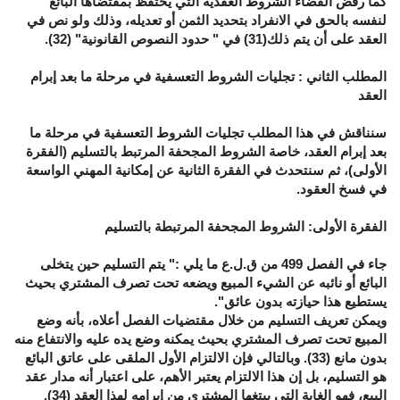
كما رفض القضاء الشروط العقدية التي يحتفظ بمقتضاها البائع
لنفسه بالحق في الانفراد بتحديد الثمن أو تعديله، وذلك ولو نص في
العقد على أن يتم ذلك
)
31) في " حدود النصوص القانونية" (32).
المطلب الثاني : تجليات الشروط التعسفية في مرحلة ما بعد إبرام
العقد
سنناقش في هذا المطلب تجليات الشروط التعسفية في مرحلة ما
بعد إبرام العقد، خاصة الشروط المجحفة المرتبط بالتسليم (الفقرة
الأولى)، ثم سنتحدث في الفقرة الثانية عن إمكانية المهني الواسعة
في فسخ العقود.
الفقرة الأولى: الشروط المجحفة المرتبطة بالتسليم
جاء في الفصل 499 من ق.ل.ع ما يلي :" يتم التسليم حين يتخلى
البائع أو نائبه عن الشيء المبيع ويضعه تحت تصرف المشتري بحيث
يستطيع هذا حيازته بدون عائق".
ويمكن تعريف التسليم من خلال مقتضيات الفصل أعلاه، بأنه وضع
المبيع تحت تصرف المشتري بحيث يمكنه وضع يده عليه والانتفاع منه
بدون مانع (33). وبالتالي فإن الالتزام الأول الملقى على عاتق البائع
هو التسليم، بل إن هذا الالتزام يعتبر الأهم، على اعتبار أنه مدار عقد
البيع، فهو الغاية التي يبتغها المشتري من إبرامه لهذا العقد (34).