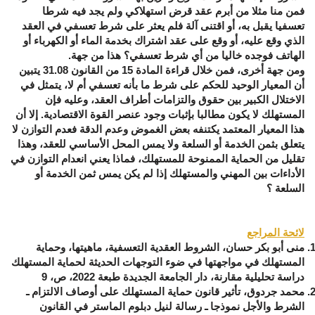
فمن منا مثلا من أبرم عقد قرض استهلاكي ولم يجد فيه شرطا
تعسفيا يقبل به، أو اقتنى آلة فلم يعثر على شرط تعسفي في العقد
الذي وقع عليه، أو وقع على عقد اشتراك بخدمة الماء أو الكهرباء أو
الهاتف فوجده خاليا من أي شرط تعسفي؟ هذا من جهة.
ومن جهة أخرى، فمن خلال قراءة المادة 15 من القانون 31.08 يتبين
أن المعيار الوحيد للحكم على شرط ما بأنه تعسفي أم لا، يتمثل في
الاختلال الكبير بين حقوق والتزامات أطراف العقد، وعليه فإن
المستهلك لا يكون مطالبا بإثبات وجود عنصر القوة الاقتصادية. إلا أن
هذا المعيار المعتمد يكتنفه بعض الغموض وعدم الدقة فعدم التوازن لا
يتعلق بثمن الخدمة أو السلعة ولا يمس المحل الأساسي للعقد، وهذا
تقليل من الحماية الممنوحة للمستهلك، فماذا يعني انعدام التوازن في
الأداءات بين المهني والمستهلك إذا لم يكن يمس ثمن الخدمة أو
السلعة ؟
لائحة المراجع
منى أبو بكر حسان، الشروط العقدية التعسفية، ماهيتها، وحماية
المستهلك في مواجهتها في ضوء التوجهات الحديثة لحماية المستهلك
دراسة تحليلية مقارنة، دار الجامعة الجديدة طبعة 2022، ص، 9
محمد جردوق، تأثير قانون حماية المستهلك على أوصاف الالتزام ـ
الشرط والأجل نموذجا ـ رسالة لنيل دبلوم الماستر في القانون