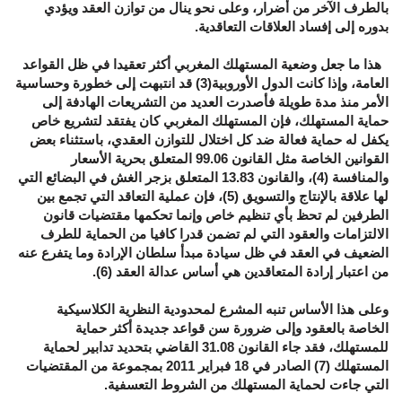
بالطرف الآخر من أضرار، وعلى نحو ينال من توازن العقد ويؤدي
بدوره إلى إفساد العلاقات التعاقدية.
هذا ما جعل وضعية المستهلك المغربي أكثر تعقيدا في ظل القواعد
العامة، وإذا كانت الدول الأوروبية(3) قد انتبهت إلى خطورة وحساسية
الأمر منذ مدة طويلة فأصدرت العديد من التشريعات الهادفة إلى
حماية المستهلك، فإن المستهلك المغربي كان يفتقد لتشريع خاص
يكفل له حماية فعالة ضد كل اختلال للتوازن العقدي، باستثناء بعض
القوانين الخاصة مثل القانون 99.06 المتعلق بحرية الأسعار
والمنافسة (4)، والقانون 13.83 المتعلق بزجر الغش في البضائع التي
لها علاقة بالإنتاج والتسويق (5)، فإن عملية التعاقد التي تجمع بين
الطرفين لم تحظ بأي تنظيم خاص وإنما تحكمها مقتضيات قانون
الالتزامات والعقود التي لم تضمن قدرا كافيا من الحماية للطرف
الضعيف في العقد في ظل سيادة مبدأ سلطان الإرادة وما يتفرع عنه
من اعتبار إرادة المتعاقدين هي أساس عدالة العقد (6).
وعلى هذا الأساس تنبه المشرع لمحدودية النظرية الكلاسيكية
الخاصة بالعقود وإلى ضرورة سن قواعد جديدة أكثر حماية
للمستهلك، فقد جاء القانون 31.08 القاضي بتحديد تدابير لحماية
المستهلك (7) الصادر في 18 فبراير 2011 بمجموعة من المقتضيات
التي جاءت لحماية المستهلك من الشروط التعسفية.