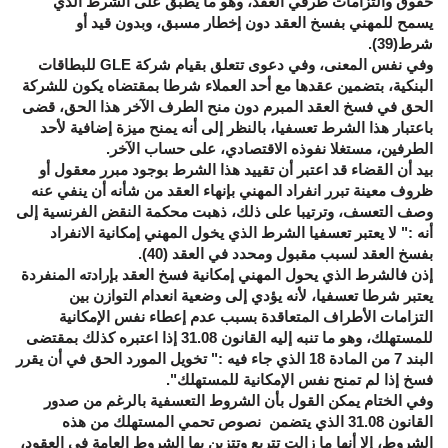
حقوق والتزامات طرفي العقد، وهو ما يطبق على الشرط الذي
يسمح للمهني بفسخ العقد دون إخطار مسبق، وبدون قيد أو
شرط(39)
.
وفي نفس المعنى، وفي دعوى تتعلق بقيام شركة
GLE
للبطاقات
البنكية، بتضمين عقدها مع أحد العملاء شرطا بمقتضاه يكون للشركة
الحق في فسخ العقد المبرم دون منح الطرف الآخر هذا الحق، قضى
باعتبار هذا الشرط تعسفيا، بالنظر إلى أنه يمنح ميزة إضافية لأحد
الطرفين، مستغلا نفوذه الاقتصادي، على حساب الآخر.
بيد أن القضاء قد اعتبر أن تقييد هذا الشرط بوجود مبرر معقول أو
ظروف معينة تبرر انفراد المهني بإنهاء العقد من شأنه أن ينفي عنه
وصف التعسف، وترتيبا على ذلك، ذهبت محكمة النقض الفرنسية إلى
أنه :" لا يعتبر تعسفيا الشرط الذي يخول المهني إمكانية الانفراد
بفسخ العقد لسبب مقبول ومحدد في العقد (40)
.
إذن فالشرط الذي يحول المهني إمكانية فسخ العقد بإرادته المنفردة
يعتبر شرطا تعسفيا، لأنه يؤدي إلى وضعية انعدام التوازن بين
التزامات الأطراف المتعاقدة بسبب عدم إعطاء نفس الإمكانية
للمستهلك، وهو ما تنبه إليه القانون 31.08 إذا اعتبره كذلك بمقتضى
البند 7 من المادة 18 الذي جاء فيه :" تخويل المورد الحق في أن يقرر
فسخ إذا لم تمنح نفس الإمكانية للمستهلك".
وفي الختام
يمكن القول بأن الشروط التعسفية بالرغم من صدور
القانون 31.08 الذي يتضمن نصوص تحمي المستهلك من هذه
الشروط، إلا أنها ما زالت تتربع وتتزين بها الشروط العامة في العقود،