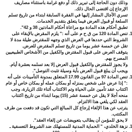
وذلك دون الحاجة إلى تبرير ذلك أو دفع غرامة باستثناء مصاريف
الإرجاع إن اقتضى الحال ذلك.
تسري الآجال المشار إليها في الفقرة السابقة ابتداء من تاريخ تسلم
السلعة أو قبول العرض فيما يتعلق بتقديم الخدمات.
تطبق أحكام هذه المادة مع مراعاة أحكام المادتين 38 و 42".
تنص المادة 120 من ق ح م على أنه :" يلزم المقرض بالإبقاء على
الشروط التي حددها في العرض الذي وجهه للمقترض طيلة مدة لا
تقل عن خمسة عشر يوما من تاريخ تسلم المقترض للعرض.
يتوقف العرض على قبول المقترض والكفيل من الأشخاص الطبيعيين
المصرح بهم.
ولا يجوز للمقترض والكفيل قبول العرض إلا بعد تسلمه بعشرة أيام.
ويجب أن يبلغ قبول العرض بأية وسيلة تثبت التوصل".
تنص المادة 97 من القانون 17.99 المتعلق بمدونة التأمينات على أنه
:" إذا عرض على شخص بمنزله أو بمكان عمله أو بمكان خاص أو عام
اكتتاب عقد تأمين على الحياة وتم الاكتتاب أثناء تلك الزيارة، وجب
منحه أجلا لا يقل عن خمسة عشر (15) يوما ابتداء من تاريخ اكتتاب
العقد لكي يلغي هذا الالتزام.
يترتب عن هذا الإلغاء إرجاع كل المبالغ التي تكون قد دفعت من طرف
المكتتب.
لا يحق للمؤمن أن يطالب بتعويضات عن إلغاء العقد".
نزهة الخلدي، " الحماية المدنية للمستهلك ضد الشروط التعسفية ـ