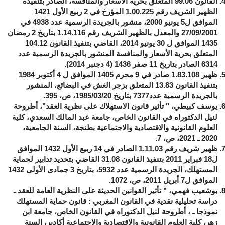
القانون 99.06 المتعلق بحرية الأسعار والمنافسة، الصادر بتنفيذه
الظهير الشريف رقم 1.00.225 المؤرخ في 2 ربيع الأول 1421
الموافق ل5 يونيو 2000، منشور بالجريدة الرسمية عدد 4938 في
27/09/2001 والمعدل بالظهير الشريف رقم 1.14.116 بتاريخ 2 رمضان
1435 الموافق ل 30 يونيو 2014، القاضي بتنفيذ القانون 104.12
المتعلق بحرية الأسعار والمنافسة المنشور بالجريدة الرسمية عدد
6314 الصادر بتاريخ 11 صفر 1436 (4 دجنبر 2014).
ظهير 1.83.108 صادر في 9 محرم 1405 الموافق ل 4 أكتوبر 1984
بتنفيذ القانون 13.83 المتعلق بزجر الغش في البضائع، المنشور
بالجريدة الرسمية عدد7377 بتاريخ 1985/03/20، ص، 395.
يوسف كبيطي، " تأثير قانون الاستهلاك على نظرية العقد"، أطروحة
لنيل الدكتوراه في القانون الخاص، جامعة عبد المالك السعدي، كلية
العلوم القانونية والاقتصادية والاجتماعية بطنجة، السنة الجامعية،
2020 ـ 2021، ص، 7.
ظهير شريف رقم 1.11.03 الصادر في 14 ربيع الأول 1432 الموافق
ل18 فبراير 2011 بتنفيذ القانون 31.08 القاضي بتحديد تدابير لحماية
المستهلك، الجريدة الرسمية عدد 5932، بتاريخ 3 جمادى الأولى 1432
الموافق ل7 أبريل 2011، ص، 1072.
بوشعيب فهمي، " تأثير القوانين الحديثة على النظرية العامة للعقد ـ
دراسة تحليلية نقدية في القانون المغربي : قانون حماية المستهلك
نموذجا ـ ، أطروحة لنيل الدكتوراه في القانون الخاص، جامعة ابن
زهر، كلية العلوم القانونية والاقتصادية والاجتماعية أكادير، السنة