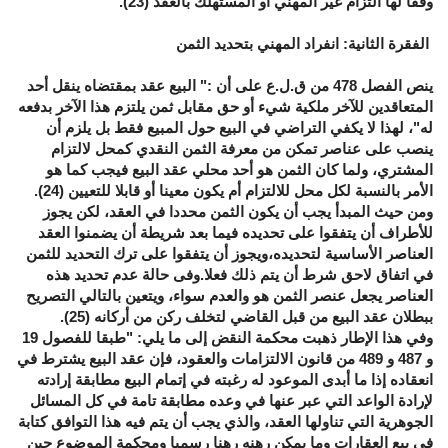
وفقا لها التزام غير المهني أو المستهلك بالعقد (23)
.
الفقرة الثانية: انفراد المهني بتحديد الثمن
ينص الفصل 478 من ق.ل.ع على أن :" البيع عقد بمقتضاه ينقل أحد
المتعاقدين للآخر ملكية شيء أو حق مقابل ثمن يلتزم هذا الآخر بدفعه
له"، لهذا لا يكفي التراضي في البيع حول المبيع فقط بل يلزم أن
ينصب على عناصر تمكن من معرفة الثمن النقدي كمحل لالتزام
المشتري، ولما كان الثمن هو أحد محلي عقد البيع فيجب كما هو
الأمر بالنسبة لكل محل للالتزام أم يكون معينا أو قابلا للتعيين (24).
ومن حيث المبدأ يجب أن يكون الثمن محددا في العقد، لكن يجوز
للأطراف أن يتفقوا على تحديده فيما بعد شريطة أن يضمنوا العقد
العناصر الأساسية لتحديده،ويجوز أن يتفقوا على ترك التحديد للثمن
في اتفاق لاحق شرط أن يتم ذلك فعلا.وفى حالة عدم تحديد هذه
العناصر يجعل عنصر الثمن هو والعدم سواء، ويتعين بالتالي التصريح
ببطلان عقد البيع من قبل القاضي لتخلف ركن من أرکانه (25).
وفي هذا الإطار ذهبت محكمة النقض إلى ما يلي:
"طبقا للفصول 19
و 487 و 489 من قانون الالتزامات والعقود، فإن عقد البيع يشترط في
انعقاده إذا ما أبدى الموعود له رغبته في إتمام البيع مطابقة إرادته
لإرادة الواعد التي عبر عنها في وعده مطابقة تامة في كل المسائل
الجوهرية التي تناولها العقد، والذي يجب أن يتم فيه هذا التوافق كتابة
في بيع العقارات وما يمكن رهنه رهنا رسميا ومحكمة الموضوع حين