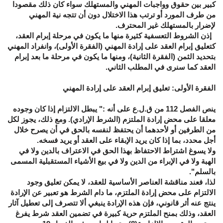
كبير بين حقوق وواجبات المهني والمستهلك سواء كان ذلك مقصودا
من طرف المورد أو ترتب هذا الاختلال دون أن تتجه نية المهني
لإضرار بالمستهلك غير المحترف.
إذن الشروط التعسفية كثيرة منها ما يكون في مرحلة إبرام العقد،
كتعليق إبرام العقد على إرادة المهني (الفقرة الأولى)، وانفراد المهني
بتحديد الثمن (الفقرة الثانية)، ومنها ما يكون في مرحلة ما بعد إبرام
العقد كما سنرى في المطلب الثاني.
الفقرة الأولى: تعليق إبرام العقد على إرادة المهني
ينص الفصل 112 من ق.ل.ع على أنه :" يبطل الالتزام إذا كان وجوده
معلقا على محض إرادة الملتزم (الشرط الإرادي). ومع ذلك، يجوز لكل
من الطرفين أو لأحدهما أن يحتفظ لنفسه بالحق في أن يصرح خلال
أجل محدد، بما إذا كان يريد الإبقاء على العقد أو يريد فسخه.
ولا يسوغ اشتراط الاحتفاظ بهذا الحق في الاعتراف بالدين ولا في
الهبة ولا في الإبراء من الدين ولا في بيع الأشياء المستقبلية المسمى
بالسلم".
لذا، فعند مناقشة العناصر الأساسية للعقد، لا يمكن تعليق وجود
الالتزام على محض إرادة الملتزم، ما دام الشرط هو تعبير عن الإرادة
ينتج عنه أثر قانوني، فإن هذه الإرادة ينبغي ألا تتصرف إلى تعطيل آثار
العقد، وذلك بمنح الملتزم حرية كبيرة في تضمين العقد شرط يفرغ