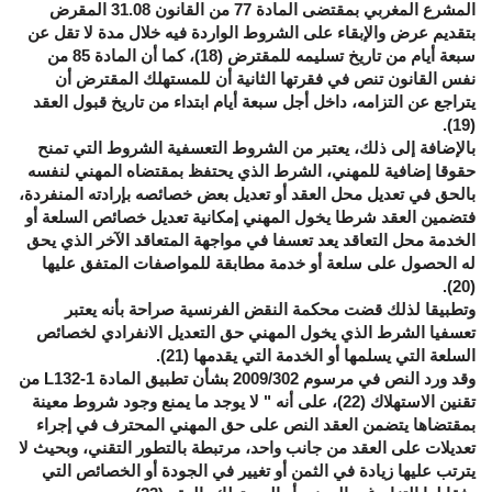
المشرع المغربي بمقتضى المادة 77 من القانون 31.08 المقرض
بتقديم عرض والإبقاء على الشروط الواردة فيه خلال مدة لا تقل عن
سبعة أيام من تاريخ تسليمه للمقترض (18)، كما أن المادة 85 من
نفس القانون تنص في فقرتها الثانية أن للمستهلك المقترض أن
يتراجع عن التزامه، داخل أجل سبعة أيام ابتداء من تاريخ قبول العقد
(19).
بالإضافة إلى ذلك، يعتبر من الشروط التعسفية الشروط التي تمنح
حقوقا إضافية للمهني، الشرط الذي يحتفظ بمقتضاه المهني لنفسه
بالحق في تعديل محل العقد أو تعديل بعض خصائصه بإرادته المنفردة،
فتضمين العقد شرطا يخول المهني إمكانية تعديل خصائص السلعة أو
الخدمة محل التعاقد يعد تعسفا في مواجهة المتعاقد الآخر الذي يحق
له الحصول على سلعة أو خدمة مطابقة للمواصفات المتفق عليها
(20).
وتطبيقا لذلك قضت محكمة النقض الفرنسية صراحة بأنه يعتبر
تعسفيا الشرط الذي يخول المهني حق التعديل الانفرادي لخصائص
السلعة التي يسلمها أو الخدمة التي يقدمها (21)
.
وقد ورد النص في مرسوم 2009/302 بشأن تطبيق المادة
L132-1
من
تقنين الاستهلاك (22)، على أنه " لا يوجد ما يمنع وجود شروط معينة
بمقتضاها يتضمن العقد النص على حق المهني المحترف في إجراء
تعديلات على العقد من جانب واحد، مرتبطة بالتطور التقني، وبحيث لا
يترتب عليها زيادة في الثمن أو تغيير في الجودة أو الخصائص التي