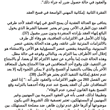
والعقود في حالة حصول ضرر له جراء ذلك".
الفقرة الثانية :إمكانية المهني الواسعة في فسخ العقد
يتنافى مع العدالة العقدية أن يمنح الحق في إنهاء العقد لأحد طرفي
العقد دون الطرف الآخر، ومن ثم يعتبر تعسفيا الشرط الذي يخول
البائع إنهاء العقد بإرادته المنفردة ودون مبرر مقبول (37).
وإذا كان الأصل في الالتزامات التعاقدية، هو وفاء كل طرف
بالالتزامات المترتبة على عاتقه، وفي هذه الحالة يختفي عنصر
المديونية، وبالنتيجة ينقضي عنصر المسؤولية هو الآخر، والاستثناء هو
إخلال أحد الأطراف بما التزام به، وبالتالي وقوعه في حالة مطل.
وهذه الحالة تثبت إما بتأخره عن تنفيذ الالتزام كلا أو بعضا، أو بالامتناع
عن التنفيذ، فإن وقوع أحد المتعاقدين في هذا الامتناع يخول للمتعاقد
الآخر بأن يطالب بالتنفيذ أو الفسخ والذي لا يمكن اللجوء إليه إلا بعد
عدم تحقق إمكانية التنفيذ الذي يعتبر هو الأصل (38).
نص الفصل 260 من ظهير الالتزامات والعقود على أنه :" إذا اتفق
المتعاقدان على أن العقد يفسخ عند عدم وفاء أحدهما بالتزامه وقع
الفسخ بقوة القانون لمجرد عدم الوفاء".
وتطبيقا لذلك، قضى بأنه في العقود المبرمة بين المهنيين وغير
المهنيين أو المستهلكين، تعتبر تعسفية تلك الشروط التي يكون
موضوعها أو أثرها خلق عدم توازن ظاهر، ضد مصلحة المستهلك، بين