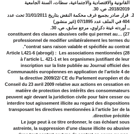
القانونية والاقتصادية والاجتماعية، سطات، السنة الجامعية
2018/2019، ص، 30.
قرار صادر بجميع غرف محكمة النقض بتاريخ 31/01/2011 تحت عدد
404 في الملف عدد 07/1895 (غير منشور)
ــ أوردته غيتة دكراوي، مرجع سابق، ص، 30.
…constituent des clauses abusives celle qui permet au
)
27
professionnel de modifier unilatéralement les termes du
.
"
contrat sans raison valable et spécifiée au contrat
Article L421-6 (abrogé) : Les associations mentionnées
)
28
à
l'article L. 421-1
et les organismes justifiant de leur
inscription sur la liste publiée au Journal officiel des
Communautés européennes en application de l'article 4 de
la directive 2009/22/ CE du Parlement européen et du
Conseil du 23 avril 2009 relative aux actions en cessation en
matière de protection des intérêts des consommateurs
peuvent agir devant la juridiction civile pour faire cesser ou
interdire tout agissement illicite au regard des dispositions
transposant les directives mentionnées à l'article 1er de la
directive précitée.
Le juge peut à ce titre ordonner, le cas échéant sous
astreinte, la suppression d'une clause illicite ou abusive