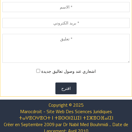
اشعاري عند وصول تعاليق جديدة
اقترح
Copyright © 2025
Marocdroit - Site Web Des Sciences Juridiques
ⵜⴰⵖⴻⵔⵖⴻⵔⵜ ⵏ ⵜⵓⵙⵙⵏⵉⵡⵉⵏ ⵜⵉⵣⴻⵔⴼⴰⵏⵉⵏ
Créer en Septembre 2009 par Dr Nabil Med Bouhmidi .. Date de
Lancement: Avril 2010