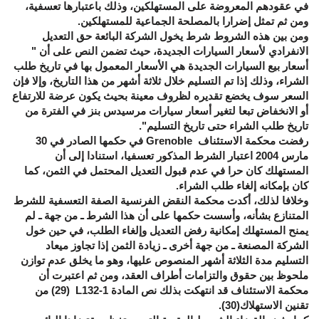
في عقودهم المعروضة على المستهلكين، وذلك باعتبارها تعسفية،
ومن ثم تمثل إضرارا بالمصلحة الجماعية للمستهلكين.
ومن بين هذه الشروط شرط يخول الشركة البائعة حق التعديل
الانفرادي لأسعار السيارات الجديدة، حيث تضمن النص على أن "
أسعار بيع السيارات الجديدة هي الأسعار المعمول بها في تاريخ طلب
الشراء، وذلك إذا تم التسليم خلال ثلاثة أشهر من هذا التاريخ، وإلا فإن
السعر سوف يخضع تقديره لظروف معينة بحيث يكون عرضة للارتفاع
أو الانخفاض تبعا لتغير أسعار سيارات مرسيدس بنز في الفترة من
تاريخ طلب الشراء حتى تاريخ التسليم".
رفضت محكمة الاستئناف
Grenoble
في حكمها الصادر في 30
مارس 2004 اعتبار الشرط المذكور تعسفيا، استنادا إلى أن
المستهلك كان حرا في عدم قبول التعديل المحتمل في الثمن، كما
كان بإمكانه إلغاء طلب الشراء.
وخلافا لذلك، أكدت محكمة النقض الفرنسية الصفة التعسفية للشرط
المتنازع بشأنه، وأسست حكمها على أن هذا الشرط ـ من جهة ـ لم
يمنح المستهلك إمكانية رفض التعديل وإلغاء الطلب، في حين خول
الشركة المصنعة ـ من جهة أخرى ـ زيادة الثمن إذا تجاوز ميعاد
التسليم مدة الثلاثة أشهر المنصوص عليها، وهو ما يخلق عدم توازن
ملحوظ بين حقوق والتزامات أطراف العقد، ومن ثم اعتبرت أن
محكمة الاستئناف قد انتهكت بذلك نص المادة
L132-1
(29) من
تقنين الاستهلاك(30).