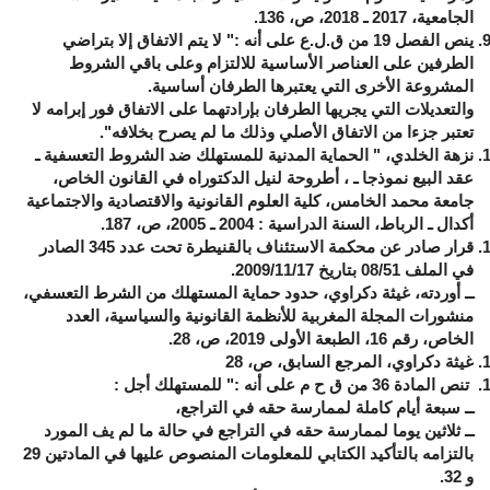
الجامعية، 2017 ـ 2018، ص، 136.
ينص الفصل 19 من ق.ل.ع على أنه :" لا يتم الاتفاق إلا بتراضي
الطرفين على العناصر الأساسية للالتزام وعلى باقي الشروط
المشروعة الأخرى التي يعتبرها الطرفان أساسية.
والتعديلات التي يجريها الطرفان بإرادتهما على الاتفاق فور إبرامه لا
تعتبر جزءا من الاتفاق الأصلي وذلك ما لم يصرح بخلافه".
نزهة الخلدي، " الحماية المدنية للمستهلك ضد الشروط التعسفية ـ
عقد البيع نموذجا ـ ، أطروحة لنيل الدكتوراه في القانون الخاص،
جامعة محمد الخامس، كلية العلوم القانونية والاقتصادية والاجتماعية
أكدال ـ الرباط، السنة الدراسية : 2004 ـ 2005، ص، 187.
قرار صادر عن محكمة الاستئناف بالقنيطرة تحت عدد 345 الصادر
في الملف 08/51 بتاريخ 2009/11/17.
ــ أوردته، غيثة دكراوي، حدود حماية المستهلك من الشرط التعسفي،
منشورات المجلة المغربية للأنظمة القانونية والسياسية، العدد
الخاص، رقم 16، الطبعة الأولى 2019، ص، 28.
غيثة دكراوي، المرجع السابق، ص، 28
تنص المادة 36 من ق ح م على أنه :" للمستهلك أجل :
ــ سبعة أيام كاملة لممارسة حقه في التراجع،
ــ ثلاثين يوما لممارسة حقه في التراجع في حالة ما لم يف المورد
بالتزامه بالتأكيد الكتابي للمعلومات المنصوص عليها في المادتين 29
و 32.