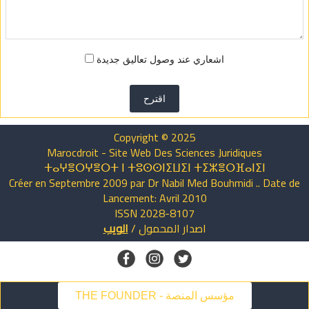
اشعاري عند وصول تعاليق جديدة
اقترح
Copyright © 2025
Marocdroit - Site Web Des Sciences Juridiques
ⵜⴰⵖⴻⵔⵖⴻⵔⵜ ⵏ ⵜⵓⵙⵙⵏⵉⵡⵉⵏ ⵜⵉⵣⴻⵔⴼⴰⵏⵉⵏ
Créer en Septembre 2009 par Dr Nabil Med Bouhmidi .. Date de
Lancement: Avril 2010
ISSN 2028-8107
اصدار
المحمول
/
الويب
THE FOUNDER - مؤسس المنصة