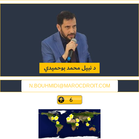
N.BOUHMIDI@MAROCDROIT.COM