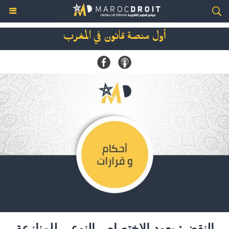
أول منصة قانون في المغرب
النقض: يعود الإختصاص النوعي للمنازعة