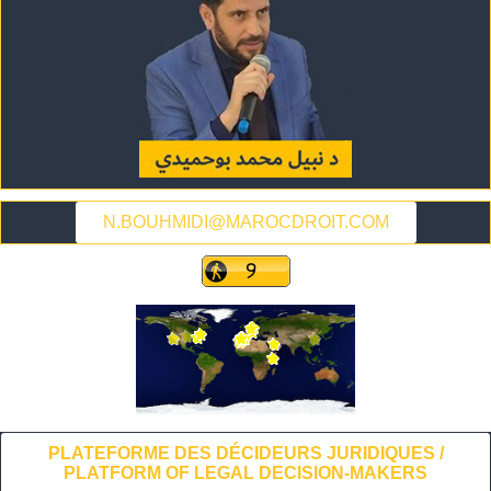
N.BOUHMIDI@MAROCDROIT.COM
PLATEFORME DES DÉCIDEURS JURIDIQUES /
PLATFORM OF LEGAL DECISION-MAKERS