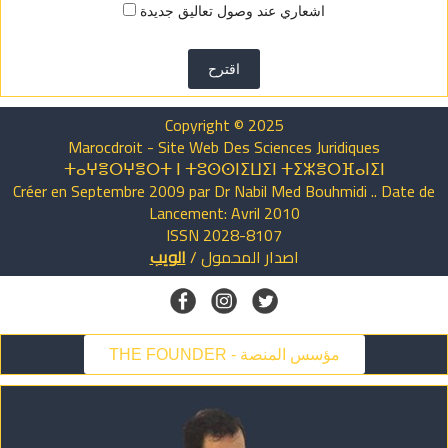
اشعاري عند وصول تعاليق جديدة
اقترح
Copyright © 2025
Marocdroit - Site Web Des Sciences Juridiques
ⵜⴰⵖⴻⵔⵖⴻⵔⵜ ⵏ ⵜⵓⵙⵙⵏⵉⵡⵉⵏ ⵜⵉⵣⴻⵔⴼⴰⵏⵉⵏ
Créer en Septembre 2009 par Dr Nabil Med Bouhmidi .. Date de
Lancement: Avril 2010
ISSN 2028-8107
اصدار
المحمول
/
الويب
THE FOUNDER - مؤسس المنصة