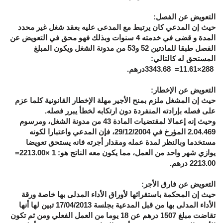
التعويض عن الفصل:
حيث إن المدعي كان يرتبط مع المدعى عليه بعقد شغل غير محدد
المدة و قضى في خدمته 4 سنوات وبذلك فهو محق في التعويض عن
الفصل طبقا للمادتين 52 و53 من مدونة الشغل ويكون المبلغ
المستحق له كالتالي:
288
×11.61=
3343.68
درهم.
التعويض عن الإخطار:
حيث إن المشغل ملزم بمنح الأجير مهلة الإخطار القانونية كلما عزم
على فصله بإرادته المنفردة دون ارتكابه لخطأ يبرر فصله
.
وحيث إنه إعمالا لمقتضيات المادة 43 من مدونة الشغل، ومرسوم
2.04.469 المؤرخ في 29/12/2004، فإن المدعي واعتبارا لكونه
مستخدما وبالنظر لمدة عمله ومقدار أجرته فانه يستحق تعويضا
يوازي شهر واحد من العمل، مما يكون معه الناتج هو: 1 ×2213.00=
2213.00 درهم.
التعويض عن فارق الأجر:
حيث إن المحكمة باستقرائها لأوراق الأداء المدلى بها خاصة ورقة
الأداء المدلى بها من قبل المدعية بجلسة 17/04/2013 تبين لها أنها
تقاضت مبلغ 1507 درهم عن 18 يوما من العمل الفعلي ومن ثم تكون