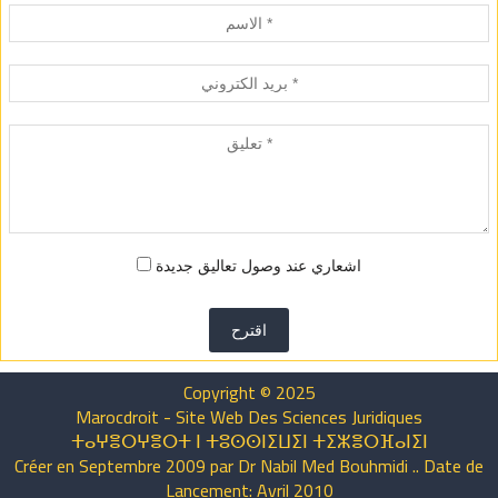
اشعاري عند وصول تعاليق جديدة
اقترح
Copyright © 2025
Marocdroit - Site Web Des Sciences Juridiques
ⵜⴰⵖⴻⵔⵖⴻⵔⵜ ⵏ ⵜⵓⵙⵙⵏⵉⵡⵉⵏ ⵜⵉⵣⴻⵔⴼⴰⵏⵉⵏ
Créer en Septembre 2009 par Dr Nabil Med Bouhmidi .. Date de
Lancement: Avril 2010