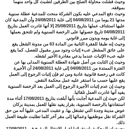
وحيث فشلت محاولة الصلح بين الطرفين لتشبث كل واحد منهما
بموقفه.
وحيث دفع المدعي عليه بكون الشركة منحت للمدعية عطلة سنوية
مدتها 21 يوما من 04/08/2011 إلى غاية 24/08/2011 وأن المدعية كان
عليها استئناف عملها بتاريخ 25/08/2011 إلا أنها غادرت العمل بتاريخ
04/08/2011 تاريخ حصولها على الرخصة السنوية ولم تلتحق بعملها
إلى غاية يومه وبدون مبرر قانوني.
وحيث إنه طبقا للفقرة الثانية من المادة 63 من مدونة الشغل يقع
على عاتق المشغل عبء إثبات وجود مبرر مقبول للفصل، كما يقع
عليه عبء الإثبات عندما يدعي مغادرة الأجير لشغله.
وحيث إن الثابت من أصل شهادة العطلة السنوية المدلى بها عن
الفترة الممتدة من 04/08/2011 إلى غاية 24/08/2011 أن الأجيرة
كانت في رخصة قانونية عادية ومن ثم فإن إثبات الرجوع إلى العمل
يقع عليها حسب ما استقر عليه عمل محكمة النقض.
وحيث إن عدم إثبات الأجيرة الرجوع إلى العمل بعد الرخصة السنوية
يفيد أنها غادرت العمل تلقائيا.
لكن حيث إن المدعية أجابت بأنها أبلغت بتاريخ 17/08/2011 أثناء مدة
استفادتها بالرخصة السنوية، بقرار يفيد نقلها للعمل بمدينة بركان
عوض مدينة وجدة التي تشتغل بها. و عقبت المدعى عليها أنه من حق
الشركة نقل موظفيها وعمالها إلى مقر آخر كلما تطلبت طبيعة العمل
ذلك.
وحيث إن المحكمة باستقرائها لقرار الانتقال المؤرخ في 17/08/2011