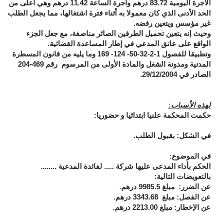
الأجرة اليومية 83.72 درهم وأجرة الساعة 11.42 درهم وهي أعلى من
الحد الأدنى الذي كان معمولا به أثناء فترة اشتغالها، مما يجعل الطلب
غير مؤسس ويتعين رفضه.
وحيث إنه يتعين تحميل الطرفين الصائر مناصفة، مع جعل الجزء
الواقع على عاتق المدعي في إطار المساعدة القضائية.
وتطبيقا للفصول 1-2-32-50- 124- 169 وما يليه من قانون المسطرة
المدنية ومدونة الشغل والمادة الأولى من المرسوم رقم 469-204
الصادر في 29/12/2004.
لهذه الأسباب:
حكمت المحكمة علنيا ابتدائيا و
حضوريا
:
في الشكل:
بقبول الطلب
.
في الموضوع:
الحكم بأداء المدعى عليها
شركة .....
لفائدة المدعية
........
بالتعويضات التالية:
عن الضرر:
مبلغ
9985.5
درهم.
عن الفصل
:
مبلغ
3343.68
درهم.
عن الإخطار:
مبلغ 2213.00 درهم.