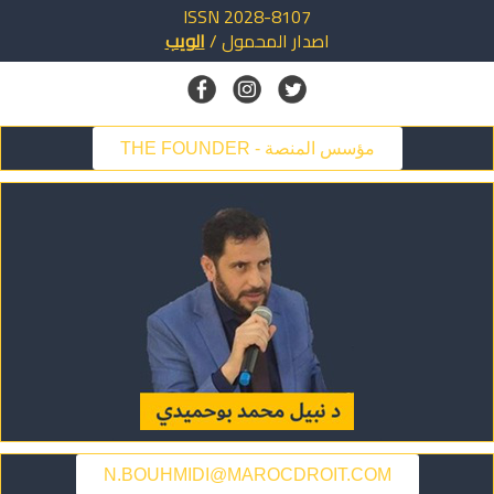
ISSN 2028-8107
اصدار
المحمول
/
الويب
THE FOUNDER - مؤسس المنصة
N.BOUHMIDI@MAROCDROIT.COM