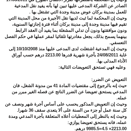
الصادر عن الشركة المدعى عليها تبين لها بأنه يفيد نقل المدعية
للعمل بمدينة بركان عوض مدينة وجدة التي تشتغل بها .
وحيث إن المحكمة لما ثبت لديها نقل الأجيرة من محل المدينة التي
تقيم فيها مدينة وجدة إلى مدينة بركان أثناء فترة إجازتها السنوية،
ودون موافقتها ودون أن تدلي المشغلة بما يفيد أن العقد الرابط
بينهما يسمح بذلك، يجعل مغادرتها تلقائيا لمقر عملها في حكم الفصل
التعسفي.
وحيث إن المدعية اشتغلت لدى المدعى عليها منذ 10/10/2008 إلى
غاية 24/08/2011 بأجرة شهرية قدرها 2213.00 درهم حسب أوراق
الأداء المدلى بها.
وعليه فهي تستحق التعويضات التالية:
التعويض عن الضرر:
حيث إنه بالرجوع إلى مقتضيات المادة 41 من مدونة الشغل، فان
المدعي يستحق تعويضا عن الضرر الناتج عن فصله الغير مبرر من
عمله.
وحيث إن التعويض المذكور يحسب على أساس أجرة شهر ونصف عن
كل سنة عمل أو جزء من السنة على ألا يتعدى سقف 36 شهرا.
وحيث إنه بالنظر إلى المعطيات أعلاه المتعلقة بأجرة المدعي ومدة
عمله، فانه يستحق تعويضا يوازي:
2213.00×
4.5
=
9985.5
درهم.