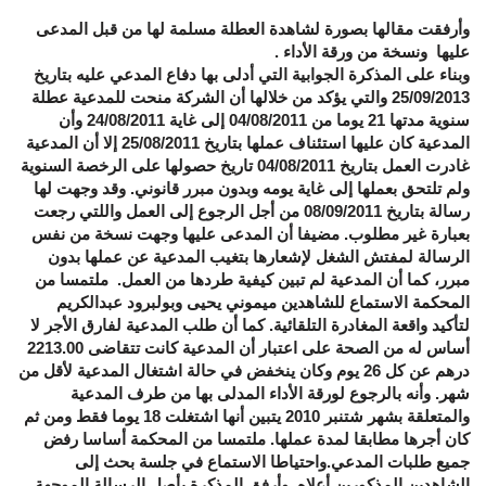
وأرفقت مقالها بصورة لشاهدة العطلة مسلمة لها من قبل المدعى
عليها ونسخة من ورقة الأداء .
وبناء على المذكرة الجوابية التي أدلى بها دفاع المدعي عليه بتاريخ
25/09/2013 والتي يؤكد من خلالها أن الشركة منحت للمدعية عطلة
سنوية مدتها 21 يوما من 04/08/2011 إلى غاية 24/08/2011 وأن
المدعية كان عليها استئناف عملها بتاريخ 25/08/2011 إلا أن المدعية
غادرت العمل بتاريخ 04/08/2011 تاريخ حصولها على الرخصة السنوية
ولم تلتحق بعملها إلى غاية يومه وبدون مبرر قانوني. وقد وجهت لها
رسالة بتاريخ 08/09/2011 من أجل الرجوع إلى العمل واللتي رجعت
بعبارة غير مطلوب. مضيفا أن المدعى عليها وجهت نسخة من نفس
الرسالة لمفتش الشغل لإشعارها بتغيب المدعية عن عملها بدون
مبرر، كما أن المدعية لم تبين كيفية طردها من العمل. ملتمسا من
المحكمة الاستماع للشاهدين ميموني يحيى وبولبرود عبدالكريم
لتأكيد واقعة المغادرة التلقائية. كما أن طلب المدعية لفارق الأجر لا
أساس له من الصحة على اعتبار أن المدعية كانت تتقاضى 2213.00
درهم عن كل 26 يوم وكان ينخفض في حالة اشتغال المدعية لأقل من
شهر. وأنه بالرجوع لورقة الأداء المدلى بها من طرف المدعية
والمتعلقة بشهر شتنبر 2010 يتبين أنها اشتغلت 18 يوما فقط ومن ثم
كان أجرها مطابقا لمدة عملها. ملتمسا من المحكمة أساسا رفض
جميع طلبات المدعي.واحتياطا الاستماع في جلسة بحث إلى
الشاهدين المذكورين أعلاه. وأرفق المذكرة بأصل الرسالة الموجهة