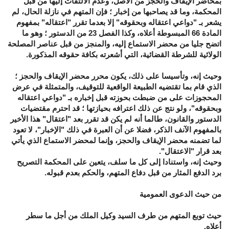
بمحاضر الإيقاف والحجز من الأصل، وعدم الالتفات إليها من قبل
المحكمة، وما قد يصاحبها من إخبار ؛ فإن المتهم في نازلة الحال، لم
يشعر بـ "دواعي اعتقاله وبحقوقه" إلا بعدما تقرر "اعتقاله" بمفهوم
المادة 66 المبسوطة أعلاه، وكذا الفصل 23 من الدستور ؛ وهو ما
اتضح جليا من محضر الاستماع إليه، والمنجز من قبل عناصر المصلحة
الولائية للشرطة القضائية، التي أشعرته بكافة حقوقه المذكورة.
وحيث إنه، وتأسيسا على ذلك، يكون محرر محضر الإيقاف والحجز ؛
الذي قام بما تقتضيه الطبيعة الواقعية للتوقيف، والمتمثلة في عرض
المحجوزات على من ضبطت بحوزته قبل إخباره بـ "دواعي اعتقاله
وبحقوقه"، ولو نتج عن ذلك اعترافه بحيازتها ؛ قد احترم مقتضيات
الدستور والقانون، طالما أنه لم يكن قد تقرر بعد "اعتقال" هذا الأخير
بالمفهوم الآنف الذكر، فضلا عن أن العبرة في ذلك "الإخبار"، لا تعود
لما تضمنه محضر الإيقاف والحجز، وإنما لمحضر الاستماع الذي يأتي
بعد قرار "الاعتقال".
وحيث إنه، واستنادا إلى كل ما سلف، يتعين على المحكمة التصريح
برد الدفع المثار من قبل دفاع المتهم، والحكم بعدم قبوله.
من حيث الدعوى العمومية
حيث توبع المتهم من طرف السيد وكيل الملك من أجل ما سطر
أعلاه.