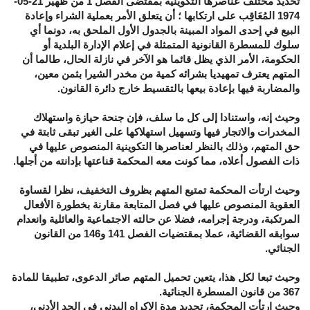
تحديد مختلف عناصرها التكوينية بمقتضى الفصل 1 من ظهير 21-05-
1974 المُعَاقِب على ارتكابها ؛ أن يتعلق الأمر بعملية الشراء وإعادة
البيع في إحدى المواد المبينة بالجدول الأول الملحق به، دونما أي
سلوك للمسطرة القانونية المتمثلة في إعلام الإدارة البلدية أو
الحكومة، الأمر الذي يظل قائما هو الآخر في نازلة الحال، طالما أن
المتهم يعترف تمهيديا بشرائه كمية من مخدر الشيرا بثمن معين،
والمضاربة فيها بإعادة بيعها بالتقسيط خارج دائرة القانون.
وحيث إنه، واستنادا إلى كل ما سلف، فإن جنحة حيازة واستهلاك
المخدرات والاتجار فيها وتسهيل استهلاكها على الغير تبقى ثابتة في
حق المتهم، وذلك بالنظر لعناصرها التكوينية المنصوص عليها في
ذات الفصول أعلاه، مما كونت معه المحكمة قناعتها بإدانته من أجلها.
وحيث ارتأت المحكمة تمتيع المتهم بظروف التخفيف، نظرا لقساوة
العقوبة المنصوص عليها في فصل المتابعة مقارنة بخطورة الأفعال
المرتكبة، ودرجة إجرامه، فضلا عن حالته الاجتماعية والعائلية وانعدام
سوابقه القضائية، عملا بمقتضيات الفصل 141 و146 من القانون
الجنائي.
وحيث تبعا لكل هذا، يتعين تحميل المتهم صائر الدعوى، تطبيقا للمادة
367 من قانون المسطرة الجنائية.
وحيث ارتأت المحكمة، تحديد مدة الإكراه البدني في الحد الأدنى،