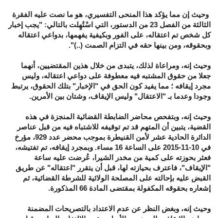
وحيث إن مما يؤكد هذا المنحى التفسيري، هو ما نصت عليه الفقرة
الثالثة من الفصل 23 من الدستور، التي اسْتُهِلت بالتالي: "يجب إخبار
كل شخص تم اعتقاله، على الفور وبكيفية يفهمها، بدواعي اعتقاله
وبحقوقه، ومن بينها حقه في التزام الصمت (..)".
وحيث إنه، ومراعاة لذلك، يتبدى من خلال هذين المقتضيين، أنهما
جعلا من حقوق المشتبه فيه معطوفة على دواعي اعتقاله، وليس
مجرد إيقافه ؛ مما يفيد كون الحق في "الإخبار" بتلك الحقوق، يرتبط
وجودا وعدما بـ "الاعتقال" وليس الإيقاف، وشتان بين الأمرين.
وحيث إنه، وبتفحص محاضر الضابطة القضائية المنجزة في هذه
القضية، يتبين أن المتهم قد تم توقيفه للاشتباه فيه من قبل عناصر
الدائرة الحادية عشر لأمن القنيطرة بموجب محضر عدد 929، مؤرخ
في 10-11-2015 على الساعة 16 مساء. وبمجرد إيقافه، تم تفتيشه،
فعثر بحوزته على كمية من مخدر الشيرا، عُرضت عليه ساعة
"الإيقاف"، فاعترف بحيازته لها، قبل أن يتقرر "اعتقاله" عن طريق
القبض عليه بإحالته على المصلحة الولائية للشرطة القضائية، ثم
إشعاره بحقوقه المكفولة بمقتضى المادة 66 المذكورة.
وحيث إنه، وبغض النظر عن عدم الاعتداد بالتصريحات المضمنة