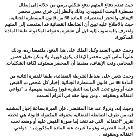
حيث تقدم دفاع المتهم بدفع شكلي يرمي من خلاله إلى إبطال
مسطرة البحث التمهيدي، وذلك بالنظر إلى خرق محرر محضر
الإيقاف والحجز لمقتضيات المادة 66 من قانون المسطرة الجنائية،
حيث بالاطلاع عليه تبين أن الضابطة القضائية قد استمعت إلى المتهم
واعترف بالمنسوب إليه قبل أن تشعره بحقوقه المكفولة طبقا للمادة
المذكورة.
وحيث عقب السيد وكيل الملك على هذا الدفع، ملتمسا رده، وذلك
على أساس كون محضر الإيقاف يكون فوريا، ولا يمكن تخيل حضور
المحامي وقت الإيقاف، مضيفا أن المحضر مستوف لكافة الشكليات.
وحيث يتعين على ضباط الشرطة القضائية، طبقا للفقرة الثانية من
المادة 66 من قانون المسطرة الجنائية، إخبار كل شخص تم القبض
عليه أو وضع تحت الحراسة النظرية فورا وبكيفية يفهمها، بـ "دواعي
اعتقاله وبحقوقه"، ومن بينها حقه في التزام الصمت.
وحيث إنه، ونزولا عند هذا المقتضى، فإن العبرة بساعة إخبار المشتبه
فيه من طرف الضابطة القضائية بحقوقه المكفولة قانونا، هي لحظة
تقرير "اعتقاله" التي قد تتخذ إما صورة القبض عليه أو وضعه تحت
الحراسة النظرية، وهو ما عبرت عنه المادة المذكورة بـ: "دواعي
اعتقاله وبحقوقه".