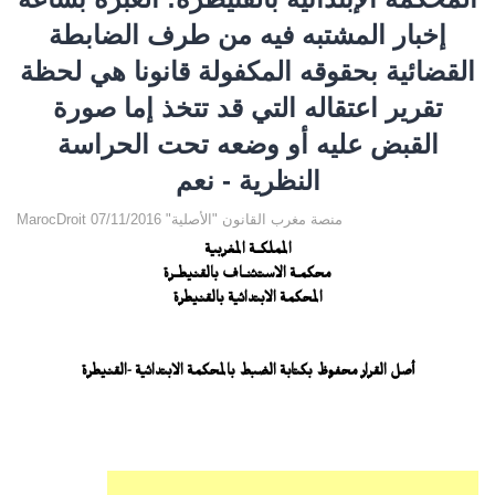
إخبار المشتبه فيه من طرف الضابطة
القضائية بحقوقه المكفولة قانونا هي لحظة
تقرير اعتقاله التي قد تتخذ إما صورة
القبض عليه أو وضعه تحت الحراسة
النظرية - نعم
MarocDroit منصة مغرب القانون "الأصلية" 07/11/2016
المملكــة المغربية
محكمـة الاستئنــاف بالقنيطــرة
المحكمة الابتدائية بالقنيطرة
أصل القرار محفوظ بكتابة الضبط بالمحكمة الابتدائية -القنيطرة