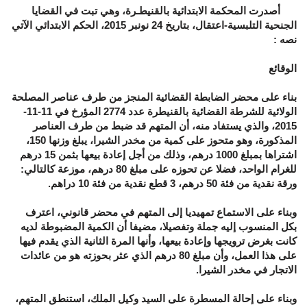
أصدرت المحكمة الابتدائية بالقنيطـرة، وهي تبت في القضايا
الجنحية التلبسية-اعتقال، بتاريخ 24 نونبر 2015، الحكم الابتدائي الآتي
نصه :
الوقائع
بناء على محضر الضابطة القضائية المنجز من طرف عناصر المصلحة
الولائية للشرطة القضائية بالقنيطرة عدد 2774 المؤرخ في 11-11-
2015، والذي يستفاد منه، أن المتهم قد ضبط من طرف العناصر
المذكورة، وهو متحوز على كمية من مخدر الشيرا، يبلغ وزنها 150،
اشتراها بمبلغ 1000 درهم، وذلك من أجل إعادة بيعها بثمن 15 درهم
للغرام الواحد، فضلا عن تحوزه على مبلغ 80 درهم، موزعة كالتالي:
ورقة نقدية من فئة 50 درهم، 3 قطع نقدية من فئة 10 دراهم.
وبناء على الاستماع تمهيديا إلى المتهم في محضر قانوني، اعترف
بكل المنسوب إليه جملة وتفصيلا، مضيفا أن الكمية المضبوطة لديه
كانت بغرض ترويجها وإعادة بيعها، وأنها المرة الثانية الذي يقدم فيها
على هذا العمل، وأن مبلغ 80 درهم الذي عثر بحوزته هو من عائدات
الاتجار في مخدر الشيرا.
وبناء على إحالة المسطرة على السيد وكيل الملك، استنطق المتهم،