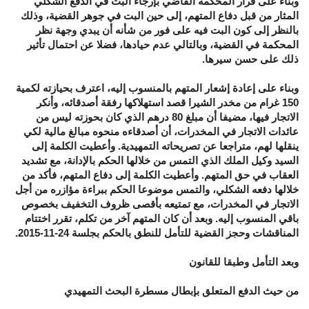
وبناء على قرار المحكمة القاضي بإرجاء البت في الدفع الشكلي
المثار من قبل دفاع المتهم، إلى حين البت في جوهر القضية، وذلك
بالنظر إلى كون البت فيه على فور من شأنه أن يبدي وجهة نظر
المحكمة في القضية، وبالتالي عدم حيادها، فضلا عن احتمال تأثير
ذلك على حسن سيرها.
وبناء على إعادة إشعار المتهم بالمنسوب إليه، اعترف بحيازته لكمية
150 غرام من مخدر الشيرا قصد استهلاكها رفقة أصدقائه، وأنكر
الاتجار فيها، مضيفا أن مبلغ 80 درهم الذي كان بحوزته ليس من
عائدات الاتجار في المخدرات، أن أصدقاءه منحوه مبالغ مالية لكي
ينقلها لهم، متراجعا عن تصريحاته التمهيدية. وأعطيت الكلمة إلى
السيد وكيل الملك الذي التمس من خلالها الحكم بالإدانة، مع تشديد
العقاب في حق المتهم. وأعطيت الكلمة إلى دفاع المتهم، فأكد من
خلالها دفعه الشكلي، والتمس موضوعا الحكم ببراءة مؤازره من أجل
الاتجار في المخدرات، مع تمتيعه بأقصى ظروف التخفيف بخصوص
باقي المنسوب إليه. وبعد أن كان المتهم آخر من تكلم، تقرر اختتام
المناقشات وحجز القضية للتأمل للنطق بالحكم بجلسة 24-11-2015.
وبعد التأمل وطبقا للقانون
من حيث الدفع المتعلق بإبطال مسطرة البحث التمهيدي