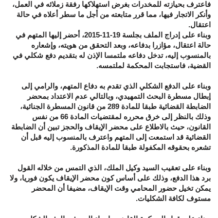
فاعترف بحيازته للمخدرات بغرض استهلاكها رفقة زملائه في العمل،
وأنكر الاتجار فيها، مما قرر متابعته من أجل ما سطر أعلاه في حالة
اعتقال.
وبناء على إدراج الملف بجلسة 19-11-2015، أحضر إليها المتهم في
حالة اعتقال، مؤازرا بدفاعه، وبعد التحقق من هويته، وإشعاره
بالمنسوب إليه، تدخل دفاعه ملتمسا الإذن له بتقديم دفع شكلي في
القضية، فاستجابت المحكمة لملتمسه.
وبناء على الدفع الشكلي الذي تقدم به دفاع المتهم، والرامي إلى
إبطال مسطرة البحث التمهيدي، وبالتالي عدم الاعتداد بمحضر
الضابطة القضائية طبقا للمادة 289 من قانون المسطرة الجنائية،
وذلك بالنظر إلى خرق محرره لمقتضيات المادة 66 من نفس
القانون، حيث بالاطلاع على محضر الإيقاف والحجز تبين أن الضابطة
القضائية قد استمعت إلى المتهم واعترف بالمنسوب إليه قبل أن
تشعره بحقوقه المكفولة طبقا للمادة المذكورة.
وبناء على تعقيب السيد وكيل الملك، الذي التمس من خلاله القول
برد هذا الدفع، وذلك على أساس كون محضر الإيقاف يكون فوريا، ولا
يمكن تخيل حضور المحامي وقت الإيقاف، مضيفا أن المحضر
مستوف لكافة الشكليات.