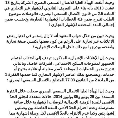
وحيث أبلغت الهيأة العليا للاتصال السمعي البصري الشركة بتاريخ 13
غشت 2013، بأنه بناء على التعريف القانوني للإشهار غير التجاري في
المادة 2.5 من قانون الاتصال السمعي البصري، فالوصلات موضوع
الطلب تندرج ضمن فئة الخطابات الإشهارية التجارية، وتحتسب ضمن
إجمالي المدد المحددة للإشهار التجاري ؛
وحيث تبين من خلال جواب المتعهد أنه لا زال يستمر في اعتبار بعض
الإعلانات غير تجارية على الرغم من كون بعضها يكتسي صبغة تجارية
واضحة، ويدرجها مع ذلك داخل الوصلات الإشهارية ؛
وحيث إن الإعلانات الإشهارية المذكورة تهدف إلى اجتذاب اهتمام
الجمهور لمنتوجات السكن الاجتماعي،
لشركات خاصة،
وبالتالي
تندرج ضمن الخطابات الموظفة لاسم مقاولة أو علامة منتوج أو
خدمات، وتستجمع بذلك عناصر الإشهار التجاري كما حددتها الفقرة 1
من المادة 2 من القانون 77.03 المتعلق بالاتصال السمعي البصري ؛
وحيث إن الهيأة العليا للاتصال السمعي البصري سجلت خلال الفترة
الممتدة بين 29 يونيو و05 يوليوز 2014، حالات متعددة لتجاوز الحدّ
الأقصى للمدة الزمنية الإجمالية للوصلات الإشهارية خلال ساعة
مسترسلة وعدم احترام الحدّ الأدنى للمدة الفاصلة بين وصلتين
إشهاريتين وكذا عدم الالتزام بالحدّ الأقصى لكل وصلة إشهارية مما