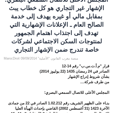
الإشهار غير التجاري هو كل خطاب يبث
بمقابل مالي أو غيره يهدف إلى خدمة
الصالح العام ـ الإعلانات الإشهارية التي
تهدف إلى اجتذاب اهتمام الجمهور
لمنتوجات السكن الاجتماعي لشركات
خاصة تندرج ضمن الإشهار التجاري
MarocDroit منصة مغرب القانون "الأصلية" 09/09/2014
قرار "م.أ.ت.س.ب" رقم
12-14
الصادر في
24
رمضان
1435
(
22
يوليوز
2014
)
بشأن شروط إدراج الإشهار
من طرف شركة....
المجلس الأعلى للاتصال السمعي البصري؛
بنـاء على الظهير الشريف رقم 1.02.212 الصادر في 22 من جمادى
الآخرة 1423 (31 أغسطس 2002) القاضي بإحداث الهيأة العليا