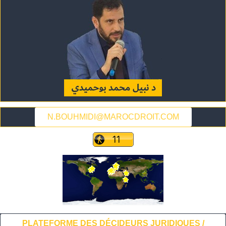
N.BOUHMIDI@MAROCDROIT.COM
PLATEFORME DES DÉCIDEURS JURIDIQUES /