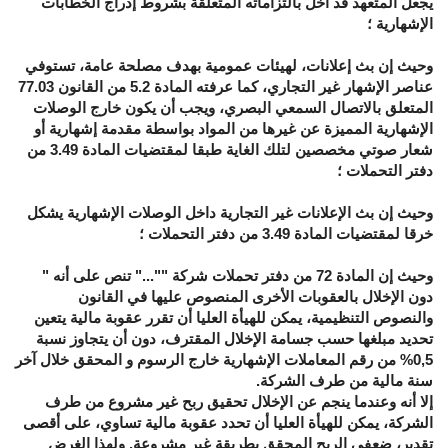
يجعل المتعهد قد أخل بالتزاماته المتعلقة بشروط إدراج الخطابات
الإشهارية ؛
وحيث إن بث إعلانات، لهيئات عمومية بهدف مصلحة عامة، تستوفي
عناصر الإشهار غير التجاري، كما عرفته المادة 5.2 من القانون 77.03
المتعلق بالاتصال السمعي البصري، ويجب أن يكون خارج الوصلات
الإشهارية المميزة عن غيرها من المواد بواسطة مقدمة إشهارية أو
شعار صوتي مخصصين لتلك الغاية طبقا لمقتضيات المادة 3.49 من
دفتر التحملات ؛
وحيث إن بث الإعلانات غير التجارية داخل الوصلات الإشهارية يشكل
خرقا لمقتضيات المادة 3.49 من دفتر التحملات ؛
وحيث إن المادة 72 من دفتر تحملات شركة ""..." تنص على أنه "
دون الإخلال بالعقوبات الأخرى المنصوص عليها في القانون
والنصوص التنظيمية، يمكن للهيأة العليا أن تقرر عقوبة مالية يتعين
تحديد مبلغها حسب جسامة الإخلال المقترف، دون أن يتجاوز نسبة
0,5
%
من رقم المعاملات الإشهارية خارج الرسوم و المحقق خلال آخر
سنة مالية من طرف الشركة.
إلا أنه وعندما ينجم عن الإخلال تحقيق ربح غير مشروع من طرف
الشركة، يمكن للهيأة العليا أن تحدد عقوبة مالية تساوي، على أقصى
تقدير، ضعفي الربح المحقق بطريقة غير مشروعة. ولهذا الغرض