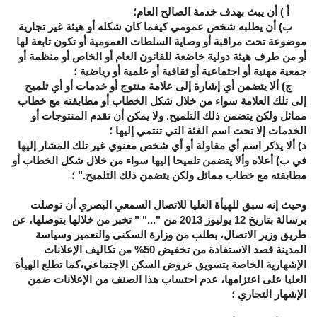
أ )
أن يبث بهدف خدمة الصالح العام؛
ب)
أن يطلبه
شخص عمومي
كيفما كان شكله أو هيئة غير تجارية
موضوعة تحت مراقبة أو وصاية السلطات العمومية أو تكون تابعة لها
أو من طرف هيئة دولية خاضعة للقانون العام أو الخاص أو منظمة أو
جمعية مهنية أو اجتماعية أو ثقافية أو علمية أو رياضية ؛
ج)
ألا يتضمن أي إشارة إلى علامة منتوج أو خدمات
أو أي تلميح
إلى تلك العلامة سواء من خلال شكل الخطاب أو مطابقته مع خطاب
مماثل ولكن يتضمن ذلك التلميح. ولا يمكن أن تقدم المنتوجات أو
الخدمات إلا تحت اسم الفئة التي تنتمي إليها ؛
د)
ألا يذكر اسم أي مقاولة أو أي شخص معنوي غير تلك المشار إليها
في ب)
أعلاه وألا يتضمن تلميحا إليها سواء من خلال شكل الخطاب أو
مطابقته مع خطاب مماثل ولكن يتضمن ذلك التلميح
.
" ؛
وحيث إنه سبق للهيأة العليا للاتصال السمعي البصري أن توصلت
برسالة بتاريخ 12 يوليوز 2013 من "..." " تخبر من خلالها بتوصلها، عن
طريق وزير الاتصال، بطلب من وزارة السكنى والتعمير وسياسة
المدينة قصد الاستفادة من تخفيض 50
%
من تكاليف الإعلانات
الإشهارية الخاصة بتسويق عروض السكن الاجتماعي،كما تطلع الهيأة
العليا على اعتزامها، عدم احتساب هذا الصنف من الإعلانات ضمن
الإشهار التجاري ؛