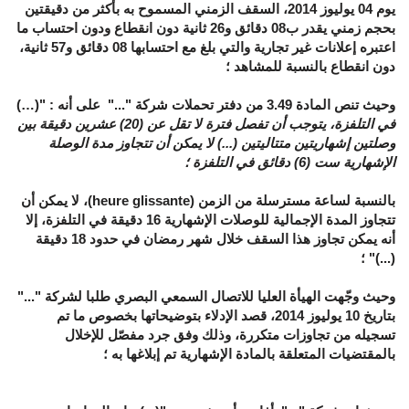
يوم 04 يوليوز 2014، السقف الزمني المسموح به بأكثر من دقيقتين
بحجم زمني يقدر ب08 دقائق و26 ثانية دون انقطاع ودون احتساب ما
اعتبره إعلانات غير تجارية والتي بلغ مع احتسابها 08 دقائق و57 ثانية،
دون انقطاع بالنسبة للمشاهد ؛
وحيث تنص المادة 3.49 من دفتر تحملات شركة "..." على أنه : "(
…
)
في التلفزة، يتوجب أن تفصل فترة لا تقل عن (20) عشرين دقيقة بين
وصلتين إشهاريتين متتاليتين (...) لا يمكن أن تتجاوز مدة الوصلة
الإشهارية ست (6) دقائق في التلفزة ؛
بالنسبة لساعة مسترسلة من الزمن (
heure glissante
)، لا يمكن أن
تتجاوز المدة الإجمالية للوصلات الإشهارية
16
دقيقة في التلفزة، إلا
أنه يمكن تجاوز هذا السقف خلال شهر رمضان في حدود
18
دقيقة
(...)" ؛
وحيث وجّهت الهيأة العليا للاتصال السمعي البصري طلبا لشركة "..."
بتاريخ 10 يوليوز 2014، قصد الإدلاء بتوضيحاتها بخصوص ما تم
تسجيله من تجاوزات متكررة، وذلك وفق جرد مفصّل للإخلال
بالمقتضيات المتعلقة بالمادة الإشهارية تم إبلاغها به ؛