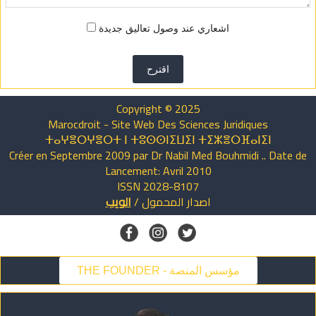
اشعاري عند وصول تعاليق جديدة
اقترح
Copyright © 2025
Marocdroit - Site Web Des Sciences Juridiques
ⵜⴰⵖⴻⵔⵖⴻⵔⵜ ⵏ ⵜⵓⵙⵙⵏⵉⵡⵉⵏ ⵜⵉⵣⴻⵔⴼⴰⵏⵉⵏ
Créer en Septembre 2009 par Dr Nabil Med Bouhmidi .. Date de
Lancement: Avril 2010
ISSN 2028-8107
اصدار
المحمول
/
الويب
THE FOUNDER - مؤسس المنصة