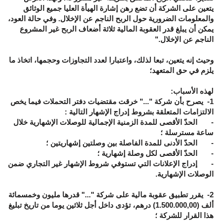
يتعين على الشركة أن تضع رهن إشارة الهيأة العليا جميع الوثائق
والمعلومات الضرورية حول الربح الناجم عن الإخلال. وفي حالة العود،
يمكن أن يبلغ قدر العقوبة المالية ثلاثة أضعاف الربح غير المشروع
الناجم عن الإخلال."
وحيث إنه يتعين، تبعا لذلك، واعتبارا لعدد التجاوزات وحجمها، اتخاذ ما
يلزم في حق المتعهد؛
لهذه الأسباب:
1-
يصرح بأن شركة "..." خرقت مقتضيات دفتر التحملات فيما يخص
الالتزامات المتعلقة بشروط إدراج الإشهار التالية :
- الحدّ الأقصى للمدة الزمنية الإجمالية للوصلات الإشهارية خلال
ساعة مسترسلة ؛
- الحدّ الأدنى للمدة الفاصلة بين وصلتين إشهاريتين ؛
- الحدّ الأقصى لكل وصلة إشهارية ؛
- إدراج الإعلانات التي تستوفي شروط الإشهار غير التجاري ضمن
الوصلات الإشهارية.
2-
يقرر تطبيق عقوبة مالية على شركة "..." قدرها مليون وخمسمائة
ألف (
1.500.000,00
) درهم، تؤدى داخل أجل ثلاثين يوما من تاريخ تبليغ
هذا القرار للشركة ؛