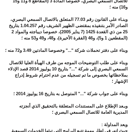
للاتصال السمعي البصري، خصوصا المادة 3 (المقاطع 8 و11 و15
و16) منه ؛
وبنـاء على القانون رقم 77.03 المتعلق بالاتصال السمعي البصري،
الصادر الأمر بتنفيذه بمقتضى الظهير الشريف رقم 1.04.257 بتاريخ
25 من ذي القعدة 1425 (7 يناير 2005)، خصوصا ديباجته والمواد 2
(المقطعين 1 و5)، و46 (الفقرة الأخيرة)، و48، و49 و53 منه ؛
وبناء على دفتر تحملات شركة "..." وخصوصا المادتين 3.49 و72 منه ؛
وبناء على طلب التوضيحات الموجه من طرف الهيأة العليا للاتصال
السمعي البصري إلى شركة "..." بتاريخ 10 يوليوز 2014 قصد الإدلاء
بملاحظاتها بخصوص ما تم تسجيله من عدم احترام شروط إدراج
الإشهار ؛
وبناء على جواب شركة "..." المتوصل به بتاريخ 16 يوليوز 2014 ؛
وبـعد الإطلاع على المستندات المتعلقة بالتحقيق الذي أنجزته
المديرية العامة للاتصال السمعي البصري ؛
وبعد المداولة :
حيث إنه، في إطار مهمة تتبع البرامج التي تبثها الخدمات السمعية