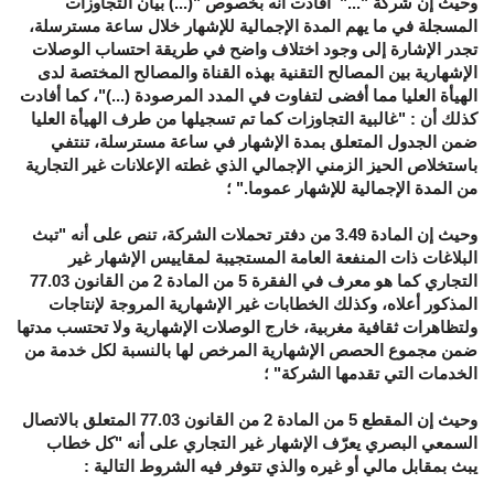
وحيث إن شركة "..." أفادت أنه بخصوص "(...) بيان التجاوزات
المسجلة في ما يهم المدة الإجمالية للإشهار خلال ساعة مسترسلة،
تجدر الإشارة إلى وجود اختلاف واضح في طريقة احتساب الوصلات
الإشهارية بين المصالح التقنية بهذه القناة والمصالح المختصة لدى
الهيأة العليا مما أفضى لتفاوت في المدد المرصودة (...)"، كما أفادت
كذلك أن : "غالبية التجاوزات كما تم تسجيلها من طرف الهيأة العليا
ضمن الجدول المتعلق بمدة الإشهار في ساعة مسترسلة، تنتفي
باستخلاص الحيز الزمني الإجمالي الذي غطته الإعلانات غير التجارية
من المدة الإجمالية للإشهار عموما." ؛
وحيث إن المادة 3.49 من دفتر تحملات الشركة، تنص على أنه "تبث
البلاغات ذات المنفعة العامة المستجيبة لمقاييس الإشهار غير
التجاري كما هو معرف في الفقرة 5 من المادة 2 من القانون 77.03
المذكور أعلاه، وكذلك الخطابات غير الإشهارية المروجة لإنتاجات
ولتظاهرات ثقافية مغربية، خارج الوصلات الإشهارية ولا تحتسب مدتها
ضمن مجموع الحصص الإشهارية المرخص لها بالنسبة لكل خدمة من
الخدمات التي تقدمها الشركة" ؛
وحيث إن المقطع 5 من المادة 2 من القانون 77.03 المتعلق بالاتصال
السمعي البصري يعرّف الإشهار غير التجاري على أنه "كل خطاب
يبث بمقابل مالي أو غيره والذي تتوفر فيه الشروط التالية :