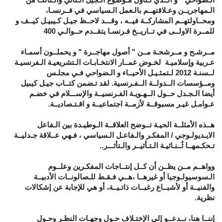
الـمهاجريــن وعـلاقتهــم بالـعمل الـسياسي في فــرنسـا،
ومحــاولتهــم المشاركــة فيــه ، وقـــد لاحــظ جيـل كـيبيـل كيــف و
للمــرة الاولــى في تــاريــخ فـرنسـا يتقــدم حــوالـي 400
مــرشـح و مــرشحـة مــن " أصول مهاجــرة " و يحملــون أسمـاء
عـربية وإسلاميـة لخـوض غمــار الانتخـابـات الـتشريعيـة الـفرنسيـة
لــسنـة 2012 لـتمثـيـل الأحيــاء و الـضواحي فـي مجلـس
ومــؤسسات الــدولــة الــفـرنسية. لقد تـضمن كتــاب جيـل كيبيل
أيضا الـجـدل حــول الــهـويـة الفـرنسيــة والإســـلام في خضـم
عـوامـل غيـر مسبوقــة لأزمــة اجتماعيــة و اقـتـصاديــة.
هــذه الأمثلــة الحيـة تــوضح العلاقــة الـوطيـدة بين الـفاعل
الايـديولـوجي / المفكـر والـفاعـل الـسياسي ، فـهي عــلاقة جـدليــة
تـحكـمهــا ثُــنـائيـة الـتـأثيــر والـتأثـــر..
وواهــم مــن يظــن أن كــل إنتــاجات المفكـرين وعلــوم
الـسوسيولـوجيا أو غيرهــا ،هــي فـقـط للـصالونــات الأدبيــة
والفنيــة أو لأشبــاع رغبــات ذاتـيــة، أو هي للإجابة عن إشكالات
نظرية.
إننــا هنا، نــدعــو إلى الإختـلاف حـول وجهـات النظـر وحـول