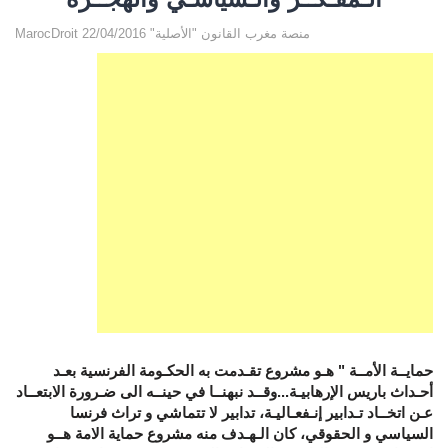
MarocDroit منصة مغرب القانون "الأصلية" 22/04/2016
حمايــة الأمــة " هـو مشروع تقـدمت به الحكـومة الفرنسية بعـد
أحـداث باريس الإرهابيـة...وقــد نبهنــا في حينــه الى ضـرورة الابتعــاد
عـن اتخــاد تـدابير إنـفعـاليـة، تدابير لا تتماشي و تراث فرنسا
السياسي و الحقوقي، كان الـهـدف منه مشروع حماية الامة هــو