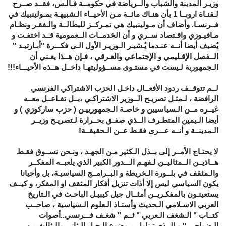
وزيـر المدينة والشباب والــرياضة في حكومــة فـالـس، فقــد صــرح
لـقنـاة اروبــا 1 بأن هنـاك مائــة مـن الأحيــاء الـشبيهـة بمـولينبيك في
فــرنسـا. وأضاف أن مـولينبيك هي تمـركــز للبطالــة والـفقـر ونظـام
مـافيـوزي واقـتصاد ســري و أن الخدمــات الــعمومية قــد اختفـت و
يُضيف أيضا أنــه عنـدما يُـشيـر الـوزيـر الأول الـى فكـــرة "أبـارتيـد "
الــفصل الإقـليمي و الإجتماعي والعـرقي ، فـإن هــذا يعـني أن
الـجمهورية لـيست في مستـوى مســؤوليتهـا داخــل هــذه الأحيـــاء!!!
لــم تتوقــف ردود الأفعــال داخـل الحزب الاشتراكي الفرنسي
الرافضة ، لـمثـل تصريـح الــوزير الاشتراكـي ،بــل تفـاعــل معــه
غيــره مــن الـسياسيين و خاصـة الـجمهورييـن ( حزب ساركوزي ) و
أيضا الـيمين المتطـرف الــذي صفـق بحــرارة لـتصريـح وزيــر
الـمدينــة و أنــه عـــرى فقـط عــن الـحقيقــة!
لا يحتـاج الأمــر إلى بــذل الـكثير مـن الجهـد ، ونـحن نســوق فقـط
هــاذيــن الــمثاليــن لـفهـم الـــدور الكبير الذي يلعبــه المفكــر
والـمثقف في بلــورة الـخريطة و البــرامــج السياسيـة، بل وأحيانا
يكون السياسي ليس إلا أذات تنزيل أفكار المثقف او المفكر، و كيــف
يستعينـون بالمفكـريــن أمثــال جيل كيبيـل الباحـث في الـتاريخ
العربي الاسـلامي الـحديث وأستـاذ الـعلوم الـسياسية ، صاحــب
كتــاب " الـشغف الـعربي " ثــم " شغـف فـــرنسي..أصوات
الـضواحي " و الــذي تـناول مـوضوع الـجيل الـثاني والـثالث من