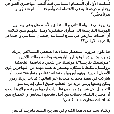
كتــابــه الأول أن الــنظـام الـسياسي قــد أقـصى مهاجــري الضواحي
وجعلهـم درجة ثانية في الاهتمامـات وأصبحنــا أمــام شعبيْـن و
ببـرنامجيْـن؟
وهـل يعنـي قـــوله الـثاني و الـمتعلـق بالأمــة ،هل يعني وصــول
الـهويــة الـفرنسية الى مــأزق حـقيقـي؟ وهــل نـفهــم مــن كــلامه
أن أحــداث بــاريس هي نتــاج لـسياسة إحتقــان سيـاسي و اجتماعي
بالـدرجة الاولــى؟؟
هنا يكون ضروريا استحضار مقــالات الصحفي الـمشاكس إيـريك
زمـور، بجــريـدة لـوفيغـارو الباريسية، وخاصة مقالته الاخيرة
"مـولينبيـك بفرنسـا"،( مولنبيك حي شعبي بالعاصمة البلجيكية
بروكسيل، مكتظ بالسكان، وتستقر به نسبة مهمة من المهاجرين ذوي
الأصول العربية، ويتهم أوروبيا باحتضانه "عناصر متطرفة" نفذت أو
شاركت في تنفيذ هجمات متعددة عبر العالم. ) كتابات إيريك زمور
يمكن وصفها برمي مزيد من الحطب فــوق النـار، إنه يــدعــو
للتعامــل بكل قســوة و بــدون نظــارات ايـديولوجيـة مـع الإرهـاب ، و
أن مجــرد الـقيـام بحملات من أجـل تشجيـع الـتعايش و الاندمـاج بيـن
ثقــافــات متعارضـة لا تـكـفـي!
ونكــاد نجـد صدى هـذا الكـلام في تصريـح الـسيد بـاتريـك كـانيير،