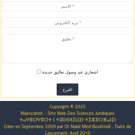
اشعاري عند وصول تعاليق جديدة
اقترح
Copyright © 2025
Marocdroit - Site Web Des Sciences Juridiques
ⵜⴰⵖⴻⵔⵖⴻⵔⵜ ⵏ ⵜⵓⵙⵙⵏⵉⵡⵉⵏ ⵜⵉⵣⴻⵔⴼⴰⵏⵉⵏ
Créer en Septembre 2009 par Dr Nabil Med Bouhmidi .. Date de
Lancement: Avril 2010