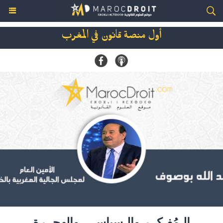
أول منصة قانون في المغرب
الـمُفـكــر والـسياسـي والهجــرة