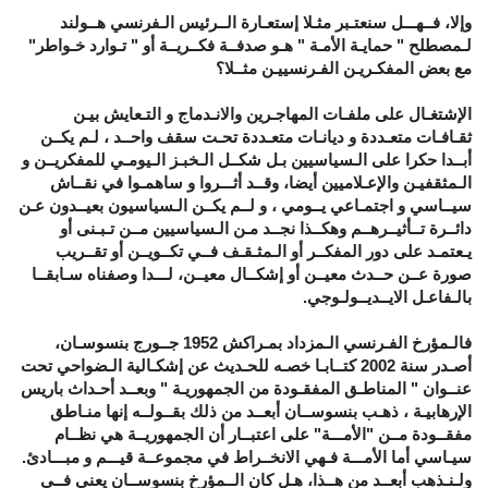
وإلا، فــهـــل سنعتـبر مثـلا إستعـارة الــرئيس الـفرنسي هــولند
لـمصطلح " حمايـة الأمـة " هـو صدفــة فكــريــة أو " تـوارد خـواطر"
مع بعض المفكـريـن الفـرنسييـن مثــلا؟
الإشتغـال على ملفـات المهاجـرين والانـدماج و التـعايش بيـن
ثقـافـات متعـددة و ديانـات متعـددة تحـت سقف واحــد ، لـم يكــن
أبــدا حكرا على الـسياسيين بـل شكــل الـخبـز الـيومـي للمفكريــن و
الـمثقفيـن والإعـلاميين أيضا، وقــد أثـــروا و ساهمـوا في نقــاش
سيــاسي و اجتمـاعي يــومي ، و لــم يكــن الـسياسيون بعيــدون عـن
دائــرة تــأثيــرهــم وهكــذا نجــد مـن الـسياسيين مــن تـبـنى أو
يـعتمـد على دور المفكــر أو الـمثـقـف فــي تكــويــن أو تقــريب
صورة عــن حــدث معيــن أو إشكــال معيــن، لـــدا وصفناه سـابقــا
بالـفاعـل الايــديــولـوجي.
فالـمؤرخ الفـرنسي الـمزداد بمـراكش 1952 جــورج بنسوسـان،
أصـدر سنة 2002 كتــابـا خصـه للحـديث عن إشكـالية الـضواحي تحت
عنــوان " المناطـق المفقـودة من الجمهوريـة " وبعــد أحـداث باريس
الإرهابيـة ، ذهـب بنسوســان أبعــد من ذلك بقــولــه إنها منـاطق
مفقــودة مــن "الأمـــة" على اعتبــار أن الجمهوريــة هي نظــام
سيـاسي أما الأمـــة فـهي الانخــراط في مجموعــة قيـــم و مبـــادئ.
ولـنـذهب أبعــد من هــذا، هـل كان الــمؤرخ بنسوســان يعني فــي