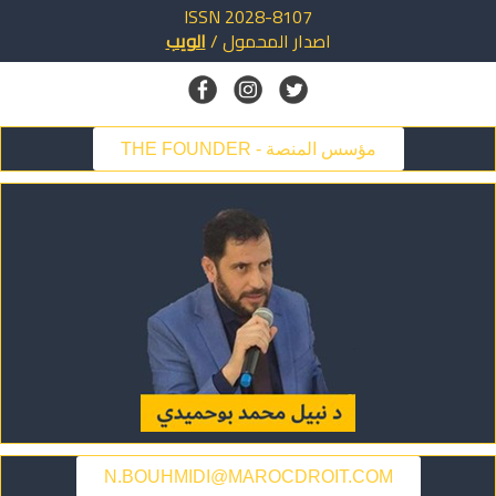
ISSN 2028-8107
اصدار
المحمول
/
الويب
THE FOUNDER - مؤسس المنصة
N.BOUHMIDI@MAROCDROIT.COM