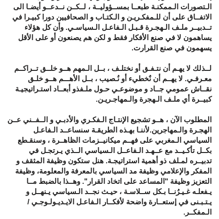
الـتصورات الـممكنـة طبعــا بمســؤوليــة ، لــكــن نــدعــو أيضـا الى
الاتفــاق على أن للـمفكـريـن و الـكتـاب و الصحافيين دورا كبيـرا في
تــدبيــر ملـف الـهجـرة قـبـل الـفاعـل الـسياسـي. وأن كل هؤلاء
يساهمون لا في صنع الأفكار فقط و لكن هم يصنعون أو على الأقل
يسهمون في صنع القرارت.
لــذلك لا يهـم أن نتـفـق أو نختلـف ، بــل الـمهم هــو خلــق تــراكــم
معـرفـي. لا يهــم أن نٌخطيء أو نُـصيب ، بــل الأهـــم هــو خلـق
نقــاش عمومي جــاد و موضوعـي حـول ملـفذو أبعــاد استـراتيجيـة
كبيــرة أي ملـف الـهجرة والـمهاجـريـن.
المطلوب الآن ، هــو تشجيع الإنتـاج الـفكـري والأدبـي و الــفــني عــن
الهجـرة والـمهاجرين.لأننـا بهـذه الطريقـة سنساعــد الـفاعـل
السياسي الـمغربي على فهــم ميكانيــزمات الظاهــرة ، وسنقـطع
بكــل تأكـيــد مع عــهـد الـفاعــل الـسياسي الــذي يـرتجـل في
تدبيــره لمـلف ذو أهمية استراتيجـة. هنل ستكون وظيفة المثقف و
المفكر والإعلامي وظيفة مد السياسي بالمعرفة والمعلومة، وظيفة
التعزيز وظيفة "المساعد على اتخاد القرار". وهــذا بالضبط مــا
يـفعلـه غـيـرُنــا بـكل ســلاسـة ، حيـث نجــد الـسياسي يـنهــل و
يـتـبـنى في إستعــارة واضحة لأفكــار الـفاعـل الايـديـولـوجـي /
الـمفكــر.