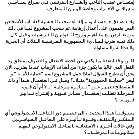
إمتصـاص غضـب الناخب والشــارع الـفرنسي فـي صـراع سيــاسـي
مـع باقــي الاحــزاب وخاصة اليميـن الـمتطرف.
وقــد صـدق حــدسنـا، وتـم إلغــاء سحب الـجنسية كعقــاب للأشخاص
الذين يقدمون على أعمال إرهابية .تم سحب المشروع لمــا في ذلك
مـن تعــارض مع مفـاهيـم و روح الــقوانيـن الـفـرنسية ، و قبـل كـل
ذلك فيــه ضرب لـمباديء الـجمهوريـة الـفـرنسيـة الــثلاث أي الحـرية
والـعدالــة والـمساواة.
لكــن و قد ابتعدنا بما يكفي عن لحظة الانفعال و التصرف بمنطق رد
الفعل الذي غالبا ما يكون جزءا من أهداف الإرهاب عندما يضرب، الان
يحق أن نطرح السؤال لماذا حمل المشروع اسم "حماية الأمــة " و
ليس "حمايــة الجمهورية" مثــلا..؟ وهــل فـي استعمـال هــذا أو ذاك
الـمصطلح تـعبـيـر عــن " نــرفــزة مـرحليـة "...؟ أم أن قــوة
الـمرحلـة تتطلـب إستعــمال معـاني قــويـة و إقـتـراح تــدابيـر
قــويــة...؟
يـسـوقـنــا هــذا الـحديث ، الى تـقيـيـم دور الـفاعـل الايــديولـوجي أي
الـمفكــر والـمثقـف وقـــوة تــأثيــره على الـفاعــل الـسياسي.بل
وفي حالات أخــرى ، الاستعانــة بالفـاعـل الايـديولـوجي لـفهـم
مبكانيـزمـات الـمرحلــة...؟