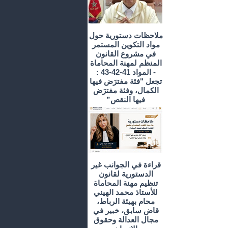
ملاحظات دستورية حول
مواد التكوين المستمر
في مشروع القانون
المنظم لمهنة المحاماة
- المواد 41-42-43 :
تجعل "فئة مفترَض فيها
الكمال، وفئة مفترَض
فيها النقص”
قراءة في الجوانب غير
الدستورية لقانون
تنظيم مهنة المحاماة
للأستاذ محمد الهيني
محام بهيئة الرباط،
قاض سابق، خبير في
مجال العدالة وحقوق