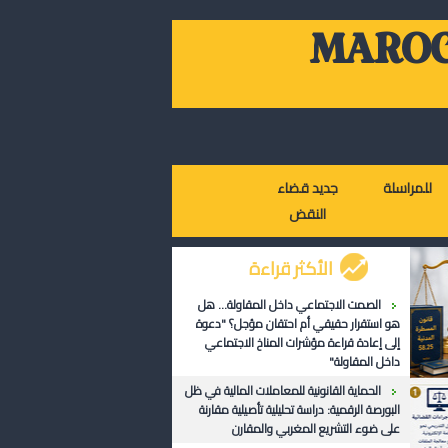
MAROC
للمراسلة
جديد قضاء
النقض
الأكثر قراءة
الصمت الاجتماعي داخل المقاولة... هل
هو استقرار حقيقي أم احتقان مؤجل؟ "دعوة
إلى إعادة قراءة مؤشرات المناخ الاجتماعي
داخل المقاولة"
الحماية القانونية للمعاملات المالية في ظل
البورصة الرقمية: دراسة تحليلية تأصيلية مقارنة
على ضوء التشريع المغربي والمقارن