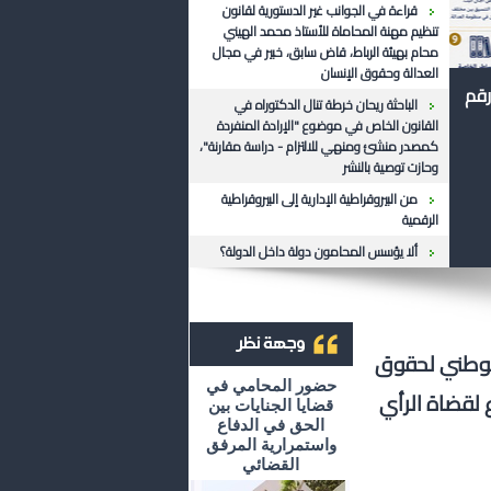
قراءة في الجوانب غير الدستورية لقانون
تنظيم مهنة المحاماة للأستاذ محمد الهيني
محام بهيئة الرباط، قاض سابق، خبير في مجال
العدالة وحقوق الإنسان
رقم
الباحثة ريحان خرطة تنال الدكتوراه في
القانون الخاص في موضوع "الإرادة المنفردة
كمصدر منشئ ومنهي للالتزام - دراسة مقارنة"،
وحازت توصية بالنشر
من البيروقراطية الإدارية إلى البيروقراطية
الرقمية
ألا يؤسس المحامون دولة داخل الدولة؟
الوطني لحقوق
أرشيف وجهة نظر
حضور المحامي في
 لقضاة الرأي
قضايا الجنايات بين
الحق في الدفاع
واستمرارية المرفق
القضائي