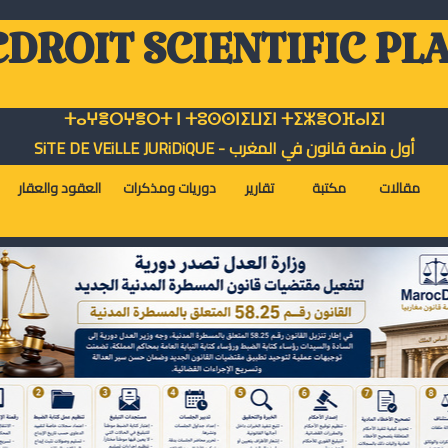
DROIT SCIENTIFIC PL
ⵜⴰⵖⴻⵔⵖⴻⵔⵜ ⵏ ⵜⵓⵙⵙⵏⵉⵡⵉⵏ ⵜⵉⵣⴻⵔⴼⴰⵏⵉⵏ
أول منصة قانون في المغرب - SiTE DE VEiLLE JURiDiQUE
مقالات
مكتبة
تقارير
دوريات ومذكرات
العقود والعقار