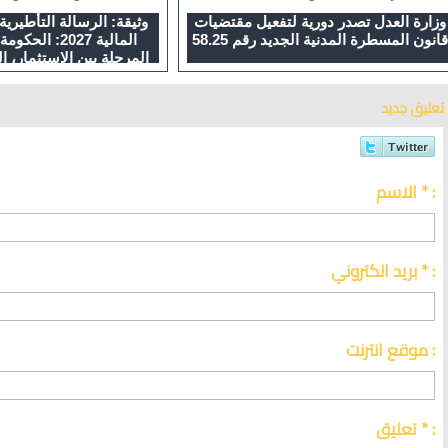
وزارة العدل تصدر دورية لتفعيل مقتضيات
وثيقة: الرسالة التأطيري
قانون المسطرة المدنية الجديد رقم 58.25
المالية 2027: ا
المرحلة بين الاستثمار، ال
والإصلاحات اله
تعليق جديد
الاسم * :
بريد الكتروني * :
موقع انترنت :
تعليق * :