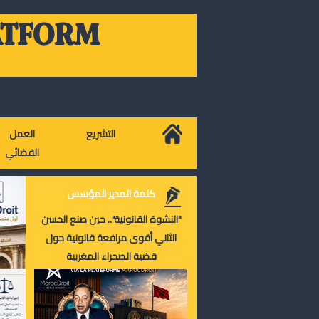
ATFORM
التشريع
العمل
القضائي
كلمة المدير المؤسس
"النشوة القانونية".. حين صنع الحسن
الثاني أقوى مرافعة قانونية حول
قضية الصحراء المغربية