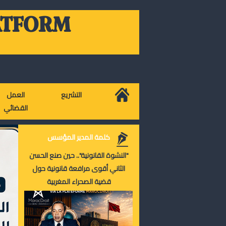
ATFORM
التشريع
العمل
القضائي
كلمة المدير المؤسس
"النشوة القانونية".. حين صنع الحسن
الثاني أقوى مرافعة قانونية حول
قضية الصحراء المغربية