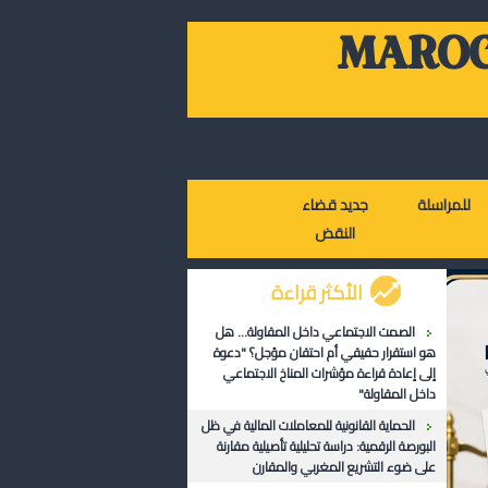
MAROC
للمراسلة
جديد قضاء
النقض
الأكثر قراءة
الصمت الاجتماعي داخل المقاولة... هل
هو استقرار حقيقي أم احتقان مؤجل؟ "دعوة
إلى إعادة قراءة مؤشرات المناخ الاجتماعي
داخل المقاولة"
الحماية القانونية للمعاملات المالية في ظل
البورصة الرقمية: دراسة تحليلية تأصيلية مقارنة
على ضوء التشريع المغربي والمقارن