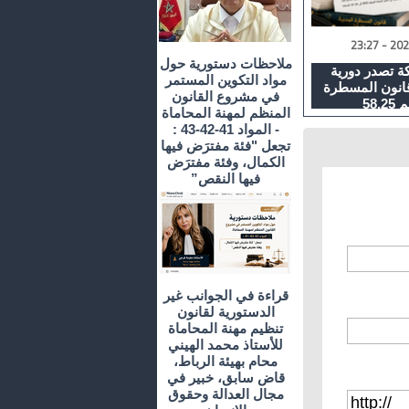
ملاحظات دستورية حول
كة تصدر دورية
مواد التكوين المستمر
قانون المسطرة
في مشروع القانون
58.
المنظم لمهنة المحاماة
- المواد 41-42-43 :
تجعل "فئة مفترَض فيها
الكمال، وفئة مفترَض
فيها النقص”
قراءة في الجوانب غير
الدستورية لقانون
تنظيم مهنة المحاماة
للأستاذ محمد الهيني
محام بهيئة الرباط،
قاض سابق، خبير في
مجال العدالة وحقوق