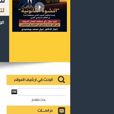
الو
بحث متقدم