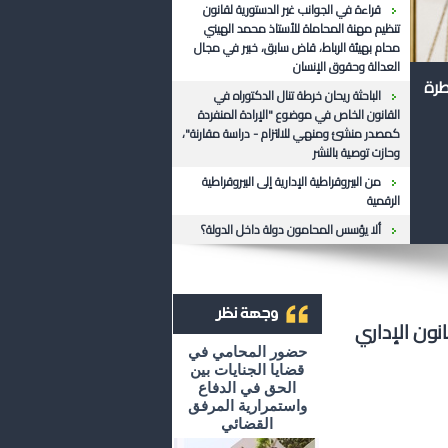
قراءة في الجوانب غير الدستورية لقانون
تنظيم مهنة المحاماة للأستاذ محمد الهيني
محام بهيئة الرباط، قاض سابق، خبير في مجال
العدالة وحقوق الإنسان
طرة
الباحثة ريحان خرطة تنال الدكتوراه في
القانون الخاص في موضوع "الإرادة المنفردة
كمصدر منشئ ومنهي للالتزام - دراسة مقارنة"،
وحازت توصية بالنشر
من البيروقراطية الإدارية إلى البيروقراطية
الرقمية
ألا يؤسس المحامون دولة داخل الدولة؟
نون الإداري
أرشيف وجهة نظر
حضور المحامي في
قضايا الجنايات بين
الحق في الدفاع
واستمرارية المرفق
القضائي