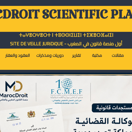
DROIT SCIENTIFIC PL
ⵜⴰⵖⴻⵔⵖⴻⵔⵜ ⵏ ⵜⵓⵙⵙⵏⵉⵡⵉⵏ ⵜⵉⵣⴻⵔⴼⴰⵏⵉⵏ
أول منصة قانون في المغرب - SiTE DE VEiLLE JURiDiQUE
مقالات
مكتبة
تقارير
دوريات ومذكرات
العقود والعقار