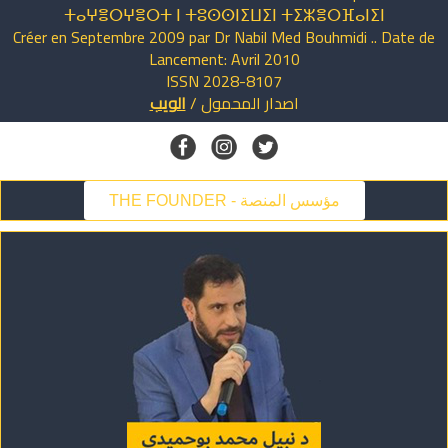
ⵜⴰⵖⴻⵔⵖⴻⵔⵜ ⵏ ⵜⵓⵙⵙⵏⵉⵡⵉⵏ ⵜⵉⵣⴻⵔⴼⴰⵏⵉⵏ
Créer en Septembre 2009 par Dr Nabil Med Bouhmidi .. Date de
Lancement: Avril 2010
ISSN 2028-8107
اصدار
المحمول
/
الويب
THE FOUNDER - مؤسس المنصة