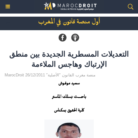
أول منصة قانون في المغرب
التعديلات المسطرية الجديدة بين منطق
الإرتباك وهاجس الملاءمة
MarocDroit منصة مغرب القانون "الأصلية" 26/12/2011
سعيد موقـوش
باحـــــث بسلك الماستر
كلية الحقوق بمكناس