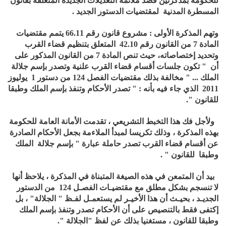
للحكومة بمذكرتين قصد ملائمة التعديلات الجديدة المتعلقة بقانون
المسطرة المدنية لمقتضيات الدستور الجديد .
وتهم المذكرة الأولى : مشروع قانون رقم 66.11 يتمم مقتضيات
المادة 7 من القانون رقم 42.10 المتعلق بتنظيم قضاء القرب
وتحديد إختصاصاته، حيث تنص المادة 7 من القانون المذكور على
أن " تكون جلسات أقسام قضاء القرب علنية وتصدر بإسم جلالة
الملك ... " مخالفة بذلك مقتضيات الفصل 124 من دستور 1 يوليوز
2011 الذي جاء فيه بأنه : " تصدر الأحكام وتنفذ بإسم الملك وطبقا
للقانون ".
ولأجل فك هذا التخبط التشريعي ، تقدمت الأمانة العامة للحكومة
بهذه المذكرة ، وذلك تكريسا لمبدأ الملاءمة بجعل الأحكام الصادرة
عن أقسام قضاء القرب تصدر حاملة عبارة " بإسم جلالة الملك
وطبقا للقانون " .
بيد أن المتمعن في هذه الصيغة المتبناة في المذكرة ، يلاحظ أنها
لا تنسجم بشكل مطلق مع مقتضيـات الفصـل 124 من الدستور
الجديـد ، بحيـث أن هذا الأخيـر لم يستعمـل لفـظ " الجلالة" ، بل
إكتفى فقط بالتنصيص على أن الأحكام تصدر وتنفذ بإسم الملك
وطبقا للقانون ، مستغنيا بذلك عن لفظ "الجلالة ".