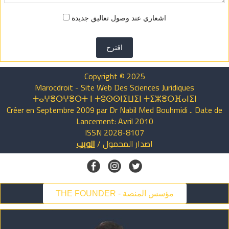
اشعاري عند وصول تعاليق جديدة
اقترح
Copyright © 2025
Marocdroit - Site Web Des Sciences Juridiques
ⵜⴰⵖⴻⵔⵖⴻⵔⵜ ⵏ ⵜⵓⵙⵙⵏⵉⵡⵉⵏ ⵜⵉⵣⴻⵔⴼⴰⵏⵉⵏ
Créer en Septembre 2009 par Dr Nabil Med Bouhmidi .. Date de
Lancement: Avril 2010
ISSN 2028-8107
اصدار
المحمول
/
الويب
THE FOUNDER - مؤسس المنصة