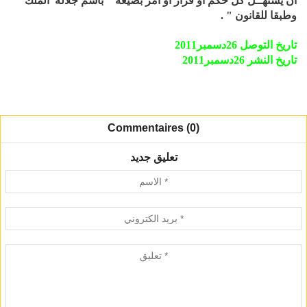
أن يستهــل كل حكم أو قرار أو أمر بصيغة " باسم جلالة الملك
وطبقا للقانون " .
تاريخ التوصل 26دسمبر2011
تاريخ النشر 26دسمبر2011
Commentaires (0)
تعليق جديد