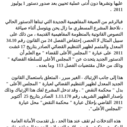
عليها ونشرها دون أدنى عملية تحيين بعد صدور دستور 1 يوليوز
2011 .
فبالرغم من الصيغة المفاهيمية الجديدة التي تبناها الدستور الحالي
، نلاحظ المشرع المسطري ما زال يحن ويتوسل أثناء صياغة
النصوص القانونية بالمنظومة المفاهيمية القديمة ، من ذلك على
سبيل المثال لا الحصر، إحتفاض الفصل 24 من القانون رقم 34.10
المعدل والمتمم لظهير التنظيم القضائي الصادر بتاريخ 17 غشت
2011 على عبارة " المجلس الأعلى للقضاء " مع العلم أن
الدستور الجديد يتحدث عن " المجلس الأعلى للسلطة القضائية "
وذلك من خلال مقتضيات الفصل 113 وما بعده .
هذا إلى جانب الإرتباك - الغير مبرر - المتعلق باستعمال القانون
الجديد المعدل لظهير التنظيم القضائي لعبارة " المجلس الأعلى "
بدل " محكمة النقض " . وقد تدخل المشرع لفك هذا الإرتباك وذلك
بإصدار الظهير الشريف رقم 1.11.170 الصادر بتاريخ 25 أكتوبر
2011 القاضي بإحلال عبارة " محكمة النقض" محل عبارة
"المجلس الأعلى".
هذه التدخلات لم تقف عند هذا الحد ، بل تقدمت الأمانة العامة