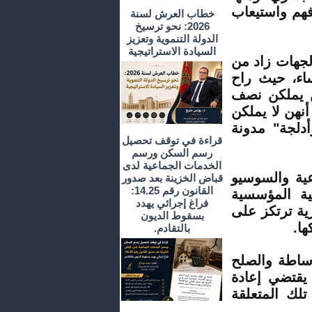
فهم واستيعاب
خطاب العرش لسنة
2026: نحو ترسيخ
الدولة التنموية وتعزيز
السيادة الاستراتيجية
جهات زاد من
اء، حيث راح
حن يملكن نصف
أنهن لا يملكن
دلجة" مدونة
قراءة في توقف تحصيل
رسم السكن ورسم
الخدمات الجماعية لدى
عية والسوسيو
قباض الخزينة بعد صدور
القانون رقم 14.25:
ية المؤسسية
فراغ إجرائي يهدد
ية ترتكز على
بسقوط الديون
ها.
بالتقادم.
ساطة والصلح
يقتضي إعادة
لك المتعلقة