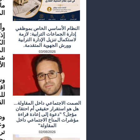
ما
ال
وأ
النظام الأساسي الخاص بموظفي
إدارة الجماعات الترابية: لازمة
إذ
لاستكمال تنزيل الإدارة الترابية
ال
وورش الجهوية المتقدمة.
ال
03/08/2026
شي
ال
وش
اق
لل
ال
الصمت الاجتماعي داخل المقاولة...
هل هو استقرار حقيقي أم احتقان
مؤجل؟ "دعوة إلى إعادة قراءة
ود
مؤشرات المناخ الاجتماعي داخل
وع
المقاولة"
تر
02/08/2026
بح