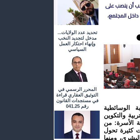
يجب أن ينصب على
داخل المجتمع،
تحديد عدد الولايات...
مدخل لتجديد النخب
وإنهاء احتكار العمل
السياسي
المحرر الرسمي في
التوثيق العقاري قراءة
في مستجدات القانون
رقم 041.25
ة الوسائطية
بية والتكوين
ة الأسرة: من
ت كثيرة تحول
البشري، ومنها