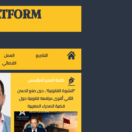
ATFORM
التشريع
العمل
القضائي
كلمة المدير المؤسس
"النشوة القانونية".. حين صنع الحسن
الثاني أقوى مرافعة قانونية حول
قضية الصحراء المغربية