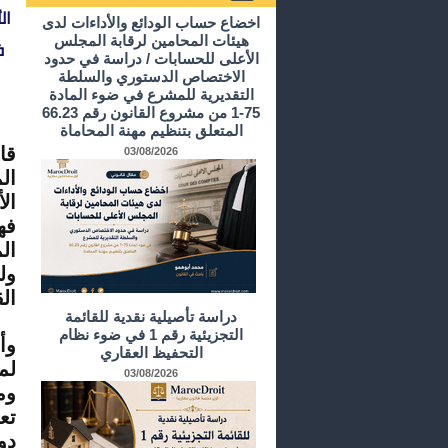
ال
أرشيف الدراسات و الأبحاث
اخضاع حساب الودائع والأداءات لدى
هيئات المحامين لرقابة المجلس
ف
الأعلى للحسابات / دراسة في حدود
الاختصاص الدستوري والسلطة
التقديرية للمشرع في ضوء المادة
75-1 من مشروع القانون رقم 66.23
المتعلق بتنظيم مهنة المحاماة
قا
03/08/2026
ال
ال
فه
ال
ول
الق
دراسة تأصيلية نقدية للقائمة
التجزيئية رقم 1 في ضوء نظام
وأ
التحفيظ العقاري
لم
03/08/2026
وم
تع
دو