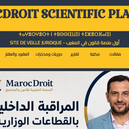
DROIT SCIENTIFIC PL
ⵜⴰⵖⴻⵔⵖⴻⵔⵜ ⵏ ⵜⵓⵙⵙⵏⵉⵡⵉⵏ ⵜⵉⵣⴻⵔⴼⴰⵏⵉⵏ
أول منصة قانون في المغرب - SiTE DE VEiLLE JURiDiQUE
مقالات
مكتبة
تقارير
دوريات ومذكرات
العقود والعقار