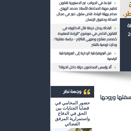
قراءة في الجوانب غير الدستورية لقانون
تنظيم مهنة المحاماة للأستاذ محمد الهيني
محام بهيئة الرباط، قاض سابق، خبير في مجال
العدالة وحقوق الإنسان
ظة
الباحثة ريحان خرطة تنال الدكتوراه في
القانون الخاص في موضوع "الإرادة المنفردة
كمصدر منشئ ومنهي للالتزام - دراسة مقارنة"،
وحازت توصية بالنشر
من البيروقراطية الإدارية إلى البيروقراطية
الرقمية
ألا يؤسس المحامون دولة داخل الدولة؟
سفتها وروحها
أرشيف وجهة نظر
حضور المحامي في
قضايا الجنايات بين
الحق في الدفاع
واستمرارية المرفق
القضائي