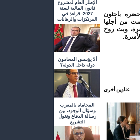
الإطار العام لمشروع
قانون المالية لسنة
حضره باحثون
2027: قراءة في
المرتكزات والرهانات
ست من أجلها
سرة، وبث روح
لأسرة.
ألا يؤسس المحامون
دولة داخل الدولة؟
عناوين أخرى
المحاماة بالمغرب
وسؤال الوجود، بين
رسالة الدفاع وتغول
التشريع