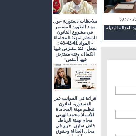
ملاحظات دستورية حول
مواد التكوين المستمر
 العدالة البديلة
في مشروع القانون
المنظم لمهنة المحاماة
- المواد 41-42-43 :
تجعل "فئة مفترَض فيها
الكمال، وفئة مفترَض
فيها النقص”
قراءة في الجوانب غير
الدستورية لقانون
تنظيم مهنة المحاماة
للأستاذ محمد الهيني
محام بهيئة الرباط،
قاض سابق، خبير في
مجال العدالة وحقوق