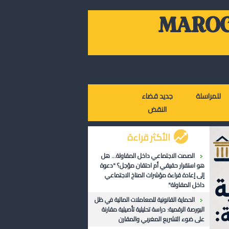
MAROC
للمراسلة
جديد قضاء
النقض
الأكثر قراءة
الصمت الاجتماعي داخل المقاولة... هل
هو استقرار حقيقي أم احتقان مؤجل؟ "دعوة
إلى إعادة قراءة مؤشرات المناخ الاجتماعي
داخل المقاولة"
الحماية القانونية للمعاملات المالية في ظل
البورصة الرقمية: دراسة تحليلية تأصيلية مقارنة
على ضوء التشريع المغربي والمقارن