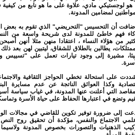
 هو لوجستيكي مادي، علاوة على ما هو نابع من كيفية 
مواطنين لمضامين المدونة.
ضافت أن التحسيس "التحريضي" الذي تقوم به بعض ال
كاء فهم خاطئ للمدونة لدى شريحة واسعة من النس
كثير من هؤلاء النساء ، اعتقادا منهن مثلا أنهن أصب
ممتلكات، يطالبن بالطلاق للشقاق، ليتبين لهن بعد ذلك 
ئا، مشيرة إلى وجود تيارات تعمل على "تسييس وأ
أسرة.
ددت على استحالة تخطي الحواجز الثقافية والاجتما
تصادية وكذا العوائق الناتجة عن عدم مسايرة البن
مقاصد التي أعلنت عنها المدونة، في غياب سياسة أسر
قيم وتضع في اعتبارها الحفاظ على حياة الأسرة وتماسك
عت إلى ضرورة توفير تكوين للقاضي في مجالات الو
لمي الاجتماع والنفس، مؤكدة أن تحقيق روح النص 
كيب الذهنيات والتصورات بخصوص المدونة ولاسيما ت
قوق المرأة.