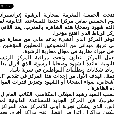
تتحت الجمعية المغربية لمحاربة الرشوة (ترانسبرا
يوم الخميس بفاس مركزا جديدا للمساعدة القانونية لم
ائدة شهود وضحايا هذه الظاهرة بالمغرب، يعد الثاني
كز الرباط الذي افتتح مؤخرا.
توفر المركز الذي أنشىء بدعم مالي من سفارة هولن
ى فريق ميداني من المتطوعين المحليين المؤهلين ،
خل خبراء مغاربة في مجال محاربة الرشوة.
عمل المركز بتعاون وتحت مراقبة المركز الرئي
قانونية لفائدة الشهود وضحايا الرشوة، الذي لازال يعا
رباط شكايات وتظلمات المواطنين في سرية تامة.
تمثل الهدف الأول من إحداث هذا المركز في تقديم "
أشخاص، سواء الضحايا أو الشهود وتعزيز قدرات الموا
ه الظاهرة".
سب السيد رشيد الفيلالي المكناسي، الكاتب العام ل
مغرب)، فإن المركز الجديد للمساعدة القانونية لم
اس، الذي يشكل تجربة أولى للاتمركز هذه المراكز 
كون مراكزا رائدا في انتظار فتح مراكز أخرى بج