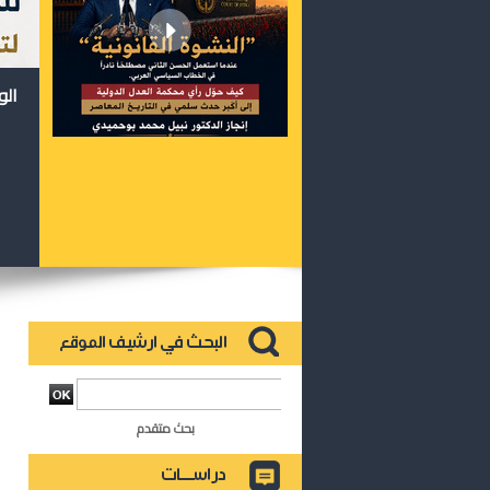
الو
بحث متقدم