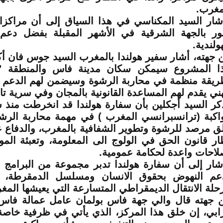
مغرب.
شار السيد المكناسي في هذا السياق إلى أن مراكزا
نور بالجهة الشرقية في الأشهر المقبلة بفضل دعم
ولندية.
 جهته، أشار سفير هولندا بالمغرب السيد جوس فان أك
ا المشروع سيمكن سكان مدينة فاس والمنطقة "م
ريقة منظمة في محاربة الرشوة وسيضمن لهم الدعم 
ني يقدم لهم المساعدة القانونية بالمجان وفي سرية تا
اكبة (ترانسبرانسي المغرب ) في مهمة محاربة الرش
ق مرصد للرشوة وتطوير الشفافية بالمغرب، والدفاع
ار قانون الحق في الولوج الى المعلومة، وتعبئة ال
لاحات واعدة لحكامة عمومية.
شار إلى أن سفارة هولندا تدبر مجموعة من البرامج و
عم النهوض بحقوق الانسان ومسلسل الدمقرطة، 
حلة الانتقال الديمقراطي المتسارعة التي يعيشها المغ
 جهته قال والي جهة فاس بولمان عامل عمالة فاس
ابي، إن خلق هذا المركز، الذي يأتي في ظرفية خاصة