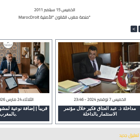
الخميس 15 سبتمبر 2011
MarocDroit منصة مغرب القانون "الأصلية"
<
الخميس 7 نوفمبر 2024 - 23:46
الثلاثاء 24 مارس 2026 - 00:17
مداخلة ذ. عبد العتاق فكير خلال مؤتمر
قريباً | إضافة نوعية لمشهد
الاستثمار بالداخلة
بالمغرب.
تعليق جديد