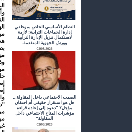
ال
وأ
ال
اله
النظام الأساسي الخاص بموظفي
إدارة الجماعات الترابية: لازمة
من
لاستكمال تنزيل الإدارة الترابية
هذ
وورش الجهوية المتقدمة.
بط
03/08/2026
مه
مو
خل
إط
إص
وا
الصمت الاجتماعي داخل المقاولة...
هل هو استقرار حقيقي أم احتقان
"د
مؤجل؟ "دعوة إلى إعادة قراءة
مر
مؤشرات المناخ الاجتماعي داخل
من
المقاولة"
غر
02/08/2026