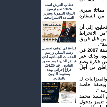
خطاب العرش لسنة
2026: نحو ترسيخ
 مماثلا سيرى
الدولة التنموية وتعزيز
 من السفارة
السيادة الاستراتيجية
جلين، إلى أن
ن الانخراط
من قبل فريق
مة".
قراءة في توقف تحصيل
وذكر السيد أجكلين بأن سفارة هولندا قد انخرطت منذ سنة 2007 في
رسم السكن ورسم
وة، وذلك عبر
الخدمات الجماعية لدى
 عن فكرة وضع
قباض الخزينة بعد صدور
القانون رقم 14.25:
مواطن من أجل
فراغ إجرائي يهدد
بسقوط الديون
الميزانيات ل
بالتقادم.
وبصفة خاصة
رب ".
 السيد محمد
 تتميز بدخول