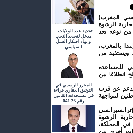
نسي المغرب)
حاربة الرشوة
 من نوعه بعد
تحديد عدد الولايات...
مدخل لتجديد النخب
وإنهاء احتكار العمل
دا بالمغرب،
السياسي
 ويستفيد من
سي للمساعدة
لج انطلاقا من
المحرر الرسمي في
الدعم عن قرب
التوثيق العقاري قراءة
طنين لمواجهة
في مستجدات القانون
رقم 041.25
(ترانسبرانسي
حاربة الرشوة
في المملكة،
هات أخرى من