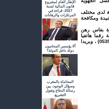
لسل الجهوية
الإطار العام لمشروع
قانون المالية لسنة
2027: قراءة في
ية لدى مختلف
المرتكزات والرهانات
شيدة ومكافحة
وة بفاس رهن
 رقما هاتفيا
أخضر هو (0801002323) ، وكذا فاكس برقم : (0535944594) ، وبريدا
ألا يؤسس المحامون
دولة داخل الدولة؟
المحاماة بالمغرب
وسؤال الوجود، بين
رسالة الدفاع وتغول
التشريع