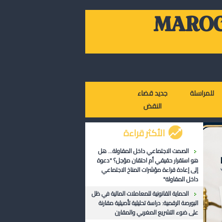
MAROC
للمراسلة
جديد قضاء
النقض
الأكثر قراءة
الصمت الاجتماعي داخل المقاولة... هل
هو استقرار حقيقي أم احتقان مؤجل؟ "دعوة
إلى إعادة قراءة مؤشرات المناخ الاجتماعي
داخل المقاولة"
الحماية القانونية للمعاملات المالية في ظل
البورصة الرقمية: دراسة تحليلية تأصيلية مقارنة
على ضوء التشريع المغربي والمقارن