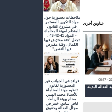
ملاحظات دستورية حول
مواد التكوين المستمر
عناوين أخرى
في مشروع القانون
المنظم لمهنة المحاماة
- المواد 41-42-43 :
تجعل "فئة مفترَض فيها
الكمال، وفئة مفترَض
فيها النقص”
قراءة في الجوانب غير
الدستورية لقانون
 العدالة البديلة
تنظيم مهنة المحاماة
للأستاذ محمد الهيني
محام بهيئة الرباط،
قاض سابق، خبير في
مجال العدالة وحقوق