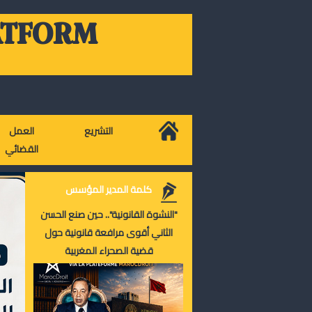
ATFORM
التشريع
العمل
القضائي
كلمة المدير المؤسس
"النشوة القانونية".. حين صنع الحسن
الثاني أقوى مرافعة قانونية حول
قضية الصحراء المغربية