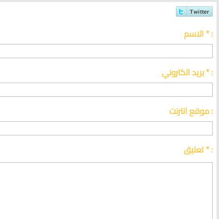
الاسم * :
بريد الكتروني * :
موقع انترنت :
تعليق * :