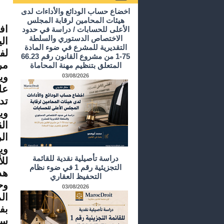
أرشيف الدراسات و الأبحاث
اخضاع حساب الودائع والأداءات لدى
هيئات المحامين لرقابة المجلس
اف
الأعلى للحسابات / دراسة في حدود
الاختصاص الدستوري والسلطة
ال
التقديرية للمشرع في ضوء المادة
لف
75-1 من مشروع القانون رقم 66.23
مر
المتعلق بتنظيم مهنة المحاماة
وي
03/08/2026
عل
تد
وي
ال
ال
وي
دراسة تأصيلية نقدية للقائمة
لل
التجزيئية رقم 1 في ضوء نظام
هذ
التحفيظ العقاري
وح
03/08/2026
ال
بف
سي