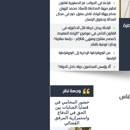
قراءة في الجوانب غير الدستورية لقانون
تنظيم مهنة المحاماة للأستاذ محمد الهيني
محام بهيئة الرباط، قاض سابق، خبير في مجال
العدالة وحقوق الإنسان
طرة
الباحثة ريحان خرطة تنال الدكتوراه في
القانون الخاص في موضوع "الإرادة المنفردة
كمصدر منشئ ومنهي للالتزام - دراسة مقارنة"،
وحازت توصية بالنشر
من البيروقراطية الإدارية إلى البيروقراطية
الرقمية
ألا يؤسس المحامون دولة داخل الدولة؟
بفاس
أرشيف وجهة نظر
حضور المحامي في
قضايا الجنايات بين
الحق في الدفاع
واستمرارية المرفق
القضائي