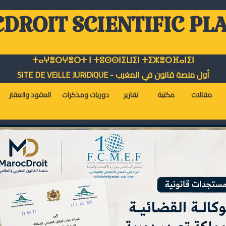
DROIT SCIENTIFIC PL
ⵜⴰⵖⴻⵔⵖⴻⵔⵜ ⵏ ⵜⵓⵙⵙⵏⵉⵡⵉⵏ ⵜⵉⵣⴻⵔⴼⴰⵏⵉⵏ
أول منصة قانون في المغرب - SiTE DE VEiLLE JURiDiQUE
مقالات
مكتبة
تقارير
دوريات ومذكرات
العقود والعقار