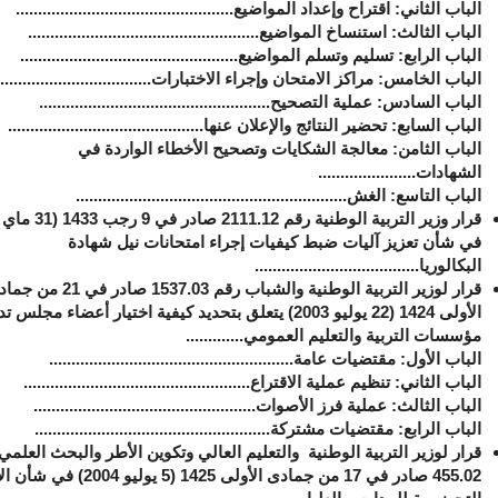
الباب الثاني: ‏اقتراح وإعداد المواضيع.................................................
الباب الثالث: ‏استنساخ المواضيع....................................................
الباب الرابع: ‏تسليم وتسلم المواضيع.................................................
الباب الخامس: ‏مراكز الامتحان وإجراء الاختبارات...................................
الباب السادس: ‏عملية التصحيح....................................................
الباب السابع: ‏تحضير النتائج والإعلان عنها............................................
الباب الثامن: ‏معالجة الشكايات وتصحيح الأخطاء الواردة في
الشهادات......................
الباب التاسع: ‏الغش.............................................................
قرار
وزير
ال
في
شأن تعزيز آليات ضبط كيفيات إجراء امتحانات نيل شهادة
البكالوريا
.....................................
قرار لوزير التربية الوطنية والشباب رقم 1537.03 صادر في
الأولى 1424 (22 يوليو 2003) يتعلق بتحديد كيفية اختيار أعضاء مجلس ت
مؤسسات التربية والتعليم العمومي
.............
الباب الأول: ‏مقتضيات عامة.......................................................
الباب الثاني: ‏تنظيم عملية الاقتراع...................................................
الباب الثالث: ‏عملية فرز الأصوات..................................................
الباب الرابع: ‏مقتضيات مشتركة.....................................................
قرار لوزير التربية الوطنية
والتعليم العالي وتكوين الأطر والبحث العلمي
455.02 صادر في 17 من
جمادى الأولى 1425 (5 يوليو 2004)