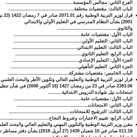
الفرع الثاني: مجالس المؤسسة.......................................................
الباب الثالث: مقتضيات مختلفة.....................................................
قرار لوزير التربية 
2001) بشأن النظام المدرسي
في التعليم الأولي والابتدائي
والثانوي
.................................................
الباب الأول: مقتضيات عامة.......................................................
الباب الثاني: التعليم الأولي........................................................
الباب الثالث: التعليم الابتدائي.....................................................
الباب الرابع: التعليم الثانوي......................................................
الجزء الأول: التعليم الإعدادي......................................................
الجزء الثاني: التعليم التأهيلي.......................................................
الباب الخامس: مقتضيات مشتركة..................................................
قرار لوزير
التربية
الوطنية والتعليم العالي وتكوين الأطر والبحث العلمي 
2383.06 صادر في 23 من
رمضان 1427 (16 أكتوبر 2006) في شأن تن
امتحانات نيل شهادة الدروس الابتدائية
...........
الباب الأول: ‏مقتضيات عامة.......................................................
الباب الثاني: ‏الامتحانات..........................................................
الباب الثالث: ‏الترشيح للامتحانات..................................................
الباب الرابع: ‏تقييم الاختبارات وشروط النجاح........................................
مقرر وزير التربية الوطنية والتكوين المهني والتعليم العالي والبحث الع
011.18 صادر في 10 شعبان 1439
(27 أبريل 2018) بشأن دفتر مساط