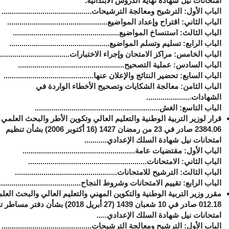
امتحانات نيل شهادة نهاية الدروس الابتدائية
.
الباب الأول: ‏الترشيح ومعالجة الترشيحات............................................
الباب الثاني: ‏اقتراح وإعداد المواضيع.................................................
الباب الثالث: ‏استنساخ المواضيع....................................................
الباب الرابع: ‏تسليم وتسلم المواضيع.................................................
الباب الخامس: ‏مراكز الامتحان وإجراء الاختبارات...................................
الباب السادس: ‏عملية التصحيح....................................................
الباب السابع: ‏تحضير النتائج والإعلان عنها............................................
الباب الثامن: ‏معالجة الشكايات وتصحيح الأخطاء الواردة في
الشهادات......................
الباب التاسع: ‏الغش.............................................................
قرار لوزير
التربية
الوطنية والتعليم العالي وتكوين الأطر والبحث العلمي 
2384.06 صادر في 23 من رمضان 1427 (16 أكتوبر 2006) بشأن تنظيم
امتحانات نيل شهادة السلك الإعدادي
...........
الباب الأول: ‏مقتضيات عامة.......................................................
الباب الثاني: ‏الامتحانات..........................................................
الباب الثالث: ‏الترشيح للامتحانات..................................................
الباب الرابع: ‏تقييم الامتحانات وشروط النجاح........................................
مقرر وزير التربية الوطنية والتكوين المهني والتعليم العالي والبحث الع
012.18 صادر في 10 شعبان 1439
(27 أبريل 2018) بشأن دفتر مساط
امتحانات نيل شهادة السلك الإعدادي
.....
الباب الأول: ‏الترشيح ومعالجة الترشيحات............................................