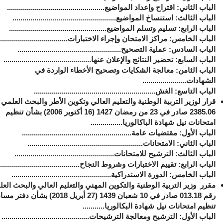
الباب الثاني: ‏اقتراح وإعداد المواضيع.................................................
الباب الثالث: ‏استنساخ المواضيع....................................................
الباب الرابع: ‏تسليم وتسلم المواضيع.................................................
الباب الخامس: ‏مراكز الامتحان وإجراء الاختبارات...................................
الباب السادس: ‏عملية التصحيح....................................................
الباب السابع: ‏تحضير النتائج والإعلان عنها............................................
الباب الثامن: ‏معالجة الشكايات وتصحيح الأخطاء الواردة في
الشهادات......................
الباب التاسع: ‏الغش.............................................................
قرار لوزير
التربية
الوطنية والتعليم العالي وتكوين الأطر والبحث العلمي 
2385.06 صادر في 23 من رمضان 1427 (16 أكتوبر 2006) بشأن تنظيم
امتحانات نيل شهادة الباكالوريا
................
الباب الأول: ‏مقتضيات عامة.......................................................
الباب الثاني: ‏الامتحانات..........................................................
الباب الثالث: ‏الترشيح للامتحانات..................................................
الباب الرابع: ‏تقييم الاختبارات وشروط النجاح........................................
الباب الخامس: ‏الدورة الاستدراكية..................................................
مقرر
وزير التربية الوطنية والتكوين المهني والتعليم العالي والبحث الع
رقم 013.18 صادر في 10 شعبان 1439
(27 أبريل 2018)
بشأن دفتر مسا
تنظيم امتحانات نيل شهادة البكالوريا
...........
الباب الأول: ‏الترشيح ومعالجة الترشيحات............................................