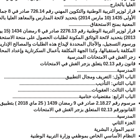
العليا بالخارج.....................................
قرار لوزير التربية الوطنية والتكوين الم
الأولى 1435 (10 مارس 2014) بتحديد لائحة المدارس والمعاهد العليا ب
المعنية بمنح الاستحقاق.................
قرار لوزير التربية الوطني
2013) بتحديد لائحة الوثائق المكونة لطلبات الحصول على منحة الاستح
ورسوم التسجيل، والآجال المحددة لإيداع هذه الطلبات والمصالح الإدارية
المكلفة باستقبالها، وكذا الجهة المكلفة بأعمال السكرتارية وإعداد المحا
زجر الغش في الامتحانات المدرسية
قانون
رقم
02.13 يتعلق بزجر الغش في الامتحانات
المدرسية
................................
الباب الأول: التعريف ومجال التطبيق.................................................
الباب الثاني: التأديب.............................................................
الباب الثالث: العقوبات...........................................................
الباب الرابع: مقتضيات ختامية.....................................................
مرسوم رقم 2.18.27 صادر في 9 رمضان 1439 ( 25 ماي 2018 ) بتطبيق
القانونورقم 02.13 المتعلق بزجر الغش في الامتحانات
المدرسية......................................................
الجزء الثاني
تدبير الموارد البشرية
النظام الأساسي الخاص بموظفي وزارة التربية الوطنية