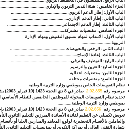
الباب الرابع: المفتشون في التخطيط التربوي.........................................
الجزء الخامس : هيئة التدبير التربوي والإداري.........................................
الباب الأول: إطار الدعم التربوي..................................................
الباب الثاني: إطار الدعم الإداري..................................................
الباب الثالث: إطار الدعم الاجتماعي...............................................
الجزء السادس: مقتضيات مشتركة...................................................
الباب الأول: الانتداب لمهام تنسيق التفتيش ومهام الإدارة
التربوية..........................
الباب الثاني: الرخص والتعويضات................................................
الباب الثالث: إعادة الإدماج......................................................
الباب الرابع: التوظيف والترقي....................................................
الجزء السابع: التعيين والترسيم......................................................
الجزء الثامن: مقتضيات انتقالية.....................................................
الجزء التاسع: مقتضيات مختلفة......................................................
نظام التعويضات الخاص بموظفي وزارة التربية الوطنية
مرسوم رقم
2.02.855
صادر في 8 ذي الحجة 1423 
تحديد نظام التعويضات المخولة للموظفين الخاضعين للنظام الأساسي 
بموظفي وزارة التربية الوطنية............
مرسوم رقم
2.02.856
صادر في 8 ذي الحجة 3
تعويض تكميلي عن التعليم لفائدة الأساتذة المبرزين للتعليم الثانوي التأ
والعاملين بالأقسام التحضيرية لولوج المعاهد والمدارس العليا أو بأقسام
شهادة التقني العالي أو بمراكز التكوين أو بمؤسسات التعليم الثانوي الت