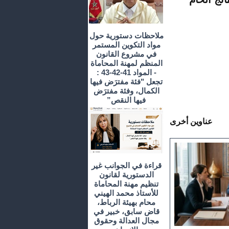
ملاحظات دستورية حول
مواد التكوين المستمر
في مشروع القانون
المنظم لمهنة المحاماة
- المواد 41-42-43 :
تجعل "فئة مفترَض فيها
الكمال، وفئة مفترَض
فيها النقص”
عناوين أخرى
قراءة في الجوانب غير
الدستورية لقانون
تنظيم مهنة المحاماة
للأستاذ محمد الهيني
محام بهيئة الرباط،
قاض سابق، خبير في
مجال العدالة وحقوق