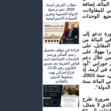
1 في المائة، المطبقة، حاليا، إلى 50 في المائة، إضافة
خطاب العرش لسنة
2026: نحو ترسيخ
العلمي للمقاولات،
الدولة التنموية وتعزيز
أجل تشجيع الوحدات
السيادة الاستراتيجية
ورة تدعو إلى
المبلغ المخصص لصندوق المقاصة، البالغ 5.2 في المائة من
 شدد، في المقابل، على
قراءة في توقف تحصيل
ا مهولا، على
رسم السكن ورسم
من خلال دعم
الخدمات الجماعية لدى
ل حوراني "أود
قباض الخزينة بعد صدور
القانون رقم 14.25:
 في أزمة، إذ
فراغ إجرائي يهدد
انتقلت كلفته من 1 في المائة من الناتج الداخلي الإجمالي، سنة 2003،
بسقوط الديون
 في المائة سنة 2008، وأصبح المبلغ ذاته 21.8 في المائة سنة
بالتقادم.
ي ضرورة طرح
لذي لا يتمثل،
كما يبدو للبعض، في إجراءات تقنية، من قبيل رفع سن التقاعد إلى 62