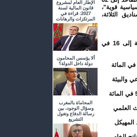
الإطار العام لمشروع
سياسية قوية"،
قانون المالية لسنة
2027: قراءة في
يق الثلاثة،
المرتكزات والرهانات
تقليص الضريبة على القيمة المضافة من 20 في المائة إلى 16 في
ألا يؤسس المحامون
دولة داخل الدولة؟
المحاماة بالمغرب
وسؤال الوجود، بين
رسالة الدفاع وتغول
التشريع