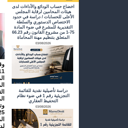
أرشيف الدراسات و الأبحاث
اخضاع حساب الودائع والأداءات لدى
هيئات المحامين لرقابة المجلس
الأعلى للحسابات / دراسة في حدود
الاختصاص الدستوري والسلطة
التقديرية للمشرع في ضوء المادة
75-1 من مشروع القانون رقم 66.23
المتعلق بتنظيم مهنة المحاماة
03/08/2026
وق
ال
ال
دراسة تأصيلية نقدية للقائمة
ال
التجزيئية رقم 1 في ضوء نظام
التحفيظ العقاري
03/08/2026
ال
لد