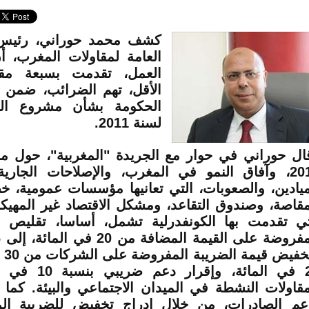
كشف محمد حوراني، رئيس ا
العامة لمقاولات المغرب، أ
العمل، تقدمت بسبعة مق
الأقل، تهم الضرائب، ضمن م
الحكومة بشأن مشروع القا
لسنة 2011.
ال حوراني في حوار مع الجريدة "المغربية"، حول م
2011، وآفاق النمو في المغرب، والإصلاحات الجا
ميادين، والصعوبات، التي تعانيها مؤسسات عمومية،
مقاصة، وصندوق التقاعد، ومشكل الاقتصاد غير المهيكل
تي تقدمت بها الكونفدرلية تشمل، أساسا، تقليص ن
وتخ
25 في المائة، وإقرا
مقاولات النشطة في الميدان الاجتماعي والبيئة. كما
عم الصادرات، من خلال إدراج تخفيض للضريبة ا