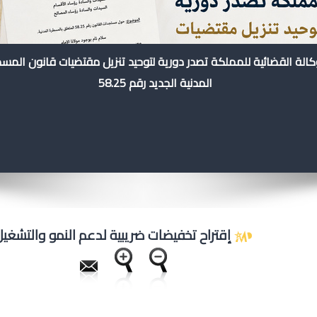
كالة القضائية للمملكة تصدر دورية لتوحيد تنزيل مقتضيات قانون المس
المدنية الجديد رقم 58.25
إقتراح تخفيضات ضريبية لدعم النمو والتشغيل