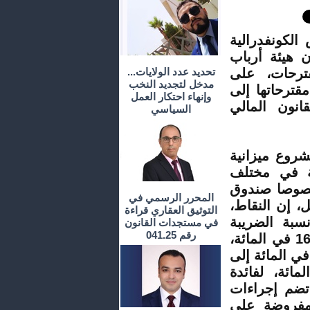
لكونفدرالية
ن هيئة أرباب
ترحات، على
تحديد عدد الولايات...
مدخل لتجديد النخب
قترحاتها إلى
وإنهاء احتكار العمل
نون المالي
السياسي
شروع ميزانية
رية في مختلف
 خصوصا صندوق
المحرر الرسمي في
، إن النقاط،
التوثيق العقاري قراءة
سبة الضريبة
في مستجدات القانون
رقم 041.25
المفروضة على القيمة المضافة من 20 في المائة، إلى 16 في المائة،
فيض قيمة الضريبة المفروضة على الشركات من 30 في المائة إلى
ر دعم ضريبي بنسبة 10 في المائة، لفائدة
 تضم إجراءات
لمفروضة على