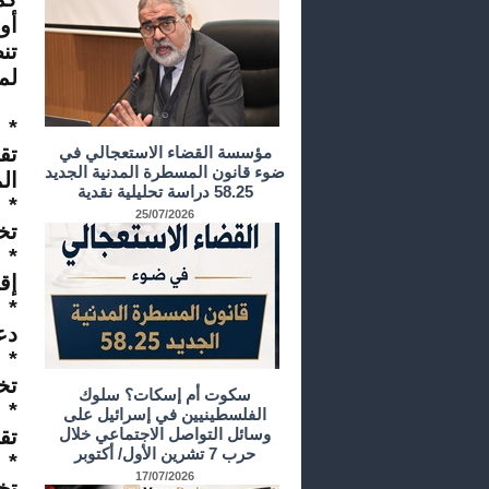
تن
لم
*
مؤسسة القضاء الاستعجالي في
ضوء قانون المسطرة المدنية الجديد
الم
58.25 دراسة تحليلية نقدية
*
25/07/2026
تخفي
*
إقرار د
*
دعم 
*
تخفيض بن
سكوت أم إسكات؟ سلوك
*
الفلسطينيين في إسرائيل على
وسائل التواصل الاجتماعي خلال
تقليص ضر
حرب 7 تشرين الأول/ أكتوبر
*
17/07/2026
تخف