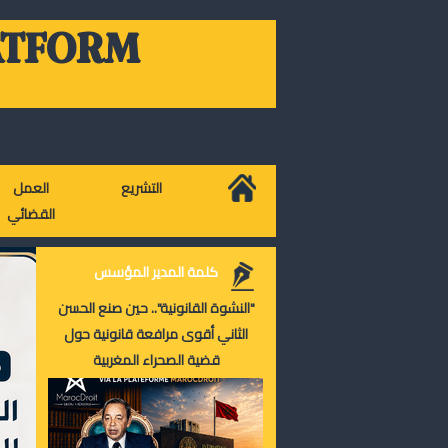
ATFORM
التشريع
العمل
القضائي
كلمة المدير المؤسس
"النشوة القانونية".. حين صنع الحسن
الثاني أقوى مرافعة قانونية حول
قضية الصحراء المغربية