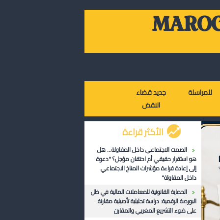
MAROC
للمراسلة
جديد قضاء
النقض
الأكثر قراءة
الصمت الاجتماعي داخل المقاولة... هل
هو استقرار حقيقي أم احتقان مؤجل؟ "دعوة
إلى إعادة قراءة مؤشرات المناخ الاجتماعي
داخل المقاولة"
الحماية القانونية للمعاملات المالية في ظل
البورصة الرقمية: دراسة تحليلية تأصيلية مقارنة
على ضوء التشريع المغربي والمقارن