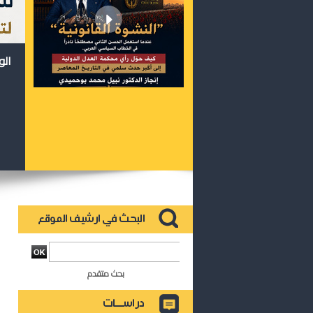
الو
بحث متقدم