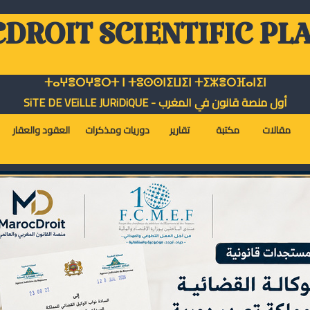
DROIT SCIENTIFIC PL
ⵜⴰⵖⴻⵔⵖⴻⵔⵜ ⵏ ⵜⵓⵙⵙⵏⵉⵡⵉⵏ ⵜⵉⵣⴻⵔⴼⴰⵏⵉⵏ
أول منصة قانون في المغرب - SiTE DE VEiLLE JURiDiQUE
مقالات
مكتبة
تقارير
دوريات ومذكرات
العقود والعقار