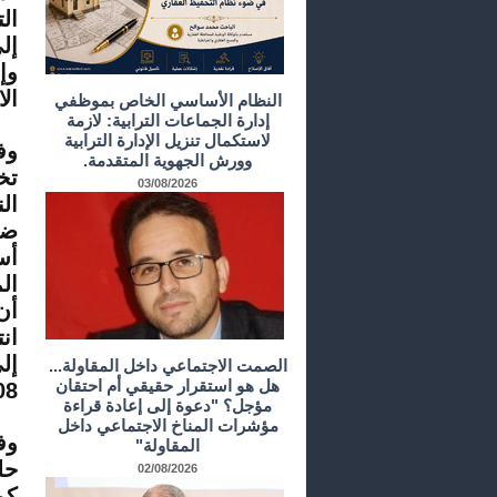
ال
النظام الأساسي الخاص بموظفي
إدارة الجماعات الترابية: لازمة
لاستكمال تنزيل الإدارة الترابية
وف
وورش الجهوية المتقدمة.
03/08/2026
ضر
أس
ال
أن
الصمت الاجتماعي داخل المقاولة...
هل هو استقرار حقيقي أم احتقان
2008، من 4.4 في المائة 
مؤجل؟ "دعوة إلى إعادة قراءة
مؤشرات المناخ الاجتماعي داخل
وف
المقاولة"
حل
02/08/2026