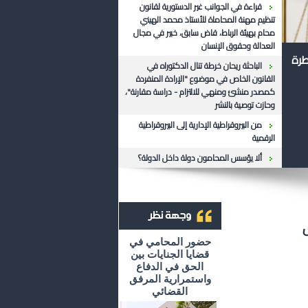
قراءة في الجوانب غير الدستورية لقانون
تنظيم مهنة المحاماة للأستاذ محمد الهيني
محام بهيئة الرباط، قاض سابق، خبير في مجال
العدالة وحقوق الإنسان
طرة
الباحثة ريحان خرطة تنال الدكتوراه في
القانون الخاص في موضوع "الإرادة المنفردة
كمصدر منشئ ومنهي للالتزام - دراسة مقارنة"،
وحازت توصية بالنشر
من البيروقراطية الإدارية إلى البيروقراطية
الرقمية
ألا يؤسس المحامون دولة داخل الدولة؟
أرشيف وجهة نظر
حضور المحامي في
قضايا الجنايات بين
الحق في الدفاع
واستمرارية المرفق
القضائي