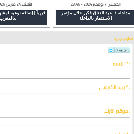
الخميس 7 نوفمبر 2024 - 23:46
الثلاثاء 24 مارس 2026 - 00:17
مداخلة ذ. عبد العتاق فكير خلال مؤتمر
قريباً | إضافة نوعية لمشهد
الاستثمار بالداخلة
بالمغرب.
تعليق جديد
الاسم * :
بريد الكتروني * :
موقع انترنت :