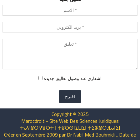
اشعاري عند وصول تعاليق جديدة
اقترح
Copyright © 2025
Marocdroit - Site Web Des Sciences Juridiques
ⵜⴰⵖⴻⵔⵖⴻⵔⵜ ⵏ ⵜⵓⵙⵙⵏⵉⵡⵉⵏ ⵜⵉⵣⴻⵔⴼⴰⵏⵉⵏ
Créer en Septembre 2009 par Dr Nabil Med Bouhmidi .. Date de