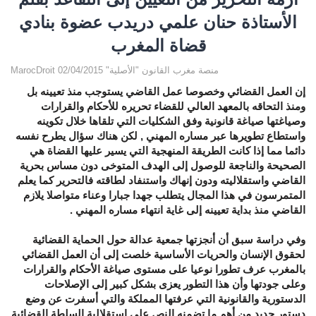
الأستاذة حنان علمي دريدب عضوة بنادي
قضاة المغرب
MarocDroit منصة مغرب القانون "الأصلية" 02/04/2015
إن العمل القضائي وخصوصا عمل القاضي يستوجب منذ تعيينه بل
ومنذ التحاقه بالمعهد العالي للقضاء تحريره للأحكام والقرارات
وصياغتها صياغة قانونية وفق الشكليات التي تلقاها خلال تكوينه
واستطاع تطويرها عبر مساره المهني , لكن هناك سؤال يطرح نفسه
دائما مما إذا كانت الطريقة المنهجية التي يسير عليها القضاة هي
الصحيحة والناجعة للوصول إلى الهدف المتوخى دون مساس بحرية
القاضي واستقلاليته ودون إنهاك واستنفاد لطاقته فالتحرير كما يعلم
المتمرسون في هذا المجال يتطلب جهدا جبارا وعناء متواصلا يلازم
القاضي منذ بداية تعيينه إلى غاية انتهاء مساره المهني .
وفي دراسة سبق أن أنجزتها جمعية عدالة حول الحماية القضائية
لحقوق الإنسان والحريات الأساسية خلصت إلى أن العمل القضائي
بالمغرب عرف تطورا نوعيا على مستوى صياغة الأحكام والقرارات
وعلى جودتها وأن هذا التطور يعزى بشكل كبير إلى الإصلاحات
الدستورية والقانونية التي عرفتها المملكة والتي أسفرت عن وضع
دستور جديد من أهم ما تضمنه النص على استقلالية السلطة القضائية