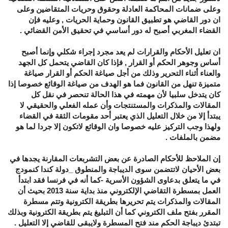
وعلى ضمانات المحاكمة العادلة وحقوق وحريات المتقاضين وعلى
ان دور القاضي هو تطبيق القانون وحماية الحريات , وعليه فإن
القضاء المغربي أصبح له دور أساسي في تحقيق الأمن القضائي .
ان تعليل الأحكام والقرارات لم يعد مجرد إجراء شكلي وإنما أصبح
أساس وجوهر الحكم أو القرار , فإذا كان القاضي يتحمل كل الجهد
والعناء أثناء التحرير وذلك من أجل صياغة الحكم أو القرار صياغة
متميزة تنهل من القانون فما هو الهدف من صياغة الوقائع خصوصا إذا
كان يتدخل سلبيا لأن مهمته في هذا الحالة تنحصر في نقل كل
المقالات والمذكرات والمستنتجات وأن عمله الفعلي والحقيقي لا
يبتدأ إلا من خلال التعليل الذي يعتبر أحد مقومات الثقة في القضاء
ولهذا وجب التركيز عليه خصوصا وان الوقائع لاتكون إلا جردا لما هو
مضمن بالملفات .
إن الملاحظ للأحكام الصادرة عن بعض التشربعات المقارنة يجدها في
بعض الأحيان لاتتضمن سوى الديباجة والمنطوق _دولة كندا كنمودج
في ما يتعلق بدعاوى الشؤون الأسرية -كما أنه في فرنسا فقد ابتدأ
العمل بمسطرة التقاضي الإلكتروني منذ بداية سنة 2013 بحيث أن
المقالات والمذكرات يتم تحريرها بطريقة الكترونية وتتم مسطرة
المقرر بفتح ملف الكتروني كما أن التبليغ يتم بطريقة الكترونية وبذلك
تبتدئ ديباجة الحكم مند فتح المسطرة ولايبقى للقاضي إلا التعليل .