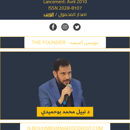
Lancement: Avril 2010
ISSN 2028-8107
اصدار
المحمول
/
الويب
THE FOUNDER - مؤسس المنصة
N.BOUHMIDI@MAROCDROIT.COM