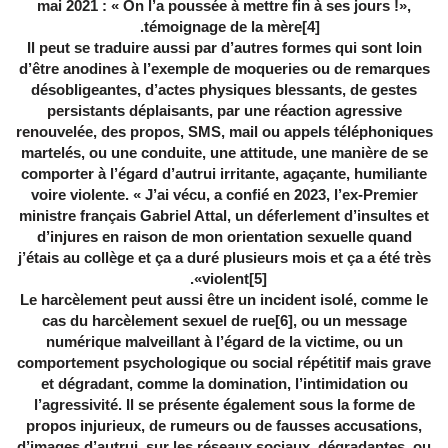
mai 2021 : « On l’a poussée à mettre fin à ses jours !»,
.
témoignage de la mère
[4]
Il peut se traduire aussi par d’autres formes qui sont loin
d’être anodines à l’exemple de moqueries ou de remarques
désobligeantes, d’actes physiques blessants, de gestes
persistants déplaisants, par une réaction agressive
renouvelée, des propos, SMS, mail ou appels téléphoniques
martelés, ou une conduite, une attitude, une manière de se
comporter à l’égard d’autrui irritante, agaçante, humiliante
voire violente. « J’ai vécu, a confié en 2023, l’ex-Premier
ministre français Gabriel Attal, un déferlement d’insultes et
d’injures en raison de mon orientation sexuelle quand
j’étais au collège et ça a duré plusieurs mois et ça a été très
».
violent
[5]
Le harcèlement peut aussi être un incident isolé, comme le
cas du harcèlement sexuel de rue
[6]
, ou un message
numérique malveillant à l’égard de la victime, ou un
comportement psychologique ou social répétitif mais grave
et dégradant, comme la domination, l’intimidation ou
l’agressivité. Il se présente également sous la forme de
propos injurieux, de rumeurs ou de fausses accusations,
d’images d’autrui, sur les réseaux sociaux, dégradantes, ou