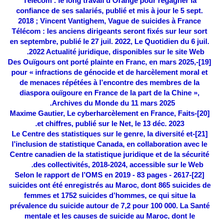
Télécom : le long travail d’Orange pour regagner la
confiance de ses salariés, publié et mis à jour le 5 sept.
2018 ; Vincent Vantighem, Vague de suicides à France
Télécom : les anciens dirigeants seront fixés sur leur sort
en septembre, publié le 27 juil. 2022, Le Quotidien du 6 juil.
2022 Actualité juridique, disponibles sur le site Web.
-Des Ouïgours ont porté plainte en Franc, en mars 2025,
[19]
pour « infractions de génocide et de harcèlement moral et
de menaces répétées à l’encontre des membres de la
diaspora ouïgoure en France de la part de la Chine »,
Archives du Monde du 11 mars 2025.
-Maxime Gautier, Le cyberharcèlement en France, Faits
[20]
et chiffres, publié sur le Net, le 13 déc. 2023.
-Le Centre des statistiques sur le genre, la diversité et
[21]
l’inclusion de statistique Canada, en collaboration avec le
Centre canadien de la statistique juridique et de la sécurité
des collectivités, 2018-2024, accessible sur le Web.
-Selon le rapport de l’OMS en 2019 - 83 pages - 2617
[22]
suicides ont été enregistrés au Maroc, dont 865 suicides de
femmes et 1752 suicides d’hommes, ce qui situe la
prévalence du suicide autour de 7,2 pour 100 000. La Santé
mentale et les causes de suicide au Maroc, dont le