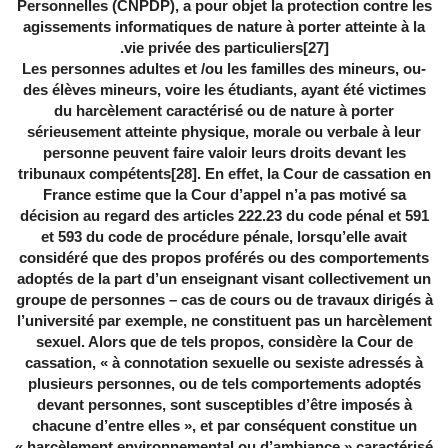
Personnelles (CNPDP), a pour objet la protection contre les
agissements informatiques de nature à porter atteinte à la
.
vie privée des particuliers
[27]
-Les personnes adultes et /ou les familles des mineurs, ou
des élèves mineurs, voire les étudiants, ayant été victimes
du harcèlement caractérisé ou de nature à porter
sérieusement atteinte physique, morale ou verbale à leur
personne peuvent faire valoir leurs droits devant les
tribunaux compétents
[28]
. En effet, la Cour de cassation en
France estime que la Cour d’appel n’a pas motivé sa
décision au regard des articles 222.23 du code pénal et 591
et 593 du code de procédure pénale, lorsqu’elle avait
considéré que des propos proférés ou des comportements
adoptés de la part d’un enseignant visant collectivement un
groupe de personnes – cas de cours ou de travaux dirigés à
l’université par exemple, ne constituent pas un harcèlement
sexuel. Alors que de tels propos, considère la Cour de
cassation, « à connotation sexuelle ou sexiste adressés à
plusieurs personnes, ou de tels comportements adoptés
devant personnes, sont susceptibles d’être imposés à
chacune d’entre elles », et par conséquent constitue un
« harcèlement environnemental ou d’ambiance » caractérisé