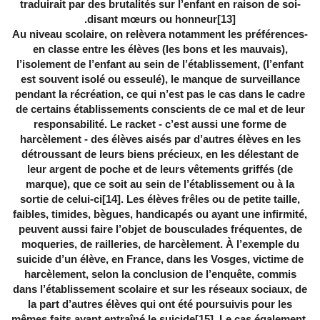
traduirait par des brutalités sur l’enfant en raison de soi-
.
disant mœurs ou honneur
[13]
-Au niveau scolaire, on relèvera notamment les préférences
en classe entre les élèves (les bons et les mauvais),
l’isolement de l’enfant au sein de l’établissement, (l’enfant
est souvent isolé ou esseulé), le manque de surveillance
pendant la récréation, ce qui n’est pas le cas dans le cadre
de certains établissements conscients de ce mal et de leur
responsabilité. Le racket - c’est aussi une forme de
harcèlement - des élèves aisés par d’autres élèves en les
détroussant de leurs biens précieux, en les délestant de
leur argent de poche et de leurs vêtements griffés (de
marque), que ce soit au sein de l’établissement ou à la
sortie de celui-ci
[14]
. Les élèves frêles ou de petite taille,
faibles, timides, bègues, handicapés ou ayant une infirmité,
peuvent aussi faire l’objet de bousculades fréquentes, de
moqueries, de railleries, de harcèlement. À l’exemple du
suicide d’un élève, en France, dans les Vosges, victime de
harcèlement, selon la conclusion de l’enquête, commis
dans l’établissement scolaire et sur les réseaux sociaux, de
la part d’autres élèves qui ont été poursuivis pour les
mêmes faits ayant entraîné le suicide
[15]
. Le cas également,