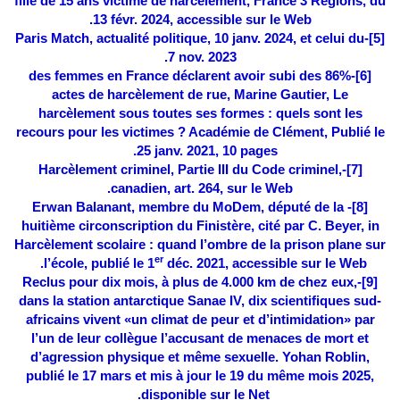
fille de 15 ans victime de harcèlement, France 3 Régions, du
13 févr. 2024, accessible sur le Web.
-Paris Match, actualité politique, 10 janv. 2024, et celui du
[5]
7 nov. 2023.
-86% des femmes en France déclarent avoir subi des
[6]
actes de harcèlement de rue, Marine Gautier, Le
harcèlement sous toutes ses formes : quels sont les
recours pour les victimes ? Académie de Clément,
Publié le
25 janv. 2021, 10 pages.
-Harcèlement criminel, Partie III du Code criminel,
[7]
canadien, art. 264, sur le Web.
- Erwan Balanant, membre du MoDem, député de la
[8]
huitième circonscription du Finistère, cité par C. Beyer, in
Harcèlement scolaire : quand l’ombre de la prison plane sur
er
l’école, publié le 1
déc. 2021, accessible sur le Web.
-Reclus pour dix mois, à plus de 4.000 km de chez eux,
[9]
dans la station antarctique Sanae IV, dix scientifiques sud-
africains vivent «un climat de peur et d’intimidation» par
l’un de leur collègue l’accusant de menaces de mort et
d’agression physique et même sexuelle. Yohan Roblin,
publié le 17 mars et mis à jour le 19 du même mois 2025,
disponible sur le Net.