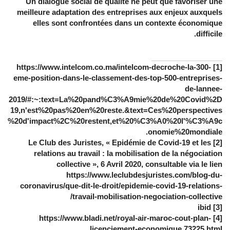
Un dialogue social de qualité ne peut que favoriser une
meilleure adaptation des entreprises aux enjeux auxquels
elles sont confrontées dans un contexte économique
difficile.
[1] https://www.intelcom.co.ma/intelcom-decroche-la-300-
eme-position-dans-le-classement-des-top-500-entreprises-
de-lannee-
2019/#:~:text=La%20pand%C3%A9mie%20de%20Covid%2D
19,n'est%20pas%20en%20reste.&text=Ces%20perspectives
%20d'impact%2C%20restent,et%20%C3%A0%20l'%C3%A9c
onomie%20mondiale.
[2] Le Club des Juristes, « Epidémie de Covid-19 et les
relations au travail : la mobilisation de la négociation
collective », 6 Avril 2020, consultable via le lien
https://www.leclubdesjuristes.com/blog-du-
coronavirus/que-dit-le-droit/epidemie-covid-19-relations-
travail-mobilisation-negociation-collective/
[3] ibid
[4] https://www.bladi.net/royal-air-maroc-cout-plan-
licenciement-economique,73225.html