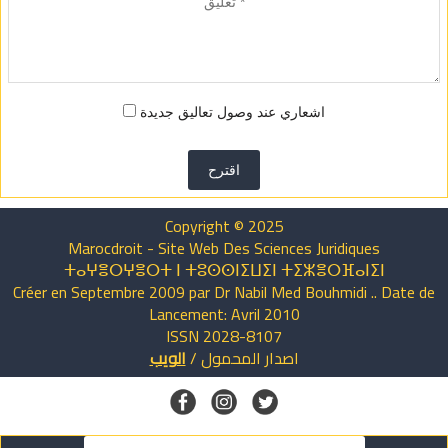
اشعاري عند وصول تعاليق جديدة
اقترح
Copyright © 2025
Marocdroit - Site Web Des Sciences Juridiques
ⵜⴰⵖⴻⵔⵖⴻⵔⵜ ⵏ ⵜⵓⵙⵙⵏⵉⵡⵉⵏ ⵜⵉⵣⴻⵔⴼⴰⵏⵉⵏ
Créer en Septembre 2009 par Dr Nabil Med Bouhmidi .. Date de
Lancement: Avril 2010
ISSN 2028-8107
الويب
/
المحمول
اصدار