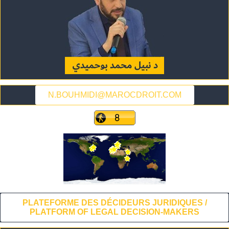
N.BOUHMIDI@MAROCDROIT.COM
PLATEFORME DES DÉCIDEURS JURIDIQUES /
PLATFORM OF LEGAL DECISION-MAKERS