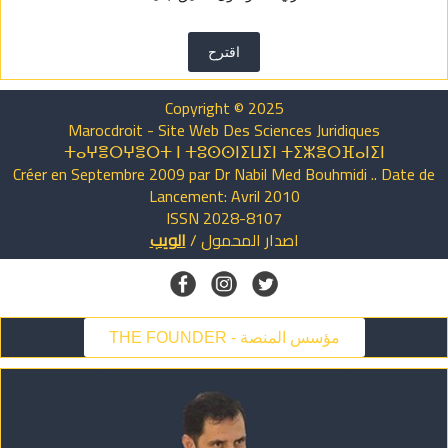
اقترح
Copyright © 2025
Marocdroit - Site Web Des Sciences Juridiques
ⵜⴰⵖⴻⵔⵖⴻⵔⵜ ⵏ ⵜⵓⵙⵙⵏⵉⵡⵉⵏ ⵜⵉⵣⴻⵔⴼⴰⵏⵉⵏ
Créer en Septembre 2009 par Dr Nabil Med Bouhmidi .. Date de
Lancement: Avril 2010
ISSN 2028-8107
الويب
/
المحمول
اصدار
THE FOUNDER - مؤسس المنصة