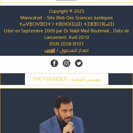
Copyright © 2025
Marocdroit - Site Web Des Sciences Juridiques
ⵜⴰⵖⴻⵔⵖⴻⵔⵜ ⵏ ⵜⵓⵙⵙⵏⵉⵡⵉⵏ ⵜⵉⵣⴻⵔⴼⴰⵏⵉⵏ
Créer en Septembre 2009 par Dr Nabil Med Bouhmidi .. Date de
Lancement: Avril 2010
ISSN 2028-8107
اصدار
المحمول
/
الويب
THE FOUNDER - مؤسس المنصة