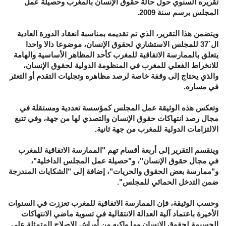
تقريره السنوي حول حالة حقوق الإنسان بالمغرب وحصيلة عمل
المجلس برسم سنة 2009.
ويتضمن هذا التقرير، الذي تم تقديمه بمناسبة انعقاد الدورة العادية
ال`37 للمجلس الاستشاري لحقوق الإنسان، موضوعا دالا واحدا
يتعلق بالممارسة الاتفاقية للمغرب كأحد المظاهر الأساسية والهامة
للانخراط الفعلي للمغرب في المنظومة الدولية لحقوق الإنسان،
والذي يحتاج إلى وقفة خاصة لرصد مظاهره وتجليات التقدم أو التعثر
في مساره.
وتعكس هذه الوثيقة عمل المجلس كمؤسسة تعددية ومستقلة في
مجال رصد انتهاكات حقوق الإنسان والتصدي لها من جهة، وفي تتبع
الالتزامات الدولية للمغرب من جهة ثانية.
وينقسم التقرير إلى أربعة أقسام تهم "الممارسة الاتفاقية للمغرب
في مجال حقوق الإنسان"، و"حصيلة عمل المجلس الداخلية"،
و"ممارسة بعض الحقوق والحريات"، إضافة إلى "الشكايات المندرجة
ضمن التدخل الحمائي للمجلس".
وحسب الوثيقة، فإن الممارسة الاتفاقية للمغرب تعززت في السنوات
الأخيرة باعتماد آلية العدالة الانتقالية في تسوية ماضي الانتهاكات
الجسيمة لحقوق الإنسان وما واكبه من أوراش الإصلاح المتمثلة على