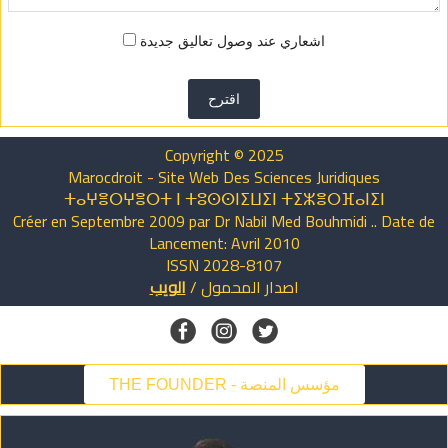
اشعاري عند وصول تعاليق جديدة
اقترح
Copyright © 2025
Marocdroit - Site Web Des Sciences Juridiques
ⵜⴰⵖⴻⵔⵖⴻⵔⵜ ⵏ ⵜⵓⵙⵙⵏⵉⵡⵉⵏ ⵜⵉⵣⴻⵔⴼⴰⵏⵉⵏ
Créer en Septembre 2009 par Dr Nabil Med Bouhmidi .. Date de
Lancement: Avril 2010
ISSN 2028-8107
الويب
/
المحمول
اصدار
THE FOUNDER - مؤسس المنصة