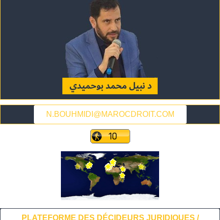
N.BOUHMIDI@MAROCDROIT.COM
PLATEFORME DES DÉCIDEURS JURIDIQUES /