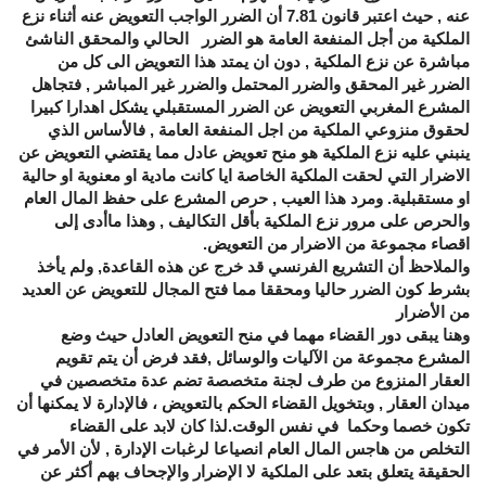
عنه , حيث اعتبر قانون 7.81 أن الضرر الواجب التعويض عنه أثناء نزع
الملكية من أجل المنفعة العامة هو الضرر الحالي والمحقق الناشئ
مباشرة عن نزع الملكية , دون ان يمتد هذا التعويض الى كل من
الضرر غير المحقق والضرر المحتمل والضرر غير المباشر , فتجاهل
المشرع المغربي التعويض عن الضرر المستقبلي يشكل اهدارا كبيرا
لحقوق منزوعي الملكية من اجل المنفعة العامة , فالأساس الذي
ينبني عليه نزع الملكية هو منح تعويض عادل مما يقتضي التعويض عن
الاضرار التي لحقت الملكية الخاصة ايا كانت مادية او معنوية او حالية
او مستقبلية. ومرد هذا العيب , حرص المشرع على حفظ المال العام
والحرص على مرور نزع الملكية بأقل التكاليف , وهذا ماأدى إلى
اقصاء مجموعة من الاضرار من التعويض.
والملاحظ أن التشريع الفرنسي قد خرج عن هذه القاعدة, ولم يأخذ
بشرط كون الضرر حاليا ومحققا مما فتح المجال للتعويض عن العديد
من الأضرار
وهنا يبقى دور القضاء مهما في منح التعويض العادل حيث وضع
المشرع مجموعة من الآليات والوسائل ,فقد فرض أن يتم تقويم
العقار المنزوع من طرف لجنة متخصصة تضم عدة متخصصين في
ميدان العقار , وبتخويل القضاء الحكم بالتعويض ، فالإدارة لا يمكنها أن
تكون خصما وحكما في نفس الوقت.لذا كان لابد على القضاء
التخلص من هاجس المال العام انصياعا لرغبات الإدارة , لأن الأمر في
الحقيقة يتعلق بتعد على الملكية لا الإضرار والإجحاف بهم أكثر عن