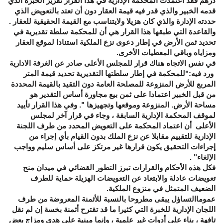
درهم فقد اعتمدت المحكمة الإدارية في هذا القرار تقرير الخبرة الذي
قدمه الخبير والذي قدر فيه قيمة العقار دون أن تعتد بالتعويض الذي
حددته الإدارة والذي كان هزيلا ولايتناسب مع القيمة الحقيقية للعقار .
والقاعدة التي طبقها هذا القرار هي أن للمحكمة سلطة تقديرية في
تحديد ثمن الأرض في إطار دعوى نزع الملكية استنادا لموقع العقار
ومزاياه وباقي المعطيات الأخرى.
في نفس الاتجاه هناك قرار للمجلس الأعلى صادر عن الغرفة الادارية
ورد فيه:"للمحكمة في إطار سلطتها التقديرية تحديد قيمة المتر
المربع للأرض المنزوعة للمصلحة العامة دون التقيد بالقيمة المحددة
من قبل الخبير اعتمادا على ثمن بيع مجاورة أساس التقدير هو
مساحة الأرض. المنزوعة وموقعها وتجهيزها ". وفي هذا القرار تأييد
لموقف المحكمة الإدارية السابقة ، وجاء في قرار آخر لمجلس
الأعلى أن اعتماد المحكمة على التعويض المحدد من طرف اللجنة
الإدارية للتقييم مقابلا عن نزع الملك بدون القيام بأي إجراء من
إجراءات التحقيق يكون قرارها غير مرتكز على أساس سليم وواجب
الإلغاء" .
فكل هذه الأحكام والقرارات تبرز التطور القضائي في ميدان منح
تعويضات عادلة والابتعاد عن التعويضات الهزيلة حماية للطرف
الضعيف المتمثل في منزوع الملكية.
عموماالتساؤل يبقى مطروحا بالنسبة للأثمنة المعروضة من طرف
اللجان الإدارية للخبرة التي كثيرا ما قد تقترح أثمنة بخسة إن لم نقل
تافهة ، بناء على أدوات غير علمية ، وإنما مبنية على هدي ومزاج بعض