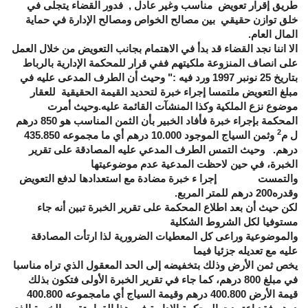
طريق إقرار تعويض مناسب وغير عادل , فدور القضاء يتجلى في
خلق توازن حقيقي بين مصالح الخواص ومصالح الإدارة في حماية
المال العام.
الا اننا نجد القضاء قد بدأ في الاهتمام بجانب التعويض من خلال العمل
على انصاف المنزوعة ملكيتهم ففي قرار للمحكمة الإدارية بالرباط
بتاريخ 25 نونبر 1997 ورد فيه :" وحيث أن الطرف المدعى عليه في
مبلغ التعويض ملتمسا إجراء خبرة لتحديد القيمة الحقيقية للعقار
موضوع نزع الملكية وكذا المنشآت القائمة عليه.وحيث أمرت
المحكمة بإجراء خبرة فأفاد الخبير بأن الثمن المناسب هو 850 درهم
2
ل م
وثمن السياج الموجود 10.000 درهم أي ما مجموعه 435.850
درهم. وحيث التمس الطرف المدعي عليه المصادقة على تقرير
الخبرة، في حين لاحظت المدعية عدم موضوعيتها
والتمست إجرا ء خبرة مضادة مع استعدادها لدفع التعويض
وقدره200 درهم للمتر المربع
.
لكن حيث أن بعد اطلاع المحكمة على تقرير الخبرة تبين أنه جاء
مستوفيا لكل الشروط الشكلية
والموضوعية وراعى كل المعطيات الضرورية لذا ارتأت المصادقة
عليه مع تعديله جزئيا فيما
يخص ثمن الأرض وذلك بتخفيضه إلى الحد المعقول الذي تراه مناسبا
في مبلغ 800 درهم، كما جاء في تقرير الخبرة الأولى فتكون بذلك
قيمة الأرض 400.800 درهم وقيمة السياج أي مامجموعه 400.800