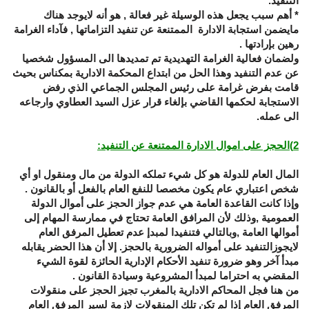
التنفيد.
* أهم سبب يجعل هذه الوسيلة غير فعالة , هو أنه لايوجد هناك
مايضمن استجابة الادارة الممتنعة عن تنفيد التزاماتها , فآداء الغرامة
رهين بإرادتها .
ولضمان فعالية الغرامة التهديدية تم تمديدها الى المسؤول شخصيا
عن عدم التنفيد وهذا الحل من ابتداع المحكمة الادارية بمكناس بحيث
قامت بفرض غرامة على رئيس المجلس الجماعي الذي رفض
الاستجابة لحكمها القاضي بإلغاء قرار عزل السيد العطاوي وارجاعه
الى عمله.
2
)الحجز على اموال الادارة الممتنعة عن التنفيد
:
المال العام للدولة هو كل شيء تملكه الدولة من مال ومنقول او أي
شخص اعتباري عام يكون مخصصا للنفع العام بالفعل أو بالقانون .
وإذا كانت القاعدة العامة هي عدم جواز الحجز على أموال الدولة
العمومية ,وذلك لأن المرافق العامة تحتاج في ممارسة المهام إلى
أموالها العامة ,وبالتالي فتنفيدا لمبدإ عدم تعطيل المرفق العام
لايجوزالتنفيد على أمواله الضرورية بالحجز. إلا أن هذا الحضر يقابله
مبدأ آخر وهو ضرورة تنفيد الأحكام الإدارية الحائزة لقوة الشيء
المقضي به احتراما لمبدأ المشروعية وسيادة القانون .
من هنا فجل المحاكم الادارية بالمغرب تجيز الحجز على منقولات
المرفق العام إذا لم تكن تلك المنقولات لازمة لسير المرفق العام