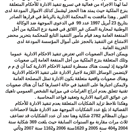
لما لهذا الاجراء من فعالية في تسريع تنفيذ الادارة للأحكام المتعلقة
بنزع الملكية حيث يمتد هذا الحجز ليشمل كذلك الاموال المودعة لدى
الغير , وهذا ماقضت به المحكمة الادارية بالرباط في قرارها الصادر
بتاريخ 23 أبريل 1997 عدد 99 في الدعوى الموجهة ضد الوكالة
الوطنية لمحاربة السكن غير اللائق في قضية نزع الملكية من أجل
المنفعة العامة وبعد قيام مأمور التنفيذ التابع للمحكمة بتحرير محضر
الامتناع عن التنفيذ بالحجز على أموال المؤسسة المودعة لدى
الخزينة العامة .
ويمكن اجمال الصعوبات التي تعترض تنفيذ الاحكام الادارية عموما
وتلك المتعلقة بنزع الملكية من أجل المنفعة العامة إلى صعوبات
قانونية إذ ليست هناك مسطرة لتنفيذ الاحكام الادارية كما أن ق م م
لايتضمن الوسائل اللازمة لاجبار الادارة على تنفيذ الاحكام الادارية
وهناك صعوبات واقعية متعلقة بكون الادارة تمثل المصلحة العامة
ولايمكن اجبارها على التنفيذ في حالة اعسارها كما أن هناك صعوبات
تقنية تتعلق بعدم ادراج الغرامات في ميزانية الشخص العمومي ناهيك
عن عوائق التراتبية الادارية وتعقيد قواعد المحاسبة .
وهكذا نلاحظ تزايد الشكايات المتعلقة بعدم تنفيذ الادارة للأحكام
القضائية اذ بلغ عدد الشكايات الموجهة ضد الادارة طبقا لاحصاءات
ديوان المظالم 2782 شكاية وهنا نجد أن عدد الشكايات قد تضاعف
ثلاث مرات مقارنة مع السنوات السابقة حيث بلغت 369 شكاية سنة
2004 و404 سنة 2005 و 1620سنة 2006 و1162 سنة 2007 وتأتي