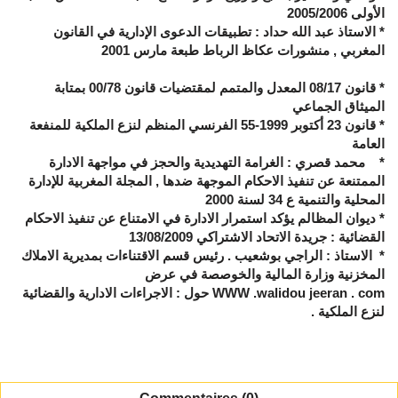
الأولى 2005/2006
*
الاستاذ عبد الله حداد : تطبيقات الدعوى الإدارية في القانون
المغربي , منشورات عكاظ الرباط طبعة مارس 2001
* قانون 08/17 المعدل والمتمم لمقتضيات قانون 00/78 بمتابة
الميثاق الجماعي
*
قانون 23 أكتوبر 1999-55 الفرنسي المنظم لنزع الملكية للمنفعة
العامة
*
محمد قصري : الغرامة التهديدية والحجز في مواجهة الادارة
الممتنعة عن تنفيذ الاحكام الموجهة ضدها , المجلة المغربية للإدارة
المحلية والتنمية ع 34 لسنة 2000
* ديوان المظالم يؤكد استمرار الادارة في الامتناع عن تنفيذ الاحكام
القضائية : جريدة الاتحاد الاشتراكي 13/08/2009
* الاستاذ : الراجي بوشعيب . رئيس قسم الاقتناءات بمديرية الاملاك
المخزنية وزارة المالية والخوصصة في عرض
WWW .walidou jeeran . com
حول : الاجراءات الادارية والقضائية
لنزع الملكية .