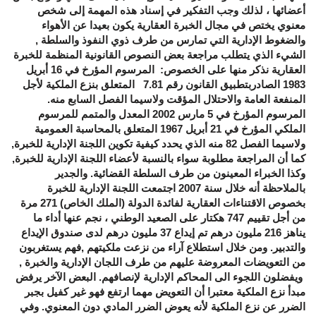
أعضائها ، لذلك وجب التفكير في إسناد هذه المهمة إلى شخص
معنوي يختص في مجال الخبرة العقارية يكون بعيدا عن الأهواء
والضغوط الإدارية التي تمارس من طرف ذوي النفوذ والسلطة ,
الشيء الذي يتطلب مراجعة بعض النصوص القانونية المنظمة للخبرة
العقارية نذكر منها على الخصوص: المرسوم المؤرخ في 16 أبريل
1983 الصادربتطبيق القانون رقم 7.81 المتعلق بنزع الملكية لأجل
المنفعة العامة والاحتلال المؤقت ولاسيما الفصل السابع منه.
المرسوم المؤرخ في 5 مارس 2002 المعدل والمتمم للمرسوم
الملكي المؤرخ في 21 أبريل 1967 المتعلق بالمحاسبة العمومية
ولاسيما الفصل 82 منه الذي يحدد كيفية تكوين اللجنة الإدارية للخبرة,
كما أن المراجعة مطلوبة سواء بالنسبة لأعضاء اللجنة الإدارية للخبرة,
وكذا الخبراء المعينون من طرف السلطة القضائية. والجدير
بالملاحظة أنه خلال سنة 2007 اجتمعت اللجنة الإدارية للخبرة
بخصوص الاقتناءات العقارية لفائدة الدولة (الملك الخاص) 271 مرة
من أجل تقييم 747 هكتار على الصعيد الوطني ، نجم عنها أداء ما
يناهز 216 مليون درهم تم إيداع 37 مليون درهم لدى صندوق الإيداع
والتدبير. ومن خلال استطلاع آراء من نزعت ملكيتهم ,فهم يستغربون
من التعويضات المعروضة عليهم من طرف اللجان الإدارية والخبرة ,
ويفضلون اللجوء الى المحاكم الإدارية لإنصافهم. البعض الآخر يرفض
مبدأ نزع الملكية معتبرا أن التعويض مهما ارتفع فهو غير كفيل بجبر
الضرر عن نزع الملكية لأنه يعوض الضرر المادي دون المعنوي. وفي