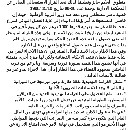
منطوق الحكم جائز وتطبيقا لذلك نجد القرار الاستعجالي الصادر عن
المحكمة الادارية بوجدة عدد 28-98 بتاريخ 15/10 /1998
قضية ناصر مصطفى ومن معه ضد وزير التربية الوطنية , حيث إن
قاضي المستعجلات أمر بإيقاف البناء إلى غاية الفصل النهائي للنزاع
تحت طائلة غرامة تهديدية قدرها 1000 درهم عن كل يوم تأخير في
التنفيد ابتداء من تاريخ التثبت من الامتناع , وفي هذه النازلة لم ينتظر
القاضي حصول واقعة عدم التنفيد للحكم بغرامة تهديدية , بل قام
بذلك حتى في ظل عدم حصول امتناع واقعي من قبل الادارة .
وفي هذا الاطار يرى الاستاذ آمال المشرفي أن هذا الاجراء ليس من
شأنه فقط ضمان تنفيد الاحكام القضائية ولكن لها ميزة أخرى متمثلة
في أنها تضمن هذا التنفيد بصورة فورية وسريعة .وبالرغم من تنويه
الباحثين بمجهود القضاء في هذا الاطار إلا أن هذا الاجراء يبدو غير ذي
فعالية للأسباب التالية :
* تشكل الغرامة التهديدية نفقة طارئة وغير مبرمجة في الميزانية
,وبالتالي لاتوجد الاعتمادات الضرورية لآدائها .
* تقف امام الحصول على الغرامة التهديدية العديد من العراقيل
المسطرية الطويلة المترتبة عن تدخل العديد من الجهات , كالآمر
بالصرف والمحاسب ومراقب الالتزامات والخزينة العامة .
* في حالة قبول الادارة تسديد مبلغ الغرامة فهي تؤدى من المال
العام الذي يتكون جزء كبير منه من الضرائب التي يؤديها المواطن ,
فهذا الأخير هو الذي سيتحمل في نهاية الامر عبئ امتناع الادارة عن