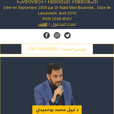
ⵜⴰⵖⴻⵔⵖⴻⵔⵜ ⵏ ⵜⵓⵙⵙⵏⵉⵡⵉⵏ ⵜⵉⵣⴻⵔⴼⴰⵏⵉⵏ
Créer en Septembre 2009 par Dr Nabil Med Bouhmidi .. Date de
Lancement: Avril 2010
ISSN 2028-8107
اصدار
المحمول
/
الويب
THE FOUNDER - مؤسس المنصة