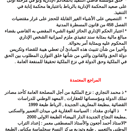
* خلق مؤسسة قاضي التنفيذ بالمحاكم الإدارية ولو في مرحلة أولى
على صعيد المحكمة الإدارية بالرباط باعتبارها محكمة إنابة في
التنفيذ.
* التنصيص على الأشياء الغير القابلة للحجز على غرار مقتضيات
الفصل 458 من قانون المسطرة المدنية
* اعتبار الحكم الإداري الحائز لقوة الشيء المقضي به القاضي بقضاء
مبالغ مالية بمثابة سند تنفيذي ملزم لميزانية الشخص الإداري
المحكوم عليه وبمثابة أمر بحوالة
.
وأخيرا من شأن تتبيث هذه المبادئ أن تعطي هيبة للقضاء وتكريس
دولة الحق والقانون والتي من شأنها خلق التوازن المطلوب بين الحق
في الملكية وحق الدولة في نزع الملكية تحقيقا للمنفعة العامة .
المراجع المعتمدة
*
ذ محمد النجاري : نزع الملكية من أجل المصلحة العامة كأحد مصادر
تملك الدولة ومؤسساتها للعقارات , المعهد الوطني للدراسات
القضائية ,مطبعة المعاريف الجديدة , الرباط طبعة 1999
*
ذ الهادي مقداد : السياسة العقارية في ميدان التعمير والسكنى
,مطبعة النجاح الجديدة الدار البيضاء الطبعة الاولى 2000
*الاستاذ أحمد أجعون والأستاذ المصطفى معمر : إعداد التراب
الوطني والتعمير , طبع وتوزيع مركز النسخ سجلماسة مكناس الطبعة