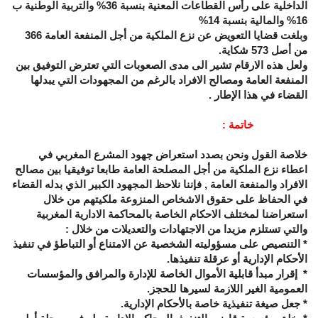
الداخلية على رأس القطاعات المعنية بنسبة 36
%
والتربية الوطنية ب
16
%
والمالية بنسبة 14
%
وبلغت قضايا التعويض عن نزع الملكية من أجل المنفعة العامة 366
من أصل 573 شكاية.
ولعل هذه الارقام تشير الى مدى الصعوبات التي تعترض التوفيق بين
المنفعة العامة ومصالح الافراد بالرغم من المجهودات التي يبدلها
القضاء في هذا الإطار .
خاتمة :
خلاصة القول ونحن بصدد استعراض جهود المشرع المغربي في
اعطاء نزع الملكية من أجل المصلحة العامة طابعا توفيقيا بين مصالح
الافراد والمنفعة العامة , فإننا نلاحظ المجهود الكبير الذي بدله القضاء
في الحفاظ على حقوق الاشخاص المنزوعة ملكيتهم من خلال
استعراضنا لمختلف الاحكام الخاصة بالمحاكمة الادارية المغربية
والتي تستلزم مزيدا من الاجتهادات والتعديلات من خلال :
* التنصيص على مسؤوليته الشخصية عن الامتناع أو التباطؤ في تنفيذ
الأحكام الإدارية أو عرقلة تنفيذها.
* إقرار مبدأ قابلية الأموال الخاصة للإدارة والمرافق والمؤسسات
العمومية الغير اللازمة لسيرها للحجز.
* جعل صيغة تنفيذية خاصة بالأحكام الإدارية.