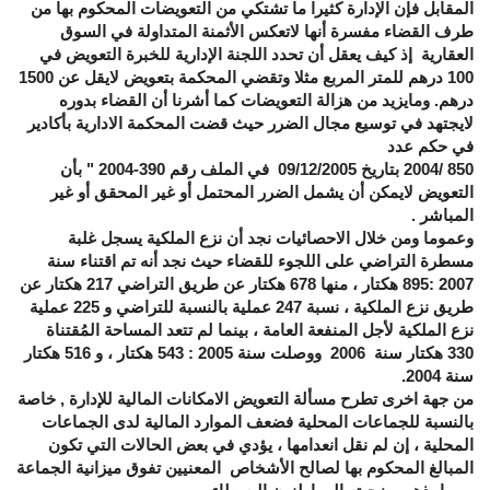
المقابل فإن الإدارة كثيرا ما تشتكي من التعويضات المحكوم بها من
طرف القضاء مفسرة أنها لاتعكس الأثمنة المتداولة في السوق
العقارية إذ كيف يعقل أن تحدد اللجنة الإدارية للخبرة التعويض في
100 درهم للمتر المربع مثلا وتقضي المحكمة بتعويض لايقل عن 1500
درهم. ومايزيد من هزالة التعويضات كما أشرنا أن القضاء بدوره
لايجتهد في توسيع مجال الضرر حيث قضت المحكمة الادارية بأكادير
في حكم عدد
850 /2004 بتاريخ 09/12/2005 في الملف رقم 390-2004 " بأن
التعويض لايمكن أن يشمل الضرر المحتمل أو غير المحقق أو غير
المباشر .
وعموما ومن خلال الاحصائيات نجد أن نزع الملكية يسجل غلبة
مسطرة التراضي على اللجوء للقضاء حيث نجد أنه تم اقتناء سنة
2007 :895 هكتار ، منها 678 هكتار عن طريق التراضي 217 هكتار عن
طريق نزع الملكية ، نسبة 247 عملية بالنسبة للتراضي و 225 عملية
نزع الملكية لأجل المنفعة العامة ، بينما لم تتعد المساحة المُقتناة
330 هكتار سنة 2006 ووصلت سنة 2005 : 543 هكتار ، و 516 هكتار
سنة 2004.
من جهة اخرى تطرح مسألة التعويض الامكانات المالية للإدارة , خاصة
بالنسبة للجماعات المحلية فضعف الموارد المالية لدى الجماعات
المحلية ، إن لم نقل انعدامها ، يؤدي في بعض الحالات التي تكون
المبالغ المحكوم بها لصالح الأشخاص المعنيين تفوق ميزانية الجماعة