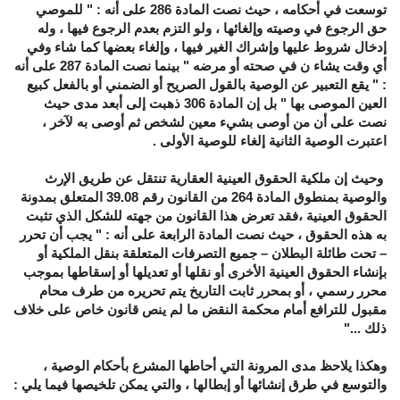
توسعت في أحكامه ، حيث نصت المادة 286 على أنه : " للموصي
حق الرجوع في وصيته وإلغائها ، ولو التزم بعدم الرجوع فيها ، وله
إدخال شروط عليها وإشراك الغير فيها ، وإلغاء بعضها كما شاء وفي
أي وقت يشاء ن في صحته أو مرضه " بينما نصت المادة 287 على أنه
: " يقع التعبير عن الوصية بالقول الصريح أو الضمني أو بالفعل كبيع
العين الموصى بها " بل إن المادة 306 ذهبت إلى أبعد مدى حيث
نصت على أن من أوصى بشيء معين لشخص ثم أوصى به لآخر ،
اعتبرت الوصية الثانية إلغاء للوصية الأولى .
وحيث إن ملكية الحقوق العينية العقارية تنتقل عن طريق الإرث
والوصية بمنطوق المادة 264 من القانون رقم 39.08 المتعلق بمدونة
الحقوق العينية ،فقد تعرض هذا القانون من جهته للشكل الذي تثبت
به هذه الحقوق ، حيث نصت المادة الرابعة على أنه : " يجب أن تحرر
– تحت طائلة البطلان – جميع التصرفات المتعلقة بنقل الملكية أو
بإنشاء الحقوق العينية الأخرى أو نقلها أو تعديلها أو إسقاطها بموجب
محرر رسمي ، أو بمحرر ثابت التاريخ يتم تحريره من طرف محام
مقبول للترافع أمام محكمة النقض ما لم ينص قانون خاص على خلاف
ذلك ..."
وهكذا يلاحظ مدى المرونة التي أحاطها المشرع بأحكام الوصية ،
والتوسع في طرق إنشائها أو إبطالها ، والتي يمكن تلخيصها فيما يلي :