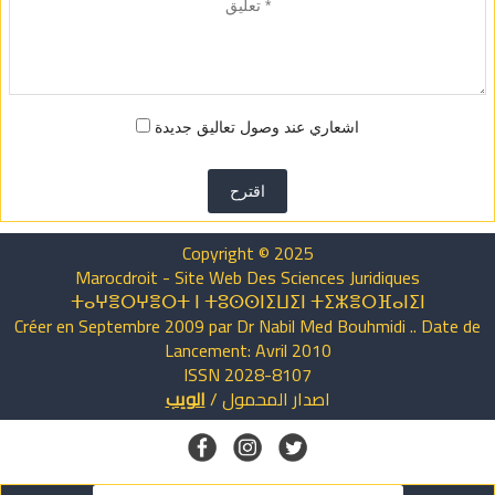
اشعاري عند وصول تعاليق جديدة
اقترح
Copyright © 2025
Marocdroit - Site Web Des Sciences Juridiques
ⵜⴰⵖⴻⵔⵖⴻⵔⵜ ⵏ ⵜⵓⵙⵙⵏⵉⵡⵉⵏ ⵜⵉⵣⴻⵔⴼⴰⵏⵉⵏ
Créer en Septembre 2009 par Dr Nabil Med Bouhmidi .. Date de
Lancement: Avril 2010
ISSN 2028-8107
اصدار
المحمول
/
الويب