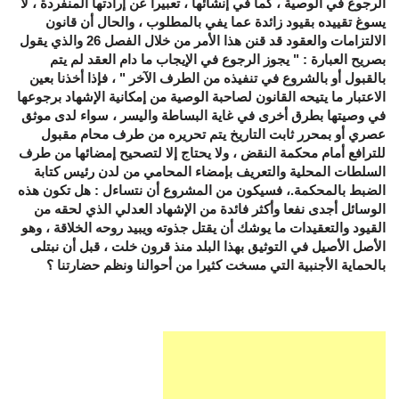
الرجوع في الوصية ، كما في إنشائها ، تعبيرا عن إرادتها المنفردة ، ﻻ
يسوغ تقييده بقيود زائدة عما يفي بالمطلوب ، والحال أن قانون
الالتزامات والعقود قد قنن هذا الأمر من خلال الفصل 26 والذي يقول
بصريح العبارة : " يجوز الرجوع في الإيجاب ما دام العقد لم يتم
بالقبول أو بالشروع في تنفيذه من الطرف الآخر " ، فإذا أخذنا بعين
الاعتبار ما يتيحه القانون لصاحبة الوصية من إمكانية الإشهاد برجوعها
في وصيتها بطرق أخرى في غاية البساطة واليسر ، سواء لدى موثق
عصري أو بمحرر ثابت التاريخ يتم تحريره من طرف محام مقبول
للترافع أمام محكمة النقض ، ولا يحتاج إلا لتصحيح إمضائها من طرف
السلطات المحلية والتعريف بإمضاء المحامي من لدن رئيس كتابة
الضبط بالمحكمة
.
، فسيكون من المشروع أن نتساءل : هل تكون هذه
الوسائل أجدى نفعا وأكثر فائدة من الإشهاد العدلي الذي لحقه من
القيود والتعقيدات ما يوشك أن يقتل جذوته ويبيد روحه الخلاقة ، وهو
الأصل الأصيل في التوثيق بهذا البلد منذ قرون خلت ، قبل أن نبتلى
بالحماية الأجنبية التي مسخت كثيرا من أحوالنا ونظم حضارتنا ؟