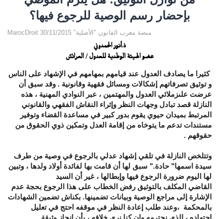
بإحضار رسم الوصية للرجوع فيها؟
MarocDroit منصة مغرب القانون "الأصلية" 30/11/2015
ذ.أنور الحمدوني
عضو الهيئة الوطنية للعدول / العرائش
كثيرا ما يصادف العدول عند قيامهم بمهامهم في الإشهاد على الناس
و توثيق تصرفاتهم إشكاﻻت ومسائل فقهية وقانونية . وقد سبق أن
عرضت علىزملائي العدول والمهتمين ، عبر النوادي المهنية ، هذه
النازلة قصد تبادل وجهات النظر وإثراء النقاش الفقهي والقانوني
المرتبط بميدان حيوي يقوم بدور كبير في مساعدة القضاء وتوفير
مستندات تدعم ما يتوخاه من إقامة العدل وتمكين ذوي الحقوق من
حقوقهم
.
وتتلخص النازلة في تلقي إشهاد عدلي بالرجوع في وصية من طرف
سيدة اسمها
"
حادة." سبق لها أن قامت بها لفائدة أوﻻد ولدها ، وتبين
لها اليوم ضرورة الرجوع فيها وإبطالها ، غير أن السيد
القاضي المكلف بالتوثيق رفض الخطاب على هذا الرجوع بحجة عدم
الإشارة إلى مراجع الوصية وبيانات تضمينها
.
بكناش تضمين الشهادات
بالمحكمة ،وعند طلب إعادة النظر في موقفه احتج في تعليل
اجتهاده ، الذي نحترمه وإن كنا نرى خلافه ، بأن إنجاز وثيقة