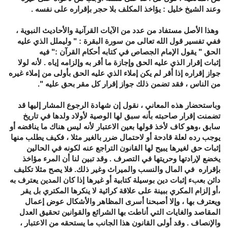
وعند الشيخ خليل : يؤاخذ المكلف بلا حجر بإقراره على نفسه .
وهذا الأصل مستفاد من عدد من الآيات القرآنية والأحاديث النبوية ،
ففي تفسير قول الله تعالى من سورة البقرة : " وليملل الذي عليه
الحق " يقول الإمام الجصاص في كتابه أحكام القرآن :" فيه
إثبات إقرار الذي عليه الحق وإجازة ما أقر به وإلزامه إياه . لأنه لولا
جواز إقراره إذا أقر لم يكن إملاء الذي عليه الحق بأولى من إملاء غيره
من الناس ، فقد تضمن ذلك جواز إقرار كل مقر بحق عليه ".
وباستحضار هذه المعاني ، نقول إن شهادة الرجوع المشار إليها قد
تضمنت إقرار صاحبته بأنه سبق لها الوصية لأولاد ولدها في تاريخ
سابق ،وهو كاف لأخذ قولها بعين الاعتبار لأنه ليس هناك ما يناقضه أو
يوجب رده لعلة قادحة أو لاحتمال ضرر بالغير مثلا ، فكيف يطلب منها
إثبات حق لغيرها يبيح لها القانون التراجع عنه لكونه في الحالين
يخضع لإرادتها وحريتها في التصرف . وقد تبين لنا أن المرء مؤاخذ
بإقراره في المال والنسب والميراث وغير ذلك. فلا يصح مثلا تكليف
دائن بعبء إثبات دين بوسيلة كتابية أو غيرها إذا كان المدين يعترف به
،أو إلزام المكري ببينة على علاقة كرائية لا ينكرها المكتري بل يقر
ويعترف بها ، وإلا أصبحنا أسرى المظاهر والأشكال عوض إعمال
المقاصد والغايات التي أناطت بها الشرائع والقوانين تحقيق العدل
والإنصاف . وقد أولى القانون هذا الجانب ما يستحقه من الاعتبار ،