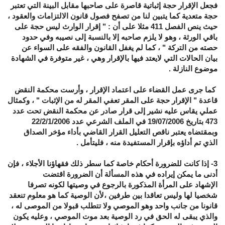
فجعل الإقرار حجة إثباتية قاصرة على صاحبها مقابل البينة التي تعتبر
حجة متعدية كما يتبين لنا من تصفح فصول قانون الالتزامات والعقود ،
حيث ينص الفصل 411 مثلا على أن : " إقرار الوارث ليس حجة على
باقي الورثة ، وهو لا يلزم صاحبه إلا بالنسبة إلى نصيبه وفي حدود
حصته من التركة " ، كما لم يغفل القانون والفقه على السواء عن
بيان الحالات التي لايعتد فيها بالإقرار وهي ، غير متوفرة في الشهادة
موضوع النازلة .
كما جرى عمل القضاء على اعتماد الإقرار ، وأرست محكمة النقض
قاعدة " الإقرار حجة على المقر تعفي المقر له من الإثبات " ، وكمثال
عملي يقاس عليه نشير إلى قرار صادر عن محكمة النقض تحت عدد
473 بتاريخ 19/07/2006 في الملف الشرعي عدد 22/2/1/2006
وبمقتضاه يعتبر ناقص التعليل القرار القاضي بأداء مؤخر الصداق
الذي تم أداؤه بإقرار المستفيدة منه ، فليتأمل .
3
-
إذا كانت للضرورة أحكام خاصة كما سطر ذلك فقهاؤنا الأجلاء ، فإن
أدنى ما يمكن إيراده في هذه المسألة أن الضرورة اقتضت
الإشهاد على المرأة المذكورة بالرجوع في وصيتها لكونه تصرفا
شخصيا لها وليس تعاقدا بين طرفين ،لأن الوصية كما هو معلوم تنعقد
قانونا من جانب واحد وهو الموصي ولا تتطلب قبولا من الموصى له ،
والذي يبقى له الحق في رد الوصية بعد موت الموصي ، وعليه يكون