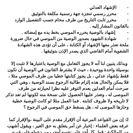
- الإشهاد العدلي
- محرر رسمي تنجزه جهة رسمية مكلفة بالتوثيق
- محرر ثابت التاريخ من طرف محام حسب التفصيل الوارد
بالقانون المشار إليه .
- إشهاد بالوصية يحرره الموصي بخط يده مع إمضائه .
- شهادة الشهود بصدور الوصية من الموصي في حال ضرورة
ملحة تعذر معها الإشهاد أو الكتابة ، على أن تؤدى هذه الشهادة
الشفوية أمام القاضي الذي يصدر الإذن بتوثيقها .
وبذلك يتبين لنا أنه لا يجوز التعامل مع الوصية باعتبارها لا تثبت إلا
بوسيلة واحدة ووحيدة ، حيث ﻻ يشترط القانون في الوصية أن تكون
فقط بإشهاد عدلي ، بل يجوز كتابتها خطيا من طرف الموصي مثلا ،
فلا يمكن والحال هذه إلزام طالبة الرجوع بسند الوصية ، وهي التي
صرحت أمام العدلين بعدم التوفر عليه نظرا لحيازته من طرف
الموصى له ، وتعذر عليها الحصول على نسخة منه لكونها لم تعد تذكر
ﻻ تاريخه وﻻ ظروف كتابته
.
فما العمل مثلا لو كانت الوصية خطية
وحازها الموصى له ، هل يسقط حق الموصي في الرجوع ؟
2- إن من القواعد المرعية أن الإقرار مقدم على البينة ،والإقرار كما
عرفه بعض العلماء : إخبار عن أمر يتعلق به حق الغير ، ويقول أشهب
من المالكية : قول كل أحد على نفسه أوجب من دعواه على غيره