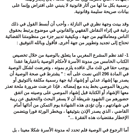
رسمية بكل ما لها من آثار قانونية ﻻ ينبني على افتراض وإنما على
بيانات صريحة سليمة وقانونية
.
وقد بينت وجهة نظري في النازلة ، وأحب أن أبسط القول في ذلك
رغبة في إثراء النقاش الفقهي والقانوني في موضوع يرتبط بحقوق
الناس ومعاملاتهم من جهة ، وبكيفية تدبير جزء من منظومتنا القضائية
تحتاج إلى تجديد وتطوير من جهة أخرى. فأقول وبالله التوفيق :
1- لقد نظم المشرع المغربي ما يتعلق بالوصية من خلال تخصيص
الكتاب الخامس من مدونة الأسرة لأحكام الوصية باعتبارها عقدا
يوجب حقا في ثلث مال عاقده يلزم بموته ، وتعرضت لشكل الوصية
في المادة 296 التي نصت على أنه : " يشترط في صحة الوصية أن
يصدر بها إشهاد عدلي أو إشهاد أية جهة رسمية مكلفة بالتوثيق أو
يحررها الموصي بخط يده مع إمضائه . فإذا عرضت ضرورة ملحة تعذر
معها الإشهاد أو الكتابة قبل إشهاد الموصي على وصيته من اتفق
حضورهم من الشهود شريطة أن لا يسفر البحث والتحقيق عن ريبة
في شهادتهم ، وأن تؤدى هذه الشهادة يوم التمكن من أدائها أمام
القاضي ، الذي يصدر الإذن بتوثيقها ، ويخطر الورثة فورا ويتضمن
الإخطار مقتضيات هذه الفقرة ..."
أما الرجوع في الوصية فلم تحدد له مدونة الأسرة شكلا معينا ، بل