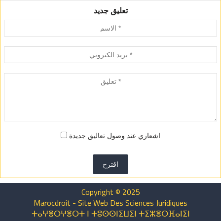
تعليق جديد
اشعاري عند وصول تعاليق جديدة
اقترح
Copyright © 2025
Marocdroit - Site Web Des Sciences Juridiques
ⵜⴰⵖⴻⵔⵖⴻⵔⵜ ⵏ ⵜⵓⵙⵙⵏⵉⵡⵉⵏ ⵜⵉⵣⴻⵔⴼⴰⵏⵉⵏ