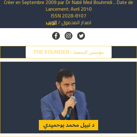
Créer en Septembre 2009 par Dr Nabil Med Bouhmidi .. Date de
Lancement: Avril 2010
ISSN 2028-8107
اصدار
المحمول
/
الويب
THE FOUNDER - مؤسس المنصة