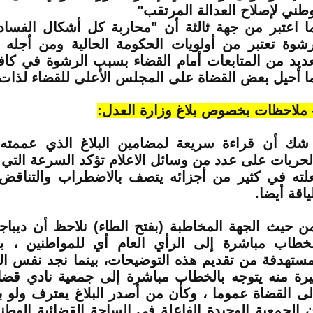
وطني لإصلاح العدالة المرتقب"
ا اعتبر من جهة ثالثة أن "محاربة كل أشكال الفسا
رشوة تعتبر من أولويات الحكومة الحالية ومن أجله ت
عديد من المتابعات أمام القضاء بسبب الرشوة في كاف
ا أحيل بعض القضاة على المجلس الأعلى للقضاء لذات
 شك أن قراءة سريعة لمضامين البلاغ الذي عممته 
لحريات على عدد من وسائل الاعلام تؤكد السرعة التي ص
لته في كثير من أجزائه يتصف بالاضطراب والتناقض
ياقة أيضا.
ن حيث الجهة المخاطبة (بفتح الطاء) نلاحظ أن ديباجة 
لخطاب مباشرة إلى الرأي العام أي للمواطنين ، ب
مستهدفة من تقديم هذه التوضيحات، بينما نجد نفس الب
يرة منه يتوجه بالخطاب مباشرة إلى جمعية نادي قض
لى القضاة عموما ، وكأن من أصدر البلاغ يعترف ولو 
ن الجمعية الوحيدة الفاعلة في الساحة القضائية الوطن