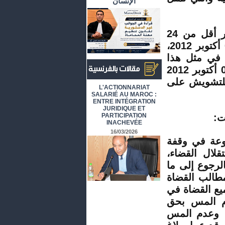
الإنسان
ومن حيث تاريخ صدور البلاغ يلاحظ أنه صدر بعد مرور أقل من 24
ساعة على تنفيذ الوقفة الوطنية للقضاة ليوم السبت 06 أكتوبر 2012،
 في مثل هذا
التوقيت لينشر في صحف أول أيام الأسبوع أي الاثنين 08 أكتوبر 2012
 للتشويش على
أرشيف المقالات باللغة الفرنسية
L'ACTIONNARIAT
SALARIÉ AU MAROC :
ENTRE INTÉGRATION
JURIDIQUE ET
ت:
PARTICIPATION
INACHEVÉE
16/03/2026
فوعة في وقفة
لال القضاء،
لرجوع إلى ما
مطالب القضاة
يع القضاة في
دم المس بحق
، وعدم المس