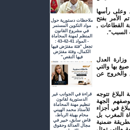
د وعلى رأسها
م الأمر بفتح
ملاحظات دستورية حول
ة القطاعات ,
مواد التكوين المستمر
في مشروع القانون
 السبب".
المنظم لمهنة المحاماة
- المواد 41-42-43 :
تجعل "فئة مفترَض فيها
الكمال، وفئة مفترَض
فيها النقص”
وزارة العدل
يغ بها والتي
 والخروج عن
البلاغ تتوجه
قراءة في الجوانب غير
الدستورية لقانون
وصفهم الجهة
تنظيم مهنة المحاماة
لاغ في أجزاء
للأستاذ محمد الهيني
اة المغرب بل
محام بهيئة الرباط،
قاض سابق، خبير في
بطريقة ضمنية
مجال العدالة وحقوق
ية والتي تمثل