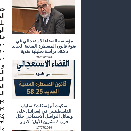
حس
ال
لل
ال
خل
مؤسسة القضاء الاستعجالي في
- 
ضوء قانون المسطرة المدنية الجديد
- 
58.25 دراسة تحليلية نقدية
- 
25/07/2026
و 
ال
ال
ال
ال
مه
سكوت أم إسكات؟ سلوك
من
الفلسطينيين في إسرائيل على
وم
وسائل التواصل الاجتماعي خلال
أج
حرب 7 تشرين الأول/ أكتوبر
وا
17/07/2026