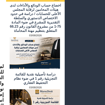
أرشيف الدراسات و الأبحاث
اخضاع حساب الودائع والأداءات لدى
هيئات المحامين لرقابة المجلس
الأعلى للحسابات / دراسة في حدود
الاختصاص الدستوري والسلطة
التقديرية للمشرع في ضوء المادة
75-1 من مشروع القانون رقم 66.23
المتعلق بتنظيم مهنة المحاماة
03/08/2026
لم
لل
دراسة تأصيلية نقدية للقائمة
ال
التجزيئية رقم 1 في ضوء نظام
التحفيظ العقاري
وا
03/08/2026
نو
اس