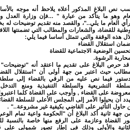
ب نص البلاغ المذكور أعلاه يلاحظ أنه موجه بالأس
عام وهو ما يتأكد من عبارة " ...فإن وزارة العدل و
رأي العام ما يلي.."، والقصد منه تقديم توضيحات له 
وطنية للقضاة، والشعارات والمطالب التي تضمنتها اللا
ال هذه الوقفة والتي تتمثل أساسا فيما يلي:
ضمان استقلال القضاء
تحسين الوضعية الاجتماعية للقضاة
محاربة الرشوة.
قد حرص البلاغ على تقديم ما اعتقد أنه "توضيحات
مطالب حيث اعتبر من جهة أولى أن "استقلال القض
دستور فيما نص عليه من الرقي بالقضاء إلى سلط
سلطة التشريعية والسلطة التنفيذية ومنع التدخل
معروضة على القضاء , وأوجب على القضاة كلما اعتبروا 
دد أن يحيلوا الأمر إلى المجلس الأعلى للسلطة القضا
 حاول التأثير على القاضي بكيفية غير مشروعة.." .
ن جهة ثانية أكد البلاغ أن "الحكومة واعية تمام الوع
ور القضاة وعازمة على الرفع منها خاصة بالنسبة للد
لثانية والأولى وذلك في إطار تصور شمولي على قا