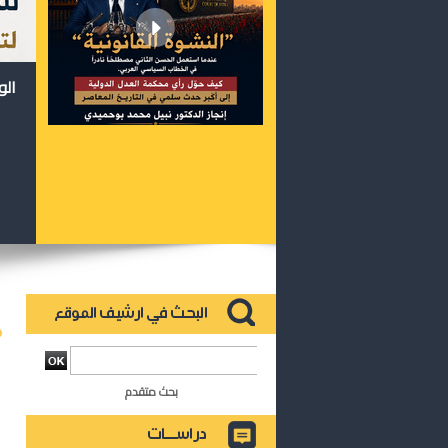
الو
بحث متقدم