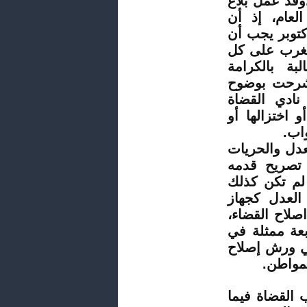
وقد عمل بلاغ
لعام، إذ أن
كتوبر يجب أن
لمغرب على كل
بة بالكرامة
 شرحت بوضوح
ادي القضاة
 اختزالها أو
اب.
عدل والحريات
 تصريح قدمه
 لم تكن كذلك
العدل كجهاز
اصلاح القضاء،
بعة ممثلة في
في ورش إصلاح
لمواطن.
 القضاة فيما