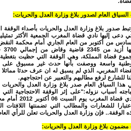
قضاة.
تبط صدور بلاغ وزارة العدل والحريات بأصداء الوقفة ا
تي دعى إليها نادي قضاة المغرب الجمعية الأكثر تمثيلي
سادس من أكتوبر من العام الجاري أمام محكمة النق
فيها أ
موع قضاة المملكة، وهي الوقفة التي حظيت بتغطية ا
طنية واسعة ووصفت بأنها حدث غير مسبوق على م
قضاء المغربي، الذي لم يسبق له ان عرف حدثا مماثلا 
نا للشارع لرفع مطالبهم والتعبير عن احتجاجهم.
 هذا السياق العام صدر بلاغ وزارة العدل والحريات 
باجته أسباب نزوله:"على إثر الوقفة الاحتجاجية التي 
نادي قضاة المغرب يوم ا
عتبارا للشعارات والمطالب التي تضمنتها اللافتات ا
ه الوقفة.. فإن وزارة العدل والحريات تعلن للرأي العام