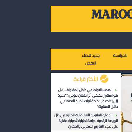
MAROC
للمراسلة
جديد قضاء
النقض
الأكثر قراءة
الصمت الاجتماعي داخل المقاولة... هل
هو استقرار حقيقي أم احتقان مؤجل؟ "دعوة
إلى إعادة قراءة مؤشرات المناخ الاجتماعي
داخل المقاولة"
الحماية القانونية للمعاملات المالية في ظل
البورصة الرقمية: دراسة تحليلية تأصيلية مقارنة
على ضوء التشريع المغربي والمقارن