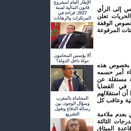
الإطار العام لمشروع
قانون المالية لسنة
اس إلى الرأي
2027: قراءة في
الحريات تعلن
المرتكزات والرهانات
بخصوص الوقفة
فتات المرفوعة
ألا يؤسس المحامون
دولة داخل الدولة؟
" بخصوص هذه
اء أمر حسمه
ة مستقلة عن
 في القضايا
أن استقلالهم
المحاماة بالمغرب
ئية وعاقب كل
وسؤال الوجود، بين
رسالة الدفاع وتغول
ي بعدم ملاءمة
التشريع
رجات الثالثة
عدة الميثاق