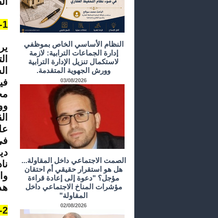
ال
1- السياق العام لصدور بلاغ وزارة العدل والحريات:
النظام الأساسي الخاص بموظفي
ير
إدارة الجماعات الترابية: لازمة
ال
لاستكمال تنزيل الإدارة الترابية
ال
وورش الجهوية المتقدمة.
03/08/2026
مج
وو
ال
عل
في
دي
الصمت الاجتماعي داخل المقاولة...
هل هو استقرار حقيقي أم احتقان
وا
مؤجل؟ "دعوة إلى إعادة قراءة
هذ
مؤشرات المناخ الاجتماعي داخل
المقاولة"
02/08/2026
2- مضمون بلاغ وزارة العدل والحريات: