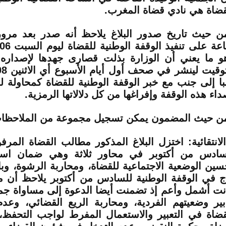
قضاة هي نادي قضاة المغرب.
و ما يعني أن الوزارة بذلت قصارى جهدها لإصداره
با إلى جنب مع خبر الوقفة الوطنية للقضاة كمحاولة
داء هذه الوقفة وإفراغها من كل دلالاتها الرمزية.
ن حيث المضمون يمكن تسجيل مجموعة من الملاحظا
الانتقائية: اختزل البلاغ المذكور مطالب القضاة المر
سادس من أكتوبر في محاور ثلاثة وهي ضمان استق
سين الوضعية الاجتماعية للقضاة، ومحاربة الرشوة، وبا
ج في الوقفة الوطنية للسادس من أكتوبر يلاحظ أن 
نت أشمل وأعم إذ تضمنت أيضا الدعوة إلى مساواة جم
بير وضعيتهم الفردية، ومحاربة الريع القضائي، وع
قضاة في التعبير والاستعمال المفرط لواجب التحفظ