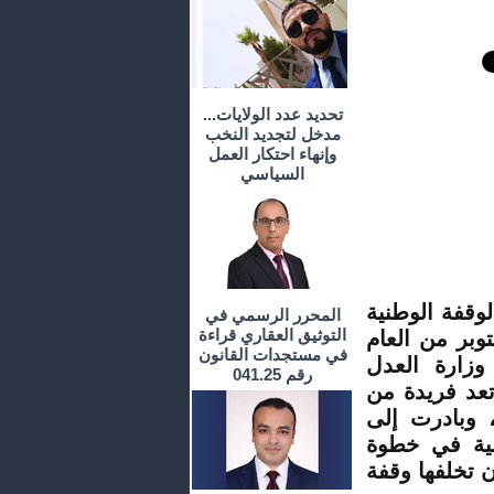
تحديد عدد الولايات...
مدخل لتجديد النخب
وإنهاء احتكار العمل
السياسي
وقفة الوطنية
المحرر الرسمي في
التوثيق العقاري قراءة
وبر من العام
في مستجدات القانون
زارة العدل
رقم 041.25
تعد فريدة من
، وبادرت إلى
وقفة الوطنية في خطوة
ن تخلفها وقفة