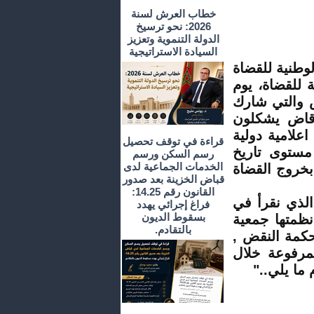
خطاب العرش لسنة
2026: نحو ترسيخ
الدولة التنموية وتعزيز
السيادة الاستراتيجية
لوطنية للقضاة
ة للقضاة، يوم
ض والتي شارك
زيد من 2345 قاضية وقاض من إجمالي 3700 قاض يشكلون
علامية دولية
قراءة في توقف تحصيل
ستوى تاريخ
رسم السكن ورسم
الخدمات الجماعية لدى
بخروج القضاة
قباض الخزينة بعد صدور
القانون رقم 14.25:
الذي نقرأ في
فراغ إجرائي يهدد
بسقوط الديون
نظمتها جمعية
بالتقادم.
لسبت 06 أكتوبر 2012 أمام محكمة النقض ,
لمرفوعة خلال
 ما يلي.."