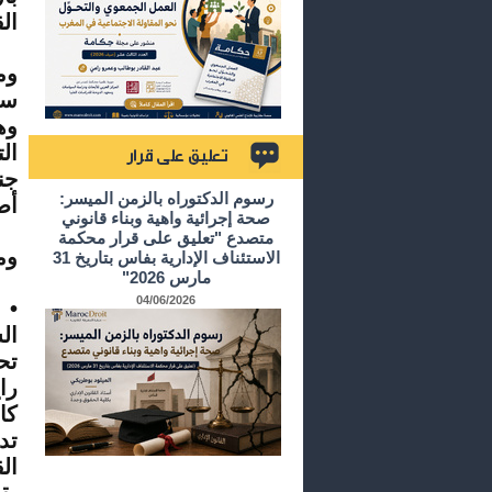
ال
وه
جن
تعليق على قرار
رسوم الدكتوراه بالزمن الميسر:
أص
صحة إجرائية واهية وبناء قانوني
متصدع "تعليق على قرار محكمة
وم
الاستئناف الإدارية بفاس بتاريخ 31
مارس 2026"
04/06/2026
• 
ال
تح
را
كا
تد
ال