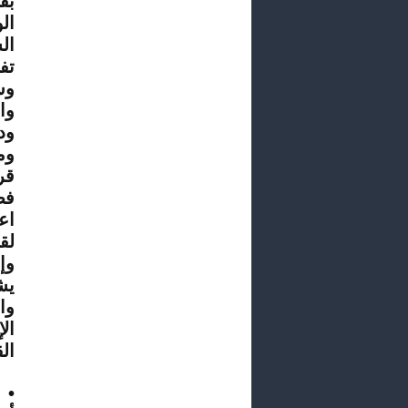
بق
ال
ال
تف
وس
وا
ود
وم
قر
فض
اع
لق
وإ
يش
وا
ال
ال
• 