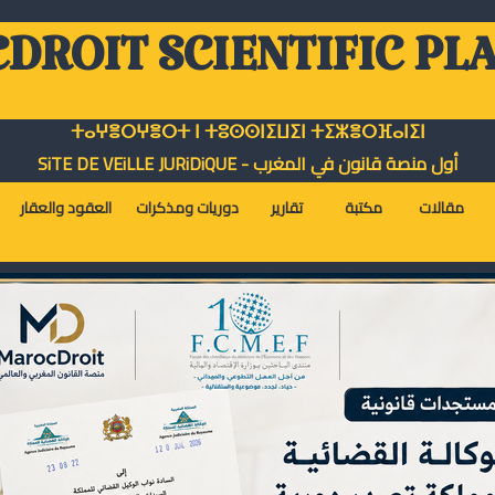
DROIT SCIENTIFIC PL
ⵜⴰⵖⴻⵔⵖⴻⵔⵜ ⵏ ⵜⵓⵙⵙⵏⵉⵡⵉⵏ ⵜⵉⵣⴻⵔⴼⴰⵏⵉⵏ
أول منصة قانون في المغرب - SiTE DE VEiLLE JURiDiQUE
مقالات
مكتبة
تقارير
دوريات ومذكرات
العقود والعقار