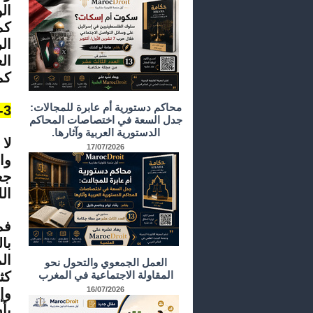
ال
كم
ال
ال
كم
محاكم دستورية أم عابرة للمجالات:
3- ملاحظات بخصوص بلاغ وزارة العدل:
جدل السعة في اختصاصات المحاكم
الدستورية العربية وآثارها.
لا
17/07/2026
وا
جع
الل
فم
با
ال
العمل الجمعوي والتحول نحو
المقاولة الاجتماعية في المغرب
كث
16/07/2026
وإ
بأ