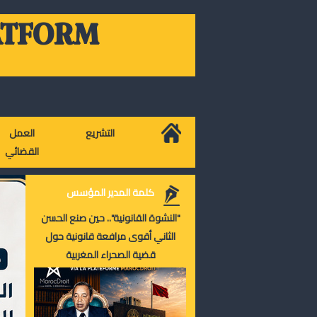
ATFORM
التشريع
العمل
القضائي
كلمة المدير المؤسس
"النشوة القانونية".. حين صنع الحسن
الثاني أقوى مرافعة قانونية حول
قضية الصحراء المغربية