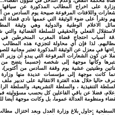
ضاة محكمة النقض، وعدم التدخل في شؤون القضاء...
وزارة على اخراج المطالب المذكورة عن سياقها ا
شعارات واللافتات المرفوعة صبيحة يوم السادس من أ
هم وتقرأ على ضوء الوثيقة التي عممها نادي قضاة ا
ائل الاعلام الوطنية والدولية وهي وثيقة المطال
لاستقلال الفعلي والحقيقي للسلطة القضائية والتي
قة أسباب احتجاج قضاة المغرب المنخرطين في ن
طالبهم. لذا فإن أي محاولة لتجزيء هذه المطالب أو
اءتها في معزل عن الوثيقة المذكورة تعتبر مجانبة للصو
لا عن كون الشعارات المرفوعة التي يبدو أن وزير ال
تبرها وكأنها موجهة إلى شخصه (حسبما يتضح من
ناتين وطنيتين عشية يوم وقفة السادس من أكتوبر)،
نما كانت موجهة إلى مؤسسات عديدة منها وزارة 
رف حاليا خلال هذه الفترة الانتقالية على تدبير ملف 
لسلطة التنفيذية ، والسلطة التشريعية، والسلطة الرا
إعلام، فضلا عن باقي الفاعلين كل بحسب مسؤوليته 
قضاء ومنظومة العدالة عموما، بل وكانت موجهة أيضا ل
السطحية :حاول بلاغ وزارة العدل وبعد اختزال مطالب