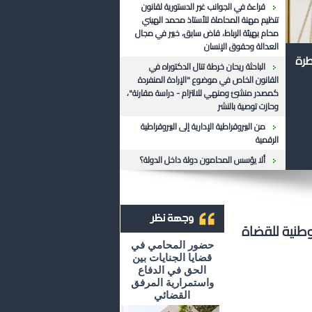
قراءة في الجوانب غير الدستورية لقانون
تنظيم مهنة المحاماة للأستاذ محمد الهيني
محام بهيئة الرباط، قاض سابق، خبير في مجال
العدالة وحقوق الإنسان
طرة
الباحثة ريحان خرطة تنال الدكتوراه في
القانون الخاص في موضوع "الإرادة المنفردة
كمصدر منشئ ومنهي للالتزام - دراسة مقارنة"،
وحازت توصية بالنشر
من البيروقراطية الإدارية إلى البيروقراطية
الرقمية
ألا يؤسس المحامون دولة داخل الدولة؟
وطنية للقضاة
أرشيف وجهة نظر
حضور المحامي في
قضايا الجنايات بين
الحق في الدفاع
واستمرارية المرفق
القضائي