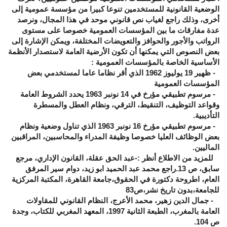
الوضعية القانونية للمستخدمين تنوعا كبيرا من مؤسسة عمومية إلى
أخرى، وذلك راجع لغياب نص قانوني موحد في هذا المجال، ونرصد
عدة مفارقات ما بين المؤسسات العمومية خصوصا على مستوى
الرواتب والأجور والحوافز والتعويضات المختلفة، ويمكن الإشارة إلى
بعض النصوص التي يمكنها أن تكون الأرضية العامة لاستصدار الأنظمة
الأساسية الخاصة بالمؤسسات العمومية :
- ظهير 19 يوليوز 1962 الذي أقر نظاما عاما لمستخدمي بعض
المؤسسات العمومية
- مرسوم تطبيقي مؤرخ في 14 نونبر 1963 يحدد الشروط العامة
وقواعد التوظيف، التنقيط، الترقي، ونظام العطل والمسطرة
التأديبية.
- مرسوم تطبيقي مؤرخ 16 نونبر 1963 الذي تناول وضعية ونظام
بعض الوظائف العليا خصوصا وظيفة المدراء والمحاسبين، المراقبين
الماليين.
للمزيد من الاطلاع أنظر :-عبد الحق عقلة، القانون الإداري، مرجع
سابق، ص 13.راجع محمد عبد الحميد ابو زيد، دوام سير المرفق
العام، اطروحة دكتورة في الحقوق،جامعة القاهرة، المكتبة المركزية
للجامعة،بدون تاريخ نشر،ص83
- جمال الدين زهير، محمد الأعرج، النظام القانوني للمقاولات
العامة بالمغرب، الطبعة الثانية 1997، المعهد المغربي للكتاب، وجدة
ص 104.