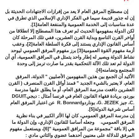
إن مصطلح المرفق العام لا يعد من إفرازات الاجتهادات الحديثة بل
إن له جذور قديمة سيما في الفكر الإداري الإسلامي الذي تطرق في
عدة مناسبات إلى الخدمة العمومية والمنفعة العامة
[1]
.
لكن الدولة بمفهومها الحديث لم تعرف هذا المصطلح إلا انطلاقا من
أواخر القرن التاسع وبداية القرن العشرين، ففي تلك المرحلة كان
أساس القانون الإداري يستند إلى فكرة السلطة العامة
[2]
، وعقب
أزمة مفهوم القوة العمومية
[3]
برز مفهوم المرفق العمومي ليوحد
نشاط الدولة ويصير له إطار واحد يتمثل في المرافق العمومية، أي أن
الدولة لم تعد تلك الآلة التحكمية بقدر ما صارت ترمز إلى وحدة
المجتمع وتضامنه
[4]
.
الأكيد أن الجمع بين هذين المفهومين الأصليين " الدولة، المرفق
العام، لا يعتبر بالشيء الجديد " فمنذ أوائل القرن المنصرف ( القرن
العشرين دافعت مدرسة المرفق العام، أو ما يطلق عليها مدرسة
بوردو، بريادة فقهاء القانون العام في فرنسا أمثال : ديجي
DGUIT
C.
، جيز
JEZEK
G.
، بوناردو
Bonnard
R.
عن اعتبار المرفق العام
أساس شرعية الدولة
[5]
.
إن مدرسة المرفق العمومي، كان لها الأثر الكبير في بناء نظرية
المرفق العمومي، وجعله أساسا للقانون الإداري، وإن الدولة ما
هي إلا باقة "مجموعة من المرافق العمومية "
[6]
، ويستعمل مفهوم
المرفق للدلالة على معنيين أحدهما عضوي والثاني مادي :