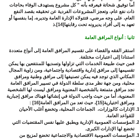
أما توفيق شحاتة فيعرفه بأنه " كل مشروع يستهدف الوفاء بحاجات
ذات نفع عام، وتعجز المشروعات الفردية عن تحقيقه بقصد النفع
العام، على وجه مرضي، فتتولاه الإدارة العامة وتديره، إما بنفسها أو
تعهد به إلى أفراد يديرونه تحت رقابتها
[14]
.ذ
ثانيا : أنواع المرافق العامة
استقر الفقه والقضاء على تقسيم المرافق العامة إلى أنواع متعددة
استنادا إلى اعتبارات مختلفة.
فمن حيث طبيعة الخدمات التي تزاولها وتسديها للمنتفعين بها يمكن
تقسيمها إلى مرافق إدارية واقتصادية واجتماعية، ومن زاوية المجال
المكاني الذي توجد فيه يمكن تصنيفها إلى مرافق وطنية ومرافق
محلية، ومن جهة نظر مدى سلطة الدولة في تسيير المرافق العامة
نجد مرافق متمتعة بالشخصية المعنوية ومرافق ليست لها الشخصية
المعنوية، أما من حيث واجب الدولة في إنشائها فهناك مرافق إجبارية
ومرافق اختيارية
[15]
، حيث تعد من المرافق العامة
[16]
:
الإدارات كالوزارات، الجماعات المحلية، وتخضع أغلب الأحيان
للقواعد العامة.
المؤسسات العمومية الإدارية ويطبق عليها نفس المقتضيات التي
تخضع لها الإدارات الكبرى.
المؤسسات العمومية الاقتصادية والاجتماعية تخضع لمزيج من