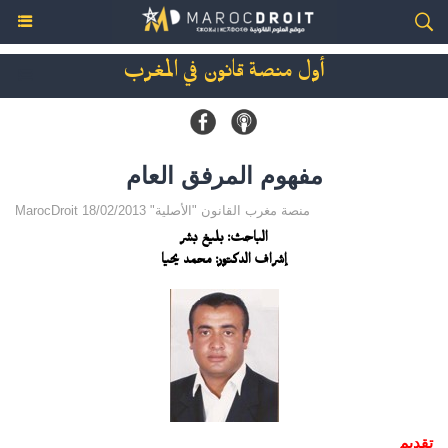
أول منصة قانون في المغرب
مفهوم المرفق العام
MarocDroit منصة مغرب القانون "الأصلية" 18/02/2013
الباحث: بليغ بشر
إشراف الدكتور: محمد يحيا
تقديم