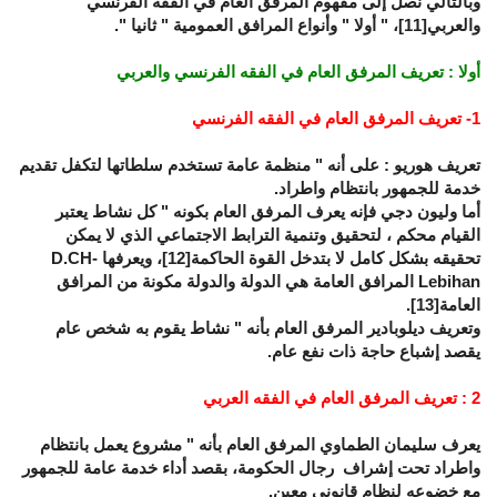
وبالتالي نصل إلى مفهوم المرفق العام في الفقه الفرنسي
والعربي
[11]
، " أولا " وأنواع المرافق العمومية " ثانيا ".
أولا : تعريف المرفق العام في الفقه الفرنسي والعربي
1- تعريف المرفق العام في الفقه الفرنسي
تعريف هوريو : على أنه " منظمة عامة تستخدم سلطاتها لتكفل تقديم
خدمة للجمهور بانتظام واطراد.
أما وليون دجي فإنه يعرف المرفق العام بكونه " كل نشاط يعتبر
القيام محكم ، لتحقيق وتنمية الترابط الاجتماعي الذي لا يمكن
تحقيقه بشكل كامل لا بتدخل القوة الحاكمة
[12]
، ويعرفها
D.CH-
Lebihan
المرافق العامة هي الدولة والدولة مكونة من المرافق
العامة
[13]
.
وتعريف ديلوبادير المرفق العام بأنه " نشاط يقوم به شخص عام
يقصد إشباع حاجة ذات نفع عام.
2 : تعريف المرفق العام في الفقه العربي
يعرف سليمان الطماوي المرفق العام بأنه " مشروع يعمل بانتظام
واطراد تحت إشراف رجال الحكومة، بقصد أداء خدمة عامة للجمهور
مع خضوعه لنظام قانوني معين.