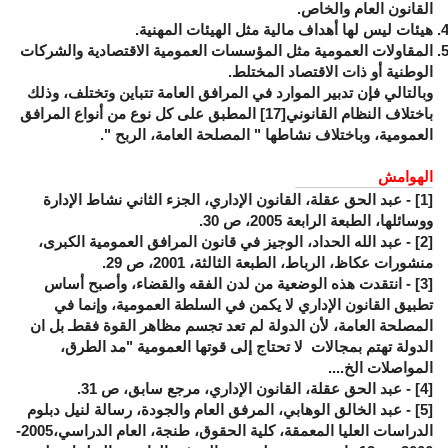
القانون العام والخاص.
هيئات ليس لها أهداف مالية مثل الهيئات المهنية.
المقاولات العمومية مثل المؤسسات العمومية الاقتصادية والشركات
الوطنية أو ذات الاقتصاد المختلط.
وبالتالي فإن تدبير الموارد في المرافق العامة تتباين وتختلف، وذلك
باختلاف النظام القانوني
[17]
المطبق على كل نوع من أنواع المرافق
العمومية، وباختلاف نشاطها " المصلحة العامة، الربح ".
الهوامش
[1]
- عبد الحق عقلة، القانون الإداري، الجزء الثاني نشاط الإدارة
ووسائلها، الطبعة الرابعة 2005، ص 30.
[2]
- عبد الله الحداد، الوجيز في قانون المرافق العمومية الكبرى،
منشورات عكاظ، الرباط، الطبعة الثالثة، 2001، ص 29.
[3]
- انتقدت هذه الوضعية من لدن الفقه والقضاء، وأصبح أساس
تطبيق القانون الإداري لا يكمن في السلطة العمومية، وإنما في
المصلحة العامة، لأن الدولة لم تعد تجسم مظاهر القوة فقطـ بل ان
الدولة تهتم بمجالات لا تحتاج إلى قوتها العمومية "مد الطرق،
المواصلات الخ....
[4]
- عبد الحق عقلة، القانون الإداري، مرجع سابق، ص 31.
[5]
- عبد الخالق الوهابي، المرفق العام والجودة، رسالة لنيل دبلوم
الدراسات العليا المعمقة، كلية الحقوق، طنجة، العام الدراسي،2005-