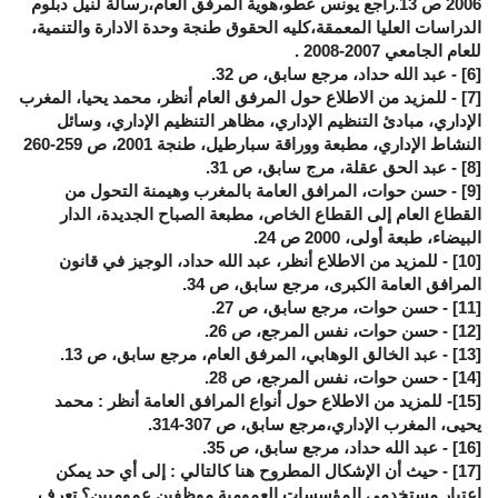
2006 ص 13.راجع يونس عطو،هوية المرفق العام،رسالة لنيل دبلوم
الدراسات العليا المعمقة،كليه الحقوق طنجة وحدة الادارة والتنمية،
للعام الجامعي 2007-2008 .
[6]
- عبد الله حداد، مرجع سابق، ص 32.
[7]
- للمزيد من الاطلاع حول المرفق العام أنظر، محمد يحيا، المغرب
الإداري، مبادئ التنظيم الإداري، مظاهر التنظيم الإداري، وسائل
النشاط الإداري، مطبعة ووراقة سبارطيل، طنجة 2001، ص 259-260
[8]
- عبد الحق عقلة، مرج سابق، ص 31.
[9]
- حسن حوات، المرافق العامة بالمغرب وهيمنة التحول من
القطاع العام إلى القطاع الخاص، مطبعة الصباح الجديدة، الدار
البيضاء، طبعة أولى، 2000 ص 24.
[10]
- للمزيد من الاطلاع أنظر، عبد الله حداد، الوجيز في قانون
المرافق العامة الكبرى، مرجع سابق، ص 34.
[11]
- حسن حوات، مرجع سابق، ص 27.
[12]
- حسن حوات، نفس المرجع، ص 26.
[13]
- عبد الخالق الوهابي، المرفق العام، مرجع سابق، ص 13.
[14]
- حسن حوات، نفس المرجع، ص 28.
-[15]
للمزيد من الاطلاع حول أنواع المرافق العامة أنظر : محمد
يحيى، المغرب الإداري،مرجع سابق، ص 307-314.
[16]
- عبد الله حداد، مرجع سابق، ص 35.
[17]
- حيث أن الإشكال المطروح هنا كالتالي : إلى أي حد يمكن
اعتبار مستخدمي المؤسسات العمومية موظفين عموميين؟ تعرف