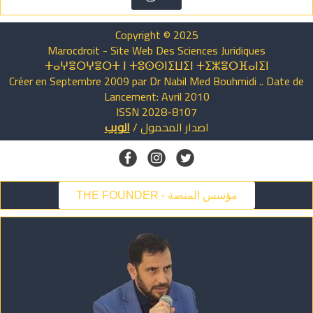
Copyright © 2025
Marocdroit - Site Web Des Sciences Juridiques
ⵜⴰⵖⴻⵔⵖⴻⵔⵜ ⵏ ⵜⵓⵙⵙⵏⵉⵡⵉⵏ ⵜⵉⵣⴻⵔⴼⴰⵏⵉⵏ
Créer en Septembre 2009 par Dr Nabil Med Bouhmidi .. Date de
Lancement: Avril 2010
ISSN 2028-8107
اصدار
المحمول
/
الويب
THE FOUNDER - مؤسس المنصة