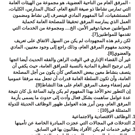
- المرفق العام من الناحية العضوية، هو مجموعة من الهيئات العامة
التي تمارس نشاطا ذو صيغة النفع العام، كمثال المدارس، الكليات،
المستشفيات، أما المفهوم المادي فينصرف إلى نشاط ومضمون
العمل الذي يمارسه المرفق تحقيقا للمصلحة العامة كحماية
المواطنين صحيا،توفير الأمن، الخ.... ومجموعة من الخدمات التي
تقدمها للمواطنين
[7]
.
لكن رغم هذه المجهودات لم يكن من السهل الاتفاق على تعريف
وتحديد مفهوم المرفق العام، وذلك راجع إلى وجود معنيين، المادي
والعضوي
[8]
.
غير أن القضاء الإداري في الوقت الراهن والفقه الحديث أيضا اتجها
إلى ترجيح النظرة المادية بالنسبة للمرافق العامة، حيث يكفي أن
يتصف بنشاط معين ببعض الخصائص كأن يكون من أجل المصلحة
العامة، وأن تكون السلطة العامة قدرات أن تجعل منه مرفقا عموميا
ليتم إضفاء وصف المرفق العام على هذا النشاط
[9]
.
إن التطور نحو الأخذ بهذا المفهوم لم يكن وليد الساعة بل كان نتيجة
عدة عوامل ساهمت بشكل فعال وأدت إلى حدوث ما يسمى بأزمة
المرفق العام، ومن أبرز هذه العوامل ظهور الوظائف الحديثة للدولة
المتمثلة في
[10]
:
الوظائف الاقتصادية والاجتماعية
التدخلات في المجالات التي عجزت المبادرة الخاصة عن تأمينها
توفير خدمات لم يكن الأفراد يطالبون بها في السابق.