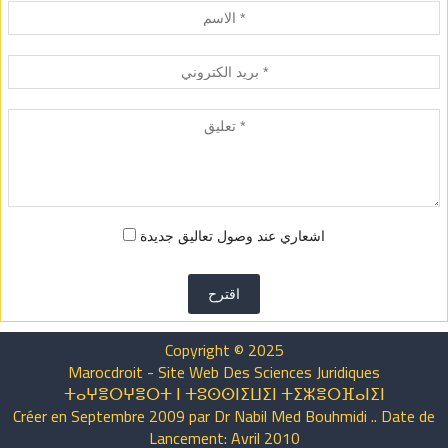
اشعاري عند وصول تعاليق جديدة
اقترح
Copyright © 2025
Marocdroit - Site Web Des Sciences Juridiques
ⵜⴰⵖⴻⵔⵖⴻⵔⵜ ⵏ ⵜⵓⵙⵙⵏⵉⵡⵉⵏ ⵜⵉⵣⴻⵔⴼⴰⵏⵉⵏ
Créer en Septembre 2009 par Dr Nabil Med Bouhmidi .. Date de
Lancement: Avril 2010