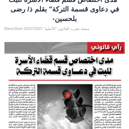
في دعاوى قسمة التركة" بقلم ذ/ رضى
بلحسين-
MarocDroit منصة مغرب القانون "الأصلية" 01/07/2023