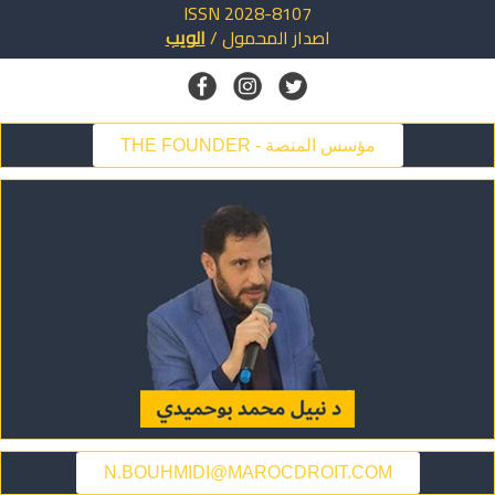
ISSN 2028-8107
اصدار
المحمول
/
الويب
THE FOUNDER - مؤسس المنصة
N.BOUHMIDI@MAROCDROIT.COM