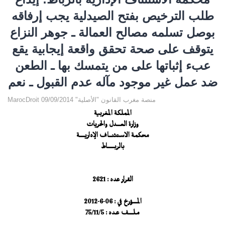
طلب الترخيص بفتح الصيدلية يجب إرفاقه
بوصل تسلمه مصالح العمالة ـ جوهر النزاع
يتوقف على صحة تحقق واقعة إيجابية يقع
عبء إثباتها على من يتمسك بها ـ الطعن
ضد عمل غير موجود مآله عدم القبول ـ نعم
MarocDroit منصة مغرب القانون "الأصلية" 09/09/2014
المملكة المغربية
وزارة العــــدل والحريات
محكمة الاستئنـــاف الإداريـــــة
بالربـــــــاط
القرار عدد : 2621
المــــؤرخ في : 06-6-2012
مـلــــف عـدد : 75/11/5