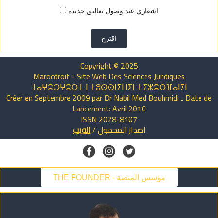
اشعاري عند وصول تعاليق جديدة
اقترح
Copyright © 2025
Marocdroit - Site Web Des Sciences Juridiques
ⵜⴰⵖⴻⵔⵖⴻⵔⵜ ⵏ ⵜⵓⵙⵙⵏⵉⵡⵉⵏ ⵜⵉⵣⴻⵔⴼⴰⵏⵉⵏ
Créer en Septembre 2009 par Dr Nabil Med Bouhmidi .. Date de
Lancement: Avril 2010
ISSN 2028-8107
اصدار
المحمول
/
الويب
THE FOUNDER - مؤسس المنصة