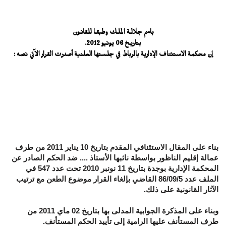
باسم جلالـة الملـك وطبقـا للقانـون
بتاريـخ 06 يونيو 2012.
إن محكمة الاستئناف الإدارية بالرباط في جلستها العلنية أصدرت القرار الآتي نصه :
بناء على المقال الاستئنافي المقدم بتاريخ 10 يناير 2011 من طرف
عمالة إقليم الناظور بواسطة نائبها الأستاذ .... ضد الحكم الصادر عن
المحكمة الإدارية بوجدة بتاريخ 11 نونبر 2010 تحت عدد 547 في
الملف عدد 86/09/5 القاضي بإلغاء القرار موضوع الطعن مع ترتيب
الآثار القانونية على ذلك.
وبناء على المذكرة الجوابية المدلى بها بتاريخ 02 ماي 2011 من
طرف المستأنف عليها الرامية إلى تأييد الحكم المستأنف.