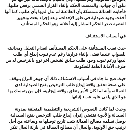
تتلق أي جواب، والتمست الحكم بإلغاء القرار الضمني برفض طلبها،
فأجابت العمالة متمسكة بأن الطاعنة لم تدل لديها بأي طلب، كما أنها
أخفت وجود صيدلية في طور الإحداث، وبعد إجراء بحث وتجهيز
القضية صدر الحكم المشار إليه أعلاه، وهو الحكم المستأنف.
في أسبـاب الاستئنـاف
حيث تعيب المستأنفة على الحكم المستأنف انعدام التعليل ومجانبته
للصواب عندما قضى بإلغاء قرارها رغم عدم ثبوت إيداع أي طلب
لديها ورغم ثبوت وجود طلب سابق لشخص آخر توج بالترخيص له من
طرف الأمانة العامة للحكومة.
حيث صح ما جاء في أسباب الاستئناف ذلك أن جوهر النزاع يتوقف
على صحة تحقق واقعة إيداع طلب الترخيص بفتح الصيدلية لدى
العمالة، وأنه لما كان الأمر يتعلق بواقعة إيجابية، فإن من يتمسك بها
هو الذي يلقى عليه عبء إثباتها.
وحيث لما كانت النصوص التشريعية والتنظيمية المتعلقة بمدونة
الصيدلة والأدوية تقتضي إقران إيداع طلب الترخيص بفتح الصيدلية
بوصل تسلمه مصالح العمالة يثبت تاريخ توصلها به وساعته من أجل
ترتيب حق الأولوية، والحال أن مصالح العمالة في نازلة الحال تنكر