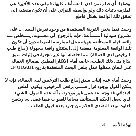
توصلها بأي طلب من لدن المستأنف عليها، فتبقى هذه الأخيرة هي
الملزمة بإثبات ذلك ولو بواسطة القرائن على أن تكون مفضية إلى
تحقق تلك الواقعة بشكل قاطع.
وحيث فيما يخص القرينة المستمدة من وجود تعرض السيد .... على
مشروع صيدلية المستأنفة، فإنه بالرجوع إلى مضمونه، يستخلص منه
واقعة قيام المستأنفة بتهيئة محل لممارسة الصيدلة دون أن تكون
تلك الواقعة المعلومة مفضية إلى استنتاج واقعة مجهولة (إيداع طلب
الترخيص لدى العمالة)، مما حاصله أنها غير مجدية في إثبات سبق
إيداع مثل ذلك الطلب، خاصة أمام الإنكار المطبق لمصالح العمالة
على لسان ممثلها خلال جلس البحث المنعقدة بتاريخ 14/11/2011.
وحيث أمام عدم إثبات سبق إيداع طلب الترخيص لدى العمالة، فإنه لا
يمكن القول بوجود قرار ضمني برفض الترخيص، ويكون الطعن
الابتدائي قد وجه ضد عمل غير موجود، مآله عدم القبول، الشيء
الذي يجعل الحكم المستأنف مجانبا للصواب فيما قضى به، ويتعين
إلغاؤه، وبعد التصدي الحكم من جديد بعدم قبول الطلب.
لهذه الأسبــــــاب