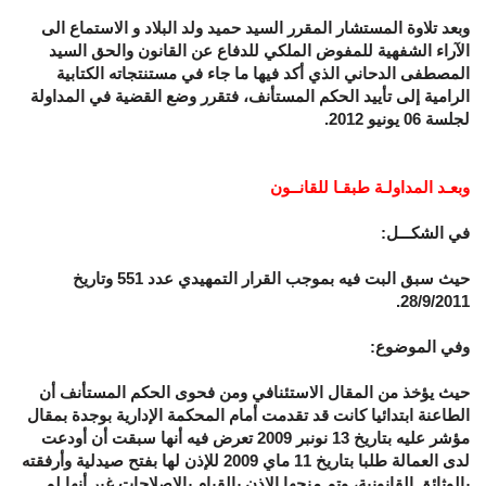
وبعد تلاوة المستشار المقرر السيد حميد ولد البلاد و الاستماع الى
الآراء الشفهية للمفوض الملكي للدفاع عن القانون والحق
السيد
المصطفى الدحاني
الذي أكد فيها ما جاء في مستنتجاته الكتابية
الرامية إلى تأييد الحكم المستأنف، فتقرر وضع القضية في المداولة
لجلسة 06 يونيو 2012.
وبعـد المداولـة طبقـا للقانــون
في الشكـــل:
حيث سبق البت فيه بموجب القرار التمهيدي عدد 551 وتاريخ
28/9/2011.
وفي الموضوع:
حيث يؤخذ من المقال الاستئنافي ومن فحوى الحكم المستأنف أن
الطاعنة ابتدائيا كانت قد تقدمت أمام المحكمة الإدارية بوجدة بمقال
مؤشر عليه بتاريخ 13 نونبر 2009 تعرض فيه أنها سبقت أن أودعت
لدى العمالة طلبا بتاريخ 11 ماي 2009 للإذن لها بفتح صيدلية وأرفقته
بالوثائق القانونية، وتم منحها الإذن بالقيام بالإصلاحات غير أنها لم